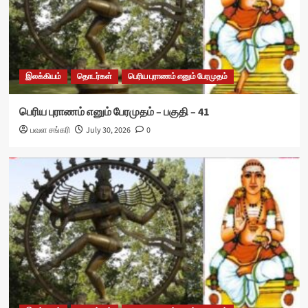
இலக்கியம்
தொடர்கள்
பெரிய புராணம் எனும் பேரமுதம்
பெரிய புராணம் எனும் பேரமுதம் – பகுதி – 41
பவள சங்கரி
July 30, 2026
0