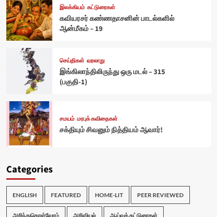
இலக்கியம்
கட்டுரைகள்
கவியரசர் கண்ணதாசனின் பாடல்களில்
ஆன்மீகம் – 19
செய்திகள்
வரலாறு
இங்கிலாந்திலிருந்து ஒரு மடல் – 315
(பகுதி-1)
சமயம்
மரபுக் கவிதைகள்
சக்தியும் சிவனும் நித்தியம் ஆவார்!
Categories
ENGLISH
FEATURED
HOME-LIT
PEER REVIEWED
அறிந்துகொள்வோம்
அறிவியல்
ஆய்வுக் கட்டுரைகள்