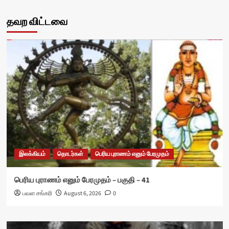
தவற விட்டவை
இலக்கியம்
தொடர்கள்
பெரிய புராணம் எனும் பேரமுதம்
பெரிய புராணம் எனும் பேரமுதம் – பகுதி – 41
பவள சங்கரி
August 6, 2026
0