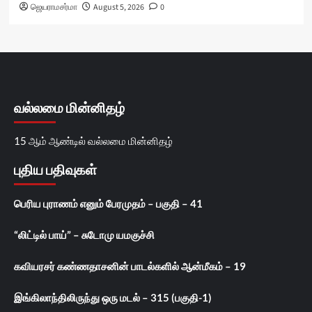
ஜெயராமசர்மா
August 5, 2026
0
வல்லமை மின்னிதழ்
15 ஆம் ஆண்டில் வல்லமை மின்னிதழ்
புதிய பதிவுகள்
பெரிய புராணம் எனும் பேரமுதம் – பகுதி – 41
“லிட்டில் பாய்” – சுடோமு யமகுச்சி
கவியரசர் கண்ணதாசனின் பாடல்களில் ஆன்மீகம் – 19
இங்கிலாந்திலிருந்து ஒரு மடல் – 315 (பகுதி-1)