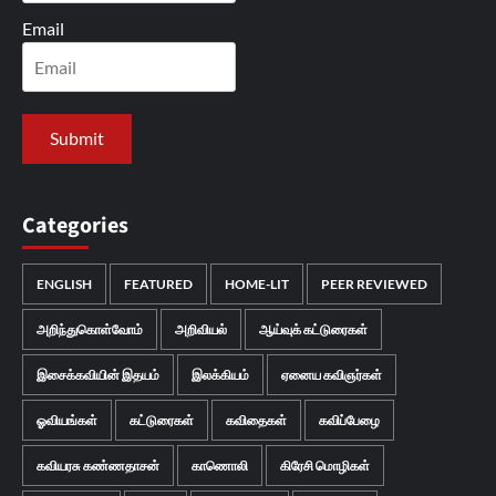
Email
Categories
ENGLISH
FEATURED
HOME-LIT
PEER REVIEWED
அறிந்துகொள்வோம்
அறிவியல்
ஆய்வுக் கட்டுரைகள்
இசைக்கவியின் இதயம்
இலக்கியம்
ஏனைய கவிஞர்கள்
ஓவியங்கள்
கட்டுரைகள்
கவிதைகள்
கவிப்பேழை
கவியரசு கண்ணதாசன்
காணொலி
கிரேசி மொழிகள்