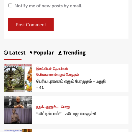
Notify me of new posts by email.
Latest
Popular
Trending
இலக்கியம்
தொடர்கள்
பெரிய புராணம் எனும் பேரமுதம்
பெரிய புராணம் எனும் பேரமுதம் – பகுதி
– 41
நறுக்..துணுக்...
பொது
“லிட்டில் பாய்” – சுடோமு யமகுச்சி