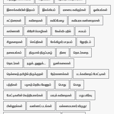
இசைக்கவியின் இதயம்
இலக்கியம்
ஏனைய கவிஞர்கள்
ஓவியங்கள்
கட்டுரைகள்
கவிதைகள்
கவிப்பேழை
கவியரசு கண்ணதாசன்
காணொலி
கிரேசி மொழிகள்
கேள்வி-பதில்
சமயம்
சிறுகதைகள்
செய்திகள்
சேக்கிழார் பா நயம்
ஜோதிடம்
தலையங்கம்
திருமால் திருப்புகழ்
திரை
தொடர்கதை
தொடர்கள்
நறுக்..துணுக்...
நுண்கலைகள்
நெல்லைத் தமிழில் திருக்குறள்
நேர்காணல்கள்
படக்கவிதைப் போட்டிகள்
பத்திகள்
பழகத் தெரிய வேணும்
பொது
பொது
போட்டிகளின் வெற்றியாளர்கள்
மரபுக் கவிதைகள்
மறு பகிர்வு
மின்னூல்கள்
வண்ணப் படங்கள்
வல்லமையாளர் விருது!