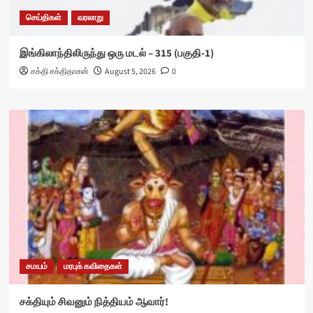
செய்திகள்
வரலாறு
இங்கிலாந்திலிருந்து ஒரு மடல் – 315 (பகுதி-1)
சக்தி சக்திதாசன்
August 5, 2026
0
சமயம்
மரபுக் கவிதைகள்
சக்தியும் சிவனும் நித்தியம் ஆவார்!