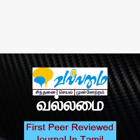
வல்லமை