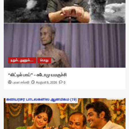
நறுக்..துணுக்...
பொது
“லிட்டில் பாய்” – சுடோமு யமகுச்சி
பவள சங்கரி
August 6, 2026
0