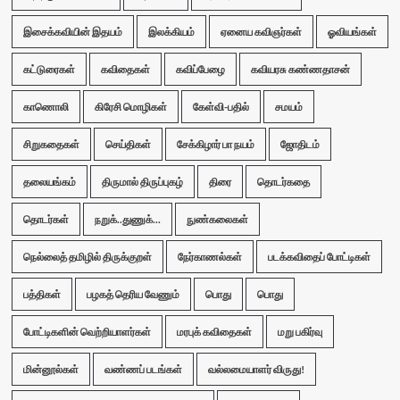
இசைக்கவியின் இதயம்
இலக்கியம்
ஏனைய கவிஞர்கள்
ஓவியங்கள்
கட்டுரைகள்
கவிதைகள்
கவிப்பேழை
கவியரசு கண்ணதாசன்
காணொலி
கிரேசி மொழிகள்
கேள்வி-பதில்
சமயம்
சிறுகதைகள்
செய்திகள்
சேக்கிழார் பா நயம்
ஜோதிடம்
தலையங்கம்
திருமால் திருப்புகழ்
திரை
தொடர்கதை
தொடர்கள்
நறுக்..துணுக்...
நுண்கலைகள்
நெல்லைத் தமிழில் திருக்குறள்
நேர்காணல்கள்
படக்கவிதைப் போட்டிகள்
பத்திகள்
பழகத் தெரிய வேணும்
பொது
பொது
போட்டிகளின் வெற்றியாளர்கள்
மரபுக் கவிதைகள்
மறு பகிர்வு
மின்னூல்கள்
வண்ணப் படங்கள்
வல்லமையாளர் விருது!