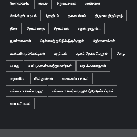
கேள்வி-பதில்
சமயம்
சிறுகதைகள்
செய்திகள்
சேக்கிழார் பா நயம்
ஜோதிடம்
தலையங்கம்
திருமால் திருப்புகழ்
திரை
தொடர்கதை
தொடர்கள்
நறுக்..துணுக்...
நுண்கலைகள்
நெல்லைத் தமிழில் திருக்குறள்
நேர்காணல்கள்
படக்கவிதைப் போட்டிகள்
பத்திகள்
பழகத் தெரிய வேணும்
பொது
பொது
போட்டிகளின் வெற்றியாளர்கள்
மரபுக் கவிதைகள்
மறு பகிர்வு
மின்னூல்கள்
வண்ணப் படங்கள்
வல்லமையாளர் விருது!
வல்லமையாளர் விருது பெற்றோரின் பட்டியல்
வார ராசி பலன்