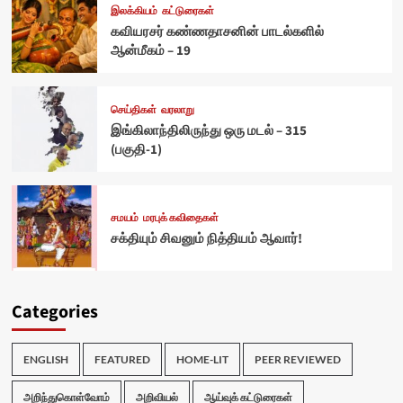
இலக்கியம்
கட்டுரைகள்
கவியரசர் கண்ணதாசனின் பாடல்களில்
ஆன்மீகம் – 19
செய்திகள்
வரலாறு
இங்கிலாந்திலிருந்து ஒரு மடல் – 315
(பகுதி-1)
சமயம்
மரபுக் கவிதைகள்
சக்தியும் சிவனும் நித்தியம் ஆவார்!
Categories
ENGLISH
FEATURED
HOME-LIT
PEER REVIEWED
அறிந்துகொள்வோம்
அறிவியல்
ஆய்வுக் கட்டுரைகள்