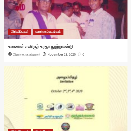
அறிவிப்புகள்
வண்ணப் படங்கள்
உவமைக் கவிஞர் சுரதா நூற்றாண்டு
அண்ணாகண்ணன்
November 23, 2020
0