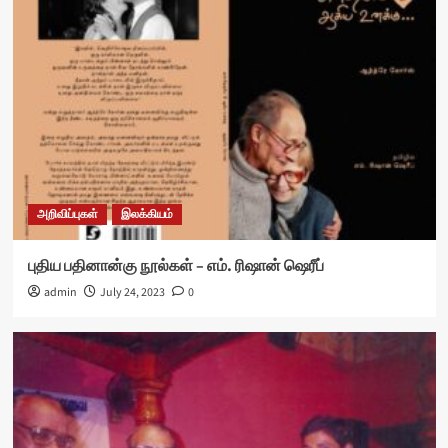
அறிவிப்புகள்
இலக்கியம்
புதிய பதினான்கு நூல்கள் – எம். ரிஷான் ஷெரீப்
admin
July 24, 2023
0