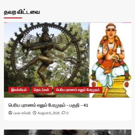
தவற விட்டவை
இலக்கியம்
தொடர்கள்
பெரிய புராணம் எனும் பேரமுதம்
பெரிய புராணம் எனும் பேரமுதம் – பகுதி – 41
பவள சங்கரி
August 6, 2026
0