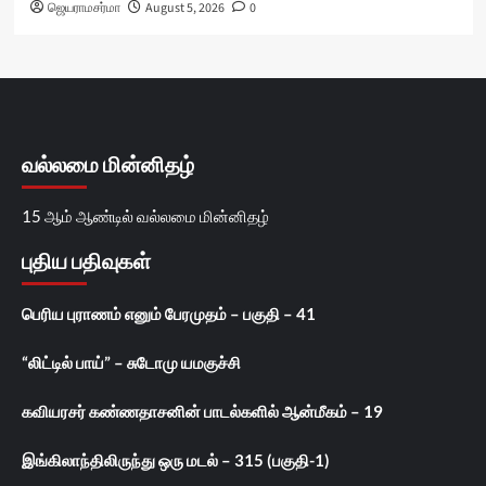
ஜெயராமசர்மா
August 5, 2026
0
வல்லமை மின்னிதழ்
15 ஆம் ஆண்டில் வல்லமை மின்னிதழ்
புதிய பதிவுகள்
பெரிய புராணம் எனும் பேரமுதம் – பகுதி – 41
“லிட்டில் பாய்” – சுடோமு யமகுச்சி
கவியரசர் கண்ணதாசனின் பாடல்களில் ஆன்மீகம் – 19
இங்கிலாந்திலிருந்து ஒரு மடல் – 315 (பகுதி-1)