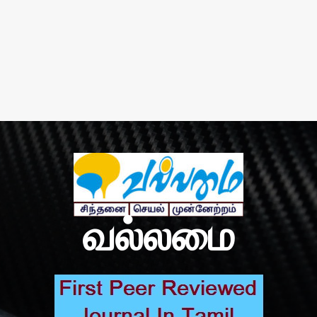
வல்லமை