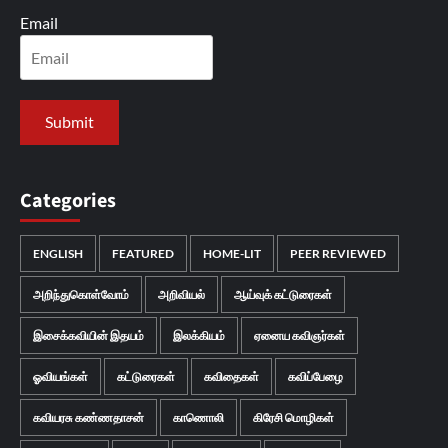
Email
Categories
ENGLISH
FEATURED
HOME-LIT
PEER REVIEWED
அறிந்துகொள்வோம்
அறிவியல்
ஆய்வுக் கட்டுரைகள்
இசைக்கவியின் இதயம்
இலக்கியம்
ஏனைய கவிஞர்கள்
ஓவியங்கள்
கட்டுரைகள்
கவிதைகள்
கவிப்பேழை
கவியரசு கண்ணதாசன்
காணொலி
கிரேசி மொழிகள்