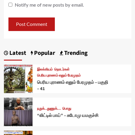
Notify me of new posts by email.
Latest
Popular
Trending
இலக்கியம்
தொடர்கள்
பெரிய புராணம் எனும் பேரமுதம்
பெரிய புராணம் எனும் பேரமுதம் – பகுதி
– 41
நறுக்..துணுக்...
பொது
“லிட்டில் பாய்” – சுடோமு யமகுச்சி