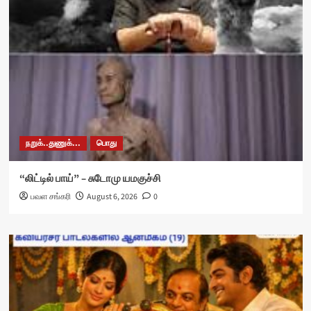
நறுக்..துணுக்...
பொது
“லிட்டில் பாய்” – சுடோமு யமகுச்சி
பவள சங்கரி
August 6, 2026
0