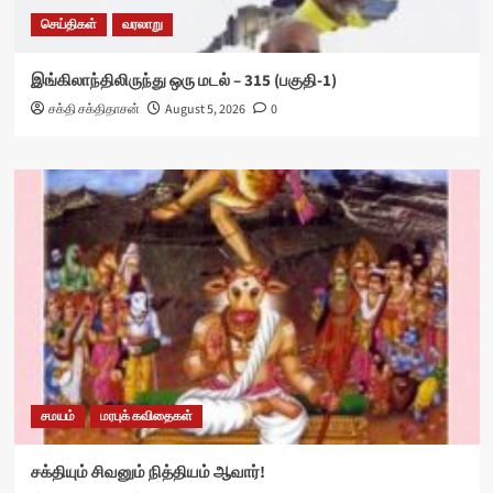
செய்திகள்
வரலாறு
இங்கிலாந்திலிருந்து ஒரு மடல் – 315 (பகுதி-1)
சக்தி சக்திதாசன்
August 5, 2026
0
சமயம்
மரபுக் கவிதைகள்
சக்தியும் சிவனும் நித்தியம் ஆவார்!