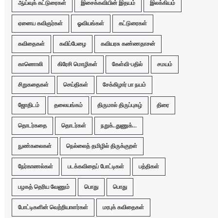
ஆய்வுக் கட்டுரைகள்
இசைக்கவியின் இதயம்
இலக்கியம்
ஏனைய கவிஞர்கள்
ஓவியங்கள்
கட்டுரைகள்
கவிதைகள்
கவிப்பேழை
கவியரசு கண்ணதாசன்
காணொலி
கிரேசி மொழிகள்
கேள்வி-பதில்
சமயம்
சிறுகதைகள்
செய்திகள்
சேக்கிழார் பா நயம்
ஜோதிடம்
தலையங்கம்
திருமால் திருப்புகழ்
திரை
தொடர்கதை
தொடர்கள்
நறுக்..துணுக்...
நுண்கலைகள்
நெல்லைத் தமிழில் திருக்குறள்
நேர்காணல்கள்
படக்கவிதைப் போட்டிகள்
பத்திகள்
பழகத் தெரிய வேணும்
பொது
பொது
போட்டிகளின் வெற்றியாளர்கள்
மரபுக் கவிதைகள்