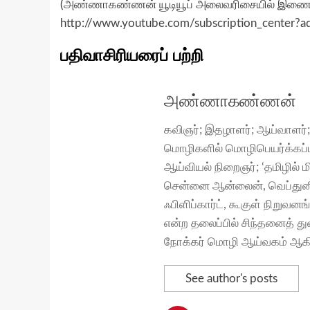
(அண்ணாகண்ணன் யூடியூப் அலைவரிசையில் இணைய,
http://www.youtube.com/subscription_center?
பதிவாசிரியரைப் பற்றி
அண்ணாகண்ணன்
கவிஞர்; இதழாளர்; ஆய்வாளர்;
மொழிகளில் மொழிபெயர்க்கப்ப
ஆய்வியல் நிறைஞர்; ‘தமிழில் 
சென்னை ஆன்லைன், வெப்துனி
ஃபிளிப்கார்ட், கூகுள் நிறு
என்ற தலைப்பில் சிந்தனைத் 
நோக்கர் மொழி ஆய்வகம் ஆகிய
See author's posts