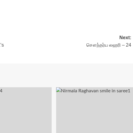
Next:
’s
சௌந்தர்ய லஹரி – 24