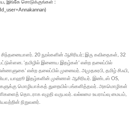
 இங்கே சொடுக்குங்கள் :
add_user=Annakannan
)
 சிந்தனையாளர். 20 நூல்களின் ஆசிரியர்; இரு கவிதைகள், 32
ட்டுள்ளன. ‘தமிழில் இணைய இதழ்கள்’ என்ற தலைப்பில்
மின்னாளுகை’ என்ற தலைப்பில் முனைவர். அமுதசுரபி, தமிழ் சிஃபி,
யா, யாஹூ இதழ்களின் முன்னாள் ஆசிரியர். இண்டஸ் OS,
வனங்களுக்கு மொழியாக்கத் துறையில் பங்களித்தவர். அகமொழிகள்
துளிகளைத் தொடராக எழுதி வருபவர். வல்லமை உயராய்வு மையம்,
வற்றின் நிறுவனர்.