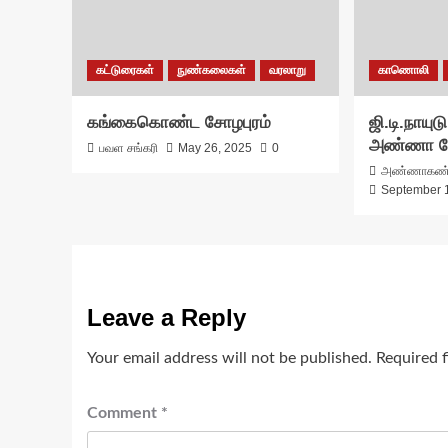
கட்டுரைகள்
நுண்கலைகள்
வரலாறு
காணொலி
கங்கைகொண்ட சோழபுரம்
ஜி.டி.நாயுட
அண்ணா பே
பவள சங்கரி
May 26, 2025
0
அண்ணாகண
September 
Leave a Reply
Your email address will not be published.
Required 
Comment
*