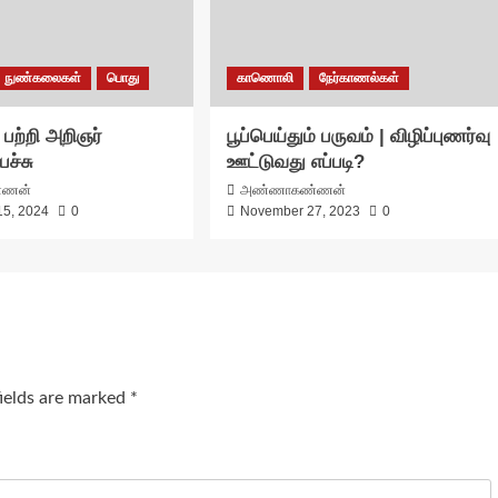
நுண்கலைகள்
பொது
காணொலி
நேர்காணல்கள்
ு பற்றி அறிஞர்
பூப்பெய்தும் பருவம் | விழிப்புணர்வு
ச்சு
ஊட்டுவது எப்படி?
்ணன்
அண்ணாகண்ணன்
15, 2024
0
November 27, 2023
0
fields are marked
*