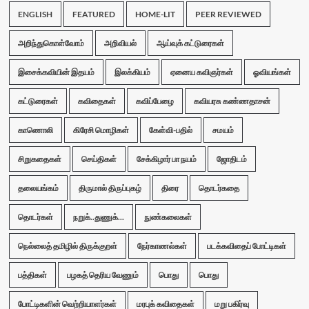
ENGLISH
FEATURED
HOME-LIT
PEER REVIEWED
அறிந்துகொள்வோம்
அறிவியல்
ஆய்வுக் கட்டுரைகள்
இசைக்கவியின் இதயம்
இலக்கியம்
ஏனைய கவிஞர்கள்
ஓவியங்கள்
கட்டுரைகள்
கவிதைகள்
கவிப்பேழை
கவியரசு கண்ணதாசன்
காணொலி
கிரேசி மொழிகள்
கேள்வி-பதில்
சமயம்
சிறுகதைகள்
செய்திகள்
சேக்கிழார் பா நயம்
ஜோதிடம்
தலையங்கம்
திருமால் திருப்புகழ்
திரை
தொடர்கதை
தொடர்கள்
நறுக்..துணுக்...
நுண்கலைகள்
நெல்லைத் தமிழில் திருக்குறள்
நேர்காணல்கள்
படக்கவிதைப் போட்டிகள்
பத்திகள்
பழகத் தெரிய வேணும்
பொது
பொது
போட்டிகளின் வெற்றியாளர்கள்
மரபுக் கவிதைகள்
மறு பகிர்வு