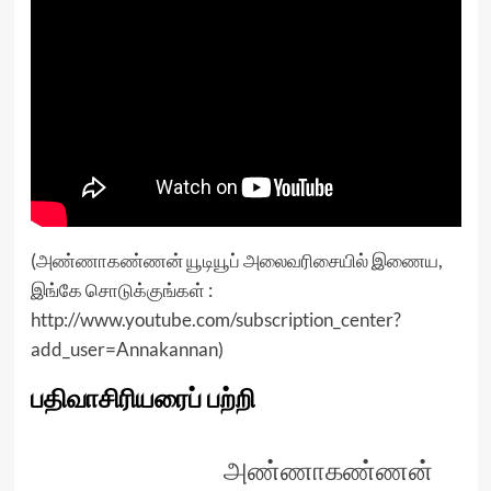
(அண்ணாகண்ணன் யூடியூப் அலைவரிசையில் இணைய,
இங்கே சொடுக்குங்கள் :
http://www.youtube.com/subscription_center?
add_user=Annakannan
)
பதிவாசிரியரைப் பற்றி
அண்ணாகண்ணன்