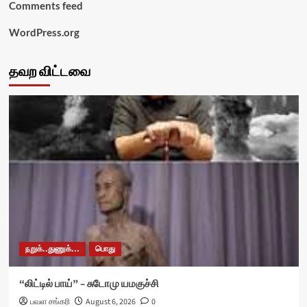
Comments feed
WordPress.org
தவற விட்டவை
நறுக்..துணுக்...
பொது
“லிட்டில் பாய்” – சுடோமு யமகுச்சி
பவள சங்கரி
August 6, 2026
0