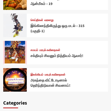
ஆன்மீகம் – 19
செய்திகள்
வரலாறு
இங்கிலாந்திலிருந்து ஒரு மடல் – 315
(பகுதி-1)
சமயம்
மரபுக் கவிதைகள்
சக்தியும் சிவனும் நித்தியம் ஆவார்!
இலக்கியம்
மரபுக் கவிதைகள்
அகந்தை விட்டோடினால்
தெரிந்திடுவான் சிவனாய்!
Categories