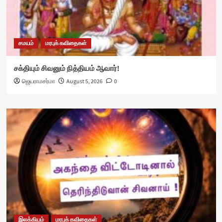
சமயம்
மரபுக் கவிதைகள்
சக்தியும் சிவனும் நித்தியம் ஆவார்!
ஜெயராமசர்மா
August 5, 2026
0
இலக்கியம்
மரபுக் கவிதைகள்