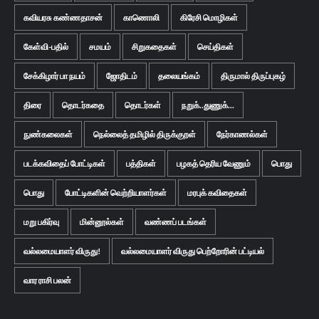
கவியரசு கண்ணதாசன்
காணொலி
கிரேசி மொழிகள்
கேள்வி-பதில்
சமயம்
சிறுகதைகள்
செய்திகள்
சேக்கிழார் பா நயம்
ஜோதிடம்
தலையங்கம்
திருமால் திருப்புகழ்
திரை
தொடர்கதை
தொடர்கள்
நறுக்..துணுக்...
நுண்கலைகள்
நெல்லைத் தமிழில் திருக்குறள்
நேர்காணல்கள்
படக்கவிதைப் போட்டிகள்
பத்திகள்
பழகத் தெரிய வேணும்
பொது
பொது
போட்டிகளின் வெற்றியாளர்கள்
மரபுக் கவிதைகள்
மறு பகிர்வு
மின்னூல்கள்
வண்ணப் படங்கள்
வல்லமையாளர் விருது!
வல்லமையாளர் விருது பெற்றோரின் பட்டியல்
வார ராசி பலன்