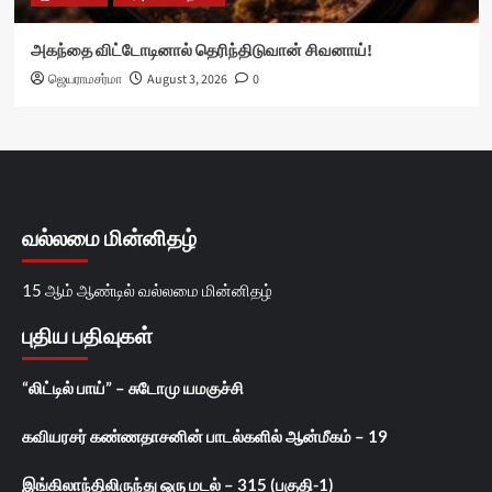
அகந்தை விட்டோடினால் தெரிந்திடுவான் சிவனாய்!
ஜெயராமசர்மா
August 3, 2026
0
வல்லமை மின்னிதழ்
15 ஆம் ஆண்டில் வல்லமை மின்னிதழ்
புதிய பதிவுகள்
“லிட்டில் பாய்” – சுடோமு யமகுச்சி
கவியரசர் கண்ணதாசனின் பாடல்களில் ஆன்மீகம் – 19
இங்கிலாந்திலிருந்து ஒரு மடல் – 315 (பகுதி-1)