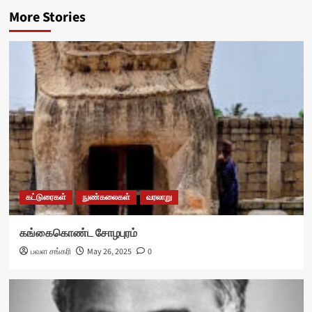
More Stories
கட்டுரைகள்
நுண்கலைகள்
வரலாறு
கங்கைகொண்ட சோழபுரம்
பவள சங்கரி
May 26, 2025
0