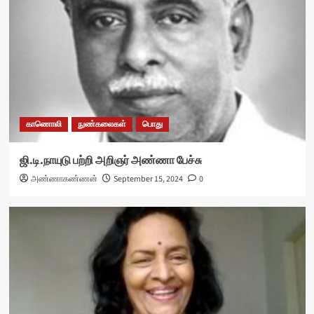
காணொலி
நுண்கலைகள்
பொது
ஜி.டி.நாயுடு பற்றி அறிஞர் அண்ணா பேச்சு
அண்ணாகண்ணன்
September 15, 2024
0