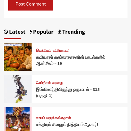
Latest
Popular
Trending
இலக்கியம்
கட்டுரைகள்
கவியரசர் கண்ணதாசனின் பாடல்களில்
ஆன்மீகம் – 19
செய்திகள்
வரலாறு
இங்கிலாந்திலிருந்து ஒரு மடல் – 315
(பகுதி-1)
சமயம்
மரபுக் கவிதைகள்
சக்தியும் சிவனும் நித்தியம் ஆவார்!