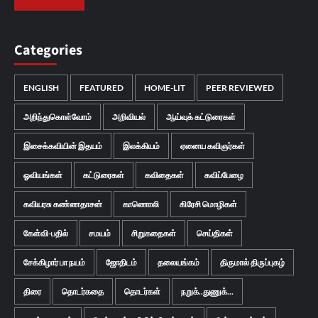
Categories
ENGLISH
FEATURED
HOME-LIT
PEER REVIEWED
அறிந்துகொள்வோம்
அறிவியல்
ஆய்வுக் கட்டுரைகள்
இசைக்கவியின் இதயம்
இலக்கியம்
ஏனைய கவிஞர்கள்
ஓவியங்கள்
கட்டுரைகள்
கவிதைகள்
கவிப்பேழை
கவியரசு கண்ணதாசன்
காணொலி
கிரேசி மொழிகள்
கேள்வி-பதில்
சமயம்
சிறுகதைகள்
செய்திகள்
சேக்கிழார் பா நயம்
ஜோதிடம்
தலையங்கம்
திருமால் திருப்புகழ்
திரை
தொடர்கதை
தொடர்கள்
நறுக்..துணுக்...