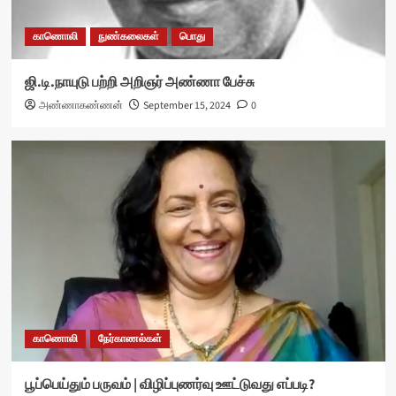
காணொலி
நுண்கலைகள்
பொது
ஜி.டி.நாயுடு பற்றி அறிஞர் அண்ணா பேச்சு
அண்ணாகண்ணன்
September 15, 2024
0
காணொலி
நேர்காணல்கள்
பூப்பெய்தும் பருவம் | விழிப்புணர்வு ஊட்டுவது எப்படி?