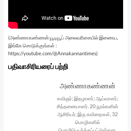
(அண்ணாகண்ணன் யூடியூப் அலைவரிசையில் இணைய,
இங்கே சொடுக்குங்கள் :
https://youtube.com/@Annakannantimes
)
பதிவாசிரியரைப் பற்றி
அண்ணாகண்ணன்
கவிஞர்; இதழாளர்; ஆய்வாளர்;
சிந்தனையாளர். 20 நூல்களின்
ஆசிரியர்; இரு கவிதைகள், 32
மொழிகளில்
மொழிபெயர்க்கப்பட்டுள்ளன.