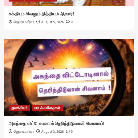
சக்தியும் சிவனும் நித்தியம் ஆவார்!
ஜெயராமசர்மா
August 5, 2026
0
இலக்கியம்
மரபுக் கவிதைகள்
அகந்தை விட்டோடினால் தெரிந்திடுவான் சிவனாய்!
ஜெயராமசர்மா
August 3, 2026
0