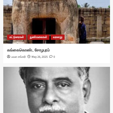
கட்டுரைகள்
நுண்கலைகள்
வரலாறு
கங்கைகொண்ட சோழபுரம்
பவள சங்கரி
May 26, 2025
0