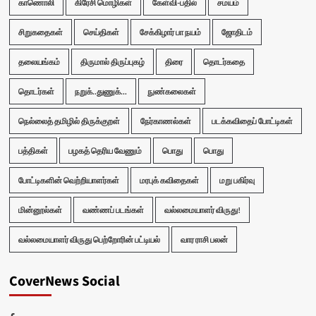
காணொலி
கிரேசி மொழிகள்
கேள்வி-பதில்
சமயம்
சிறுகதைகள்
செய்திகள்
சேக்கிழார் பா நயம்
ஜோதிடம்
தலையங்கம்
திருமால் திருப்புகழ்
திரை
தொடர்கதை
தொடர்கள்
நறுக்..துணுக்...
நுண்கலைகள்
நெல்லைத் தமிழில் திருக்குறள்
நேர்காணல்கள்
படக்கவிதைப் போட்டிகள்
பத்திகள்
பழகத் தெரிய வேணும்
பொது
பொது
போட்டிகளின் வெற்றியாளர்கள்
மரபுக் கவிதைகள்
மறு பகிர்வு
மின்னூல்கள்
வண்ணப் படங்கள்
வல்லமையாளர் விருது!
வல்லமையாளர் விருது பெற்றோரின் பட்டியல்
வார ராசி பலன்
CoverNews Social