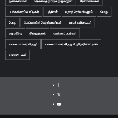
நுண்கலைகள்
நெல்லைத் தமிழில் திருக்குறள்
நேர்காணல்கள்
படக்கவிதைப் போட்டிகள்
பத்திகள்
பழகத் தெரிய வேணும்
பொது
பொது
போட்டிகளின் வெற்றியாளர்கள்
மரபுக் கவிதைகள்
மறு பகிர்வு
மின்னூல்கள்
வண்ணப் படங்கள்
வல்லமையாளர் விருது!
வல்லமையாளர் விருது பெற்றோரின் பட்டியல்
வார ராசி பலன்
Facebook
Twitter
Youtube