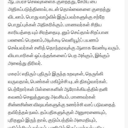
ஆடம்பரச் செலவுகளைக் குறைத்து, சேமிப் பை
அதிகப்படுத்தினால், கடன் தொல்லைகளை குறைத்து
விடலாம். பொது வாழ்வில் இருப்பவர்களுக்கு சற்றே
பொறுப்புக்கள் அதிகரிக்கும். மாணவர்கள் சிறிய
காரியத்தை யும் சிரத்தையுடனும் செய்தால் சிறப்பான
பலனைப் பெறலாம்,அடிக்கடி வெளியூர்ப் பயணம்
செல்பவர்கள் சளித் தொந்தரவுக்கு ஆளாக வேண்டி வரும்.
வியாபாரிகள் ஒப்பந்தங்களைப் பெற அங்கும், இங்கும்
அலைந்து திரிவர்.
மகரம்: எதிரும் புதிரும் இருந்த உறவுகள், நெருங்கி
வருவதால், பெண்கள் மகிழ்ச்சி யுடன் திகழ்வார்கள்.
பெற்றோர்கள் பிள்ளைகளின் ஆரோக்கியத்தில் தனி
கவனம் செலுத்துவது அவசியம். மாணவர்கள்
சின்னசின்ன விஷயங்களுக்கு உணர்ச்சி வசப் படுவதைத்
தவிர்த்தல் நலம். தம்பதிகளுக்குள் அனுசரணையும்,
புரிதலும் இருந் தால், குடும்பத்தில் அமைதியும்,
மகிழ்ச்சியும் தங்கும். பணியில் இருப்பவர்கள் புதிய