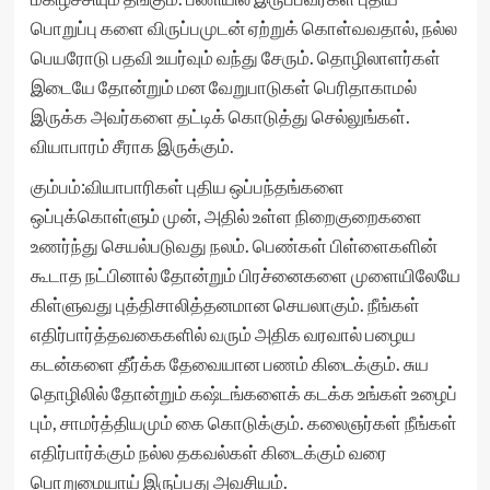
பொறுப்பு களை விருப்பமுடன் ஏற்றுக் கொள்வவதால், நல்ல
பெயரோடு பதவி உயர்வும் வந்து சேரும். தொழிலாளர்கள்
இடையே தோன்றும் மன வேறுபாடுகள் பெரிதாகாமல்
இருக்க அவர்களை தட்டிக் கொடுத்து செல்லுங்கள்.
வியாபாரம் சீராக இருக்கும்.
கும்பம்:வியாபாரிகள் புதிய ஒப்பந்தங்களை
ஒப்புக்கொள்ளும் முன், அதில் உள்ள நிறைகுறைகளை
உணர்ந்து செயல்படுவது நலம். பெண்கள் பிள்ளைகளின்
கூடாத நட்பினால் தோன்றும் பிரச்னைகளை முளையிலேயே
கிள்ளுவது புத்திசாலித்தனமான செயலாகும். நீங்கள்
எதிர்பார்த்தவகைகளில் வரும் அதிக வரவால் பழைய
கடன்களை தீர்க்க தேவையான பணம் கிடைக்கும். சுய
தொழிலில் தோன்றும் கஷ்டங்களைக் கடக்க உங்கள் உழைப்
பும், சாமர்த்தியமும் கை கொடுக்கும். கலைஞர்கள் நீங்கள்
எதிர்பார்க்கும் நல்ல தகவல்கள் கிடைக்கும் வரை
பொறுமையாய் இருப்பது அவசியம்.