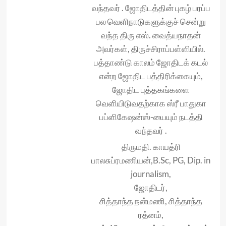
வந்தவர் . ஜோதிடத்தின் புகழ் பரப்ப
பல வெளிநாடுகளுக்குச் சென்று
வந்த திரு எஸ். வைத்யநாதன்
அவர்கள், திருச்சிராப்பள்ளியில்.
பத்தாண்டு காலம் ஜோதிடக் கடல்
என்ற ஜோதிட பத்திரிக்கையும்,
ஜோதிட புத்தகங்களை
வெளியிடுவதற்காக ஸ்ரீ பாதுகா
பப்ளிகேஷன்ஸ்-யையும் நடத்தி
வந்தவர் .
திருமதி. காயத்ரி
பாலசுப்ரமணியன்,B.Sc, PG, Dip. in
journalism,
ஜோதிடர்,
சித்தாந்த நன்மணி, சித்தாந்த
ரத்னம்,