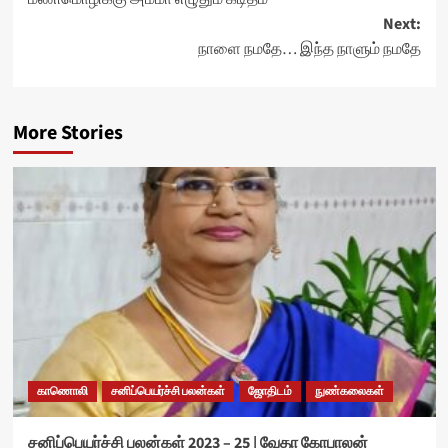
navigation
Next:
நாளை நமதே… இந்த நாளும் நமதே
More Stories
காணொலி
சனிப்பெயர்ச்சி பலன்கள்
ஜோதிடம்
நுண்கலைகள்
சனிப்பெயர்ச்சி பலன்கள் 2023 – 25 | வேதா கோபாலன்