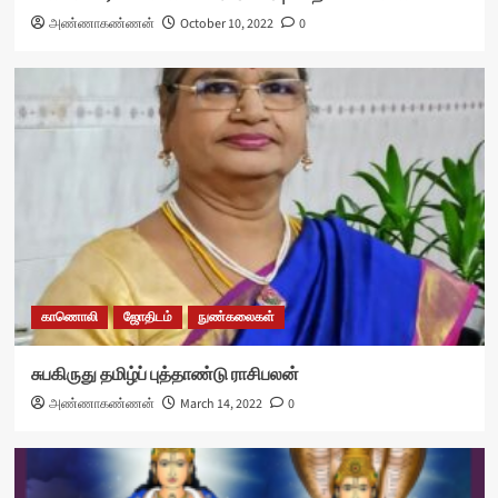
அண்ணாகண்ணன்
October 10, 2022
0
காணொலி
ஜோதிடம்
நுண்கலைகள்
சுபகிருது தமிழ்ப் புத்தாண்டு ராசிபலன்
அண்ணாகண்ணன்
March 14, 2022
0