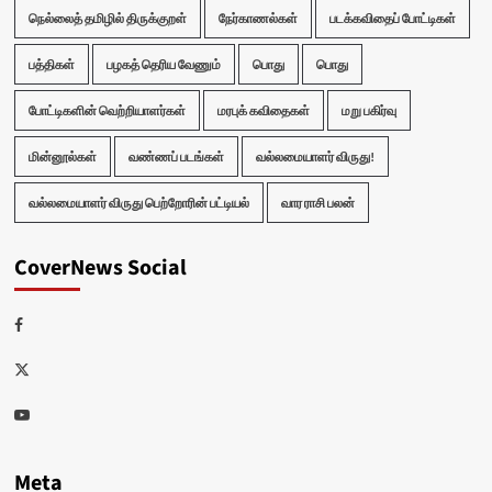
நெல்லைத் தமிழில் திருக்குறள்
நேர்காணல்கள்
படக்கவிதைப் போட்டிகள்
பத்திகள்
பழகத் தெரிய வேணும்
பொது
பொது
போட்டிகளின் வெற்றியாளர்கள்
மரபுக் கவிதைகள்
மறு பகிர்வு
மின்னூல்கள்
வண்ணப் படங்கள்
வல்லமையாளர் விருது!
வல்லமையாளர் விருது பெற்றோரின் பட்டியல்
வார ராசி பலன்
CoverNews Social
Facebook
Twitter
Youtube
Meta