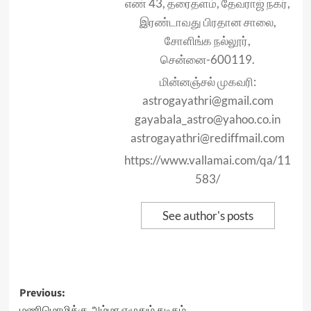
எண் 43, தரைதளம், தேவராஜ் நகர்,
இரண்டாவது பிரதான சாலை,
சோளிங்க நல்லூர்,
சென்னை-600119.
மின்னஞ்சல் முகவரி:
astrogayathri@gmail.com
gayabala_astro@yahoo.co.in
astrogayathri@rediffmail.com
https://www.vallamai.com/qa/11
583/
See author's posts
Post
Previous:
மணிமொழிக்கு அம்மா எழுதும் கடிதம்