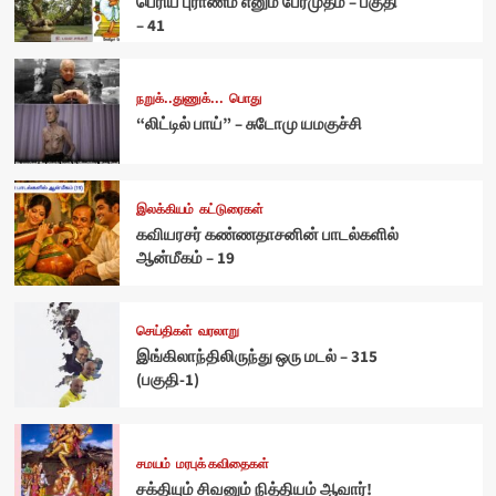
பெரிய புராணம் எனும் பேரமுதம் – பகுதி
– 41
நறுக்..துணுக்...
பொது
“லிட்டில் பாய்” – சுடோமு யமகுச்சி
இலக்கியம்
கட்டுரைகள்
கவியரசர் கண்ணதாசனின் பாடல்களில்
ஆன்மீகம் – 19
செய்திகள்
வரலாறு
இங்கிலாந்திலிருந்து ஒரு மடல் – 315
(பகுதி-1)
சமயம்
மரபுக் கவிதைகள்
சக்தியும் சிவனும் நித்தியம் ஆவார்!