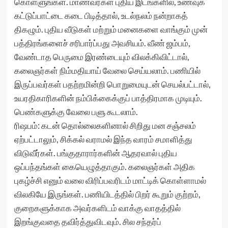
கொள்ளுங்கள். மாணவர்கள் புதிய இடங்களில், உணவுக்
கட்டுப்பாட்டை கடை பிடித்தால், உடல்நலம் நன்றாகத்
திகழும். புதிய வீடுகள் மற்றும் மனைகளை வாங்கும் முன்
பத்திரங்களைச் சரிபார்ப்பது அவசியம். வீண் ஜம்பம்,
வேண்டாத பெருமை இரண்டையும் விலக்கிவிட்டால்,
கலைஞர்கள் நிம்மதியாய் வேலை செய்யலாம். பணியில்
இருப்பவர்கள் பதற்றமின்றி பொறுமையுடன் செயல்பட்டால்,
உயரதிகாரிகளின் நம்பிக்கைக்குப் பாத்திரமாக முடியும்.
பெண்களுக்கு வேலை பளு கூடலாம்.
ரிஷபம்: கடன் தொல்லைகளினால் சிறிது மன சஞ்சலம்
ஏற்பட்டாலும், சிக்கல் வராமல் இந்த வாரம் சமாளித்து
விடுவீர்கள். பங்குதாரார்களின் ஆதரவால் புதிய
ஒப்பந்தங்கள் கையெழுத்தாகும். கலைஞர்கள் அதிக
புகழ்ச்சி எனும் வலை விரிப்பவரிடம் மாட்டிக் கொள்ளாமல்
விலகியே இருங்கள். பணியிடத்தில் பிறர் கூறும் குற்றம்,
குறைகளுக்காக அவர்களிடம் வாக்கு வாதத்தில்
இறங்குவதை தவிர்த்துவிடவும். சில சந்தர்ப்