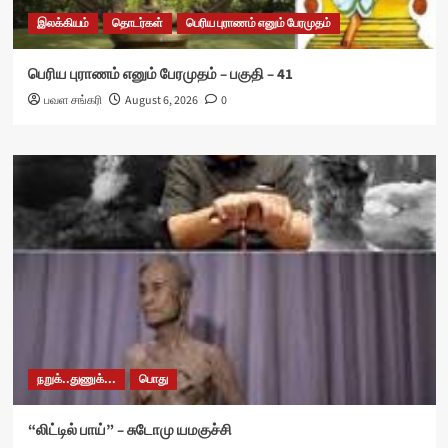
இலக்கியம்
தொடர்கள்
பெரிய புராணம் எனும் பேரமுதம்
பெரிய புராணம் எனும் பேரமுதம் – பகுதி – 41
பவள சங்கரி
August 6, 2026
0
நறுக்..துணுக்...
பொது
“லிட்டில் பாய்” – சுடோமு யமகுச்சி