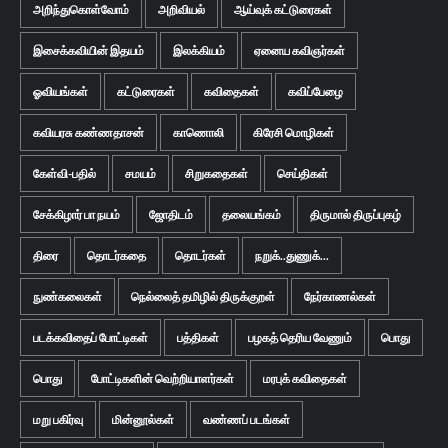
அறிந்துகொள்வோம்
அறிவியல்
ஆய்வுக் கட்டுரைகள்
இசைக்கவியின் இதயம்
இலக்கியம்
ஏனைய கவிஞர்கள்
ஓவியங்கள்
கட்டுரைகள்
கவிதைகள்
கவிப்பேழை
கவியரசு கண்ணதாசன்
காணொலி
கிரேசி மொழிகள்
கேள்வி-பதில்
சமயம்
சிறுகதைகள்
செய்திகள்
சேக்கிழார் பா நயம்
ஜோதிடம்
தலையங்கம்
திருமால் திருப்புகழ்
திரை
தொடர்கதை
தொடர்கள்
நறுக்..துணுக்...
நுண்கலைகள்
நெல்லைத் தமிழில் திருக்குறள்
நேர்காணல்கள்
படக்கவிதைப் போட்டிகள்
பத்திகள்
பழகத் தெரிய வேணும்
பொது
பொது
போட்டிகளின் வெற்றியாளர்கள்
மரபுக் கவிதைகள்
மறு பகிர்வு
மின்னூல்கள்
வண்ணப் படங்கள்