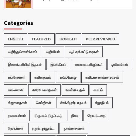
Categories
ENGLISH
FEATURED
HOME-LIT
PEER REVIEWED
அறிந்துகொள்வோம்
அறிவியல்
ஆய்வுக் கட்டுரைகள்
இசைக்கவியின் இதயம்
இலக்கியம்
ஏனைய கவிஞர்கள்
ஓவியங்கள்
கட்டுரைகள்
கவிதைகள்
கவிப்பேழை
கவியரசு கண்ணதாசன்
காணொலி
கிரேசி மொழிகள்
கேள்வி-பதில்
சமயம்
சிறுகதைகள்
செய்திகள்
சேக்கிழார் பா நயம்
ஜோதிடம்
தலையங்கம்
திருமால் திருப்புகழ்
திரை
தொடர்கதை
தொடர்கள்
நறுக்..துணுக்...
நுண்கலைகள்