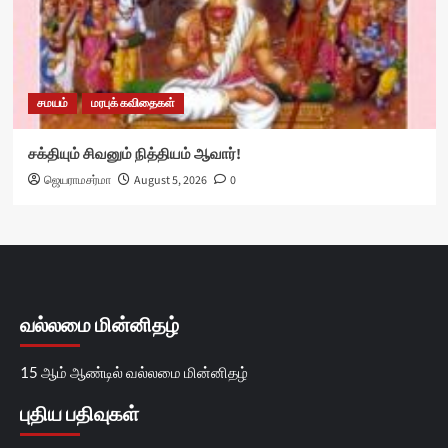
சமயம்
மரபுக் கவிதைகள்
சக்தியும் சிவனும் நித்தியம் ஆவார்!
ஜெயராமசர்மா
August 5, 2026
0
வல்லமை மின்னிதழ்
15 ஆம் ஆண்டில் வல்லமை மின்னிதழ்
புதிய பதிவுகள்