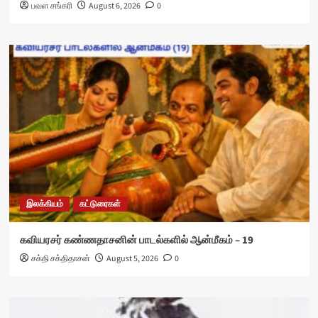
பவள சங்கரி
August 6, 2026
0
இலக்கியம்
கட்டுரைகள்
கவியரசர் கண்ணதாசனின் பாடல்களில் ஆன்மீகம் – 19
சக்தி சக்திதாசன்
August 5, 2026
0