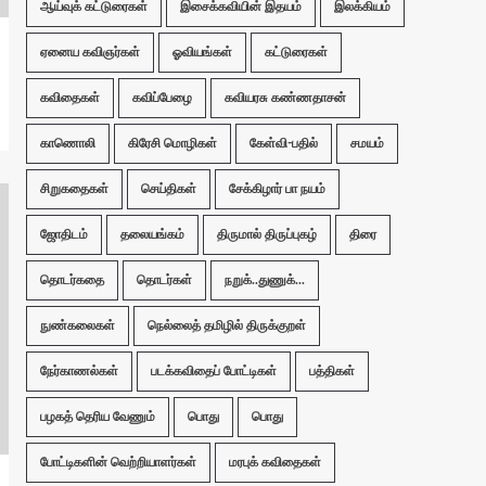
ஆய்வுக் கட்டுரைகள்
இசைக்கவியின் இதயம்
இலக்கியம்
ஏனைய கவிஞர்கள்
ஓவியங்கள்
கட்டுரைகள்
கவிதைகள்
கவிப்பேழை
கவியரசு கண்ணதாசன்
காணொலி
கிரேசி மொழிகள்
கேள்வி-பதில்
சமயம்
சிறுகதைகள்
செய்திகள்
சேக்கிழார் பா நயம்
ஜோதிடம்
தலையங்கம்
திருமால் திருப்புகழ்
திரை
தொடர்கதை
தொடர்கள்
நறுக்..துணுக்...
நுண்கலைகள்
நெல்லைத் தமிழில் திருக்குறள்
நேர்காணல்கள்
படக்கவிதைப் போட்டிகள்
பத்திகள்
பழகத் தெரிய வேணும்
பொது
பொது
போட்டிகளின் வெற்றியாளர்கள்
மரபுக் கவிதைகள்