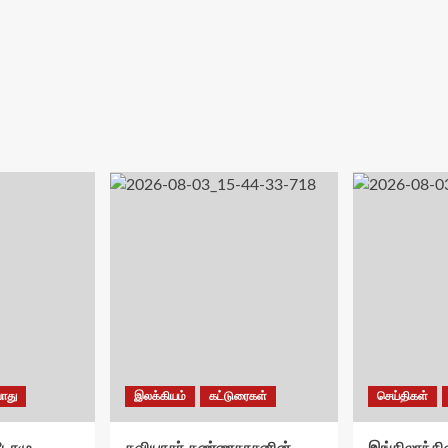
ொது
இலக்கியம்
கட்டுரைகள்
செய்திகள்
சுடோமு
கவியரசர் கண்ணதாசனின்
இங்கிலாந்தில