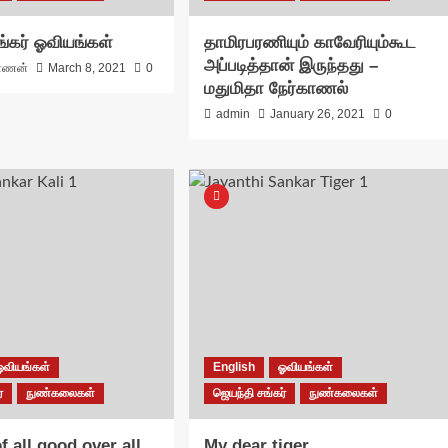
ங்கர் ஓவியங்கள்
தாமிரபரணியும் காவேரியும்கூட‌
அப்படித்தான் இருந்தது –
்ணன்
March 8, 2021
0
மதுமிதா நேர்காணல்
admin
January 26, 2021
0
ஓவியங்கள்
English
ஓவியங்கள்
்
நுண்கலைகள்
ஜெயந்தி சங்கர்
நுண்கலைகள்
f all good over all
My dear tiger