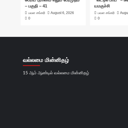
– பகுதி – 41
யமகுச்சி
பவள சங்கரி
August 6, 2026
பவள சங்கரி
Augu
0
0
வல்லமை மின்னிதழ்
15 ஆம் ஆண்டில் வல்லமை மின்னிதழ்