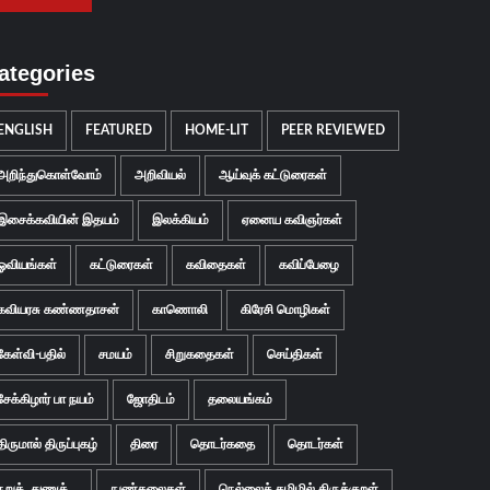
ategories
ENGLISH
FEATURED
HOME-LIT
PEER REVIEWED
அறிந்துகொள்வோம்
அறிவியல்
ஆய்வுக் கட்டுரைகள்
இசைக்கவியின் இதயம்
இலக்கியம்
ஏனைய கவிஞர்கள்
ஓவியங்கள்
கட்டுரைகள்
கவிதைகள்
கவிப்பேழை
கவியரசு கண்ணதாசன்
காணொலி
கிரேசி மொழிகள்
கேள்வி-பதில்
சமயம்
சிறுகதைகள்
செய்திகள்
சேக்கிழார் பா நயம்
ஜோதிடம்
தலையங்கம்
திருமால் திருப்புகழ்
திரை
தொடர்கதை
தொடர்கள்
நறுக்..துணுக்...
நுண்கலைகள்
நெல்லைத் தமிழில் திருக்குறள்