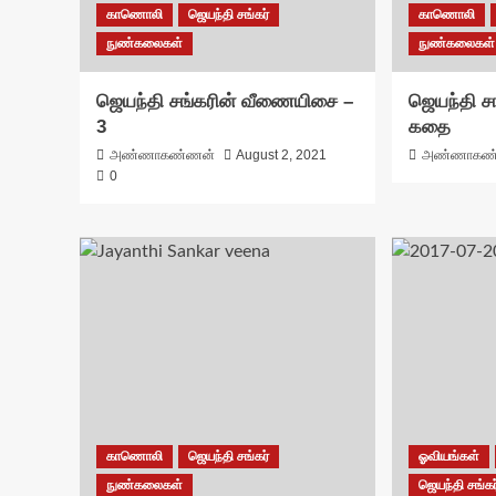
காணொலி
ஜெயந்தி சங்கர்
காணொலி
நுண்கலைகள்
நுண்கலைகள்
ஜெயந்தி சங்கரின் வீணையிசை –
ஜெயந்தி சங
3
கதை
அண்ணாகண்ணன்
August 2, 2021
அண்ணாகண
0
காணொலி
ஜெயந்தி சங்கர்
ஓவியங்கள்
நுண்கலைகள்
ஜெயந்தி சங்கர