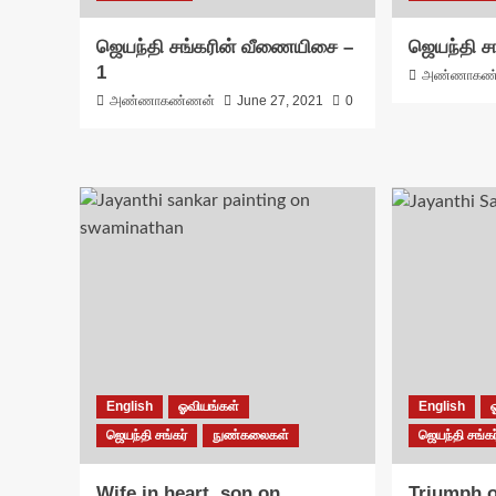
ஜெயந்தி சங்கரின் வீணையிசை –
ஜெயந்தி ச
1
அண்ணாகண
அண்ணாகண்ணன்
June 27, 2021
0
English
ஓவியங்கள்
English
ஜெயந்தி சங்கர்
நுண்கலைகள்
ஜெயந்தி சங்கர
Wife in heart, son on
Triumph o