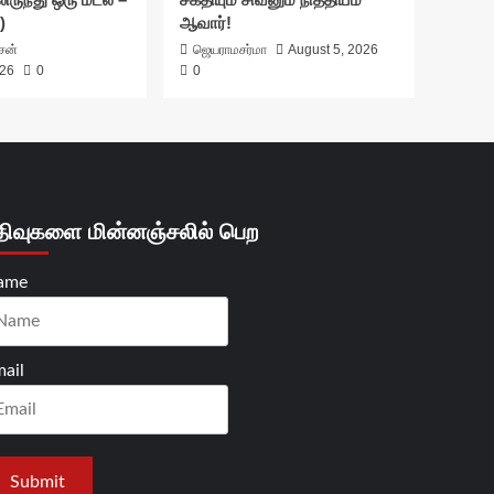
)
ஆவார்!
ாசன்
ஜெயராமசர்மா
August 5, 2026
026
0
0
திவுகளை மின்னஞ்சலில் பெற
ame
ail