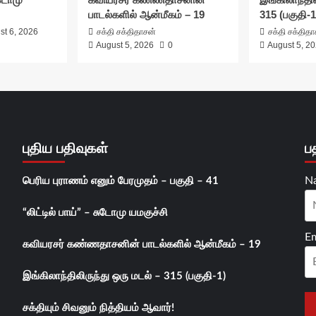
பாடல்களில் ஆன்மீகம் – 19
315 (பகுதி-1
st 6, 2026
சக்தி சக்திதாசன்
சக்தி சக்தித
August 5, 2026
0
August 5, 2
புதிய பதிவுகள்
ப
N
பெரிய புராணம் எனும் பேரமுதம் – பகுதி – 41
“லிட்டில் பாய்” – சுடோமு யமகுச்சி
Em
கவியரசர் கண்ணதாசனின் பாடல்களில் ஆன்மீகம் – 19
இங்கிலாந்திலிருந்து ஒரு மடல் – 315 (பகுதி-1)
சக்தியும் சிவனும் நித்தியம் ஆவார்!