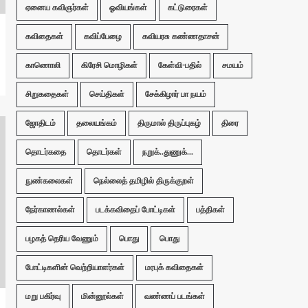
ஏனைய கவிஞர்கள்
ஓவியங்கள்
கட்டுரைகள்
கவிதைகள்
கவிப்பேழை
கவியரசு கண்ணதாசன்
காணொலி
கிரேசி மொழிகள்
கேள்வி-பதில்
சமயம்
சிறுகதைகள்
செய்திகள்
சேக்கிழார் பா நயம்
ஜோதிடம்
தலையங்கம்
திருமால் திருப்புகழ்
திரை
தொடர்கதை
தொடர்கள்
நறுக்..துணுக்...
நுண்கலைகள்
நெல்லைத் தமிழில் திருக்குறள்
நேர்காணல்கள்
படக்கவிதைப் போட்டிகள்
பத்திகள்
பழகத் தெரிய வேணும்
பொது
பொது
போட்டிகளின் வெற்றியாளர்கள்
மரபுக் கவிதைகள்
மறு பகிர்வு
மின்னூல்கள்
வண்ணப் படங்கள்