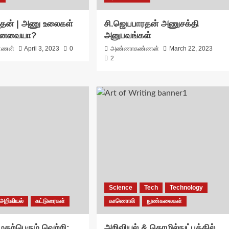
ரதன் | அணு உலைகள்
சி.ஜெயபாரதன் அணுசக்தி
பானவையா?
அனுபவங்கள்
்ணன்
April 3, 2023
0
அண்ணாகண்ணன்
March 22, 2023
2
Science
Tech
Technology
அறிவியல்
கட்டுரைகள்
காணொலி
நுண்கலைகள்
ுதற்பெரும் வெற்றி:
அறிவியல் & தொழில்நுட்பத்தில்