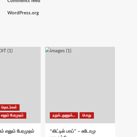
Comments feed
WordPress.org
தொடர்கள்
 எனும் பேரமுதம்
நறுக்..துணுக்...
பொது
ம் எனும் பேரமுதம்
“லிட்டில் பாய்” – சுடோமு