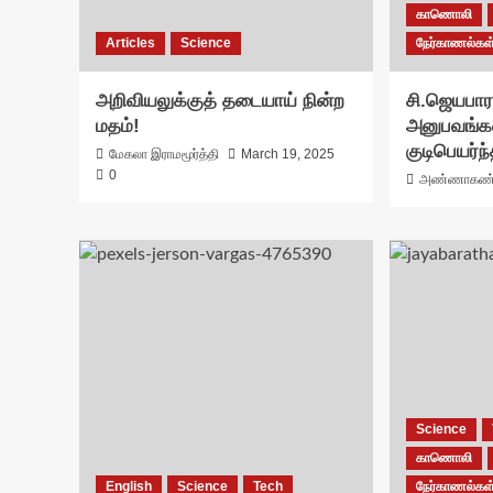
காணொலி
Articles
Science
நேர்காணல்கள
அறிவியலுக்குத் தடையாய் நின்ற
சி.ஜெயபா
மதம்!
அனுபவங்கள
குடிபெயர்ந
மேகலா இராமமூர்த்தி
March 19, 2025
0
அண்ணாகண
Science
காணொலி
English
Science
Tech
நேர்காணல்கள