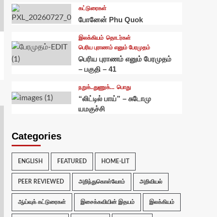
கட்டுரைகள்
போனேன் Phu Quok
இலக்கியம்
தொடர்கள்
பெரிய புராணம் எனும் பேரமுதம்
பெரிய புராணம் எனும் பேரமுதம்
– பகுதி – 41
நறுக்..துணுக்...
பொது
“லிட்டில் பாய்” – சுடோமு
யமகுச்சி
Categories
ENGLISH
FEATURED
HOME-LIT
PEER REVIEWED
அறிந்துகொள்வோம்
அறிவியல்
ஆய்வுக் கட்டுரைகள்
இசைக்கவியின் இதயம்
இலக்கியம்