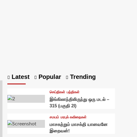
Latest
Popular
Trending
செய்திகள்
பத்திகள்
இங்கிலாந்திலிருந்து ஒரு மடல் –
315 (பகுதி 2I)
சமயம்
மரபுக் கவிதைகள்
மாசகற்றும் மாசக்தி யானவனே
இறைவன்!