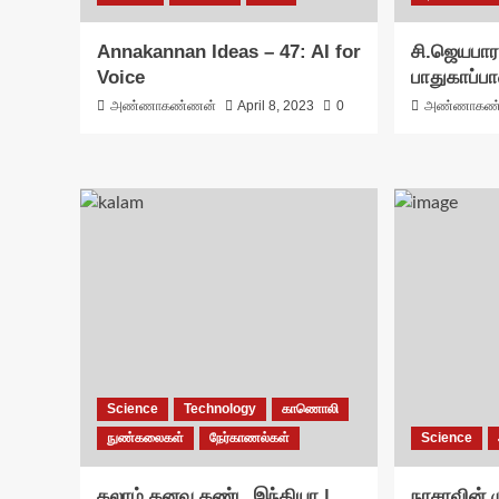
Annakannan Ideas – 47: AI for
சி.ஜெயபா
Voice
பாதுகாப்
அண்ணாகண்ணன்
April 8, 2023
0
அண்ணாகண
Science
Technology
காணொலி
நுண்கலைகள்
நேர்காணல்கள்
Science
கலாம் கனவு கண்ட இந்தியா |
நாசாவின் ம