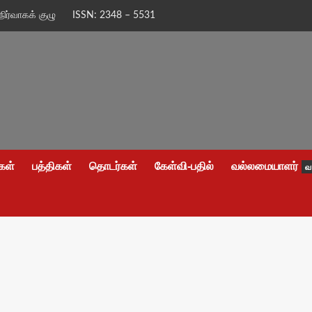
நிர்வாகக் குழு
ISSN: 2348 – 5531
கள்
பத்திகள்
தொடர்கள்
கேள்வி-பதில்
வல்லமையாளர்
வ