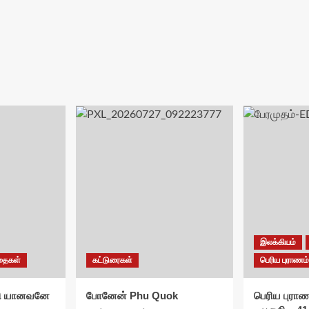
இலக்கியம்
ிதைகள்
கட்டுரைகள்
பெரிய புராணம்
்தி யானவனே
போனேன் Phu Quok
பெரிய புராண