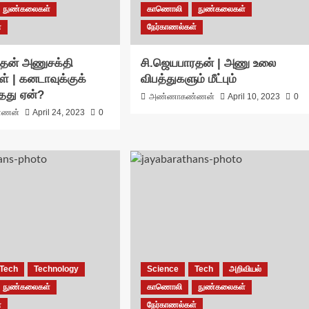
நுண்கலைகள்
காணொலி
நுண்கலைகள்
்
நேர்காணல்கள்
ரதன் அணுசக்தி
சி.ஜெயபாரதன் | அணு உலை
் | கனடாவுக்குக்
விபத்துகளும் மீட்பும்
்தது ஏன்?
அண்ணாகண்ணன்
April 10, 2023
0
்ணன்
April 24, 2023
0
Tech
Technology
Science
Tech
அறிவியல்
நுண்கலைகள்
காணொலி
நுண்கலைகள்
்
நேர்காணல்கள்