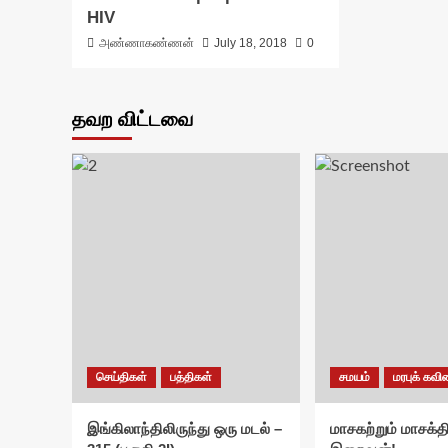
HIV
அண்ணாகண்ணன்
July 18, 2018
0
தவற விட்டவை
செய்திகள்
பத்திகள்
சமயம்
மரபுக் கவ
இங்கிலாந்திலிருந்து ஒரு மடல் –
மாசகற்றும் மாசக