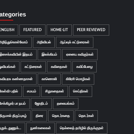
ategories
ENGLISH
FEATURED
HOME-LIT
PEER REVIEWED
அறிந்துகொள்வோம்
அறிவியல்
ஆய்வுக் கட்டுரைகள்
இசைக்கவியின் இதயம்
இலக்கியம்
ஏனைய கவிஞர்கள்
ஓவியங்கள்
கட்டுரைகள்
கவிதைகள்
கவிப்பேழை
கவியரசு கண்ணதாசன்
காணொலி
கிரேசி மொழிகள்
கேள்வி-பதில்
சமயம்
சிறுகதைகள்
செய்திகள்
சேக்கிழார் பா நயம்
ஜோதிடம்
தலையங்கம்
திருமால் திருப்புகழ்
திரை
தொடர்கதை
தொடர்கள்
நறுக்..துணுக்...
நுண்கலைகள்
நெல்லைத் தமிழில் திருக்குறள்