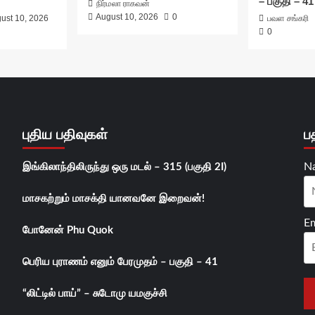
– பகுதி – 41
நிர்மலா ராகவன்
August 10, 2026
0
ust 10, 2026
பவள சங்கரி
0
புதிய பதிவுகள்
ப
N
இங்கிலாந்திலிருந்து ஒரு மடல் – 315 (பகுதி 2I)
மாசகற்றும் மாசக்தி யானவனே இறைவன்!
Em
போனேன் Phu Quok
பெரிய புராணம் எனும் பேரமுதம் – பகுதி – 41
“லிட்டில் பாய்” – சுடோமு யமகுச்சி