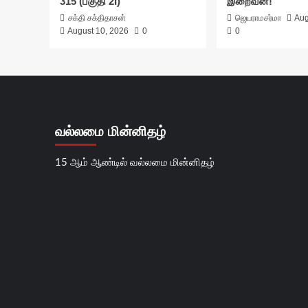
315 (பகுதி 2I)
இறைவன்!
சக்தி சக்திதாசன்
ஜெயராமசர்மா
Aug
August 10, 2026
0
0
வல்லமை மின்னிதழ்
15 ஆம் ஆண்டில் வல்லமை மின்னிதழ்