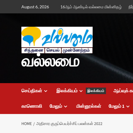
Skip
August 6, 2026
16ஆம் ஆண்டில் வல்லமை மின்னிதழ்
நி
to
content
வல்லமை
செய்திகள்
இலக்கியம்
ஆய்வுக் க
இலக்கியம்
காணொலி
மேலும்
மின்னூல்கள்
மேலும் 1
HOME
அதிசார குருப்பெயர்ச்சிப் பலன்கள் 2022