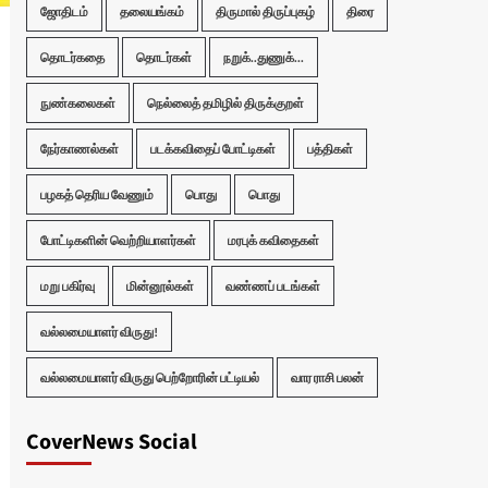
ஜோதிடம்
தலையங்கம்
திருமால் திருப்புகழ்
திரை
தொடர்கதை
தொடர்கள்
நறுக்..துணுக்...
நுண்கலைகள்
நெல்லைத் தமிழில் திருக்குறள்
நேர்காணல்கள்
படக்கவிதைப் போட்டிகள்
பத்திகள்
பழகத் தெரிய வேணும்
பொது
பொது
போட்டிகளின் வெற்றியாளர்கள்
மரபுக் கவிதைகள்
மறு பகிர்வு
மின்னூல்கள்
வண்ணப் படங்கள்
வல்லமையாளர் விருது!
வல்லமையாளர் விருது பெற்றோரின் பட்டியல்
வார ராசி பலன்
CoverNews Social