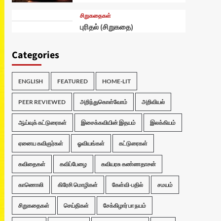
சிறுகதைகள்
புரிதல் (சிறுகதை)
Categories
ENGLISH
FEATURED
HOME-LIT
PEER REVIEWED
அறிந்துகொள்வோம்
அறிவியல்
ஆய்வுக் கட்டுரைகள்
இசைக்கவியின் இதயம்
இலக்கியம்
ஏனைய கவிஞர்கள்
ஓவியங்கள்
கட்டுரைகள்
கவிதைகள்
கவிப்பேழை
கவியரசு கண்ணதாசன்
காணொலி
கிரேசி மொழிகள்
கேள்வி-பதில்
சமயம்
சிறுகதைகள்
செய்திகள்
சேக்கிழார் பா நயம்