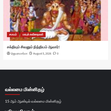
சமயம்
மரபுக் கவிதைகள்
சக்தியும் சிவனும் நித்தியம் ஆவார்!
ஜெயராமசர்மா
August 5, 2026
0
வல்லமை மின்னிதழ்
15 ஆம் ஆண்டில் வல்லமை மின்னிதழ்