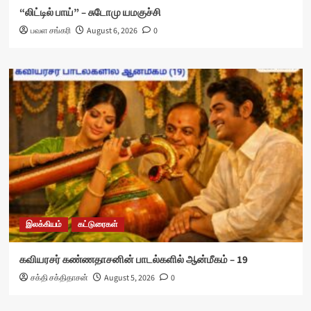
“லிட்டில் பாய்” – சுடோமு யமகுச்சி
பவள சங்கரி
August 6, 2026
0
இலக்கியம்
கட்டுரைகள்
கவியரசர் கண்ணதாசனின் பாடல்களில் ஆன்மீகம் – 19
சக்தி சக்திதாசன்
August 5, 2026
0