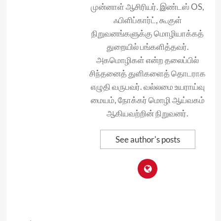
முன்னாள் ஆசிரியர். இண்டஸ் OS,
ஃபிளிப்கார்ட், கூகுள்
நிறுவனங்களுக்கு மொழியாக்கத்
துறையில் பங்களித்தவர்.
அகமொழிகள் என்ற தலைப்பில்
சிந்தனைத் துளிகளைத் தொடராக
எழுதி வருபவர். வல்லமை உயராய்வு
மையம், நோக்கர் மொழி ஆய்வகம்
ஆகியவற்றின் நிறுவனர்.
See author's posts