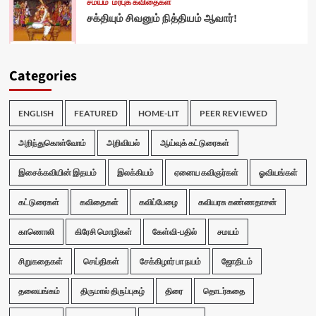
சமயம்
மரபுக் கவிதைகள்
சக்தியும் சிவனும் நித்தியம் ஆவார்!
Categories
ENGLISH
FEATURED
HOME-LIT
PEER REVIEWED
அறிந்துகொள்வோம்
அறிவியல்
ஆய்வுக் கட்டுரைகள்
இசைக்கவியின் இதயம்
இலக்கியம்
ஏனைய கவிஞர்கள்
ஓவியங்கள்
கட்டுரைகள்
கவிதைகள்
கவிப்பேழை
கவியரசு கண்ணதாசன்
காணொலி
கிரேசி மொழிகள்
கேள்வி-பதில்
சமயம்
சிறுகதைகள்
செய்திகள்
சேக்கிழார் பா நயம்
ஜோதிடம்
தலையங்கம்
திருமால் திருப்புகழ்
திரை
தொடர்கதை