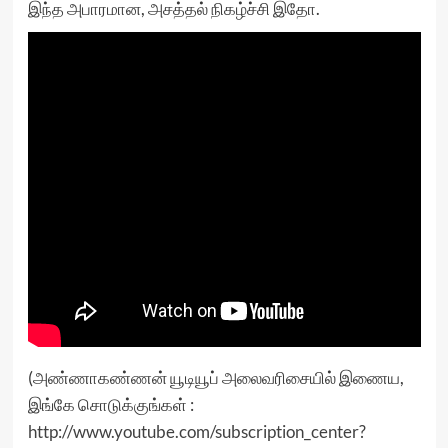
இந்த அபாரமான, அசத்தல் நிகழ்ச்சி இதோ.
(அண்ணாகண்ணன் யூடியூப் அலைவரிசையில் இணைய,
இங்கே சொடுக்குங்கள் :
http://www.youtube.com/subscription_center?