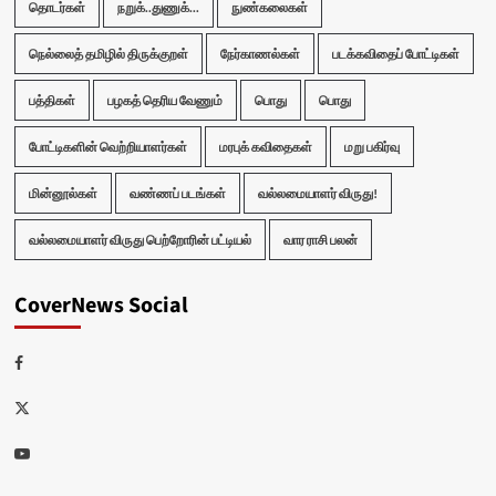
தொடர்கள்
நறுக்..துணுக்...
நுண்கலைகள்
நெல்லைத் தமிழில் திருக்குறள்
நேர்காணல்கள்
படக்கவிதைப் போட்டிகள்
பத்திகள்
பழகத் தெரிய வேணும்
பொது
பொது
போட்டிகளின் வெற்றியாளர்கள்
மரபுக் கவிதைகள்
மறு பகிர்வு
மின்னூல்கள்
வண்ணப் படங்கள்
வல்லமையாளர் விருது!
வல்லமையாளர் விருது பெற்றோரின் பட்டியல்
வார ராசி பலன்
CoverNews Social
Facebook
Twitter
Youtube