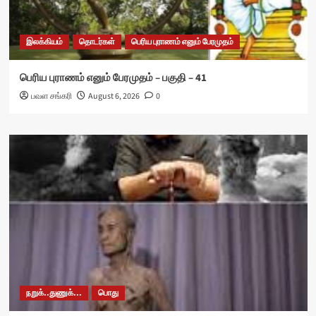
இலக்கியம்
தொடர்கள்
பெரிய புராணம் எனும் பேரமுதம்
பெரிய புராணம் எனும் பேரமுதம் – பகுதி – 41
பவள சங்கரி
August 6, 2026
0
நறுக்..துணுக்...
பொது