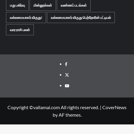
மறு பகிர்வு
மின்னூல்கள்
வண்ணப் படங்கள்
வல்லமையாளர் விருது!
வல்லமையாளர் விருது பெற்றோரின் பட்டியல்
வார ராசி பலன்
Facebook
Twitter
Youtube
Copyright ©vallamai.com All rights reserved.
|
CoverNews
by AF themes.