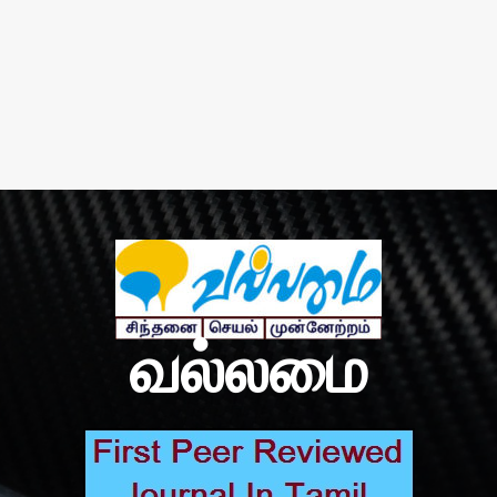
வல்லமை