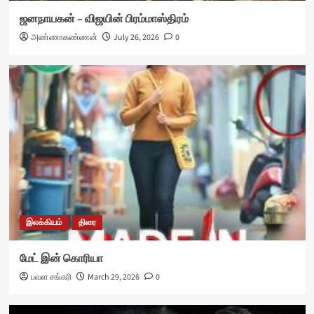
ஜனநாயகன் – விஜயின் பிரம்மாஸ்திரம்
அண்ணாகண்ணன்
July 26, 2026
0
இலக்கியம்
திரை
மேட் இன் கொரியா
பவள சங்கரி
March 29, 2026
0