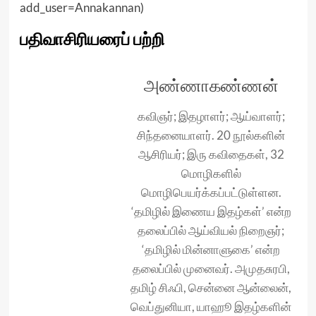
add_user=Annakannan
)
பதிவாசிரியரைப் பற்றி
அண்ணாகண்ணன்
கவிஞர்; இதழாளர்; ஆய்வாளர்;
சிந்தனையாளர். 20 நூல்களின்
ஆசிரியர்; இரு கவிதைகள், 32
மொழிகளில்
மொழிபெயர்க்கப்பட்டுள்ளன.
‘தமிழில் இணைய இதழ்கள்’ என்ற
தலைப்பில் ஆய்வியல் நிறைஞர்;
‘தமிழில் மின்னாளுகை’ என்ற
தலைப்பில் முனைவர். அமுதசுரபி,
தமிழ் சிஃபி, சென்னை ஆன்லைன்,
வெப்துனியா, யாஹூ இதழ்களின்