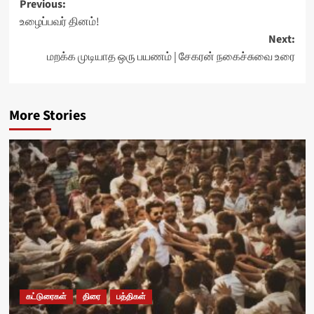
Post
Previous:
உழைப்பவர் தினம்!
navigation
Next:
மறக்க முடியாத ஒரு பயணம் | சேகரன் நகைச்சுவை உரை
More Stories
கட்டுரைகள்
திரை
பத்திகள்