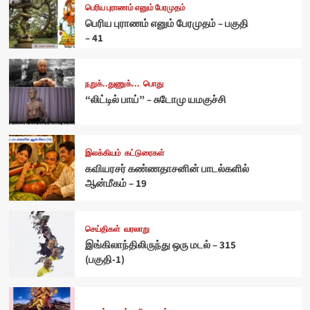
பெரிய புராணம் எனும் பேரமுதம்
பெரிய புராணம் எனும் பேரமுதம் – பகுதி
– 41
நறுக்..துணுக்...
பொது
“லிட்டில் பாய்” – சுடோமு யமகுச்சி
இலக்கியம்
கட்டுரைகள்
கவியரசர் கண்ணதாசனின் பாடல்களில்
ஆன்மீகம் – 19
செய்திகள்
வரலாறு
இங்கிலாந்திலிருந்து ஒரு மடல் – 315
(பகுதி-1)