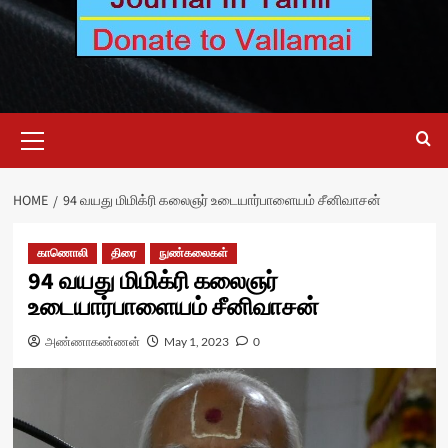
Primary
Menu
HOME
94 வயது மிமிக்ரி கலைஞர் உடையார்பாளையம் சீனிவாசன்
காணொலி
திரை
நுண்கலைகள்
94 வயது மிமிக்ரி கலைஞர்
உடையார்பாளையம் சீனிவாசன்
அண்ணாகண்ணன்
May 1, 2023
0