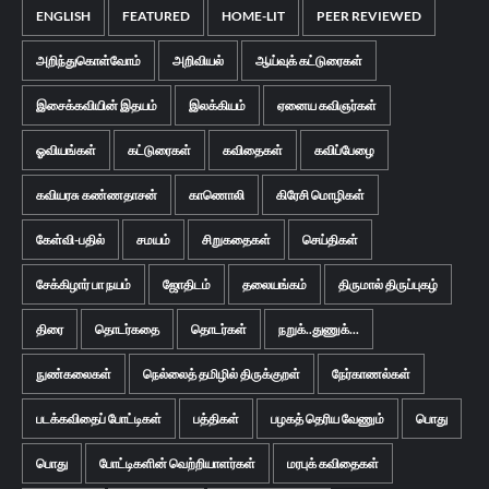
ENGLISH
FEATURED
HOME-LIT
PEER REVIEWED
அறிந்துகொள்வோம்
அறிவியல்
ஆய்வுக் கட்டுரைகள்
இசைக்கவியின் இதயம்
இலக்கியம்
ஏனைய கவிஞர்கள்
ஓவியங்கள்
கட்டுரைகள்
கவிதைகள்
கவிப்பேழை
கவியரசு கண்ணதாசன்
காணொலி
கிரேசி மொழிகள்
கேள்வி-பதில்
சமயம்
சிறுகதைகள்
செய்திகள்
சேக்கிழார் பா நயம்
ஜோதிடம்
தலையங்கம்
திருமால் திருப்புகழ்
திரை
தொடர்கதை
தொடர்கள்
நறுக்..துணுக்...
நுண்கலைகள்
நெல்லைத் தமிழில் திருக்குறள்
நேர்காணல்கள்
படக்கவிதைப் போட்டிகள்
பத்திகள்
பழகத் தெரிய வேணும்
பொது
பொது
போட்டிகளின் வெற்றியாளர்கள்
மரபுக் கவிதைகள்