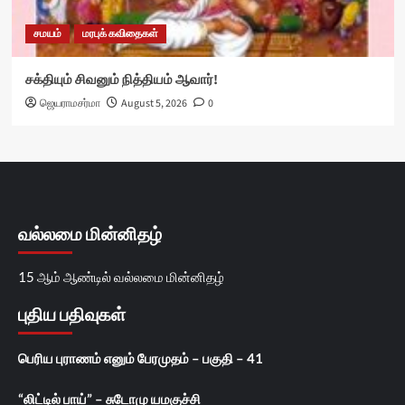
சமயம்
மரபுக் கவிதைகள்
சக்தியும் சிவனும் நித்தியம் ஆவார்!
ஜெயராமசர்மா
August 5, 2026
0
வல்லமை மின்னிதழ்
15 ஆம் ஆண்டில் வல்லமை மின்னிதழ்
புதிய பதிவுகள்
பெரிய புராணம் எனும் பேரமுதம் – பகுதி – 41
“லிட்டில் பாய்” – சுடோமு யமகுச்சி