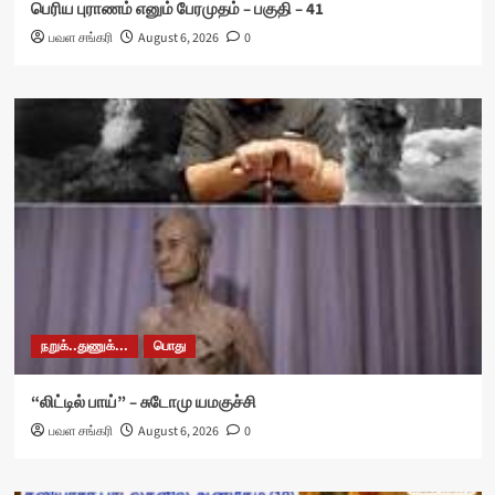
பெரிய புராணம் எனும் பேரமுதம் – பகுதி – 41
பவள சங்கரி
August 6, 2026
0
நறுக்..துணுக்...
பொது
“லிட்டில் பாய்” – சுடோமு யமகுச்சி
பவள சங்கரி
August 6, 2026
0