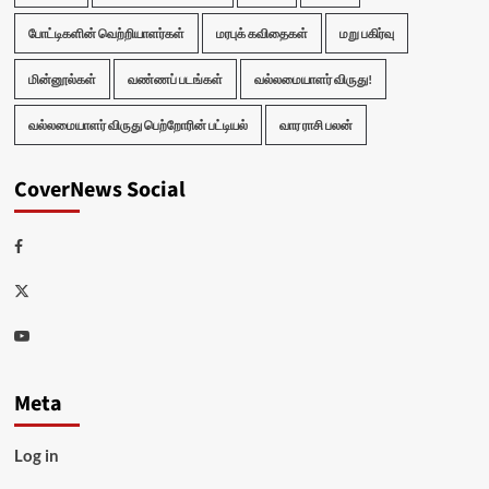
போட்டிகளின் வெற்றியாளர்கள்
மரபுக் கவிதைகள்
மறு பகிர்வு
மின்னூல்கள்
வண்ணப் படங்கள்
வல்லமையாளர் விருது!
வல்லமையாளர் விருது பெற்றோரின் பட்டியல்
வார ராசி பலன்
CoverNews Social
Facebook
Twitter
Youtube
Meta
Log in