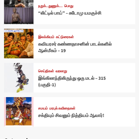
நறுக்..துணுக்...
பொது
“லிட்டில் பாய்” – சுடோமு யமகுச்சி
இலக்கியம்
கட்டுரைகள்
கவியரசர் கண்ணதாசனின் பாடல்களில்
ஆன்மீகம் – 19
செய்திகள்
வரலாறு
இங்கிலாந்திலிருந்து ஒரு மடல் – 315
(பகுதி-1)
சமயம்
மரபுக் கவிதைகள்
சக்தியும் சிவனும் நித்தியம் ஆவார்!