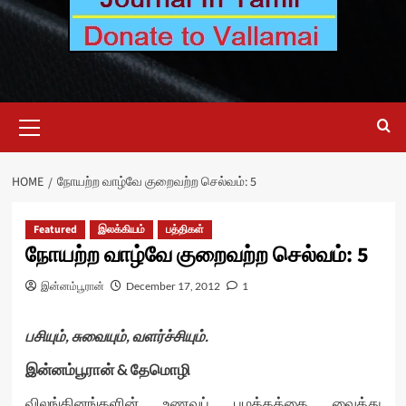
Primary
Menu
HOME
நோயற்ற வாழ்வே குறைவற்ற செல்வம்: 5
Featured
இலக்கியம்
பத்திகள்
நோயற்ற வாழ்வே குறைவற்ற செல்வம்: 5
இன்னம்பூரான்
December 17, 2012
1
பசியும், சுவையும், வளர்ச்சியும்.
இன்னம்பூரான் & தேமொழி
விலங்கினங்களின் உணவுப் பழக்கத்தை வைத்து