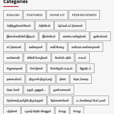
Categories
ENGLISH
FEATURED
HOME-LIT
PEER REVIEWED
அறிந்துகொள்வோம்
அறிவியல்
ஆய்வுக் கட்டுரைகள்
இசைக்கவியின் இதயம்
இலக்கியம்
ஏனைய கவிஞர்கள்
ஓவியங்கள்
கட்டுரைகள்
கவிதைகள்
கவிப்பேழை
கவியரசு கண்ணதாசன்
காணொலி
கிரேசி மொழிகள்
கேள்வி-பதில்
சமயம்
சிறுகதைகள்
செய்திகள்
சேக்கிழார் பா நயம்
ஜோதிடம்
தலையங்கம்
திருமால் திருப்புகழ்
திரை
தொடர்கதை
தொடர்கள்
நறுக்..துணுக்...
நுண்கலைகள்
நெல்லைத் தமிழில் திருக்குறள்
நேர்காணல்கள்
படக்கவிதைப் போட்டிகள்
பத்திகள்
பழகத் தெரிய வேணும்
பொது
பொது