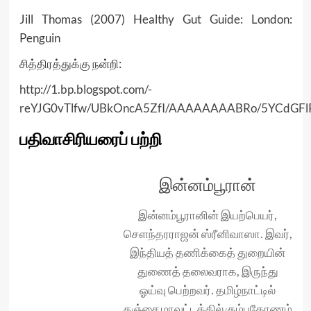
Jill Thomas (2007) Healthy Gut Guide: London:
Penguin
சித்திரத்துக்கு நன்றி:
http://1.bp.blogspot.com/-
reYJG0vTlfw/UBkOncA5ZfI/AAAAAAAABRo/5YCdGFlR
பதிவாசிரியரைப் பற்றி
இன்னம்பூரான்
இன்னம்பூரானின் இயற்பெயர்,
சௌந்தரராஜன் ஸ்ரீனிவாஸா. இவர்,
இந்தியத் தணிக்கைத் துறையின்
துணைத் தலைவராக, இருந்து
ஓய்வு பெற்றவர். தமிழ்நாட்டில்
தஞ்சை மாவட்டத்தில் கும்பகோணம்