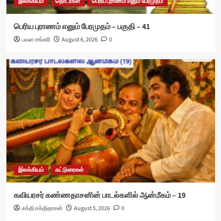
இலக்கியம்
தொடர்கள்
பெரிய புராணம் எனும் பேரமுதம்
பெரிய புராணம் எனும் பேரமுதம் – பகுதி – 41
பவள சங்கரி
August 6, 2026
0
இலக்கியம்
கட்டுரைகள்
கவியரசர் கண்ணதாசனின் பாடல்களில் ஆன்மீகம் – 19
சக்தி சக்திதாசன்
August 5, 2026
0