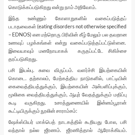
கொடுக்கப்படுகிறது என்று நாம் அறிவோம்.
இந்த உண்ணும் கோளாறுகளில் வகைப்படுத்தப்
படாதவைகள் (eating disorders not otherwise specified
– EDNOS) என மற்றொரு பிரிவின் கீழ் மேலும் பல தவறான
உணவுப் பழக்கங்கள் என்று வகைப்படுத்தப்பட்டுள்ளன.
இவையாவும் மனநோயாகக் கருதப்பட்டே சிகிச்சை
தரப்படுகிறது.
பசி இயல்பு. சுவை விருப்பம். வளர்ச்சி இயற்கையின்
கொடை. தற்காலம், மேற்கத்திய நாடுகளில், பாட்டியின்
கைவைத்தியத்துக்கும், இயற்கையின் அன்பளிப்புக்கும்,
மூலிகை வைத்தியத்துக்கும், ஆயுர் வேதத்துக்கும் மதிப்பு
கூடி வருகிறது. உசாத்துணையில் இன்னம்பூரான்
கூட்டியிருக்கும் நூலின் சாராம்சம்:
ஷேக்ஸ்பியர் மாக்பெத் நாடகத்தில் கூறியது போல, பசி
வந்தால் நல்ல ஜீரணம். ஜீரணித்தால் ஆரோக்கியம்.