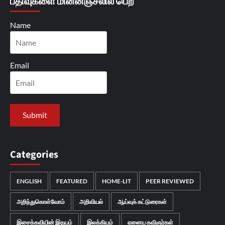
பதிவுகளை மின்னஞ்சலில் பெற
Name
Email
Categories
ENGLISH
FEATURED
HOME-LIT
PEER REVIEWED
அறிந்துகொள்வோம்
அறிவியல்
ஆய்வுக் கட்டுரைகள்
இசைக்கவியின் இதயம்
இலக்கியம்
ஏனைய கவிஞர்கள்