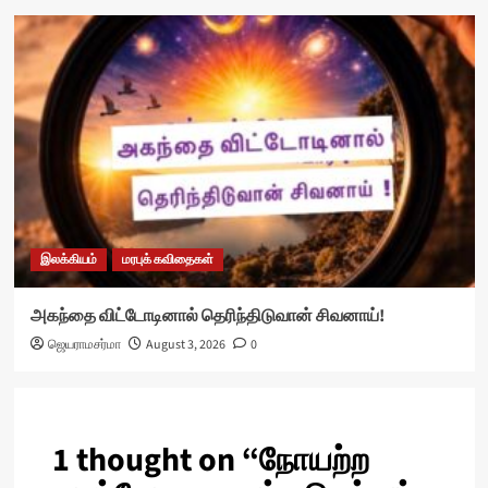
இலக்கியம்
மரபுக் கவிதைகள்
அகந்தை விட்டோடினால் தெரிந்திடுவான் சிவனாய்!
ஜெயராமசர்மா
August 3, 2026
0
1 thought on “
நோயற்ற