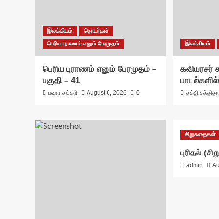
இலக்கியம்
தொடர்கள்
பெரிய புராணம் எனும் பேரமுதம்
இலக்கியம்
பெரிய புராணம் எனும் பேரமுதம் –
கவியரசர்
பகுதி – 41
பாடல்களில்
பவள சங்கரி
August 6, 2026
0
சக்தி சக்தித
சிறுகதைகள்
புரிதல் (ச
admin
Au