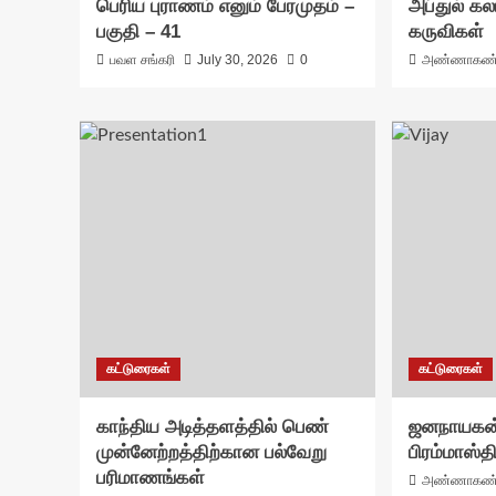
பெரிய புராணம் எனும் பேரமுதம் –
அப்துல் கல
பகுதி – 41
கருவிகள்
பவள சங்கரி
July 30, 2026
0
அண்ணாகண
கட்டுரைகள்
கட்டுரைகள்
காந்திய அடித்தளத்தில் பெண்
ஜனநாயகன்
முன்னேற்றத்திற்கான பல்வேறு
பிரம்மாஸ்தி
பரிமாணங்கள்
அண்ணாகண