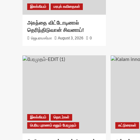
இலக்கியம்
மரபுக் கவிதைகள்
அகந்தை விட்டோடினால்
தெரிந்திடுவான் சிவனாய்!
ஜெயராமசர்மா
August 3, 2026
0
இலக்கியம்
தொடர்கள்
பெரிய புராணம் எனும் பேரமுதம்
கட்டுரைகள்