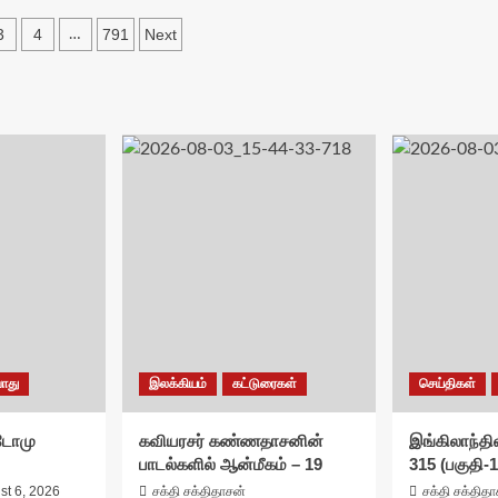
3
4
791
Next
…
ation
ொது
இலக்கியம்
கட்டுரைகள்
செய்திகள்
சுடோமு
கவியரசர் கண்ணதாசனின்
இங்கிலாந்தில
பாடல்களில் ஆன்மீகம் – 19
315 (பகுதி-1
st 6, 2026
சக்தி சக்திதாசன்
சக்தி சக்தித