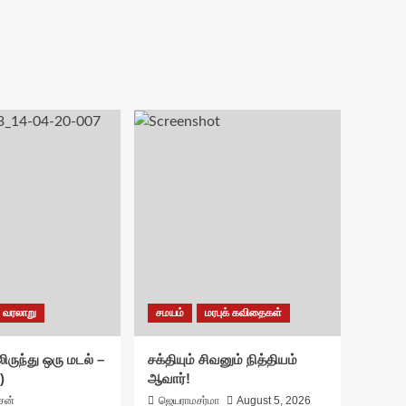
வரலாறு
சமயம்
மரபுக் கவிதைகள்
ிருந்து ஒரு மடல் –
சக்தியும் சிவனும் நித்தியம்
)
ஆவார்!
ாசன்
ஜெயராமசர்மா
August 5, 2026