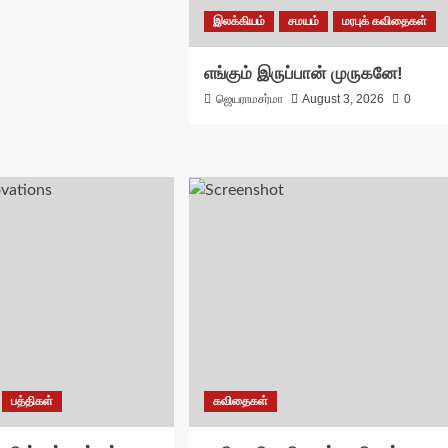
இலக்கியம்
சமயம்
மரபுக் கவிதைகள்
எங்கும் இருப்பான் முருகனே!
ஜெயராமசர்மா
August 3, 2026
0
பத்திகள்
கவிதைகள்