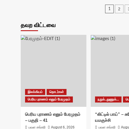
Posts
2
1
pagin
தவற விட்டவை
இலக்கியம்
தொடர்கள்
பெரிய புராணம் எனும் பேரமுதம்
நறுக்..துணுக்...
ப
பெரிய புராணம் எனும் பேரமுதம்
“லிட்டில் பாய்” – 
– பகுதி – 41
யமகுச்சி
பவள சங்கரி
August 6, 2026
பவள சங்கரி
Augu