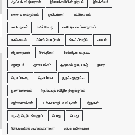
ஆய்வுக் கட்டுரைகள்
இசைக்கவியின் இதயம்
இலக்கியம்
ஏனைய கவிஞர்கள்
ஓவியங்கள்
கட்டுரைகள்
கவிதைகள்
கவிப்பேழை
கவியரசு கண்ணதாசன்
காணொலி
கிரேசி மொழிகள்
கேள்வி-பதில்
சமயம்
சிறுகதைகள்
செய்திகள்
சேக்கிழார் பா நயம்
ஜோதிடம்
தலையங்கம்
திருமால் திருப்புகழ்
திரை
தொடர்கதை
தொடர்கள்
நறுக்..துணுக்...
நுண்கலைகள்
நெல்லைத் தமிழில் திருக்குறள்
நேர்காணல்கள்
படக்கவிதைப் போட்டிகள்
பத்திகள்
பழகத் தெரிய வேணும்
பொது
பொது
போட்டிகளின் வெற்றியாளர்கள்
மரபுக் கவிதைகள்