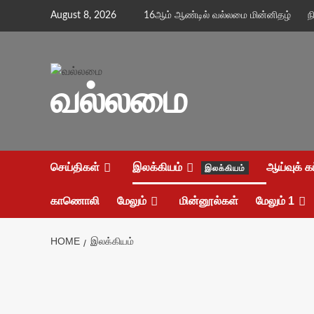
Skip
August 8, 2026
16ஆம் ஆண்டில் வல்லமை மின்னிதழ்
ந
to
content
வல்லமை
செய்திகள்
இலக்கியம்
ஆய்வுக் க
இலக்கியம்
காணொலி
மேலும்
மின்னூல்கள்
மேலும் 1
HOME
இலக்கியம்