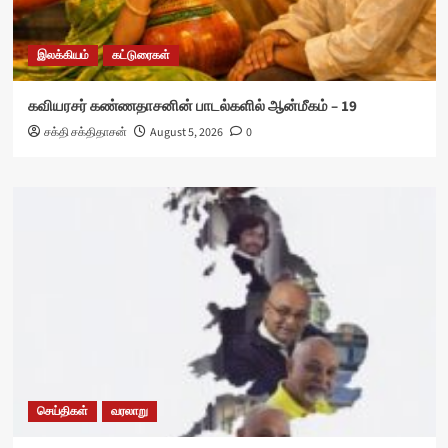
இலக்கியம்
கட்டுரைகள்
கவியரசர் கண்ணதாசனின் பாடல்களில் ஆன்மீகம் – 19
சக்தி சக்திதாசன்
August 5, 2026
0
செய்திகள்
வரலாறு