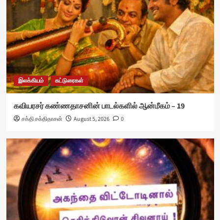
இலக்கியம்
கட்டுரைகள்
கவியரசர் கண்ணதாசனின் பாடல்களில் ஆன்மீகம் – 19
சக்தி சக்திதாசன்
August 5, 2026
0