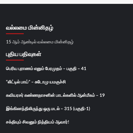
வல்லமை மின்னிதழ்
15 ஆம் ஆண்டில் வல்லமை மின்னிதழ்
புதிய பதிவுகள்
பெரிய புராணம் எனும் பேரமுதம் – பகுதி – 41
“லிட்டில் பாய்” – சுடோமு யமகுச்சி
கவியரசர் கண்ணதாசனின் பாடல்களில் ஆன்மீகம் – 19
இங்கிலாந்திலிருந்து ஒரு மடல் – 315 (பகுதி-1)
சக்தியும் சிவனும் நித்தியம் ஆவார்!