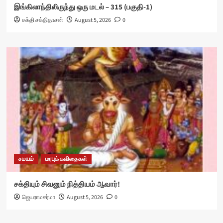
இங்கிலாந்திலிருந்து ஒரு மடல் – 315 (பகுதி-1)
சக்தி சக்திதாசன்
August 5, 2026
0
சமயம்
மரபுக் கவிதைகள்
சக்தியும் சிவனும் நித்தியம் ஆவார்!
ஜெயராமசர்மா
August 5, 2026
0