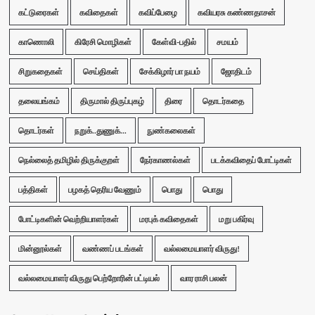
கட்டுரைகள்
கவிதைகள்
கவிப்பேழை
கவியரசு கண்ணதாசன்
காணொலி
கிரேசி மொழிகள்
கேள்வி-பதில்
சமயம்
சிறுகதைகள்
செய்திகள்
சேக்கிழார் பா நயம்
ஜோதிடம்
தலையங்கம்
திருமால் திருப்புகழ்
திரை
தொடர்கதை
தொடர்கள்
நறுக்..துணுக்...
நுண்கலைகள்
நெல்லைத் தமிழில் திருக்குறள்
நேர்காணல்கள்
படக்கவிதைப் போட்டிகள்
பத்திகள்
பழகத் தெரிய வேணும்
பொது
பொது
போட்டிகளின் வெற்றியாளர்கள்
மரபுக் கவிதைகள்
மறு பகிர்வு
மின்னூல்கள்
வண்ணப் படங்கள்
வல்லமையாளர் விருது!
வல்லமையாளர் விருது பெற்றோரின் பட்டியல்
வார ராசி பலன்