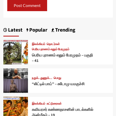
Latest
Popular
Trending
இலக்கியம்
தொடர்கள்
பெரிய புராணம் எனும் பேரமுதம்
பெரிய புராணம் எனும் பேரமுதம் – பகுதி
– 41
நறுக்..துணுக்...
பொது
“லிட்டில் பாய்” – சுடோமு யமகுச்சி
இலக்கியம்
கட்டுரைகள்
கவியரசர் கண்ணதாசனின் பாடல்களில்
ஆன்மீகம் – 19