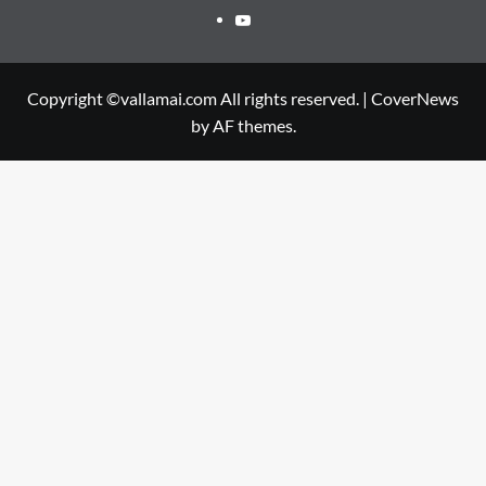
Youtube
Copyright ©vallamai.com All rights reserved.
|
CoverNews
by AF themes.