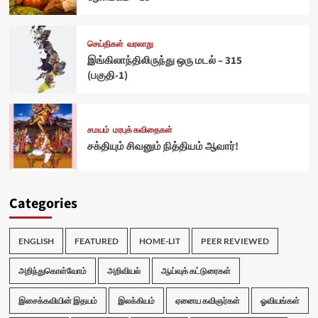
செய்திகள்
வரலாறு
இங்கிலாந்திலிருந்து ஒரு மடல் – 315
(பகுதி-1)
சமயம்
மரபுக் கவிதைகள்
சக்தியும் சிவனும் நித்தியம் ஆவார்!
Categories
ENGLISH
FEATURED
HOME-LIT
PEER REVIEWED
அறிந்துகொள்வோம்
அறிவியல்
ஆய்வுக் கட்டுரைகள்
இசைக்கவியின் இதயம்
இலக்கியம்
ஏனைய கவிஞர்கள்
ஓவியங்கள்