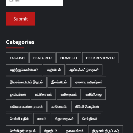
Categories
ENGLISH
FEATURED
HOME-LIT
PEER REVIEWED
அறிந்துகொள்வோம்
அறிவியல்
ஆய்வுக் கட்டுரைகள்
இசைக்கவியின் இதயம்
இலக்கியம்
ஏனைய கவிஞர்கள்
ஓவியங்கள்
கட்டுரைகள்
கவிதைகள்
கவிப்பேழை
கவியரசு கண்ணதாசன்
காணொலி
கிரேசி மொழிகள்
கேள்வி-பதில்
சமயம்
சிறுகதைகள்
செய்திகள்
சேக்கிழார் பா நயம்
ஜோதிடம்
தலையங்கம்
திருமால் திருப்புகழ்