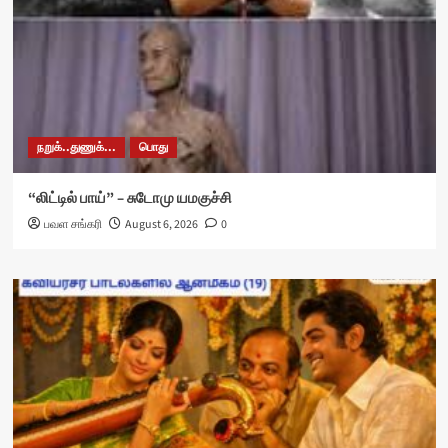
நறுக்..துணுக்...
பொது
“லிட்டில் பாய்” – சுடோமு யமகுச்சி
பவள சங்கரி
August 6, 2026
0