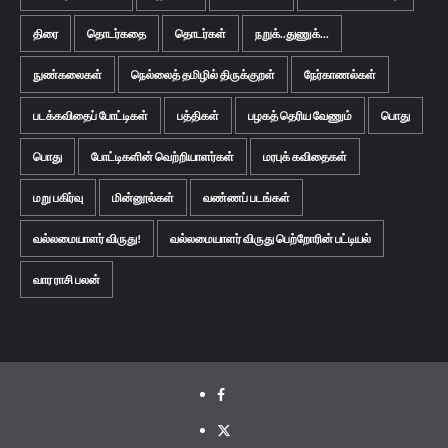
திரை
தொடர்கதை
தொடர்கள்
நறுக்..துணுக்...
நுண்கலைகள்
நெல்லைத் தமிழில் திருக்குறள்
நேர்காணல்கள்
படக்கவிதைப் போட்டிகள்
பத்திகள்
பழகத் தெரிய வேணும்
பொது
பொது
போட்டிகளின் வெற்றியாளர்கள்
மரபுக் கவிதைகள்
மறு பகிர்வு
மின்னூல்கள்
வண்ணப் படங்கள்
வல்லமையாளர் விருது!
வல்லமையாளர் விருது பெற்றோரின் பட்டியல்
வார ராசி பலன்
Facebook
Twitter