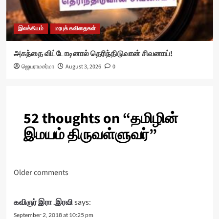
இலக்கியம்
மரபுக் கவிதைகள்
அகந்தை விட்டோடினால் தெரிந்திடுவான் சிவனாய்!
ஜெயராமசர்மா
August 3, 2026
0
52 thoughts on “
தமிழின்
இமயம் திருவள்ளுவர்
”
Comments
Older comments
navigation
கவிஞர் இரா .இரவி
says:
September 2, 2018 at 10:25 pm