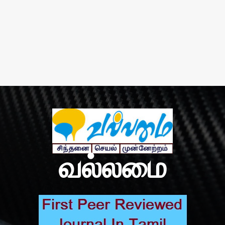
வல்லமை