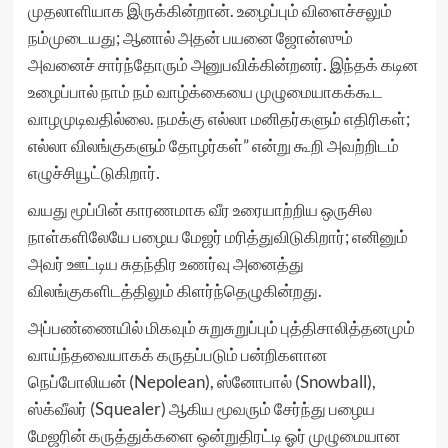
முதலாளியாக இருக்கின்றான். உழைப்பும் விளைச்சலும்
நம்முடையது; ஆனால் அதன் பயனை ஜோன்ஸும்
அவனைச் சார்ந்தோரும் அனுபவிக்கின்றனர். இந்தக் கடின
உழைப்பால் நாம் நம் வாழ்க்கையை முழுமையாகக்கூட
வாழமுடிவதில்லை. நமக்கு எல்லா மனிதர்களும் எதிரிகள்;
எல்லா விலங்குகளும் தோழர்கள்” என்று கூறி அவற்றிடம்
எழுச்சியூட்டுகிறார்.
வயது மூப்பின் காரணமாக வீர உரையாற்றிய ஒருசில
நாள்களிலேயே பழைய மேஜர் மரித்துவிடுகிறார்; எனினும்
அவர் ஊட்டிய சுதந்திர உணர்வு அனைத்து
விலங்குகளிடத்திலும் கிளர்ந்தெழுகின்றது.
அப்பண்ணையில் மிகவும் சுறுசுறுப்பும் புத்திசாலித்தனமும்
வாய்ந்தவையாகக் கருதப்படும் பன்றிகளான
நெப்போலியன் (Nepolean), ஸ்னோபால் (Snowball),
ஸ்க்வீலர் (Squealer) ஆகிய மூவரும் சேர்ந்து பழைய
மேஜரின் கருத்துக்களை ஒன்றுதிரட்டி ஓர் முழுமையான