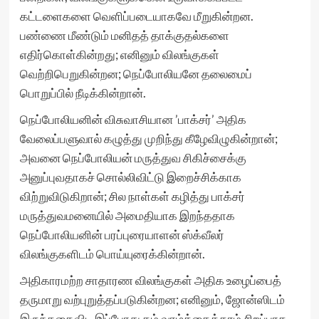
கட்டளைகளை வெளிப்படையாகவே மீறுகின்றன.
பண்ணை மீண்டும் மனிதத் தாக்குதல்களை
எதிர்கொள்கின்றது; எனினும் விலங்குகள்
வெற்றிபெறுகின்றன; நெப்போலியனே தலைமைப்
பொறுப்பில் நீடிக்கின்றான்.
நெப்போலியனின் விசுவாசியான ’பாக்சர்’ அதிக
வேலைப்பளுவால் கழுத்து முறிந்து கீழேவிழுகின்றான்;
அவனை நெப்போலியன் மருத்துவ சிகிச்சைக்கு
அனுப்புவதாகச் சொல்லிவிட்டு இறைச்சிக்காக
விற்றுவிடுகிறான்; சில நாள்கள் கழித்து பாக்சர்
மருத்துவமனையில் அமைதியாக இறந்ததாக
நெப்போலியனின் பரப்புரையாளன் ஸ்க்வீலர்
விலங்குகளிடம் பொய்யுரைக்கின்றான்.
அதிகாரமற்ற சாதாரண விலங்குகள் அதிக உழைப்பைத்
தருமாறு வற்புறுத்தப்படுகின்றன; எனினும், ஜோன்ஸிடம்
இருந்ததைவிட இப்போது தம் வாழ்க்கைத்தரம் சிறப்பாக