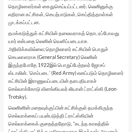
தொழிலாளர்கள் கைதுசெய்யப்பட்டனர். லெனினுக்கு
எதிரான கட்சிகள், செயற்பாடுகள், செய்தித்தாள்கள்
முடக்கப்பட்டன.
தமக்கடுத்துக் கட்சியின் தலைவராகத் தொடரப்போவது
யார் என்பதை லெனின் வெளிப்படையாக
அறிவிக்கவில்லை; தொழிலாளர் கட்சியின் பொதுச்
செயலாளராக (General Secretary) லெனின்
இருந்தபோதே 1922இல் பொறுப்பேற்றவர் ஜோசப்
ஸ்டாலின். ’செம்படை’ (Red Army) எனப்படும் தொழிலாளர்
கட்சியின் இராணுவப்படையின் தளபதியாகச்
செல்வாக்கோடு விளங்கியவர் லியான் ட்ராட்ஸ்கி (Leon
Trotsky).
லெனினின் மறைவுக்குப்பின் கட்சிக்குள் தமக்கிருந்த
செல்வாக்கைப் பயன்படுத்தி ட்ராட்ஸ்கியின்
செல்வாக்கைக் குறைத்ததோடு, ”கடந்த காலத்தில்
ட்ராட்ஸ்கி புரட்சிக்கு எதிரானவராக இருந்தார்; அவரைச்