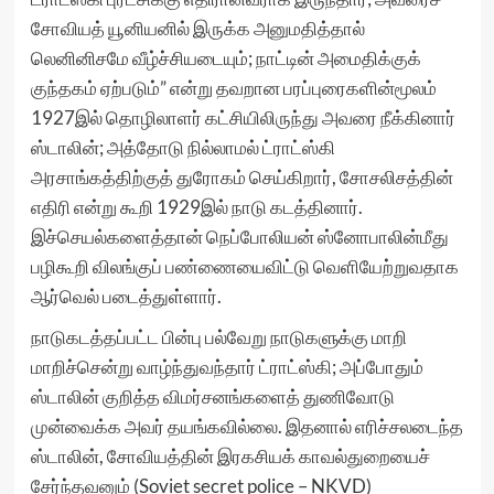
சோவியத் யூனியனில் இருக்க அனுமதித்தால்
லெனினிசமே வீழ்ச்சியடையும்; நாட்டின் அமைதிக்குக்
குந்தகம் ஏற்படும்” என்று தவறான பரப்புரைகளின்மூலம்
1927இல் தொழிலாளர் கட்சியிலிருந்து அவரை நீக்கினார்
ஸ்டாலின்; அத்தோடு நில்லாமல் ட்ராட்ஸ்கி
அரசாங்கத்திற்குத் துரோகம் செய்கிறார், சோசலிசத்தின்
எதிரி என்று கூறி 1929இல் நாடு கடத்தினார்.
இச்செயல்களைத்தான் நெப்போலியன் ஸ்னோபாலின்மீது
பழிகூறி விலங்குப் பண்ணையைவிட்டு வெளியேற்றுவதாக
ஆர்வெல் படைத்துள்ளார்.
நாடுகடத்தப்பட்ட பின்பு பல்வேறு நாடுகளுக்கு மாறி
மாறிச்சென்று வாழ்ந்துவந்தார் ட்ராட்ஸ்கி; அப்போதும்
ஸ்டாலின் குறித்த விமர்சனங்களைத் துணிவோடு
முன்வைக்க அவர் தயங்கவில்லை. இதனால் எரிச்சலடைந்த
ஸ்டாலின், சோவியத்தின் இரகசியக் காவல்துறையைச்
சேர்ந்தவனும் (Soviet secret police – NKVD)