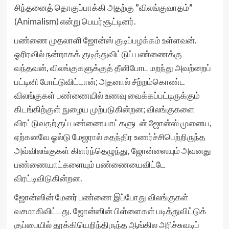
சிந்தனைத் தொகுப்பாக்கி அதற்கு
”
விலங்குவாதம்
”
(Animalism) என்று பெயர்சூட்டினர்.
பண்ணை முதலாளி ஜோன்ஸ் குடிப்பழக்கம் உள்ளவன்.
ஓரிரவில் நன்றாகக் குடித்துவிட்டுப் பண்ணைக்கு
வந்தவன், விலங்குகளுக்குத் தீனிபோட மறந்து அவற்றைப்
பட்டினி போட்டுவிட்டான்; அதனால் சீற்றம்கொண்ட
விலங்குகள் பண்ணையில் உணவு வைக்கப்பட்டிருக்கும்
கிடங்கிற்குள் நுழைய முற்படுகின்றன; விலங்குகளை
விரட்டுவதற்குப் பண்ணையாட்களுடன் ஜோன்ஸ் முனைய,
ஏற்கனவே ஓல்டு மேஜரால் சுதந்திர உணர்ச்சிபெற்றிருந்த
அவ்விலங்குகள் கிளர்ந்தெழுந்து, ஜோன்ஸையும் அவனது
பண்ணையாட்களையும் பண்ணையைவிட்டே
விரட்டிவிடுகின்றன.
ஜோன்ஸின் மேனர் பண்ணை இப்போது விலங்குகள்
வசமாகிவிட்டது. ஜோன்ஸின் பிள்ளைகள் படித்துவிட்டுக்
குப்பையில் தூக்கியெறிந்திருந்த ஆங்கில அரிச்சுவடிப்