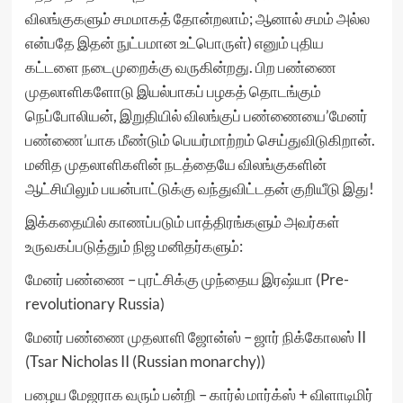
விலங்குகளும் சமமாகத் தோன்றலாம்; ஆனால் சமம் அல்ல
என்பதே இதன் நுட்பமான உட்பொருள்) எனும் புதிய
கட்டளை நடைமுறைக்கு வருகின்றது. பிற பண்ணை
முதலாளிகளோடு இயல்பாகப் பழகத் தொடங்கும்
நெப்போலியன், இறுதியில் விலங்குப் பண்ணையை’மேனர்
பண்ணை’யாக மீண்டும் பெயர்மாற்றம் செய்துவிடுகிறான்.
மனித முதலாளிகளின் நடத்தையே விலங்குகளின்
ஆட்சியிலும் பயன்பாட்டுக்கு வந்துவிட்டதன் குறியீடு இது!
இக்கதையில் காணப்படும் பாத்திரங்களும் அவர்கள்
உருவகப்படுத்தும் நிஜ மனிதர்களும்:
மேனர் பண்ணை – புரட்சிக்கு முந்தைய இரஷ்யா (Pre-
revolutionary Russia)
மேனர் பண்ணை முதலாளி ஜோன்ஸ் – ஜார் நிக்கோலஸ் II
(Tsar Nicholas II (Russian monarchy))
பழைய மேஜராக வரும் பன்றி – கார்ல் மார்க்ஸ் + விளாடிமிர்