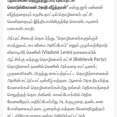
ஆகாவென் றெழுந்தது பார் யுகப்புரட்சி
கொடுங்கோலன் அலறி வீழ்ந்தான்”
என்று ஜார் மன்னன்
வீழ்ந்ததையும் உருசியநாட்டில் தொழிலாளர் புரட்சி
வென்றதையும் இந்தியாவிலிருந்தே கொண்டாடினார்
மகாகவி பாரதி.
அப்புரட்சியைத் தொடர்ந்து, ”தொழிலாளர்களுக்குச்
சமத்துவம், சம உரிமை அளிப்போம்” எனும் முழக்கத்தோடு
விளாடிமிர் லெனின் (Vladimir Lenin) தலைமையில்
ஆட்சிக்கு வந்தது தொழிலாளர் கட்சி (Bolshevik Party);
தொழிலாளர் நலனில் லெனின் அக்கறை காட்டினார்;
முதலாளிகளிடமிருந்து கைப்பற்றப்பட்ட தொழிற்சாலைகள்
அரசின் கட்டுப்பாட்டின்கீழ் வந்தன. ஆனால் அரசு நியமித்த
மேலாளர்கள் தொழிலாளர்கள்மீது தங்கள் அதிகாரத்தைச்
செலுத்தத் தொடங்கினர். காலப்போக்கில் அதிக
வேலைநேரம், எதிர்ப்போர்மீது அடக்குமுறை, தண்டனை
போன்றவையும் நடைமுறைக்கு வந்தன. வேலைநிறுத்தம்
சட்டவிரோதமானது என்று அறிவிக்கப்பட்டுத்