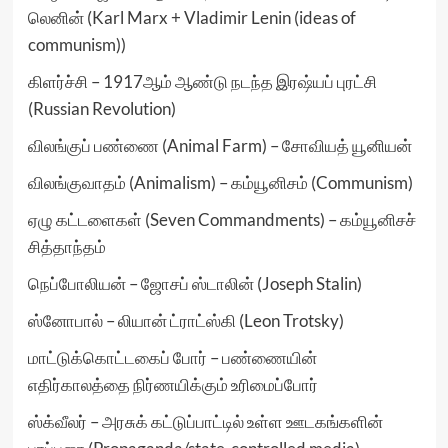
லெனின் (Karl Marx + Vladimir Lenin (ideas of
communism))
கிளர்ச்சி – 1917ஆம் ஆண்டு நடந்த இரஷ்யப் புரட்சி
(Russian Revolution)
விலங்குப் பண்ணை (Animal Farm) – சோவியத் யூனியன்
விலங்குவாதம் (Animalism) – கம்யூனிசம் (Communism)
ஏழு கட்டளைகள் (Seven Commandments) – கம்யூனிசச்
சித்தாந்தம்
நெப்போலியன் – ஜோசப் ஸ்டாலின் (Joseph Stalin)
ஸ்னோபால் – லியான் ட்ராட்ஸ்கி (Leon Trotsky)
மாட்டுக்கொட்டகைப் போர் – பண்ணையின்
எதிர்காலத்தை நிர்ணயிக்கும் உரிமைப்போர்
ஸ்க்வீலர் – அரசுக் கட்டுப்பாட்டில் உள்ள ஊடகங்களின்