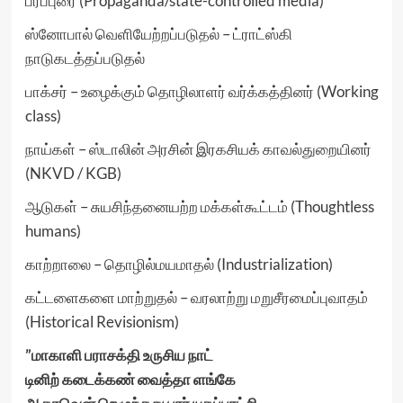
பரப்புரை (Propaganda/state-controlled media)
ஸ்னோபால் வெளியேற்றப்படுதல் – ட்ராட்ஸ்கி
நாடுகடத்தப்படுதல்
பாக்சர் – உழைக்கும் தொழிலாளர் வர்க்கத்தினர் (Working
class)
நாய்கள் – ஸ்டாலின் அரசின் இரகசியக் காவல்துறையினர்
(NKVD / KGB)
ஆடுகள் – சுயசிந்தனையற்ற மக்கள்கூட்டம் (Thoughtless
humans)
காற்றாலை – தொழில்மயமாதல் (Industrialization)
கட்டளைகளை மாற்றுதல் – வரலாற்று மறுசீரமைப்புவாதம்
(Historical Revisionism)
”மாகாளி பராசக்தி உருசிய நாட்
டினிற் கடைக்கண் வைத்தா ளங்கே