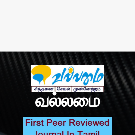
வல்லமை