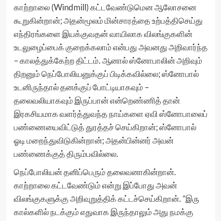
காற்றாலை (Windmill) கட்டவேண்டுமென ஆலோசனை
கூறுகின்றான்; அதன்மூலம் மின்சாரத்தை உற்பத்திசெய்து
எந்திரங்களை இயக்குவதன் வாயிலாக விலங்குகளின்
உடலுழைப்பைக் குறைக்கலாம் என்பது அவனது அறிவார்ந்த
– காலத்துக்கேற்ற திட்டம். ஆனால் ஸ்னோபாலின் அறிவும்
திறனும் நெப்போலியனுக்குப் பிடிக்கவில்லை; ஸ்னோபால்
உடனிருந்தால் தனக்குப் போட்டியாகவும் –
தலைவலியாகவும் இருப்பான் என்றெண்ணித் தான்
இரகசியமாக வளர்த்துவந்த நாய்களை ஏவி ஸ்னோபாலைப்
பண்ணையைவிட்டுத் துரத்தச் செய்கிறான்; ஸ்னோபால்
ஓடி மறைந்துவிடுகின்றான்; அதன்பின்னர் அவன்
பண்ணைக்குத் திரும்பவில்லை.
நெப்போலியன் தனிப்பெரும் தலைவனாகின்றான்.
காற்றாலை கட்டவேண்டும் என்று இப்போது அவன்
விலங்குகளுக்கு அறிவுறுத்திக் கட்டச்செய்கிறான். ”இரு
கால்களில் நடக்கும் எதுவாக இருந்தாலும் அது நமக்கு