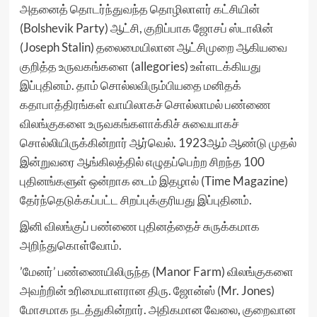
அதனைத் தொடர்ந்துவந்த தொழிலாளர் கட்சியின்
(Bolshevik Party) ஆட்சி, குறிப்பாக ஜோசப் ஸ்டாலின்
(Joseph Stalin) தலைமையிலான ஆட்சிமுறை ஆகியவை
குறித்த உருவகங்களை (allegories) உள்ளடக்கியது
இப்புதினம். தாம் சொல்லவிரும்பியதை மனிதக்
கதாபாத்திரங்கள் வாயிலாகச் சொல்லாமல் பண்ணை
விலங்குகளை உருவகங்களாக்கிச் சுவையாகச்
சொல்லியிருக்கின்றார் ஆர்வெல். 1923ஆம் ஆண்டு முதல்
இன்றுவரை ஆங்கிலத்தில் எழுதப்பெற்ற சிறந்த 100
புதினங்களுள் ஒன்றாக டைம் இதழால் (Time Magazine)
தேர்ந்தெடுக்கப்பட்ட சிறப்புக்குரியது இப்புதினம்.
இனி விலங்குப் பண்ணை புதினத்தைச் சுருக்கமாக
அறிந்துகொள்வோம்.
’மேனர்’ பண்ணையிலிருந்த (Manor Farm) விலங்குகளை
அவற்றின் உரிமையாளரான திரு. ஜோன்ஸ் (Mr. Jones)
மோசமாக நடத்துகின்றார். அதிகமான வேலை, குறைவான