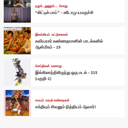
நறுக்..துணுக்...
பொது
“லிட்டில் பாய்” – சுடோமு யமகுச்சி
இலக்கியம்
கட்டுரைகள்
கவியரசர் கண்ணதாசனின் பாடல்களில்
ஆன்மீகம் – 19
செய்திகள்
வரலாறு
இங்கிலாந்திலிருந்து ஒரு மடல் – 315
(பகுதி-1)
சமயம்
மரபுக் கவிதைகள்
சக்தியும் சிவனும் நித்தியம் ஆவார்!