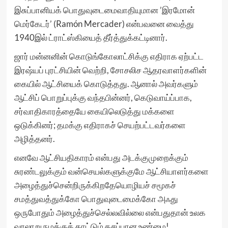
இசுப்பானியக் பொதுவுடைமைவாதியுமான ’இரமோன்
மெர்கேடர்’ (Ramón Mercader) என்பவனை வைத்து
1940இல் ட்ராட்ஸ்கியைத் தீர்த்துக்கட்டினார்.
ஜார் மன்னனின் கொடுங்கோலாட்சிக்கு எதிராக ஏற்பட்ட
இரஷ்யப் புரட்சியின் வெற்றி, சோசலிச ஆதரவாளர்களின்
கையில் ஆட்சியைக் கொடுத்தது. ஆனால் அவர்களும்
ஆட்சிப் பொறுப்புக்கு வந்தபின்னர், கெடுவாய்ப்பாக,
சர்வாதிகாரத்தையே கையிலெடுத்து மக்களை
ஒடுக்கினர்; தமக்கு எதிராகச் செயற்பட்டவர்களை
அழித்தனர்.
எனவே ஆட்சியதிகாரம் என்பது அடக்குமுறைக்கும்
சுரண்டலுக்கும் வன்செயல்களுக்குமே ஆட்சியாளர்களை
அழைத்துச்சென்றிருக்கிறதேயொழியச் சமூகச்
சமத்துவத்துக்கோ பொதுவுடைமைக்கோ அஃது
ஒருபோதும் அழைத்துச்செல்லவில்லை என்பதுதான் உலக
வரலாறு நமக்குக் காட்டும் கசப்பான உண்மை!