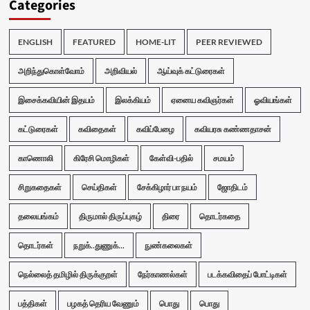
Categories
ENGLISH
FEATURED
HOME-LIT
PEER REVIEWED
அறிந்துகொள்வோம்
அறிவியல்
ஆய்வுக் கட்டுரைகள்
இசைக்கவியின் இதயம்
இலக்கியம்
ஏனைய கவிஞர்கள்
ஓவியங்கள்
கட்டுரைகள்
கவிதைகள்
கவிப்பேழை
கவியரசு கண்ணதாசன்
காணொலி
கிரேசி மொழிகள்
கேள்வி-பதில்
சமயம்
சிறுகதைகள்
செய்திகள்
சேக்கிழார் பா நயம்
ஜோதிடம்
தலையங்கம்
திருமால் திருப்புகழ்
திரை
தொடர்கதை
தொடர்கள்
நறுக்..துணுக்...
நுண்கலைகள்
நெல்லைத் தமிழில் திருக்குறள்
நேர்காணல்கள்
படக்கவிதைப் போட்டிகள்
பத்திகள்
பழகத் தெரிய வேணும்
பொது
பொது