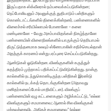
இருப்பதாக ஸ்க்வீலரால் நம்பவைக்கப்படுகின்றன;
நெப்போலியனும் அவனுக்குத் துதிபாடும் பன்றிகளும்
கொண்டாட்டங்களில் திளைக்கின்றனர். பண்ணைகளில்
விளைச்சல் சரியில்லாமல் போனாலோ – களை
மண்டினாலோ – வேறு அசம்பாவிதங்கள் நிகழ்ந்தாலோ
பண்ணையின் விளைநிலங்களில் யாருக்கும் தெரியாமல்
திருட்டுத்தனமாக உலவும் ஸ்னோபாலின் சதிச்செயல்தான்
அதற்குக் காரணம் என்று பரப்புரை செய்யப்படுகின்றது.
ஆண்டுகள் ஓடுகின்றன. விலங்குகளின் கருத்துச்
சுதந்திரம் முற்றாகப் பறிக்கப்பட்டுவிடுகின்றது. நான்கு
கால்களில் நடந்துகொண்டிருந்த பன்றிகள் இரண்டு
கால்களில் நடக்கத் தொடங்குகின்றன (அதாவது
மனிதர்களைப்போல் மாறிவிட்டன). விலங்குப்
பண்ணையின் ஏழு கட்டளைகளும் அழிக்கப்பட்டு, “எல்லா
விலங்குகளும் சமமானவை; ஆனால் சில விலங்குகள்
மற்றவற்றைவிட அதிகச் சமமானவை” (எல்லா