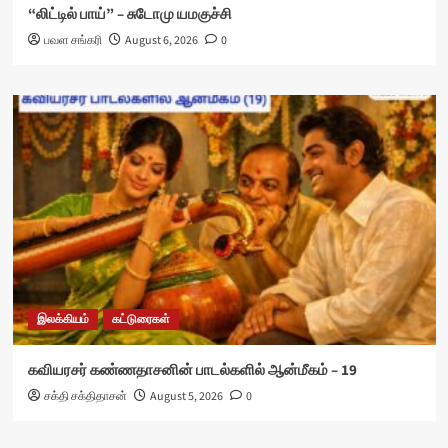
“லிட்டில் பாய்” – சுடோமு யமகுச்சி
பவள சங்கரி
August 6, 2026
0
இலக்கியம்
கட்டுரைகள்
கவியரசர் கண்ணதாசனின் பாடல்களில் ஆன்மீகம் – 19
சக்தி சக்திதாசன்
August 5, 2026
0