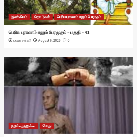
இலக்கியம்
தொடர்கள்
பெரிய புராணம் எனும் பேரமுதம்
பெரிய புராணம் எனும் பேரமுதம் – பகுதி – 41
பவள சங்கரி
August 6, 2026
0
நறுக்..துணுக்...
பொது