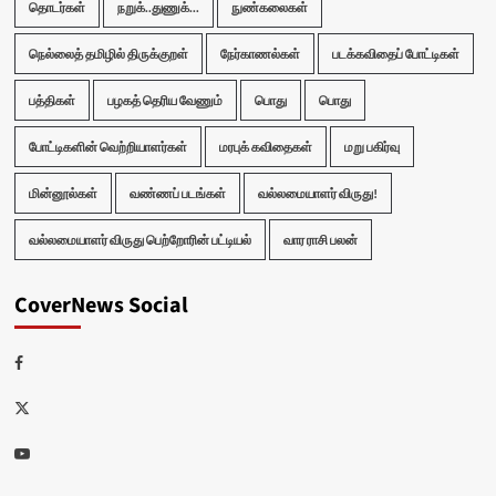
தொடர்கள்
நறுக்..துணுக்...
நுண்கலைகள்
நெல்லைத் தமிழில் திருக்குறள்
நேர்காணல்கள்
படக்கவிதைப் போட்டிகள்
பத்திகள்
பழகத் தெரிய வேணும்
பொது
பொது
போட்டிகளின் வெற்றியாளர்கள்
மரபுக் கவிதைகள்
மறு பகிர்வு
மின்னூல்கள்
வண்ணப் படங்கள்
வல்லமையாளர் விருது!
வல்லமையாளர் விருது பெற்றோரின் பட்டியல்
வார ராசி பலன்
CoverNews Social
Facebook
Twitter
Youtube