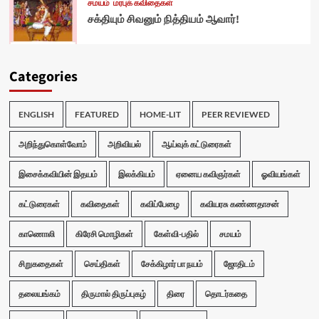
சமயம்
மரபுக் கவிதைகள்
சக்தியும் சிவனும் நித்தியம் ஆவார்!
Categories
ENGLISH
FEATURED
HOME-LIT
PEER REVIEWED
அறிந்துகொள்வோம்
அறிவியல்
ஆய்வுக் கட்டுரைகள்
இசைக்கவியின் இதயம்
இலக்கியம்
ஏனைய கவிஞர்கள்
ஓவியங்கள்
கட்டுரைகள்
கவிதைகள்
கவிப்பேழை
கவியரசு கண்ணதாசன்
காணொலி
கிரேசி மொழிகள்
கேள்வி-பதில்
சமயம்
சிறுகதைகள்
செய்திகள்
சேக்கிழார் பா நயம்
ஜோதிடம்
தலையங்கம்
திருமால் திருப்புகழ்
திரை
தொடர்கதை