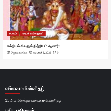
சமயம்
மரபுக் கவிதைகள்
சக்தியும் சிவனும் நித்தியம் ஆவார்!
ஜெயராமசர்மா
August 5, 2026
0
வல்லமை மின்னிதழ்
15 ஆம் ஆண்டில் வல்லமை மின்னிதழ்
புதிய பதிவுகள்