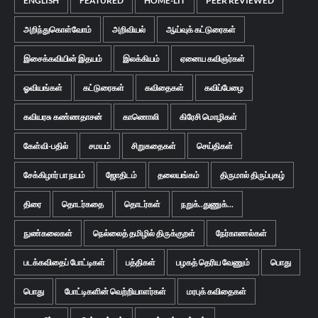
ENGLISH
FEATURED
HOME-LIT
PEER REVIEWED
அறிந்துகொள்வோம்
அறிவியல்
ஆய்வுக் கட்டுரைகள்
இசைக்கவியின் இதயம்
இலக்கியம்
ஏனைய கவிஞர்கள்
ஓவியங்கள்
கட்டுரைகள்
கவிதைகள்
கவிப்பேழை
கவியரசு கண்ணதாசன்
காணொலி
கிரேசி மொழிகள்
கேள்வி-பதில்
சமயம்
சிறுகதைகள்
செய்திகள்
சேக்கிழார் பா நயம்
ஜோதிடம்
தலையங்கம்
திருமால் திருப்புகழ்
திரை
தொடர்கதை
தொடர்கள்
நறுக்..துணுக்...
நுண்கலைகள்
நெல்லைத் தமிழில் திருக்குறள்
நேர்காணல்கள்
படக்கவிதைப் போட்டிகள்
பத்திகள்
பழகத் தெரிய வேணும்
பொது
பொது
போட்டிகளின் வெற்றியாளர்கள்
மரபுக் கவிதைகள்