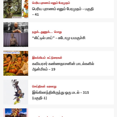
பெரிய புராணம் எனும் பேரமுதம்
பெரிய புராணம் எனும் பேரமுதம் – பகுதி
– 41
நறுக்..துணுக்...
பொது
“லிட்டில் பாய்” – சுடோமு யமகுச்சி
இலக்கியம்
கட்டுரைகள்
கவியரசர் கண்ணதாசனின் பாடல்களில்
ஆன்மீகம் – 19
செய்திகள்
வரலாறு
இங்கிலாந்திலிருந்து ஒரு மடல் – 315
(பகுதி-1)