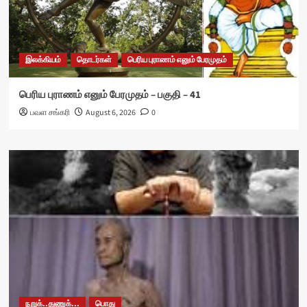
இலக்கியம்
தொடர்கள்
பெரிய புராணம் எனும் பேரமுதம்
பெரிய புராணம் எனும் பேரமுதம் – பகுதி – 41
பவள சங்கரி
August 6, 2026
0
நறுக்..துணுக்...
பொது