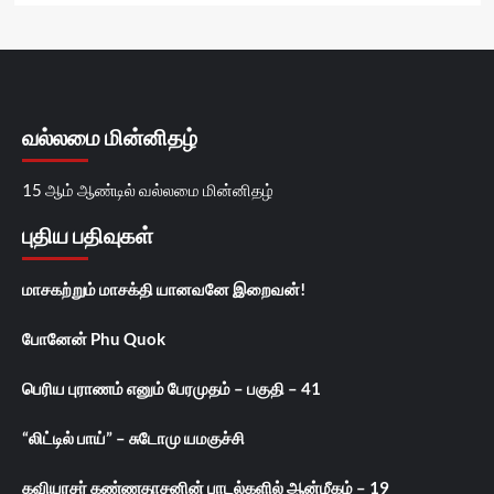
வல்லமை மின்னிதழ்
15 ஆம் ஆண்டில் வல்லமை மின்னிதழ்
புதிய பதிவுகள்
மாசகற்றும் மாசக்தி யானவனே இறைவன்!
போனேன் Phu Quok
பெரிய புராணம் எனும் பேரமுதம் – பகுதி – 41
“லிட்டில் பாய்” – சுடோமு யமகுச்சி
கவியரசர் கண்ணதாசனின் பாடல்களில் ஆன்மீகம் – 19