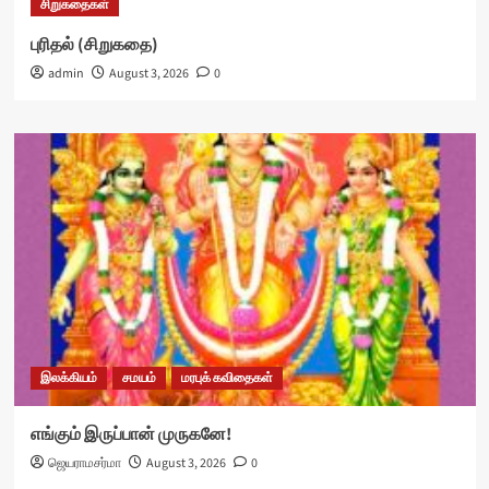
சிறுகதைகள்
புரிதல் (சிறுகதை)
admin
August 3, 2026
0
இலக்கியம்
சமயம்
மரபுக் கவிதைகள்
எங்கும் இருப்பான் முருகனே!
ஜெயராமசர்மா
August 3, 2026
0