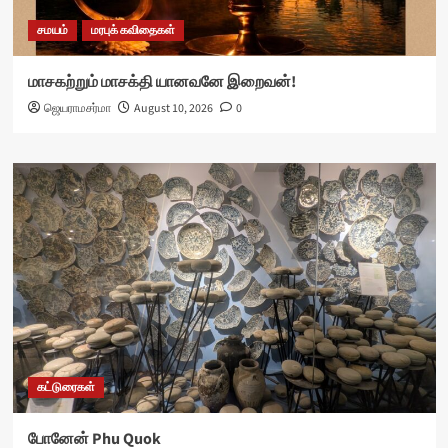
சமயம்
மரபுக் கவிதைகள்
மாசகற்றும் மாசக்தி யானவனே இறைவன்!
ஜெயராமசர்மா
August 10, 2026
0
கட்டுரைகள்
போனேன் Phu Quok