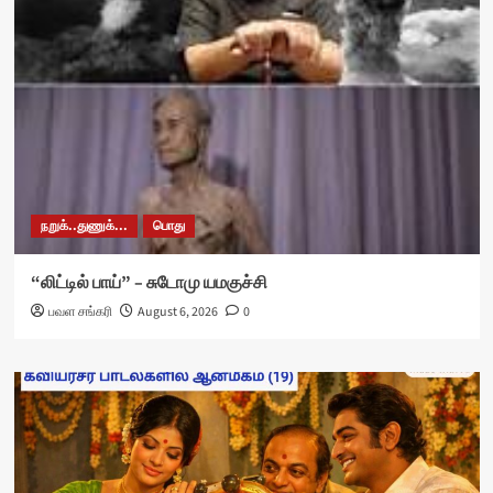
நறுக்..துணுக்...
பொது
“லிட்டில் பாய்” – சுடோமு யமகுச்சி
பவள சங்கரி
August 6, 2026
0