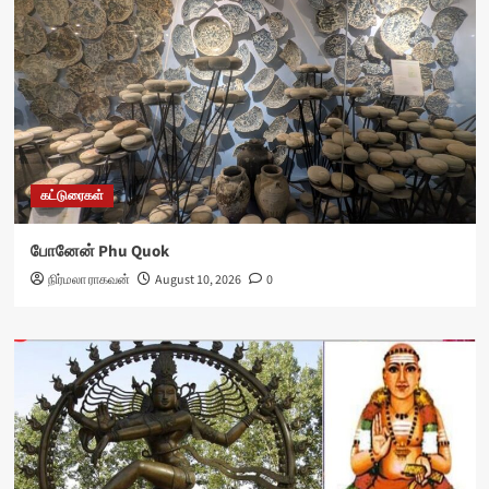
கட்டுரைகள்
போனேன் Phu Quok
நிர்மலா ராகவன்
August 10, 2026
0