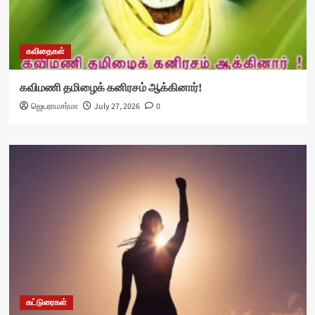
கவிதைகள்
கவிமணி தமிழைக் கனிரசம் ஆக்கினார்!
ஜெயராமசர்மா
July 27, 2026
0
கட்டுரைகள்