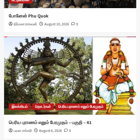
கட்டுரைகள்
போனேன் Phu Quok
நறுக்..துணுக்...
பொது
நிர்மலா ராகவன்
August 10, 2026
0
“லிட்டில் பாய்” – சுடோமு யமகுச்சி
4
இலக்கியம்
கட்டுரைகள்
கவியரசர் கண்ணதாசனின் பாடல்களில் ஆன்மீகம் –
19
5
இலக்கியம்
தொடர்கள்
பெரிய புராணம் எனும் பேரமுதம்
பெரிய புராணம் எனும் பேரமுதம் – பகுதி – 41
பவள சங்கரி
August 6, 2026
0