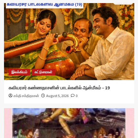
இலக்கியம்
கட்டுரைகள்
கவியரசர் கண்ணதாசனின் பாடல்களில் ஆன்மீகம் – 19
சக்தி சக்திதாசன்
August 5, 2026
0