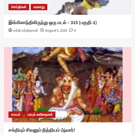
செய்திகள்
வரலாறு
இங்கிலாந்திலிருந்து ஒரு மடல் – 315 (பகுதி-1)
சக்தி சக்திதாசன்
August 5, 2026
0
சமயம்
மரபுக் கவிதைகள்
சக்தியும் சிவனும் நித்தியம் ஆவார்!