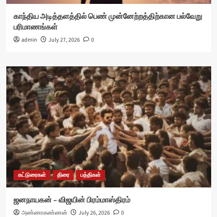
காந்திய அடித்தளத்தில் பெண் முன்னேற்றத்திற்கான பல்வேறு
பரிமாணங்கள்
admin
July 27, 2026
0
கட்டுரைகள்
திரை
பத்திகள்
ஜனநாயகன் – விஜயின் பிரம்மாஸ்திரம்
அண்ணாகண்ணன்
July 26, 2026
0