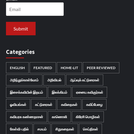
Categories
ENGLISH
FEATURED
HOME-LIT
PEER REVIEWED
அறிந்துகொள்வோம்
அறிவியல்
ஆய்வுக் கட்டுரைகள்
இசைக்கவியின் இதயம்
இலக்கியம்
ஏனைய கவிஞர்கள்
ஓவியங்கள்
கட்டுரைகள்
கவிதைகள்
கவிப்பேழை
கவியரசு கண்ணதாசன்
காணொலி
கிரேசி மொழிகள்
கேள்வி-பதில்
சமயம்
சிறுகதைகள்
செய்திகள்