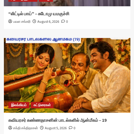
“லிட்டில் பாய்” – சுடோமு யமகுச்சி
பவள சங்கரி
August 6, 2026
0
இலக்கியம்
கட்டுரைகள்
கவியரசர் கண்ணதாசனின் பாடல்களில் ஆன்மீகம் – 19
சக்தி சக்திதாசன்
August 5, 2026
0