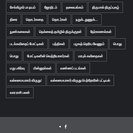
சேக்கிழார் பா நயம்
ஜோதிடம்
தலையங்கம்
திருமால் திருப்புகழ்
திரை
தொடர்கதை
தொடர்கள்
நறுக்..துணுக்...
நுண்கலைகள்
நெல்லைத் தமிழில் திருக்குறள்
நேர்காணல்கள்
படக்கவிதைப் போட்டிகள்
பத்திகள்
பழகத் தெரிய வேணும்
பொது
பொது
போட்டிகளின் வெற்றியாளர்கள்
மரபுக் கவிதைகள்
மறு பகிர்வு
மின்னூல்கள்
வண்ணப் படங்கள்
வல்லமையாளர் விருது!
வல்லமையாளர் விருது பெற்றோரின் பட்டியல்
வார ராசி பலன்
Facebook