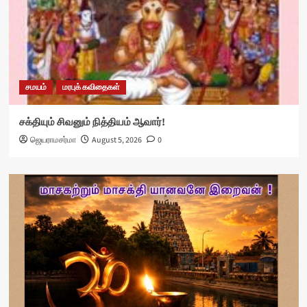
சமயம்
மரபுக் கவிதைகள்
சக்தியும் சிவனும் நித்தியம் ஆவார்!
ஜெயராமசர்மா
August 5, 2026
0