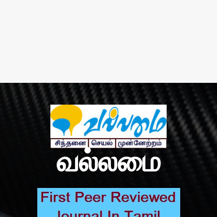
வல்லமை