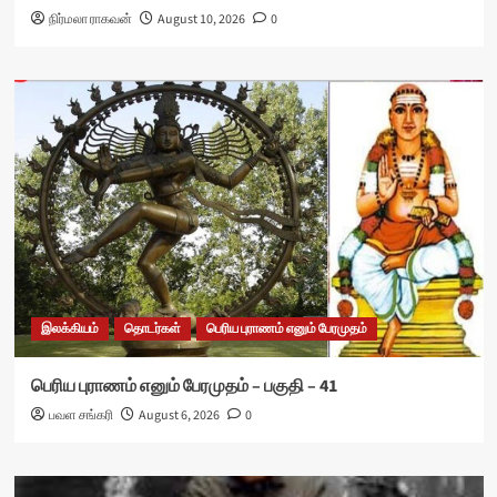
நிர்மலா ராகவன்
August 10, 2026
0
இலக்கியம்
தொடர்கள்
பெரிய புராணம் எனும் பேரமுதம்
பெரிய புராணம் எனும் பேரமுதம் – பகுதி – 41
பவள சங்கரி
August 6, 2026
0