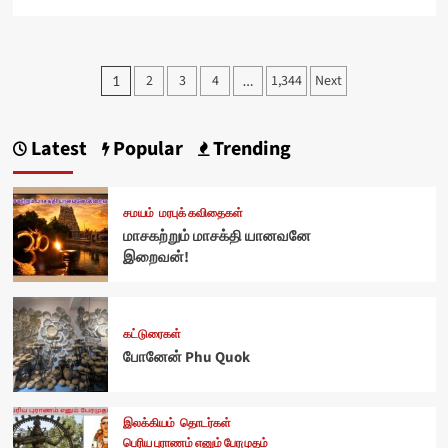
Posts
2
3
4
1,344
Next
1
…
pagination
Latest
Popular
Trending
சமயம்
மரபுக் கவிதைகள்
மாசகற்றும் மாசக்தி யானவனே
இறைவன்!
கட்டுரைகள்
போனேன் Phu Quok
இலக்கியம்
தொடர்கள்
பெரிய புராணம் எனும் பேரமுதம்