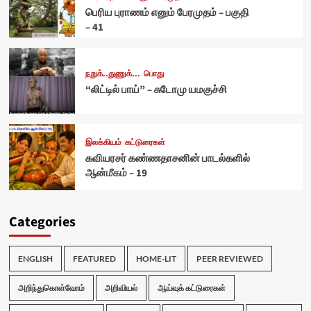
பெரிய புராணம் எனும் பேரமுதம் – பகுதி
– 41
நறுக்..துணுக்...
பொது
“லிட்டில் பாய்” – சுடோமு யமகுச்சி
இலக்கியம்
கட்டுரைகள்
கவியரசர் கண்ணதாசனின் பாடல்களில்
ஆன்மீகம் – 19
Categories
ENGLISH
FEATURED
HOME-LIT
PEER REVIEWED
அறிந்துகொள்வோம்
அறிவியல்
ஆய்வுக் கட்டுரைகள்