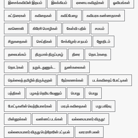
இசைக்கவியின் இதயம்
இலக்கியம்
ஏனைய கவிஞர்கள்
ஓவியங்கள்
கட்டுரைகள்
கவிதைகள்
கவிப்பேழை
கவியரசு கண்ணதாசன்
காணொலி
கிரேசி மொழிகள்
கேள்வி-பதில்
சமயம்
சிறுகதைகள்
செய்திகள்
சேக்கிழார் பா நயம்
ஜோதிடம்
தலையங்கம்
திருமால் திருப்புகழ்
திரை
தொடர்கதை
தொடர்கள்
நறுக்..துணுக்...
நுண்கலைகள்
நெல்லைத் தமிழில் திருக்குறள்
நேர்காணல்கள்
படக்கவிதைப் போட்டிகள்
பத்திகள்
பழகத் தெரிய வேணும்
பொது
பொது
போட்டிகளின் வெற்றியாளர்கள்
மரபுக் கவிதைகள்
மறு பகிர்வு
மின்னூல்கள்
வண்ணப் படங்கள்
வல்லமையாளர் விருது!
வல்லமையாளர் விருது பெற்றோரின் பட்டியல்
வார ராசி பலன்