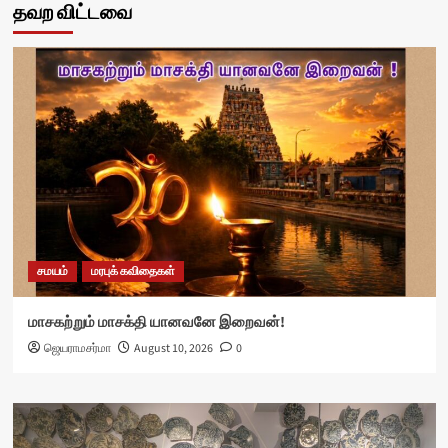
தவற விட்டவை
சமயம்
மரபுக் கவிதைகள்
மாசகற்றும் மாசக்தி யானவனே இறைவன்!
ஜெயராமசர்மா
August 10, 2026
0