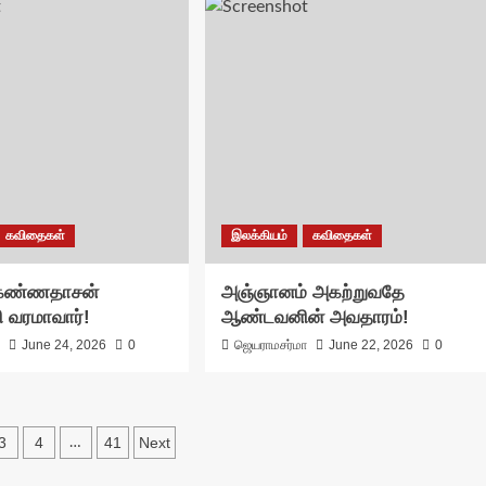
கவிதைகள்
இலக்கியம்
கவிதைகள்
 கண்ணதாசன்
அஞ்ஞானம் அகற்றுவதே
வரமாவார்!
ஆண்டவனின் அவதாரம்!
ா
June 24, 2026
0
ஜெயராமசர்மா
June 22, 2026
0
3
4
41
Next
…
ation