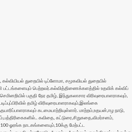
 கல்வியியல் துறையில் டிப்ளோமா, சமூகவியல் துறையில்
ி பட்டங்களையும் பெற்றவர்.கல்வித்திணைக்களத்தில் உதவிக் கல்விப்
செமினறியில் பகுதி நேர‌ தமிழ், இந்துகலாசார விரிவுரையாளராகவும்,
ப்புப்பிரிவில் தமிழ் விரிவுரையாளராகவும்,இலங்கை
்தயாரிப்பாளராகவும் கடமையாற்றியுள்ளார். மாற்றம்,உதயன்,ஈழ நாடு,
்,பத்திரிகைகளில்.. கவிதை, கட்டுரை,சிறுகதை,விமர்சனம்,
,100 ஓரங்க நாடகங்களையும்,10க்கு மேற்பட்ட