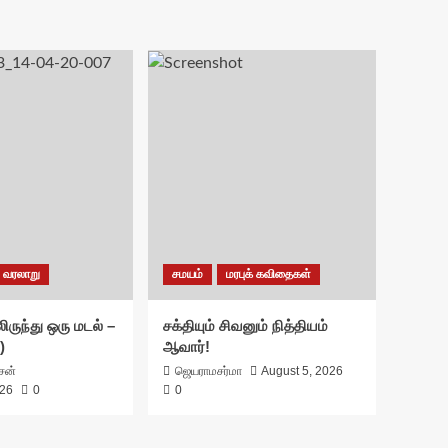
வரலாறு
சமயம்
மரபுக் கவிதைகள்
ிருந்து ஒரு மடல் –
சக்தியும் சிவனும் நித்தியம்
)
ஆவார்!
ாசன்
ஜெயராமசர்மா
August 5, 2026
026
0
0