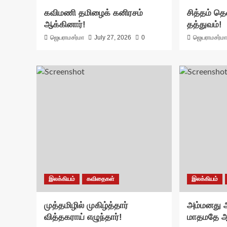
கவிமணி தமிழைக் கனிரசம்
சித்தம் தெ
ஆக்கினார்!
தத்துவம்!
ஜெயராமசர்மா
July 27, 2026
0
ஜெயராமசர்ம
இலக்கியம்
கவிதைகள்
இலக்கியம்
முத்தமிழில் முகிழ்த்தார்
அம்மனது அ
வித்தகராய் எழுந்தார்!
மாதமதே ஆ