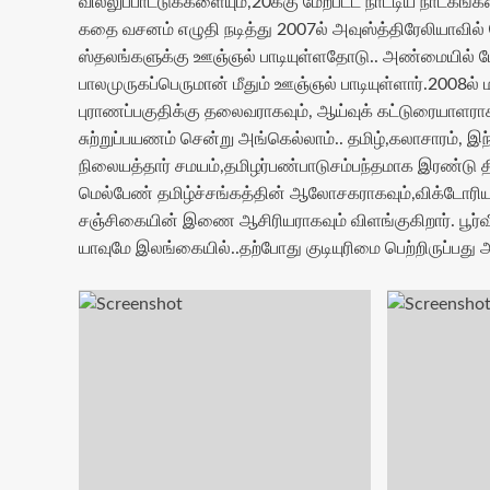
வில்லுப்பாட்டுக்களையும்,20க்கு மேற்பட்ட நாட்டிய நாடகங்க
கதை வசனம் எழுதி நடித்து 2007ல் அவுஸ்த்திரேலியாவில் ம
ஸ்தலங்க‌ளுக்கு ஊஞ்ஞல் பாடியுள்ளதோடு.. அண்மையில் மேற
பாலமுருகப்பெருமான் மீதும் ஊஞ்ஞல் பாடியுள்ளார்.2008ல
புராணப்பகுதிக்கு தலைவராகவும், ஆய்வுக் கட்டுரையாள‌ரா
சுற்றுப்பயணம் சென்று அங்கெல்லாம்.. தமிழ்,கலாசாரம், இந
நிலையத்தார் சமயம்,தமிழர்பண்பாடுசம்பந்தமாக இரண்டு தி
மெல்பேண் தமிழ்ச்சங்கத்தின் ஆலோசகராகவும்,விக்டோரிய
சஞ்சிகையின் இணை ஆசிரியராகவும் விளங்குகிறார். பூர்வீகம
யாவுமே இலங்கையில்..தற்போது குடியுரிமை பெற்றிருப்பது அ