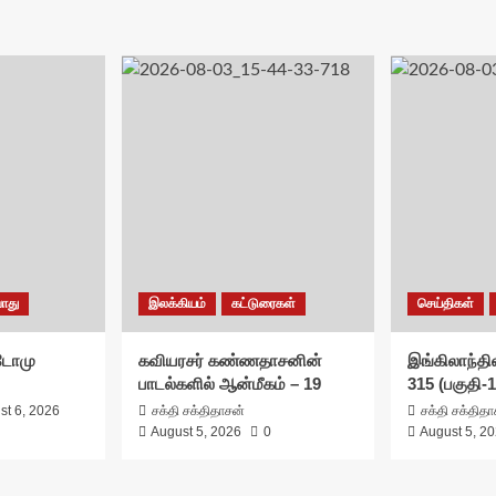
ொது
இலக்கியம்
கட்டுரைகள்
செய்திகள்
சுடோமு
கவியரசர் கண்ணதாசனின்
இங்கிலாந்தில
பாடல்களில் ஆன்மீகம் – 19
315 (பகுதி-1
st 6, 2026
சக்தி சக்திதாசன்
சக்தி சக்தித
August 5, 2026
0
August 5, 2