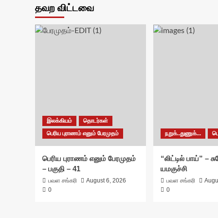
தவற விட்டவை
இலக்கியம்
தொடர்கள்
பெரிய புராணம் எனும் பேரமுதம்
நறுக்..துணுக்...
ப
பெரிய புராணம் எனும் பேரமுதம்
“லிட்டில் பாய்” – 
– பகுதி – 41
யமகுச்சி
பவள சங்கரி
August 6, 2026
பவள சங்கரி
Augu
0
0