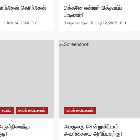
ளிந்தேன் தெரிந்தேன்
பித்தனே என்றார் பித்தாய்ப்
பாடினார்!
ா
July 24, 2026
0
ஜெயராமசர்மா
July 22, 2026
0
சமயம்
மரபுக் கவிதைகள்
மரபுக் கவிதைகள்
ருள்நிறைந்த
அமருலகு சென்றுவிட்டார்
டி!
அவரிசையை அளிப்பதற்கு!