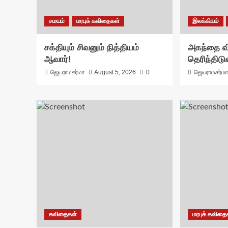
சமயம்
மரபுக் கவிதைகள்
இலக்கியம்
சக்தியும் சிவனும் நித்தியம்
அகந்தை வி
ஆவார்!
தெரிந்திட
ஜெயராமசர்மா
August 5, 2026
0
ஜெயராமசர்ம
கவிதைகள்
மரபுக் கவிதை