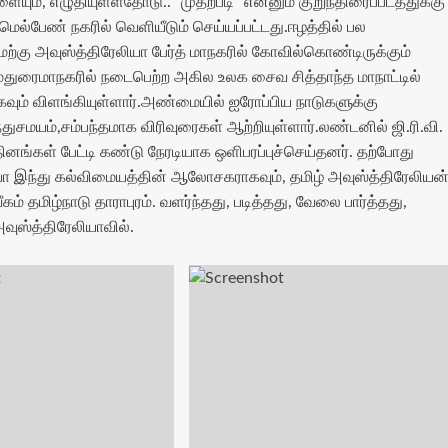
ளையும், எழுதியுள்ளதோடு.. "முதற்படி" என்னும் குறுந்திரைப்படத்துக்கு
ெல்பேண் நகரில் வெளியீடும் செய்யப்பட்டது.ஈழத்தில் பல
்கு அவுஸ்த்திரேலியா பேர்த் மாநகரில் கோவில்கொண்டிருக்கும்
் மதுரைமாநகரில் நடைபெற்ற அகில உலக சைவ‌ சித்தாந்த மாநாட்டில்
கவும் விளங்கியுள்ளார்.அண்மையில் ஐரோப்பிய நாடுகளுக்கு
்துசமயம்,சம்பந்தமாக விரிவுரைகள் ஆற்றியுள்ளார்.லண்டனில் ஜி.ரி.வி.
னங்கள் பேட்டி கண்டு நேரடியாக ஒளிபரப்புச்செய்தனர். தற்போது
ா இந்து கல்விமையத்தின் ஆலோசகராகவும், தமிழ் அவுஸ்த்திரேலியன
் தமிழ்நாடு தாராபுரம். வளர்ந்தது, படித்தது, வேலை பார்த்தது,
வுஸ்த்திரேலியாவில்.