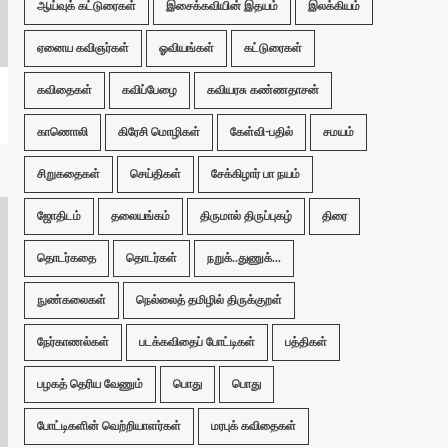
ஆய்வுக் கட்டுரைகள்
இசைக்கவியின் இதயம்
இலக்கியம்
ஏனைய கவிஞர்கள்
ஓவியங்கள்
கட்டுரைகள்
கவிதைகள்
கவிப்பேழை
கவியரசு கண்ணதாசன்
காணொலி
கிரேசி மொழிகள்
கேள்வி-பதில்
சமயம்
சிறுகதைகள்
செய்திகள்
சேக்கிழார் பா நயம்
ஜோதிடம்
தலையங்கம்
திருமால் திருப்புகழ்
திரை
தொடர்கதை
தொடர்கள்
நறுக்..துணுக்...
நுண்கலைகள்
நெல்லைத் தமிழில் திருக்குறள்
நேர்காணல்கள்
படக்கவிதைப் போட்டிகள்
பத்திகள்
பழகத் தெரிய வேணும்
பொது
பொது
போட்டிகளின் வெற்றியாளர்கள்
மரபுக் கவிதைகள்