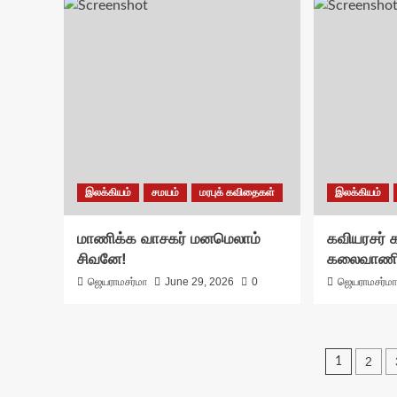
இலக்கியம்
சமயம்
மரபுக் கவிதைகள்
இலக்கியம்
மாணிக்க வாசகர் மனமெலாம்
கவியரசர்
சிவனே!
கலைவாணி 
ஜெயராமசர்மா
June 29, 2026
0
ஜெயராமசர்ம
Posts
2
1
pagin