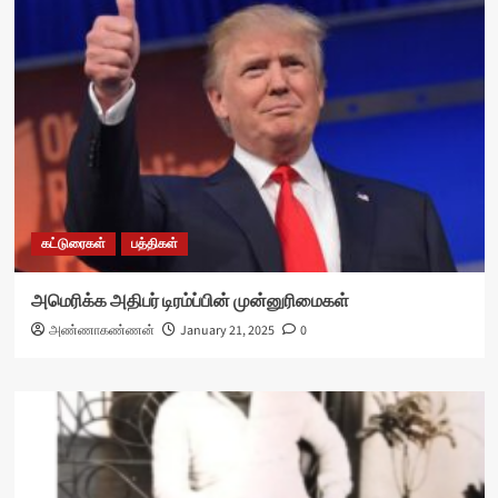
கட்டுரைகள்
பத்திகள்
அமெரிக்க அதிபர் டிரம்ப்பின் முன்னுரிமைகள்
அண்ணாகண்ணன்
January 21, 2025
0