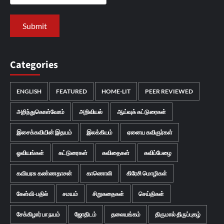
Categories
ENGLISH
FEATURED
HOME-LIT
PEER REVIEWED
அறிந்துகொள்வோம்
அறிவியல்
ஆய்வுக் கட்டுரைகள்
இசைக்கவியின் இதயம்
இலக்கியம்
ஏனைய கவிஞர்கள்
ஓவியங்கள்
கட்டுரைகள்
கவிதைகள்
கவிப்பேழை
கவியரசு கண்ணதாசன்
காணொலி
கிரேசி மொழிகள்
கேள்வி-பதில்
சமயம்
சிறுகதைகள்
செய்திகள்
சேக்கிழார் பா நயம்
ஜோதிடம்
தலையங்கம்
திருமால் திருப்புகழ்