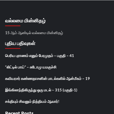
வல்லமை மின்னிதழ்
15 ஆம் ஆண்டில் வல்லமை மின்னிதழ்
புதிய பதிவுகள்
பெரிய புராணம் எனும் பேரமுதம் – பகுதி – 41
“லிட்டில் பாய்” – சுடோமு யமகுச்சி
கவியரசர் கண்ணதாசனின் பாடல்களில் ஆன்மீகம் – 19
இங்கிலாந்திலிருந்து ஒரு மடல் – 315 (பகுதி-1)
சக்தியும் சிவனும் நித்தியம் ஆவார்!
Recent Posts