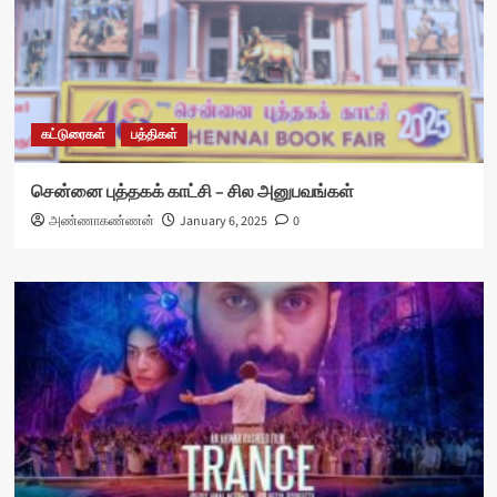
கட்டுரைகள்
பத்திகள்
சென்னை புத்தகக் காட்சி – சில அனுபவங்கள்
அண்ணாகண்ணன்
January 6, 2025
0