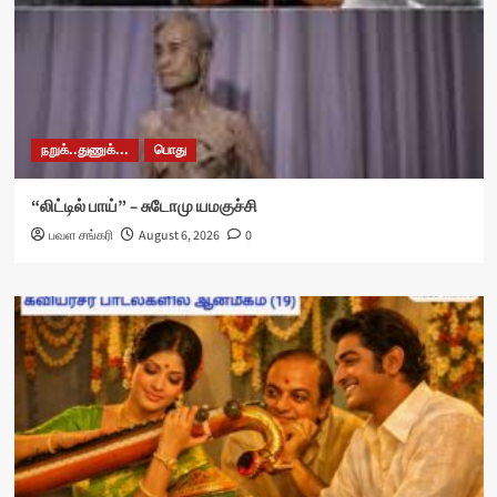
நறுக்..துணுக்...
பொது
“லிட்டில் பாய்” – சுடோமு யமகுச்சி
பவள சங்கரி
August 6, 2026
0