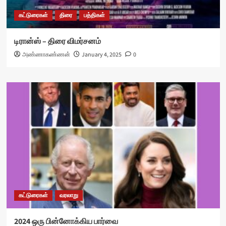
கட்டுரைகள்
திரை
பத்திகள்
டிரான்ஸ் – திரை விமர்சனம்
அண்ணாகண்ணன்
January 4, 2025
0
கட்டுரைகள்
வரலாறு
2024 ஒரு பின்னோக்கிய பார்வை