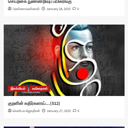
செயற்கை நுண்ணறிவுப் பயிலரங்கு
அண்ணாகண்ணன்
January 28, 2025
0
இலக்கியம்
கவிதைகள்
குறளின் கதிர்களாய்…(512)
செண்பக ஜெகதீசன்
January 27, 2025
0