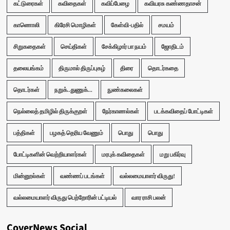
கட்டுரைகள்
கவிதைகள்
கவிப்பேழை
கவியரசு கண்ணதாசன்
காணொலி
கிரேசி மொழிகள்
கேள்வி-பதில்
சமயம்
சிறுகதைகள்
செய்திகள்
சேக்கிழார் பா நயம்
ஜோதிடம்
தலையங்கம்
திருமால் திருப்புகழ்
திரை
தொடர்கதை
தொடர்கள்
நறுக்..துணுக்...
நுண்கலைகள்
நெல்லைத் தமிழில் திருக்குறள்
நேர்காணல்கள்
படக்கவிதைப் போட்டிகள்
பத்திகள்
பழகத் தெரிய வேணும்
பொது
பொது
போட்டிகளின் வெற்றியாளர்கள்
மரபுக் கவிதைகள்
மறு பகிர்வு
மின்னூல்கள்
வண்ணப் படங்கள்
வல்லமையாளர் விருது!
வல்லமையாளர் விருது பெற்றோரின் பட்டியல்
வார ராசி பலன்
CoverNews Social