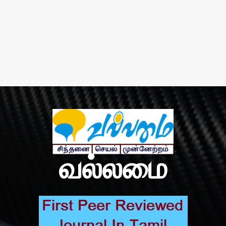
வல்லமை