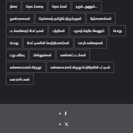
திரை
தொடர்கதை
தொடர்கள்
நறுக்..துணுக்...
நுண்கலைகள்
நெல்லைத் தமிழில் திருக்குறள்
நேர்காணல்கள்
படக்கவிதைப் போட்டிகள்
பத்திகள்
பழகத் தெரிய வேணும்
பொது
பொது
போட்டிகளின் வெற்றியாளர்கள்
மரபுக் கவிதைகள்
மறு பகிர்வு
மின்னூல்கள்
வண்ணப் படங்கள்
வல்லமையாளர் விருது!
வல்லமையாளர் விருது பெற்றோரின் பட்டியல்
வார ராசி பலன்
Facebook
Twitter