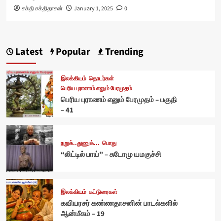
சக்தி சக்திதாசன்
January 1, 2025
0
Latest
Popular
Trending
இலக்கியம்
தொடர்கள்
பெரிய புராணம் எனும் பேரமுதம்
பெரிய புராணம் எனும் பேரமுதம் – பகுதி
– 41
நறுக்..துணுக்...
பொது
“லிட்டில் பாய்” – சுடோமு யமகுச்சி
இலக்கியம்
கட்டுரைகள்
கவியரசர் கண்ணதாசனின் பாடல்களில்
ஆன்மீகம் – 19