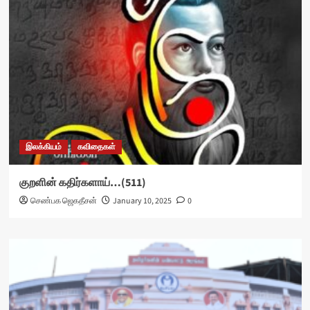
இலக்கியம்
கவிதைகள்
குறளின் கதிர்களாய்…(511)
செண்பக ஜெகதீசன்
January 10, 2025
0