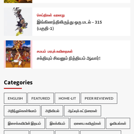
செய்திகள்
வரலாறு
இங்கிலாந்திலிருந்து ஒரு மடல் – 315
(பகுதி-1)
சமயம்
மரபுக் கவிதைகள்
சக்தியும் சிவனும் நித்தியம் ஆவார்!
Categories
ENGLISH
FEATURED
HOME-LIT
PEER REVIEWED
அறிந்துகொள்வோம்
அறிவியல்
ஆய்வுக் கட்டுரைகள்
இசைக்கவியின் இதயம்
இலக்கியம்
ஏனைய கவிஞர்கள்
ஓவியங்கள்