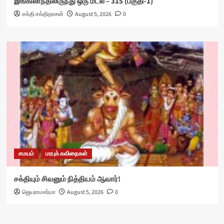
இங்கிலாந்திலிருந்து ஒரு மடல் – 315 (பகுதி-1)
சக்தி சக்திதாசன்
August 5, 2026
0
சமயம்
மரபுக் கவிதைகள்
சக்தியும் சிவனும் நித்தியம் ஆவார்!
ஜெயராமசர்மா
August 5, 2026
0