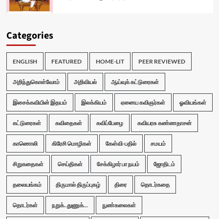
Categories
ENGLISH
FEATURED
HOME-LIT
PEER REVIEWED
அறிந்துகொள்வோம்
அறிவியல்
ஆய்வுக் கட்டுரைகள்
இசைக்கவியின் இதயம்
இலக்கியம்
ஏனைய கவிஞர்கள்
ஓவியங்கள்
கட்டுரைகள்
கவிதைகள்
கவிப்பேழை
கவியரசு கண்ணதாசன்
காணொலி
கிரேசி மொழிகள்
கேள்வி-பதில்
சமயம்
சிறுகதைகள்
செய்திகள்
சேக்கிழார் பா நயம்
ஜோதிடம்
தலையங்கம்
திருமால் திருப்புகழ்
திரை
தொடர்கதை
தொடர்கள்
நறுக்..துணுக்...
நுண்கலைகள்