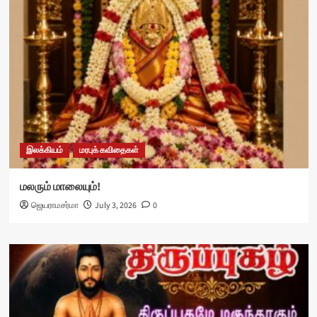
இலக்கியம்
மரபுக் கவிதைகள்
மலரும் மாலையும்!
ஜெயராமசர்மா
July 3, 2026
0