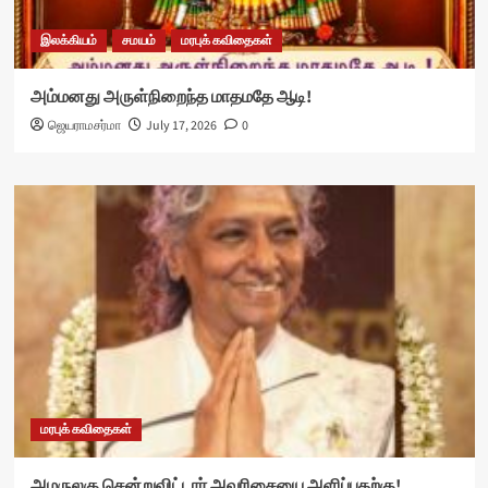
இலக்கியம்
சமயம்
மரபுக் கவிதைகள்
அம்மனது அருள்நிறைந்த மாதமதே ஆடி!
ஜெயராமசர்மா
July 17, 2026
0
மரபுக் கவிதைகள்
அமருலகு சென்றுவிட்டார் அவரிசையை அளிப்பதற்கு!