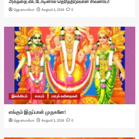
அகந்தை விட்டோடினால் தெரிந்திடுவான் சிவனாய்!
ஜெயராமசர்மா
August 3, 2026
0
இலக்கியம்
சமயம்
மரபுக் கவிதைகள்
எங்கும் இருப்பான் முருகனே!
ஜெயராமசர்மா
August 3, 2026
0