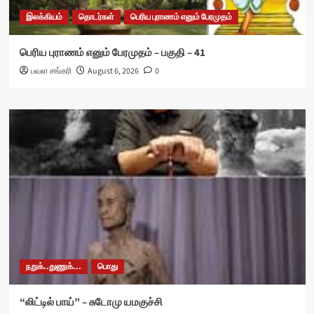
இலக்கியம்
தொடர்கள்
பெரிய புராணம் எனும் பேரமுதம்
பெரிய புராணம் எனும் பேரமுதம் – பகுதி – 41
பவள சங்கரி
August 6, 2026
0
நறுக்..துணுக்...
பொது
“லிட்டில் பாய்” – சுடோமு யமகுச்சி