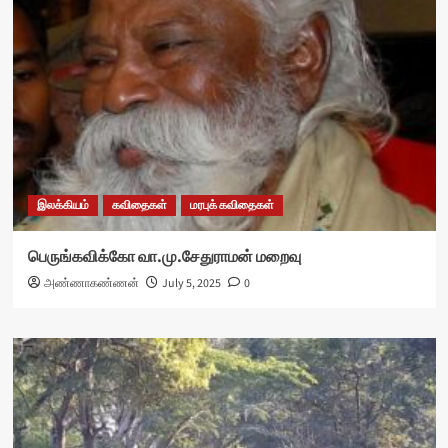
இலக்கியம்
கவிதைகள்
மரபுக் கவிதைகள்
பெருங்கவிக்கோ வா.மு.சேதுராமன் மறைவு
அண்ணாகண்ணன்
July 5, 2025
0