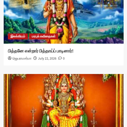
இலக்கியம்
மரபுக் கவிதைகள்
பித்தனே என்றார் பித்தாய்ப் பாடினார்!
ஜெயராமசர்மா
July 22, 2026
0