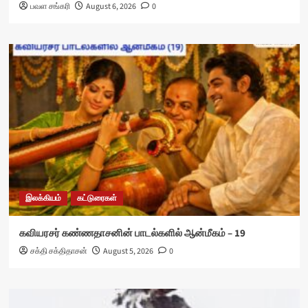
பவள சங்கரி
August 6, 2026
0
இலக்கியம்
கட்டுரைகள்
கவியரசர் கண்ணதாசனின் பாடல்களில் ஆன்மீகம் – 19
சக்தி சக்திதாசன்
August 5, 2026
0