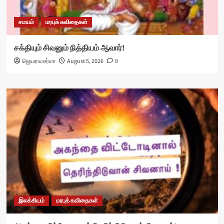
சமயம்
மரபுக் கவிதைகள்
சக்தியும் சிவனும் நித்தியம் ஆவார்!
ஜெயராமசர்மா
August 5, 2026
0
இலக்கியம்
மரபுக் கவிதைகள்