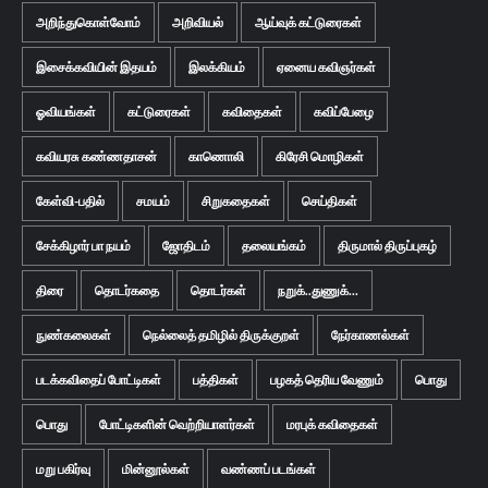
அறிந்துகொள்வோம்
அறிவியல்
ஆய்வுக் கட்டுரைகள்
இசைக்கவியின் இதயம்
இலக்கியம்
ஏனைய கவிஞர்கள்
ஓவியங்கள்
கட்டுரைகள்
கவிதைகள்
கவிப்பேழை
கவியரசு கண்ணதாசன்
காணொலி
கிரேசி மொழிகள்
கேள்வி-பதில்
சமயம்
சிறுகதைகள்
செய்திகள்
சேக்கிழார் பா நயம்
ஜோதிடம்
தலையங்கம்
திருமால் திருப்புகழ்
திரை
தொடர்கதை
தொடர்கள்
நறுக்..துணுக்...
நுண்கலைகள்
நெல்லைத் தமிழில் திருக்குறள்
நேர்காணல்கள்
படக்கவிதைப் போட்டிகள்
பத்திகள்
பழகத் தெரிய வேணும்
பொது
பொது
போட்டிகளின் வெற்றியாளர்கள்
மரபுக் கவிதைகள்
மறு பகிர்வு
மின்னூல்கள்
வண்ணப் படங்கள்