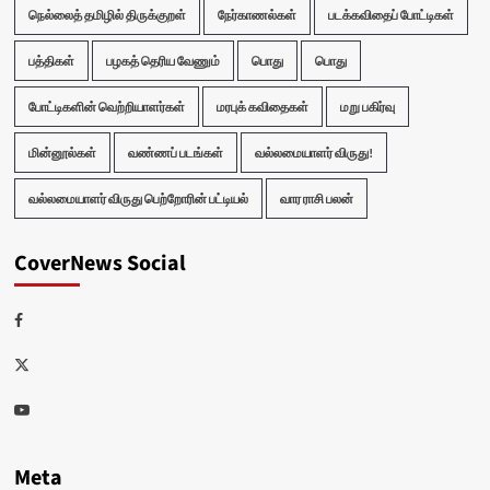
நெல்லைத் தமிழில் திருக்குறள்
நேர்காணல்கள்
படக்கவிதைப் போட்டிகள்
பத்திகள்
பழகத் தெரிய வேணும்
பொது
பொது
போட்டிகளின் வெற்றியாளர்கள்
மரபுக் கவிதைகள்
மறு பகிர்வு
மின்னூல்கள்
வண்ணப் படங்கள்
வல்லமையாளர் விருது!
வல்லமையாளர் விருது பெற்றோரின் பட்டியல்
வார ராசி பலன்
CoverNews Social
Facebook
Twitter
Youtube
Meta