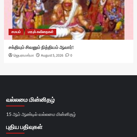
சமயம்
மரபுக் கவிதைகள்
சக்தியும் சிவனும் நித்தியம் ஆவார்!
ஜெயராமசர்மா
August 5, 2026
0
வல்லமை மின்னிதழ்
15 ஆம் ஆண்டில் வல்லமை மின்னிதழ்
புதிய பதிவுகள்