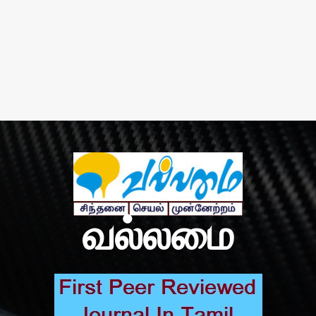
வல்லமை