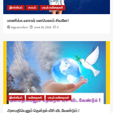
இலக்கியம்
சமயம்
மரபுக் கவிதைகள்
மாணிக்க வாசகர் மனமெலாம் சிவனே!
ஜெயராமசர்மா
June 29, 2026
0
இலக்கியம்
கவிதைகள்
மரபுக் கவிதைகள்
அமைதியெனும் தென்றல் வீசி விடவேண்டும் !