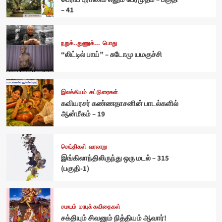
– 41
நறுக்..துணுக்...
பொது
“லிட்டில் பாய்” – சுடோமு யமகுச்சி
இலக்கியம்
கட்டுரைகள்
கவியரசர் கண்ணதாசனின் பாடல்களில்
ஆன்மீகம் – 19
செய்திகள்
வரலாறு
இங்கிலாந்திலிருந்து ஒரு மடல் – 315
(பகுதி-1)
சமயம்
மரபுக் கவிதைகள்
சக்தியும் சிவனும் நித்தியம் ஆவார்!