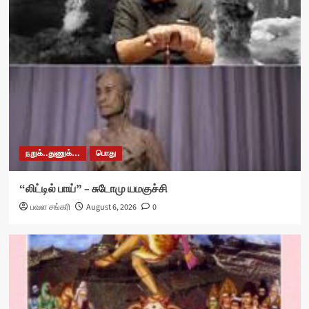
நறுக்..துணுக்...
பொது
“லிட்டில் பாய்” – சுடோமு யமகுச்சி
பவள சங்கரி
August 6, 2026
0