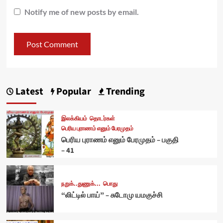
Notify me of new posts by email.
Latest
Popular
Trending
இலக்கியம்
தொடர்கள்
பெரிய புராணம் எனும் பேரமுதம்
பெரிய புராணம் எனும் பேரமுதம் – பகுதி
– 41
நறுக்..துணுக்...
பொது
“லிட்டில் பாய்” – சுடோமு யமகுச்சி