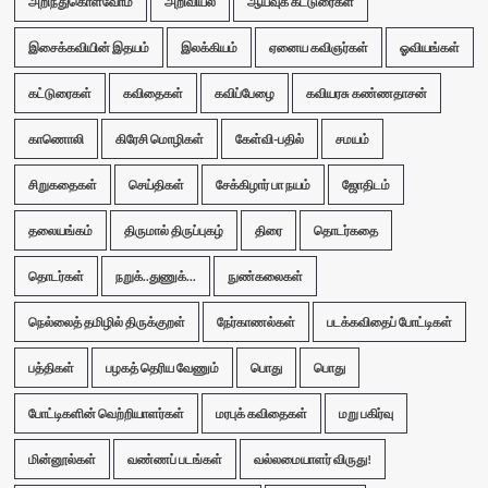
அறிந்துகொள்வோம்
அறிவியல்
ஆய்வுக் கட்டுரைகள்
இசைக்கவியின் இதயம்
இலக்கியம்
ஏனைய கவிஞர்கள்
ஓவியங்கள்
கட்டுரைகள்
கவிதைகள்
கவிப்பேழை
கவியரசு கண்ணதாசன்
காணொலி
கிரேசி மொழிகள்
கேள்வி-பதில்
சமயம்
சிறுகதைகள்
செய்திகள்
சேக்கிழார் பா நயம்
ஜோதிடம்
தலையங்கம்
திருமால் திருப்புகழ்
திரை
தொடர்கதை
தொடர்கள்
நறுக்..துணுக்...
நுண்கலைகள்
நெல்லைத் தமிழில் திருக்குறள்
நேர்காணல்கள்
படக்கவிதைப் போட்டிகள்
பத்திகள்
பழகத் தெரிய வேணும்
பொது
பொது
போட்டிகளின் வெற்றியாளர்கள்
மரபுக் கவிதைகள்
மறு பகிர்வு
மின்னூல்கள்
வண்ணப் படங்கள்
வல்லமையாளர் விருது!