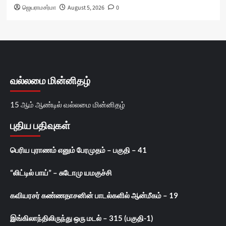
ஜெயராமசர்மா
August 5, 2026
0
வல்லமை மின்னிதழ்
15 ஆம் ஆண்டில் வல்லமை மின்னிதழ்
புதிய பதிவுகள்
பெரிய புராணம் எனும் பேரமுதம் – பகுதி – 41
“லிட்டில் பாய்” – சுடோமு யமகுச்சி
கவியரசர் கண்ணதாசனின் பாடல்களில் ஆன்மீகம் – 19
இங்கிலாந்திலிருந்து ஒரு மடல் – 315 (பகுதி-1)