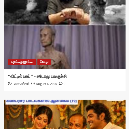
நறுக்..துணுக்...
பொது
“லிட்டில் பாய்” – சுடோமு யமகுச்சி
பவள சங்கரி
August 6, 2026
0