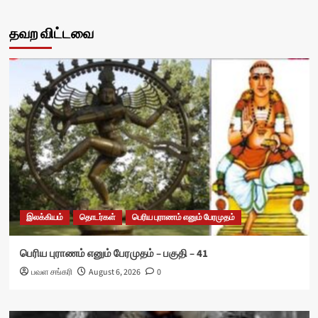
தவற விட்டவை
இலக்கியம்
தொடர்கள்
பெரிய புராணம் எனும் பேரமுதம்
பெரிய புராணம் எனும் பேரமுதம் – பகுதி – 41
பவள சங்கரி
August 6, 2026
0