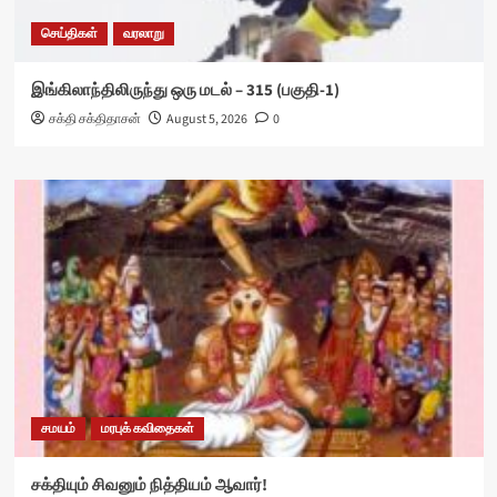
செய்திகள்
வரலாறு
இங்கிலாந்திலிருந்து ஒரு மடல் – 315 (பகுதி-1)
சக்தி சக்திதாசன்
August 5, 2026
0
சமயம்
மரபுக் கவிதைகள்
சக்தியும் சிவனும் நித்தியம் ஆவார்!