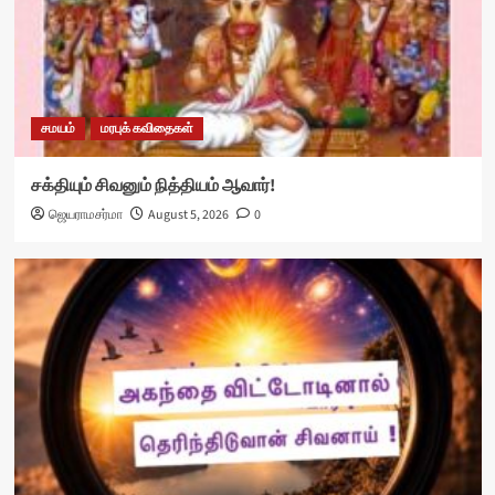
சமயம்
மரபுக் கவிதைகள்
சக்தியும் சிவனும் நித்தியம் ஆவார்!
ஜெயராமசர்மா
August 5, 2026
0