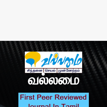
வல்லமை