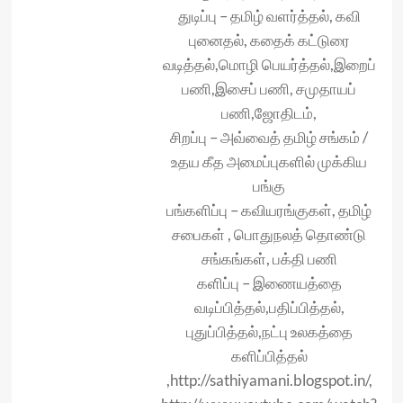
துடிப்பு – தமிழ் வளர்த்தல், கவி
புனைதல், கதைக் கட்டுரை
வடித்தல்,மொழி பெயர்த்தல்,இறைப்
பணி,இசைப் பணி, சமுதாயப்
பணி,ஜோதிடம்,
சிறப்பு – அவ்வைத் தமிழ் சங்கம் /
உதய கீத அமைப்புகளில் முக்கிய
பங்கு
பங்களிப்பு – கவியரங்குகள், தமிழ்
சபைகள் , பொதுநலத் தொண்டு
சங்கங்கள், பக்தி பணி
களிப்பு – இணையத்தை
வடிப்பித்தல்,பதிப்பித்தல்,
புதுப்பித்தல்,நட்பு உலகத்தை
களிப்பித்தல்
,http://sathiyamani.blogspot.in/,