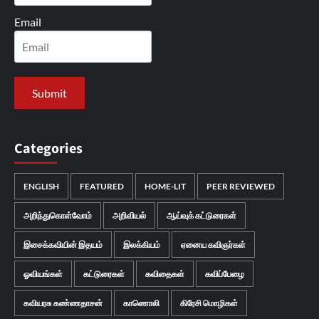
Email
Categories
ENGLISH
FEATURED
HOME-LIT
PEER REVIEWED
அறிந்துகொள்வோம்
அறிவியல்
ஆய்வுக் கட்டுரைகள்
இசைக்கவியின் இதயம்
இலக்கியம்
ஏனைய கவிஞர்கள்
ஓவியங்கள்
கட்டுரைகள்
கவிதைகள்
கவிப்பேழை
கவியரசு கண்ணதாசன்
காணொலி
கிரேசி மொழிகள்