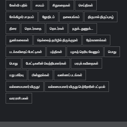
கேள்வி-பதில்
சமயம்
சிறுகதைகள்
செய்திகள்
சேக்கிழார் பா நயம்
ஜோதிடம்
தலையங்கம்
திருமால் திருப்புகழ்
திரை
தொடர்கதை
தொடர்கள்
நறுக்..துணுக்...
நுண்கலைகள்
நெல்லைத் தமிழில் திருக்குறள்
நேர்காணல்கள்
படக்கவிதைப் போட்டிகள்
பத்திகள்
பழகத் தெரிய வேணும்
பொது
பொது
போட்டிகளின் வெற்றியாளர்கள்
மரபுக் கவிதைகள்
மறு பகிர்வு
மின்னூல்கள்
வண்ணப் படங்கள்
வல்லமையாளர் விருது!
வல்லமையாளர் விருது பெற்றோரின் பட்டியல்
வார ராசி பலன்