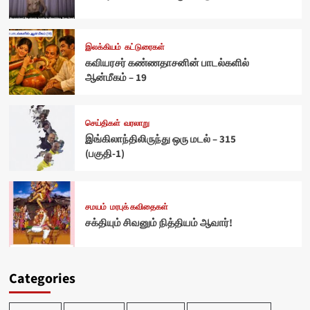
இலக்கியம்
கட்டுரைகள்
கவியரசர் கண்ணதாசனின் பாடல்களில்
ஆன்மீகம் – 19
செய்திகள்
வரலாறு
இங்கிலாந்திலிருந்து ஒரு மடல் – 315
(பகுதி-1)
சமயம்
மரபுக் கவிதைகள்
சக்தியும் சிவனும் நித்தியம் ஆவார்!
Categories