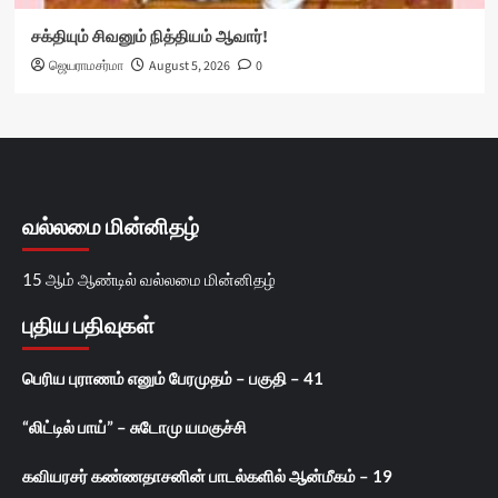
சக்தியும் சிவனும் நித்தியம் ஆவார்!
ஜெயராமசர்மா
August 5, 2026
0
வல்லமை மின்னிதழ்
15 ஆம் ஆண்டில் வல்லமை மின்னிதழ்
புதிய பதிவுகள்
பெரிய புராணம் எனும் பேரமுதம் – பகுதி – 41
“லிட்டில் பாய்” – சுடோமு யமகுச்சி
கவியரசர் கண்ணதாசனின் பாடல்களில் ஆன்மீகம் – 19