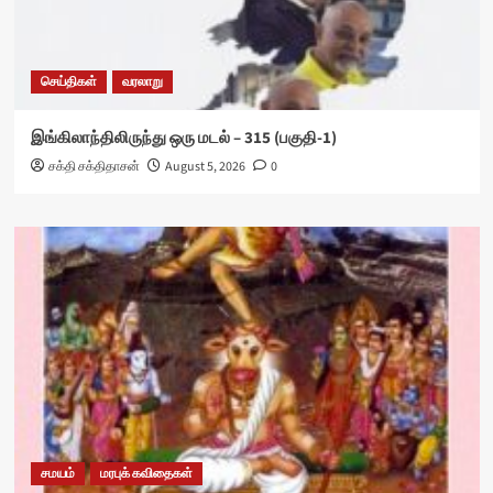
செய்திகள்
வரலாறு
இங்கிலாந்திலிருந்து ஒரு மடல் – 315 (பகுதி-1)
சக்தி சக்திதாசன்
August 5, 2026
0
சமயம்
மரபுக் கவிதைகள்