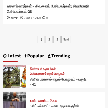
வசனக்காரர்கள் – சிவனைப் பேசியவர்கள்; சிவனோடு
பேசியவர்கள்-28
admin
June 17, 2020
0
Posts
2
3
Next
1
pagination
Latest
Popular
Trending
இலக்கியம்
தொடர்கள்
பெரிய புராணம் எனும் பேரமுதம்
பெரிய புராணம் எனும் பேரமுதம் – பகுதி
– 41
நறுக்..துணுக்...
பொது
“லிட்டில் பாய்” – சுடோமு யமகுச்சி