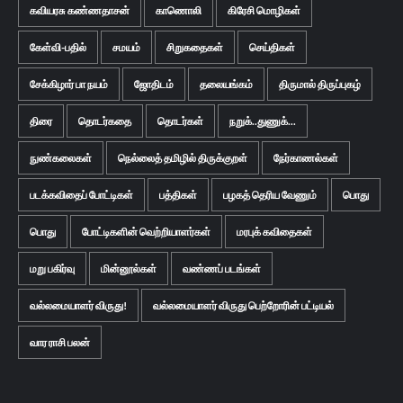
கவியரசு கண்ணதாசன்
காணொலி
கிரேசி மொழிகள்
கேள்வி-பதில்
சமயம்
சிறுகதைகள்
செய்திகள்
சேக்கிழார் பா நயம்
ஜோதிடம்
தலையங்கம்
திருமால் திருப்புகழ்
திரை
தொடர்கதை
தொடர்கள்
நறுக்..துணுக்...
நுண்கலைகள்
நெல்லைத் தமிழில் திருக்குறள்
நேர்காணல்கள்
படக்கவிதைப் போட்டிகள்
பத்திகள்
பழகத் தெரிய வேணும்
பொது
பொது
போட்டிகளின் வெற்றியாளர்கள்
மரபுக் கவிதைகள்
மறு பகிர்வு
மின்னூல்கள்
வண்ணப் படங்கள்
வல்லமையாளர் விருது!
வல்லமையாளர் விருது பெற்றோரின் பட்டியல்
வார ராசி பலன்