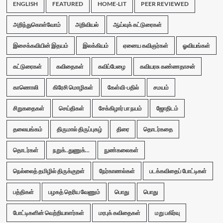
ENGLISH
FEATURED
HOME-LIT
PEER REVIEWED
அறிந்துகொள்வோம்
அறிவியல்
ஆய்வுக் கட்டுரைகள்
இசைக்கவியின் இதயம்
இலக்கியம்
ஏனைய கவிஞர்கள்
ஓவியங்கள்
கட்டுரைகள்
கவிதைகள்
கவிப்பேழை
கவியரசு கண்ணதாசன்
காணொலி
கிரேசி மொழிகள்
கேள்வி-பதில்
சமயம்
சிறுகதைகள்
செய்திகள்
சேக்கிழார் பா நயம்
ஜோதிடம்
தலையங்கம்
திருமால் திருப்புகழ்
திரை
தொடர்கதை
தொடர்கள்
நறுக்..துணுக்...
நுண்கலைகள்
நெல்லைத் தமிழில் திருக்குறள்
நேர்காணல்கள்
படக்கவிதைப் போட்டிகள்
பத்திகள்
பழகத் தெரிய வேணும்
பொது
பொது
போட்டிகளின் வெற்றியாளர்கள்
மரபுக் கவிதைகள்
மறு பகிர்வு