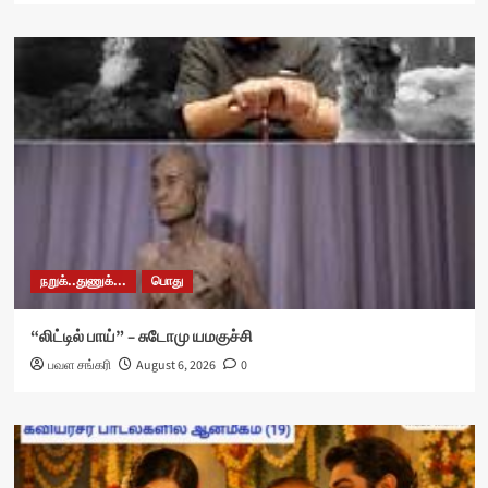
நறுக்..துணுக்...
பொது
“லிட்டில் பாய்” – சுடோமு யமகுச்சி
பவள சங்கரி
August 6, 2026
0