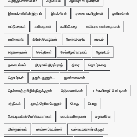
அறிந்துகொள்வோம்
அறிவியல்
ஆய்வுக் கட்டுரைகள்
இசைக்கவியின் இதயம்
இலக்கியம்
ஏனைய கவிஞர்கள்
ஓவியங்கள்
கட்டுரைகள்
கவிதைகள்
கவிப்பேழை
கவியரசு கண்ணதாசன்
காணொலி
கிரேசி மொழிகள்
கேள்வி-பதில்
சமயம்
சிறுகதைகள்
செய்திகள்
சேக்கிழார் பா நயம்
ஜோதிடம்
தலையங்கம்
திருமால் திருப்புகழ்
திரை
தொடர்கதை
தொடர்கள்
நறுக்..துணுக்...
நுண்கலைகள்
நெல்லைத் தமிழில் திருக்குறள்
நேர்காணல்கள்
படக்கவிதைப் போட்டிகள்
பத்திகள்
பழகத் தெரிய வேணும்
பொது
பொது
போட்டிகளின் வெற்றியாளர்கள்
மரபுக் கவிதைகள்
மறு பகிர்வு
மின்னூல்கள்
வண்ணப் படங்கள்
வல்லமையாளர் விருது!