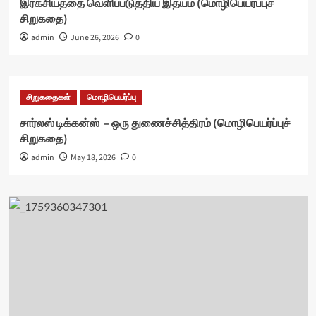
இரகசியத்தை வெளிப்படுத்திய இதயம் (மொழிபெயர்ப்புச்
சிறுகதை)
admin
June 26, 2026
0
சிறுகதைகள்
மொழிபெயர்ப்பு
சார்லஸ் டிக்கன்ஸ் – ஒரு துணைச்சித்திரம் (மொழிபெயர்ப்புச்
சிறுகதை)
admin
May 18, 2026
0