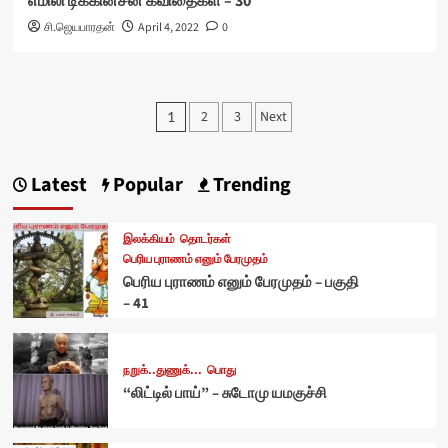
எமிலி டிக்கின்சன் கவிதைகள் – 30
சி.ஜெயபாரதன்
April 4, 2022
0
Posts
2
3
Next
1
pagination
Latest
Popular
Trending
இலக்கியம்
தொடர்கள்
பெரிய புராணம் எனும் பேரமுதம்
பெரிய புராணம் எனும் பேரமுதம் – பகுதி
– 41
நறுக்..துணுக்...
பொது
“லிட்டில் பாய்” – சுடோமு யமகுச்சி