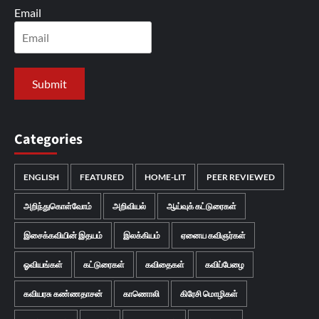
Email
Categories
ENGLISH
FEATURED
HOME-LIT
PEER REVIEWED
அறிந்துகொள்வோம்
அறிவியல்
ஆய்வுக் கட்டுரைகள்
இசைக்கவியின் இதயம்
இலக்கியம்
ஏனைய கவிஞர்கள்
ஓவியங்கள்
கட்டுரைகள்
கவிதைகள்
கவிப்பேழை
கவியரசு கண்ணதாசன்
காணொலி
கிரேசி மொழிகள்