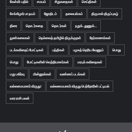
கேள்வி-பதில்
சமயம்
சிறுகதைகள்
செய்திகள்
சேக்கிழார் பா நயம்
ஜோதிடம்
தலையங்கம்
திருமால் திருப்புகழ்
திரை
தொடர்கதை
தொடர்கள்
நறுக்..துணுக்...
நுண்கலைகள்
நெல்லைத் தமிழில் திருக்குறள்
நேர்காணல்கள்
படக்கவிதைப் போட்டிகள்
பத்திகள்
பழகத் தெரிய வேணும்
பொது
பொது
போட்டிகளின் வெற்றியாளர்கள்
மரபுக் கவிதைகள்
மறு பகிர்வு
மின்னூல்கள்
வண்ணப் படங்கள்
வல்லமையாளர் விருது!
வல்லமையாளர் விருது பெற்றோரின் பட்டியல்
வார ராசி பலன்
Facebook