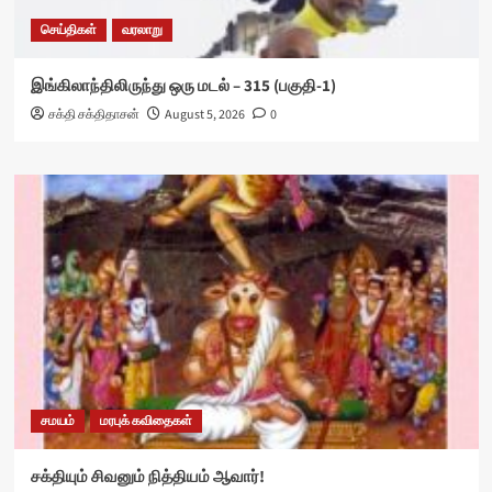
செய்திகள்
வரலாறு
இங்கிலாந்திலிருந்து ஒரு மடல் – 315 (பகுதி-1)
சக்தி சக்திதாசன்
August 5, 2026
0
சமயம்
மரபுக் கவிதைகள்
சக்தியும் சிவனும் நித்தியம் ஆவார்!