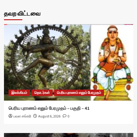
தவற விட்டவை
இலக்கியம்
தொடர்கள்
பெரிய புராணம் எனும் பேரமுதம்
பெரிய புராணம் எனும் பேரமுதம் – பகுதி – 41
பவள சங்கரி
August 6, 2026
0