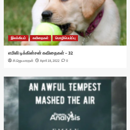
இலக்கியம்
கவிதைகள்
மொழிபெயர்ப்பு
எமிலி டிக்கின்சன் கவிதைகள் – 32
சி.ஜெயபாரதன்
April 18, 2022
0