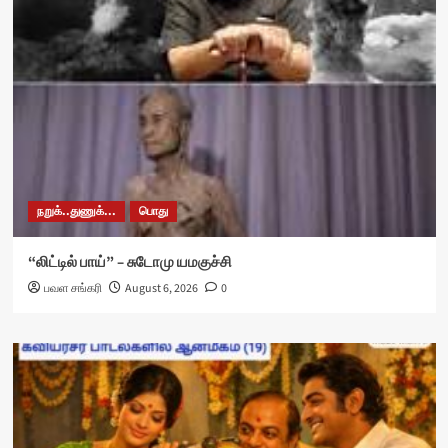
நறுக்..துணுக்...
பொது
“லிட்டில் பாய்” – சுடோமு யமகுச்சி
பவள சங்கரி
August 6, 2026
0