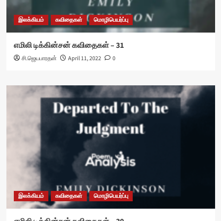
இலக்கியம்
கவிதைகள்
மொழிபெயர்ப்பு
எமிலி டிக்கின்சன் கவிதைகள் – 31
சி.ஜெயபாரதன்
April 11, 2022
0
இலக்கியம்
கவிதைகள்
மொழிபெயர்ப்பு