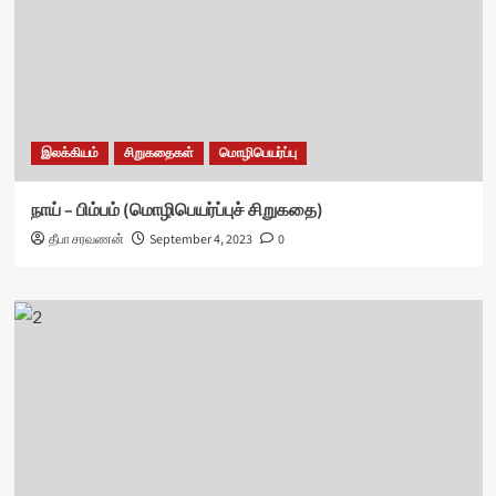
இலக்கியம்
சிறுகதைகள்
மொழிபெயர்ப்பு
நாய் – பிம்பம் (மொழிபெயர்ப்புச் சிறுகதை)
தீபா சரவணன்
September 4, 2023
0