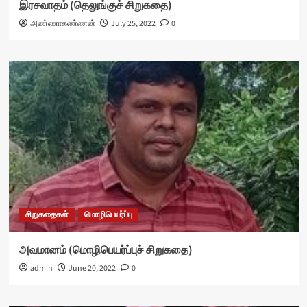
இரசவாதம் (தெலுங்குச் சிறுகதை)
அண்ணாகண்ணன்
July 25, 2022
0
சிறுகதைகள்
மொழிபெயர்ப்பு
அவமானம் (மொழிபெயர்ப்புச் சிறுகதை)
admin
June 20, 2022
0