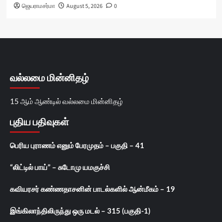
ஜெயராமசர்மா
August 5, 2026
0
வல்லமை மின்னிதழ்
15 ஆம் ஆண்டில் வல்லமை மின்னிதழ்
புதிய பதிவுகள்
பெரிய புராணம் எனும் பேரமுதம் – பகுதி – 41
“லிட்டில் பாய்” – சுடோமு யமகுச்சி
கவியரசர் கண்ணதாசனின் பாடல்களில் ஆன்மீகம் – 19
இங்கிலாந்திலிருந்து ஒரு மடல் – 315 (பகுதி-1)