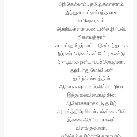
அங்கெல்லாம்.. தமிழ்,கலாசாரம்,
இந்துசமயம்,சம்பந்தமாக
விரிவுரைகள்
ஆற்றியுள்ளார்.லண்டனில் ஜி.ரி.வி.
நிலையத்தார்
சமயம்,தமிழர்பண்பாடுசம்பந்தமாக
இரண்டு தினங்கள் பேட்டி கண்டு
நேரடியாக ஒளிபரப்புச்செய்தனர்.
தற்போது மெல்பேண்
தமிழ்ச்சங்கத்தின்
ஆலோசகராகவும்,விக்டோரியா
இந்து கல்விமையத்தின்
ஆலோசகராகவும், தமிழ்
அவுஸ்த்திரேலியன் சஞ்சிகையின்
இணை ஆசிரியராகவும்
விளங்குகிறார்.
பூர்வீகம் தமிழ்நாடு தாராபுரம்.