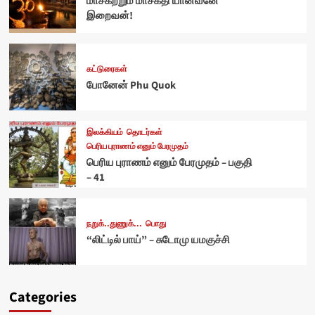
மாசகற்றும் மாசக்தி யானவனே
இறைவன்!
கட்டுரைகள்
போனேன் Phu Quok
இலக்கியம்
தொடர்கள்
பெரிய புராணம் எனும் பேரமுதம்
பெரிய புராணம் எனும் பேரமுதம் – பகுதி
– 41
நறுக்..துணுக்...
பொது
“லிட்டில் பாய்” – சுடோமு யமகுச்சி
Categories