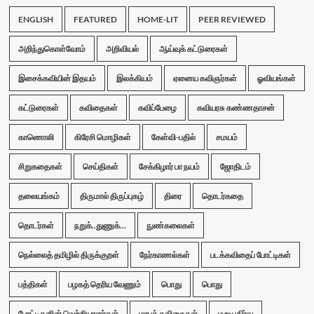
ENGLISH
FEATURED
HOME-LIT
PEER REVIEWED
அறிந்துகொள்வோம்
அறிவியல்
ஆய்வுக் கட்டுரைகள்
இசைக்கவியின் இதயம்
இலக்கியம்
ஏனைய கவிஞர்கள்
ஓவியங்கள்
கட்டுரைகள்
கவிதைகள்
கவிப்பேழை
கவியரசு கண்ணதாசன்
காணொலி
கிரேசி மொழிகள்
கேள்வி-பதில்
சமயம்
சிறுகதைகள்
செய்திகள்
சேக்கிழார் பா நயம்
ஜோதிடம்
தலையங்கம்
திருமால் திருப்புகழ்
திரை
தொடர்கதை
தொடர்கள்
நறுக்..துணுக்...
நுண்கலைகள்
நெல்லைத் தமிழில் திருக்குறள்
நேர்காணல்கள்
படக்கவிதைப் போட்டிகள்
பத்திகள்
பழகத் தெரிய வேணும்
பொது
பொது
போட்டிகளின் வெற்றியாளர்கள்
மரபுக் கவிதைகள்
மறு பகிர்வு