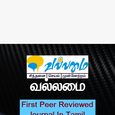
வல்லமை