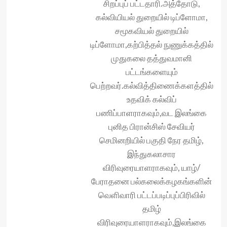
சிறப்புப் பட்டதாரி.அத்தோடு,
கல்வியியல் துறையில் டிப்ளோமா,
சமூகவியல் துறையில்
டிப்ளோமா,கற்பித்தல் நுணுக்கத்தில்
முதுகலை தத்துவமானி
பட்டங்களையும்
பெற்றவர்.கல்வித்திணைக்களத்தில்
உதவிக் கல்விப்
பணிப்பாளராகவும்,வட இலங்கை
புனித பிரான்சிஸ் சேவியர்
செமினறியில் பகுதி நேர‌ தமிழ்,
இந்துகலாசார
விரிவுரையாளராகவும், யாழ்/
பேராதனை பல்கலைக்கழகங்களின்
வெளிவாரி பட்டப்படிப்புப்பிரிவில்
தமிழ்
விரிவுரையாளராகவும்,இலங்கை