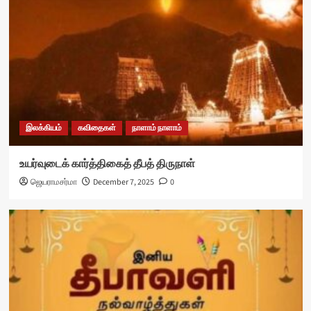
இலக்கியம்
கவிதைகள்
நாளாம் நாளாம்
உயர்வுடைக் கார்த்திகைத் தீபத் திருநாள்
ஜெயராமசர்மா
December 7, 2025
0