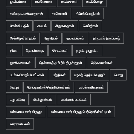
ஓவியங்கள்
கட்டுரைகள்
கவிதைகள்
கவிப்பேழை
கவியரசு கண்ணதாசன்
காணொலி
கிரேசி மொழிகள்
கேள்வி-பதில்
சமயம்
சிறுகதைகள்
செய்திகள்
சேக்கிழார் பா நயம்
ஜோதிடம்
தலையங்கம்
திருமால் திருப்புகழ்
திரை
தொடர்கதை
தொடர்கள்
நறுக்..துணுக்...
நுண்கலைகள்
நெல்லைத் தமிழில் திருக்குறள்
நேர்காணல்கள்
படக்கவிதைப் போட்டிகள்
பத்திகள்
பழகத் தெரிய வேணும்
பொது
பொது
போட்டிகளின் வெற்றியாளர்கள்
மரபுக் கவிதைகள்
மறு பகிர்வு
மின்னூல்கள்
வண்ணப் படங்கள்
வல்லமையாளர் விருது!
வல்லமையாளர் விருது பெற்றோரின் பட்டியல்
வார ராசி பலன்