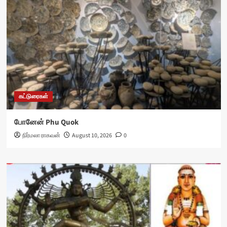
கட்டுரைகள்
போனேன் Phu Quok
நிர்மலா ராகவன்
August 10, 2026
0