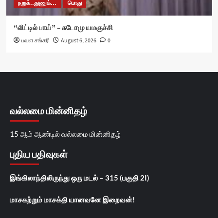
நறுக்..துணுக்...
பொது
“லிட்டில் பாய்” – சுடோமு யமகுச்சி
பவள சங்கரி
August 6, 2026
0
வல்லமை மின்னிதழ்
15 ஆம் ஆண்டில் வல்லமை மின்னிதழ்
புதிய பதிவுகள்
இங்கிலாந்திலிருந்து ஒரு மடல் – 315 (பகுதி 2I)
மாசகற்றும் மாசக்தி யானவனே இறைவன்!