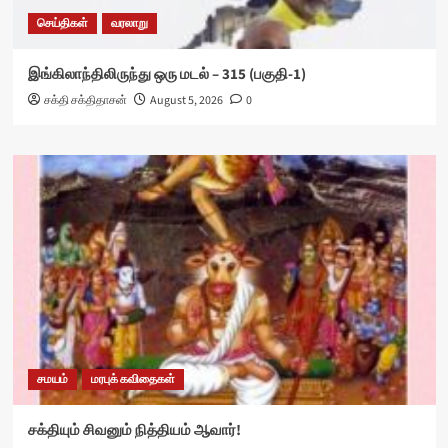
செய்திகள்
வரலாறு
இங்கிலாந்திலிருந்து ஒரு மடல் – 315 (பகுதி-1)
சக்தி சக்திதாசன்
August 5, 2026
0
சமயம்
மரபுக் கவிதைகள்
சக்தியும் சிவனும் நித்தியம் ஆவார்!