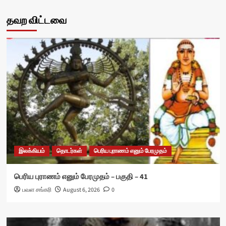
தவற விட்டவை
இலக்கியம்
தொடர்கள்
பெரிய புராணம் எனும் பேரமுதம்
பெரிய புராணம் எனும் பேரமுதம் – பகுதி – 41
பவள சங்கரி
August 6, 2026
0