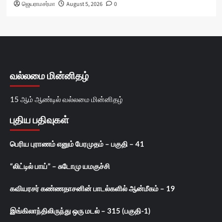
ஜெயராமசர்மா
August 5, 2026
0
வல்லமை மின்னிதழ்
15 ஆம் ஆண்டில் வல்லமை மின்னிதழ்
புதிய பதிவுகள்
பெரிய புராணம் எனும் பேரமுதம் – பகுதி – 41
“லிட்டில் பாய்” – சுடோமு யமகுச்சி
கவியரசர் கண்ணதாசனின் பாடல்களில் ஆன்மீகம் – 19
இங்கிலாந்திலிருந்து ஒரு மடல் – 315 (பகுதி-1)