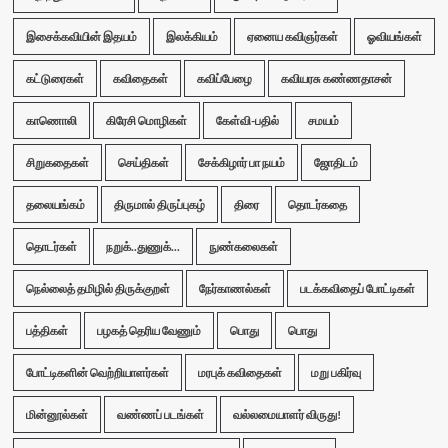
இசைக்கவியின் இதயம்
இலக்கியம்
ஏனைய கவிஞர்கள்
ஓவியங்கள்
கட்டுரைகள்
கவிதைகள்
கவிப்பேழை
கவியரசு கண்ணதாசன்
காணொலி
கிரேசி மொழிகள்
கேள்வி-பதில்
சமயம்
சிறுகதைகள்
செய்திகள்
சேக்கிழார் பா நயம்
ஜோதிடம்
தலையங்கம்
திருமால் திருப்புகழ்
திரை
தொடர்கதை
தொடர்கள்
நறுக்..துணுக்...
நுண்கலைகள்
நெல்லைத் தமிழில் திருக்குறள்
நேர்காணல்கள்
படக்கவிதைப் போட்டிகள்
பத்திகள்
பழகத் தெரிய வேணும்
பொது
பொது
போட்டிகளின் வெற்றியாளர்கள்
மரபுக் கவிதைகள்
மறு பகிர்வு
மின்னூல்கள்
வண்ணப் படங்கள்
வல்லமையாளர் விருது!