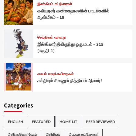
இலக்கியம்
கட்டுரைகள்
கவியரசர் கண்ணதாசனின் பாடல்களில்
ஆன்மீகம் – 19
செய்திகள்
வரலாறு
இங்கிலாந்திலிருந்து ஒரு மடல் – 315
(பகுதி-1)
சமயம்
மரபுக் கவிதைகள்
சக்தியும் சிவனும் நித்தியம் ஆவார்!
Categories
ENGLISH
FEATURED
HOME-LIT
PEER REVIEWED
அறிந்துகொள்வோம்
அறிவியல்
ஆய்வுக் கட்டுரைகள்