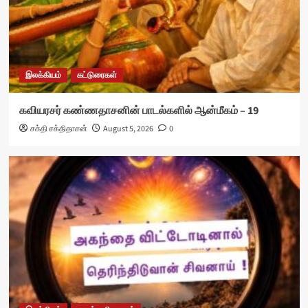
இலக்கியம்
கட்டுரைகள்
கவியரசர் கண்ணதாசனின் பாடல்களில் ஆன்மீகம் – 19
சக்தி சக்திதாசன்
August 5, 2026
0