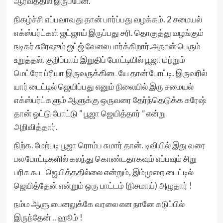
ஆர்வத்தில் இருப்பேன்.
நிகழ்ச்சி எப்பவாவது தான் பார்ப்பது வழக்கம். 2 சமையல்
எக்ஸ்பர்ட்கள் ஜட்ஜாய் இருப்பது சரி. தொகுத்து வழங்கும்
நடிகர் சுரேஷும் ஜட்ஜ் வேலை பார்க்கிறார்.அதான் பெரும்
உறுத்தல். குறிப்பாய் இறுதிப் போட்டியில் பூஜா மற்றும்
மெட்ரோ ப்ரியா இருவருக்கிடையே தான் போட்டி. இருவரில்
யார் டைட்டில் ஜெயிப்பது எனும் நிலையில் இரு சமையல்
எக்ஸ்பர்ட்களும் ஆளுக்கு ஒருவரை தேர்ந்தெடுக்க சுரேஷ்
தான் ஓட்டு போட்டு ” பூஜா ஜெயித்தார் ” என்று
அறிவித்தார்.
நிற்க. மேற்படி பூஜா ரொம்ப சுமார் தான். டிவியில் இது வரை
பல போட்டிகளில் கலந்து கொண்டதாகவும் எப்பவும் சிறு
பரிசு கூட ஜெயித்ததில்லை என்றும், இம்முறை டைட்டில்
ஜெயித்தேன் என்றும் ஒரு பாட்டம் (நிசமாய்) அழுதார் !
நம்ம ஆளு பைனலுக்கே வரலை என நானே கடுப்பில்
இருந்தேன் .. ஹூம் !