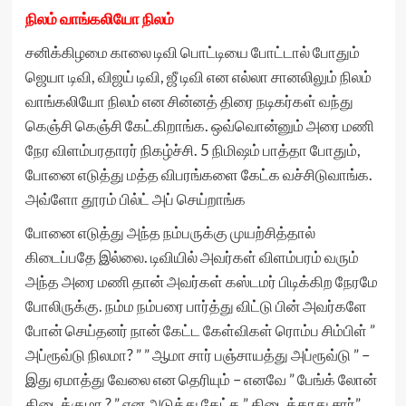
நிலம் வாங்கலியோ நிலம்
சனிக்கிழமை காலை டிவி பொட்டியை போட்டால் போதும்
ஜெயா டிவி, விஜய் டிவி, ஜீ டிவி என எல்லா சானலிலும் நிலம்
வாங்கலியோ நிலம் என சின்னத் திரை நடிகர்கள் வந்து
கெஞ்சி கெஞ்சி கேட்கிறாங்க. ஒவ்வொன்னும் அரை மணி
நேர விளம்பரதாரர் நிகழ்ச்சி. 5 நிமிஷம் பாத்தா போதும்,
போனை எடுத்து மத்த விபரங்களை கேட்க வச்சிடுவாங்க.
அவ்ளோ தூரம் பில்ட் அப் செய்றாங்க
போனை எடுத்து அந்த நம்பருக்கு முயற்சித்தால்
கிடைப்பதே இல்லை. டிவியில் அவர்கள் விளம்பரம் வரும்
அந்த அரை மணி தான் அவர்கள் கஸ்டமர் பிடிக்கிற நேரமே
போலிருக்கு. நம்ம நம்பரை பார்த்து விட்டு பின் அவர்களே
போன் செய்தனர் நான் கேட்ட கேள்விகள் ரொம்ப சிம்பிள் ”
அப்ரூவ்டு நிலமா? ” ” ஆமா சார் பஞ்சாயத்து அப்ரூவ்டு ” –
இது ஏமாத்து வேலை என தெரியும் – எனவே ” பேங்க் லோன்
கிடைக்குமா ? ” என அடுத்து கேட்க ” கிடைக்காது சார்”