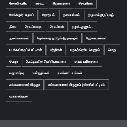
கேள்வி-பதில்
சமயம்
சிறுகதைகள்
செய்திகள்
சேக்கிழார் பா நயம்
ஜோதிடம்
தலையங்கம்
திருமால் திருப்புகழ்
திரை
தொடர்கதை
தொடர்கள்
நறுக்..துணுக்...
நுண்கலைகள்
நெல்லைத் தமிழில் திருக்குறள்
நேர்காணல்கள்
படக்கவிதைப் போட்டிகள்
பத்திகள்
பழகத் தெரிய வேணும்
பொது
பொது
போட்டிகளின் வெற்றியாளர்கள்
மரபுக் கவிதைகள்
மறு பகிர்வு
மின்னூல்கள்
வண்ணப் படங்கள்
வல்லமையாளர் விருது!
வல்லமையாளர் விருது பெற்றோரின் பட்டியல்
வார ராசி பலன்