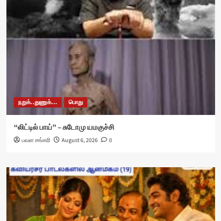
நறுக்..துணுக்...
பொது
“லிட்டில் பாய்” – சுடோமு யமகுச்சி
பவள சங்கரி
August 6, 2026
0