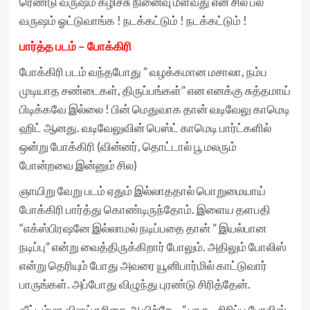
ரெண்டு வருஷம் கழிச்சு நினைவு மீள்வது என சில பல
வருஷம் ஓட்டுவாங்க ! நடக்கட்டும் ! நடக்கட்டும் !
பார்த்த படம் – போக்கிரி
போக்கிரி படம் வந்தபோது ” வழக்கமான மசாலா, நம்ப
முடியாத சண்டைகள், திருப்பங்கள்” என எனக்கு சுத்தமாய்
பிடிக்கவே இல்லை ! பின் மெதுவாக தான் வடிவேலு காமெடி
ஹிட் ஆனது. வடிவேலுவின் பெஸ்ட் காமெடி பார்ட்களில்
ஒன்று போக்கிரி (வின்னர், தொட்டால் பூ மலரும்
போன்றவை இன்னும் சில)
ஞாயிறு வேறு படம் ஏதும் இல்லாததால் பொறுமையாய்
போக்கிரி பார்த்து கொண்டிருந்தோம். இளைய தளபதி
“எக்ஸ்பிரஷனே இல்லாமல் நடிப்பதை தான் ” இயல்பான
நடிப்பு” என்று வைத்திருக்கிறார் போலும். அதிலும் போலிஸ்
என்று தெரியும் போது அவரை யூனிபார்மில் காட்டுவார்
பாருங்கள். அப்போது விழுந்து புரண்டு சிரித்தேன்.
வீட்டம்மா விஜய் ரசிகை ஆயிற்றே .. ” பாரு ..சிரிப்பு போலிஸ்