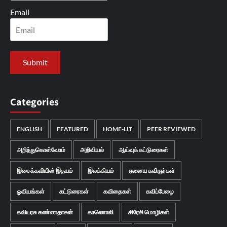
Email
Categories
ENGLISH
FEATURED
HOME-LIT
PEER REVIEWED
அறிந்துகொள்வோம்
அறிவியல்
ஆய்வுக் கட்டுரைகள்
இசைக்கவியின் இதயம்
இலக்கியம்
ஏனைய கவிஞர்கள்
ஓவியங்கள்
கட்டுரைகள்
கவிதைகள்
கவிப்பேழை
கவியரசு கண்ணதாசன்
காணொலி
கிரேசி மொழிகள்