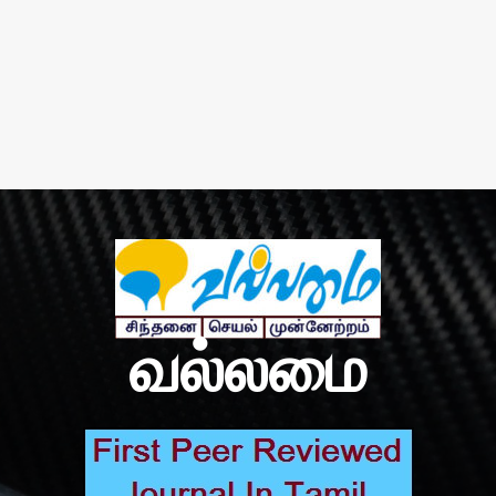
வல்லமை