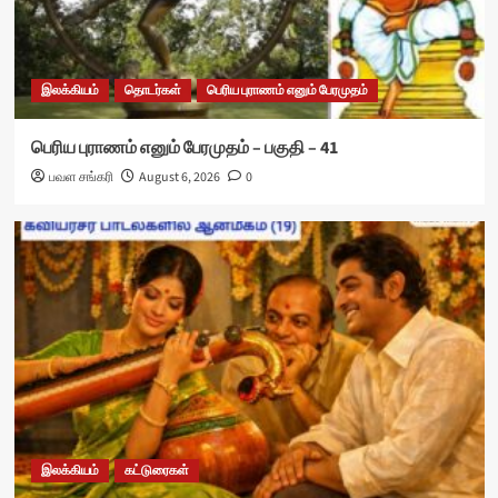
இலக்கியம்
தொடர்கள்
பெரிய புராணம் எனும் பேரமுதம்
பெரிய புராணம் எனும் பேரமுதம் – பகுதி – 41
பவள சங்கரி
August 6, 2026
0
இலக்கியம்
கட்டுரைகள்