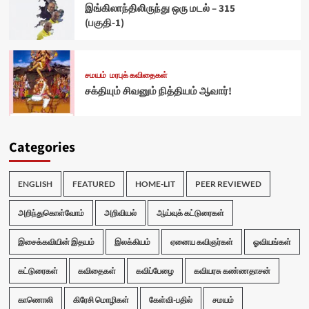
இங்கிலாந்திலிருந்து ஒரு மடல் – 315
(பகுதி-1)
சமயம்
மரபுக் கவிதைகள்
சக்தியும் சிவனும் நித்தியம் ஆவார்!
Categories
ENGLISH
FEATURED
HOME-LIT
PEER REVIEWED
அறிந்துகொள்வோம்
அறிவியல்
ஆய்வுக் கட்டுரைகள்
இசைக்கவியின் இதயம்
இலக்கியம்
ஏனைய கவிஞர்கள்
ஓவியங்கள்
கட்டுரைகள்
கவிதைகள்
கவிப்பேழை
கவியரசு கண்ணதாசன்
காணொலி
கிரேசி மொழிகள்
கேள்வி-பதில்
சமயம்