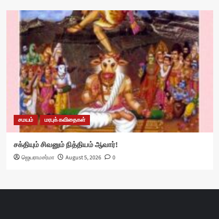
சமயம்
மரபுக் கவிதைகள்
சக்தியும் சிவனும் நித்தியம் ஆவார்!
ஜெயராமசர்மா
August 5, 2026
0