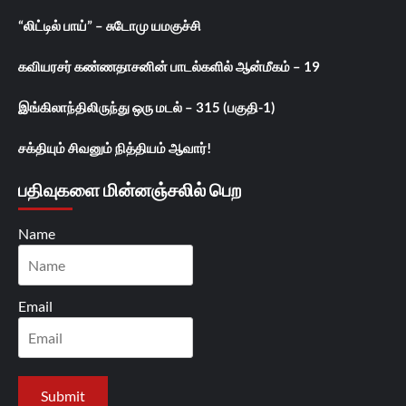
“லிட்டில் பாய்” – சுடோமு யமகுச்சி
கவியரசர் கண்ணதாசனின் பாடல்களில் ஆன்மீகம் – 19
இங்கிலாந்திலிருந்து ஒரு மடல் – 315 (பகுதி-1)
சக்தியும் சிவனும் நித்தியம் ஆவார்!
பதிவுகளை மின்னஞ்சலில் பெற
Name
Email