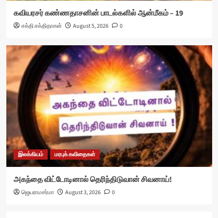
கவியரசர் கண்ணதாசனின் பாடல்களில் ஆன்மீகம் – 19
சக்தி சக்திதாசன்
August 5, 2026
0
இலக்கியம்
மரபுக் கவிதைகள்
அகந்தை விட்டோடினால் தெரிந்திடுவான் சிவனாய்!
ஜெயராமசர்மா
August 3, 2026
0