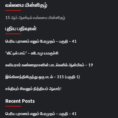
வல்லமை மின்னிதழ்
15 ஆம் ஆண்டில் வல்லமை மின்னிதழ்
புதிய பதிவுகள்
பெரிய புராணம் எனும் பேரமுதம் – பகுதி – 41
“லிட்டில் பாய்” – சுடோமு யமகுச்சி
கவியரசர் கண்ணதாசனின் பாடல்களில் ஆன்மீகம் – 19
இங்கிலாந்திலிருந்து ஒரு மடல் – 315 (பகுதி-1)
சக்தியும் சிவனும் நித்தியம் ஆவார்!
Recent Posts
பெரிய புராணம் எனும் பேரமுதம் – பகுதி – 41