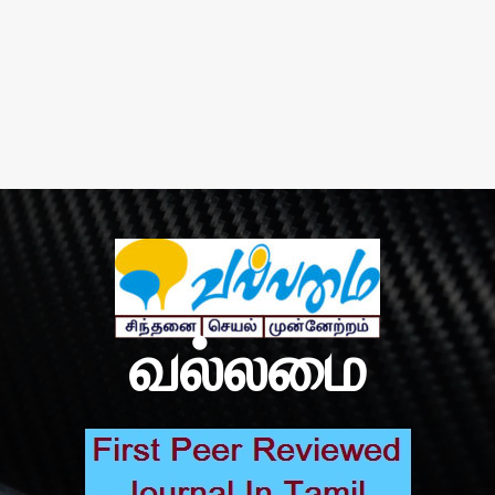
வல்லமை