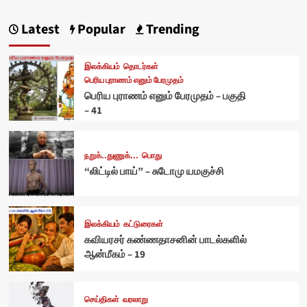
Latest
Popular
Trending
இலக்கியம்
தொடர்கள்
பெரிய புராணம் எனும் பேரமுதம்
பெரிய புராணம் எனும் பேரமுதம் – பகுதி
– 41
நறுக்..துணுக்...
பொது
“லிட்டில் பாய்” – சுடோமு யமகுச்சி
இலக்கியம்
கட்டுரைகள்
கவியரசர் கண்ணதாசனின் பாடல்களில்
ஆன்மீகம் – 19
செய்திகள்
வரலாறு