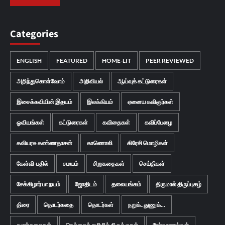
Categories
ENGLISH
FEATURED
HOME-LIT
PEER REVIEWED
அறிந்துகொள்வோம்
அறிவியல்
ஆய்வுக் கட்டுரைகள்
இசைக்கவியின் இதயம்
இலக்கியம்
ஏனைய கவிஞர்கள்
ஓவியங்கள்
கட்டுரைகள்
கவிதைகள்
கவிப்பேழை
கவியரசு கண்ணதாசன்
காணொலி
கிரேசி மொழிகள்
கேள்வி-பதில்
சமயம்
சிறுகதைகள்
செய்திகள்
சேக்கிழார் பா நயம்
ஜோதிடம்
தலையங்கம்
திருமால் திருப்புகழ்
திரை
தொடர்கதை
தொடர்கள்
நறுக்..துணுக்...