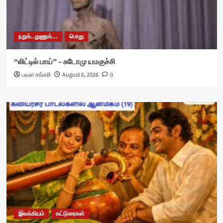
நறுக்..துணுக்...
பொது
“லிட்டில் பாய்” – சுடோமு யமகுச்சி
பவள சங்கரி
August 6, 2026
0
இலக்கியம்
கட்டுரைகள்