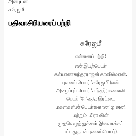
அன்புடன்
சுரேஜமீ
பதிவாசிரியரைப் பற்றி
சுரேஜமீ
என்னைப் பற்றி!
என் இயற்பெயர்
கல்யாணசுந்தரராஜன் காளீஸ்வரன்.
புனைப் பெயர் ‘சுரேஜமீ’ (என்
அழைப்புப் பெயர் ‘சு’ந்தர்; மனைவி
பெயர் ‘ரே’வதி; இரட்டை
மகள்களின் பெயர்களான ‘ஜ’னனி
மற்றும் ‘மீ’ரா வின்
முதலெழுத்துக்கள் இணைக்கப்
பட்டதுதான் புனைப்பெயர்).