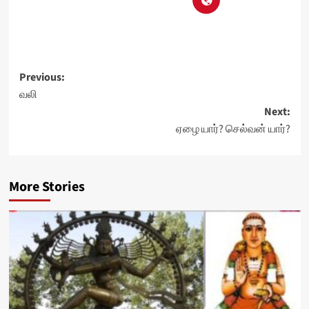
Post
Previous:
வலி
navigation
Next:
ஏழை யார்? செல்வன் யார்?
More Stories