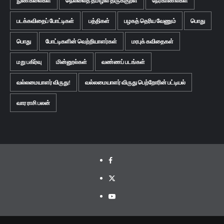
நுண்கலைகள்
நெல்லைத் தமிழில் திருக்குறள்
நேர்காணல்கள்
படக்கவிதைப் போட்டிகள்
பத்திகள்
பழகத் தெரிய வேணும்
பொது
பொது
போட்டிகளின் வெற்றியாளர்கள்
மரபுக் கவிதைகள்
மறு பகிர்வு
மின்னூல்கள்
வண்ணப் படங்கள்
வல்லமையாளர் விருது!
வல்லமையாளர் விருது பெற்றோரின் பட்டியல்
வார ராசி பலன்
Facebook
Twitter
Youtube