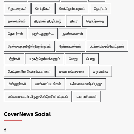
சிறுகதைகள்
செய்திகள்
சேக்கிழார் பா நயம்
ஜோதிடம்
தலையங்கம்
திருமால் திருப்புகழ்
திரை
தொடர்கதை
தொடர்கள்
நறுக்..துணுக்...
நுண்கலைகள்
நெல்லைத் தமிழில் திருக்குறள்
நேர்காணல்கள்
படக்கவிதைப் போட்டிகள்
பத்திகள்
பழகத் தெரிய வேணும்
பொது
பொது
போட்டிகளின் வெற்றியாளர்கள்
மரபுக் கவிதைகள்
மறு பகிர்வு
மின்னூல்கள்
வண்ணப் படங்கள்
வல்லமையாளர் விருது!
வல்லமையாளர் விருது பெற்றோரின் பட்டியல்
வார ராசி பலன்
CoverNews Social
Facebook