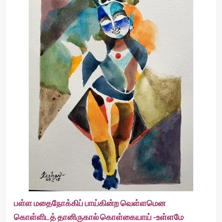
பள்ள மதைநோக்கிப் பாய்கின்ற வெள்ளமென
கொள்ளிடத் தானிருகால் கொள்கையாய் -உள்ளமே