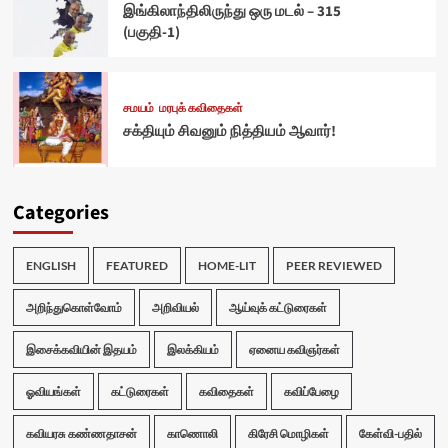
இங்கிலாந்திலிருந்து ஒரு மடல் – 315
(பகுதி-1)
சமயம்
மரபுக் கவிதைகள்
சக்தியும் சிவனும் நித்தியம் ஆவார்!
Categories
ENGLISH
FEATURED
HOME-LIT
PEER REVIEWED
அறிந்துகொள்வோம்
அறிவியல்
ஆய்வுக் கட்டுரைகள்
இசைக்கவியின் இதயம்
இலக்கியம்
ஏனைய கவிஞர்கள்
ஓவியங்கள்
கட்டுரைகள்
கவிதைகள்
கவிப்பேழை
கவியரசு கண்ணதாசன்
காணொலி
கிரேசி மொழிகள்
கேள்வி-பதில்