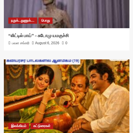
நறுக்..துணுக்...
பொது
“லிட்டில் பாய்” – சுடோமு யமகுச்சி
பவள சங்கரி
August 6, 2026
0
இலக்கியம்
கட்டுரைகள்