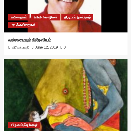
கவிதைகள்
கிரேசி மொழிகள்
திருமால் திருப்புகழ்
மரபுக் கவிதைகள்
வல்லமையும் கிரேஸியும்
விவேக்பாரதி
June 12, 2019
0
திருமால் திருப்புகழ்