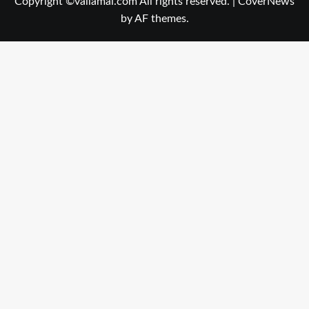
Copyright ©vallamai.com All rights reserved.
|
CoverNews
by AF themes.