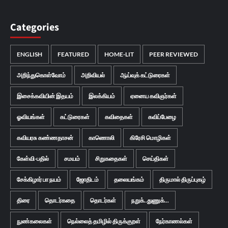
Categories
ENGLISH
FEATURED
HOME-LIT
PEER REVIEWED
அறிந்துகொள்வோம்
அறிவியல்
ஆய்வுக் கட்டுரைகள்
இசைக்கவியின் இதயம்
இலக்கியம்
ஏனைய கவிஞர்கள்
ஓவியங்கள்
கட்டுரைகள்
கவிதைகள்
கவிப்பேழை
கவியரசு கண்ணதாசன்
காணொலி
கிரேசி மொழிகள்
கேள்வி-பதில்
சமயம்
சிறுகதைகள்
செய்திகள்
சேக்கிழார் பா நயம்
ஜோதிடம்
தலையங்கம்
திருமால் திருப்புகழ்
திரை
தொடர்கதை
தொடர்கள்
நறுக்..துணுக்...
நுண்கலைகள்
நெல்லைத் தமிழில் திருக்குறள்
நேர்காணல்கள்