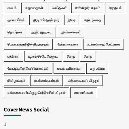
சமயம்
சிறுகதைகள்
செய்திகள்
சேக்கிழார் பா நயம்
ஜோதிடம்
தலையங்கம்
திருமால் திருப்புகழ்
திரை
தொடர்கதை
தொடர்கள்
நறுக்..துணுக்...
நுண்கலைகள்
நெல்லைத் தமிழில் திருக்குறள்
நேர்காணல்கள்
படக்கவிதைப் போட்டிகள்
பத்திகள்
பழகத் தெரிய வேணும்
பொது
பொது
போட்டிகளின் வெற்றியாளர்கள்
மரபுக் கவிதைகள்
மறு பகிர்வு
மின்னூல்கள்
வண்ணப் படங்கள்
வல்லமையாளர் விருது!
வல்லமையாளர் விருது பெற்றோரின் பட்டியல்
வார ராசி பலன்
CoverNews Social
Facebook