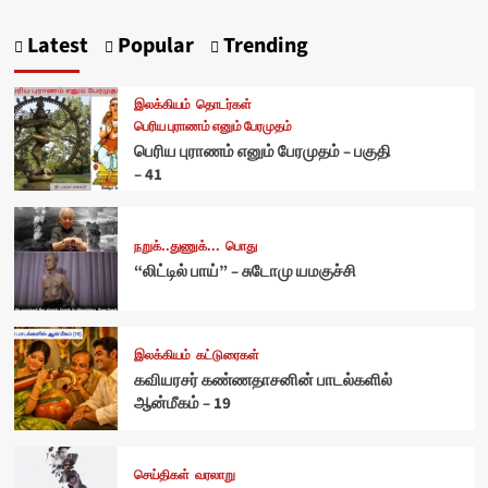
Latest
Popular
Trending
இலக்கியம்
தொடர்கள்
பெரிய புராணம் எனும் பேரமுதம்
பெரிய புராணம் எனும் பேரமுதம் – பகுதி
– 41
நறுக்..துணுக்...
பொது
“லிட்டில் பாய்” – சுடோமு யமகுச்சி
இலக்கியம்
கட்டுரைகள்
கவியரசர் கண்ணதாசனின் பாடல்களில்
ஆன்மீகம் – 19
செய்திகள்
வரலாறு