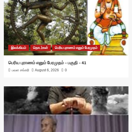
இலக்கியம்
தொடர்கள்
பெரிய புராணம் எனும் பேரமுதம்
பெரிய புராணம் எனும் பேரமுதம் – பகுதி – 41
பவள சங்கரி
August 6, 2026
0