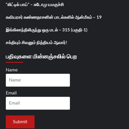
“லிட்டில் பாய்” – சுடோமு யமகுச்சி
கவியரசர் கண்ணதாசனின் பாடல்களில் ஆன்மீகம் – 19
இங்கிலாந்திலிருந்து ஒரு மடல் – 315 (பகுதி-1)
சக்தியும் சிவனும் நித்தியம் ஆவார்!
பதிவுகளை மின்னஞ்சலில் பெற
Name
Email