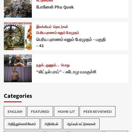
கட்டுரைகள்
போனேன் Phu Quok
இலக்கியம்
தொடர்கள்
பெரிய புராணம் எனும் பேரமுதம்
பெரிய புராணம் எனும் பேரமுதம் – பகுதி
– 41
நறுக்..துணுக்...
பொது
“லிட்டில் பாய்” – சுடோமு யமகுச்சி
Categories
ENGLISH
FEATURED
HOME-LIT
PEER REVIEWED
அறிந்துகொள்வோம்
அறிவியல்
ஆய்வுக் கட்டுரைகள்