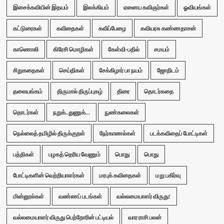
இசைக்கவியின் இதயம்
இலக்கியம்
ஏனைய கவிஞர்கள்
ஓவியங்கள்
கட்டுரைகள்
கவிதைகள்
கவிப்பேழை
கவியரசு கண்ணதாசன்
காணொலி
கிரேசி மொழிகள்
கேள்வி-பதில்
சமயம்
சிறுகதைகள்
செய்திகள்
சேக்கிழார் பா நயம்
ஜோதிடம்
தலையங்கம்
திருமால் திருப்புகழ்
திரை
தொடர்கதை
தொடர்கள்
நறுக்..துணுக்...
நுண்கலைகள்
நெல்லைத் தமிழில் திருக்குறள்
நேர்காணல்கள்
படக்கவிதைப் போட்டிகள்
பத்திகள்
பழகத் தெரிய வேணும்
பொது
பொது
போட்டிகளின் வெற்றியாளர்கள்
மரபுக் கவிதைகள்
மறு பகிர்வு
மின்னூல்கள்
வண்ணப் படங்கள்
வல்லமையாளர் விருது!
வல்லமையாளர் விருது பெற்றோரின் பட்டியல்
வார ராசி பலன்