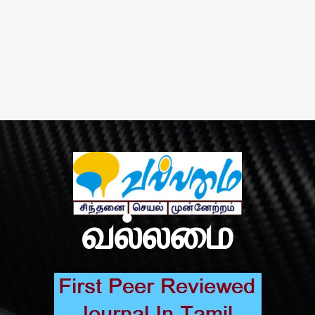
வல்லமை