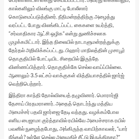
கால்களிலும் விலங்கு மாட்டி போலீஸார்
கொடுமைப்படுத்தினர். நீதிமன்றத்திற்கு அழைத்து
வரப்பட்ட போது விலங்கிடப்பட்ட கைகளை உயர்த்தி,
“சர்வாதிகார ஆட்சி ஒழிக” என்று துணிச்சலாக
முழக்கமிட்டார். இந்த நிலையில் நாடாளுமன்றத்துக்கு
தேர்தல் அறிவிக்கப்பட்டது. பிஹார் மாநிலத்தின் முசாபூர்
தொகுதியில் போட்டியிட சிறையில் இருந்தே
விண்ணப்பித்தார். தொகுதிக்கே செல்ல வாய்ப்பில்லை.
ஆனாலும் 3.5 லட்சம் வாக்குகள் வித்தியாசத்தில் ஜார்ஜ்
வெற்றிபெற்றார்.
இந்திரா காந்தி தோல்வியைத் தழுவினார். மொரார்ஜி
தேசாய் பிரதமரானார். அதைத் தொடர்ந்து மத்திய
அமைச்சர் பதவி ஜார்ஜை தேடி வந்தது. வழக்கம்போல
எளிய பைஜாமா குர்த்தாவில் ரயில்வே அமைச்சராக ரயில்
பவனில் நுழைந்தபோது, அங்கிருந்த வாயிற்காவலர், “யார்
நீங்கள்? உள்ளே செல்ல அனுமதிச் சீட்டு இருக்கிறதா?”