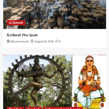
கட்டுரைகள்
போனேன் Phu Quok
நிர்மலா ராகவன்
August 10, 2026
0