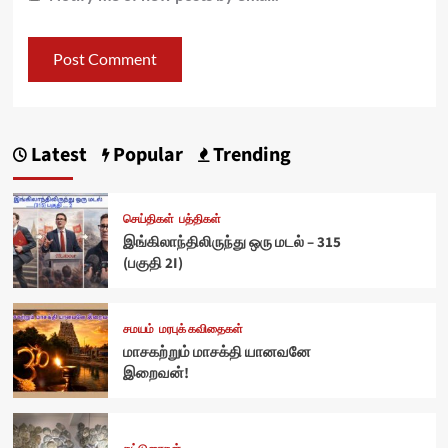
Latest
Popular
Trending
செய்திகள்
பத்திகள்
இங்கிலாந்திலிருந்து ஒரு மடல் – 315
(பகுதி 2I)
சமயம்
மரபுக் கவிதைகள்
மாசகற்றும் மாசக்தி யானவனே
இறைவன்!