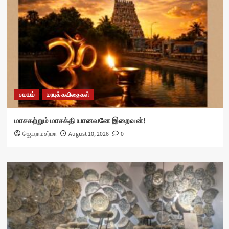
சமயம்
மரபுக் கவிதைகள்
மாசகற்றும் மாசக்தி யானவனே இறைவன்!
ஜெயராமசர்மா
August 10, 2026
0