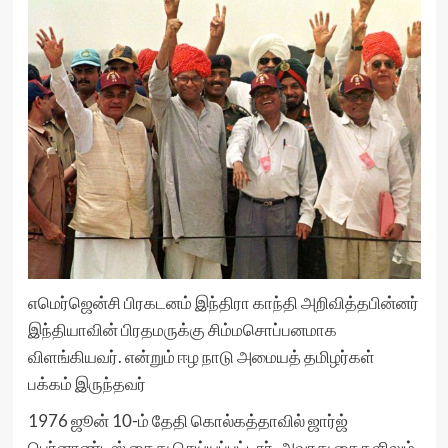
எமெர்ஜென்சி பிரகடனம் இந்திரா காந்தி அறிவித்தபின்னர்
இந்தியாவின் பிரதமருக்கு சிம்மசொப்பனமாக
விளங்கியவர். என்றும் ஈழ நாடு அமையத் தமிழர்கள்
பக்கம் இருந்தவர்
1976 ஜூன் 10-ம் தேதி கொல்கத்தாவில் ஜார்ஜ்
பெர்னாண்டஸ் கைது செய்யப்பட்டார். அவரது கைகளிலும்,