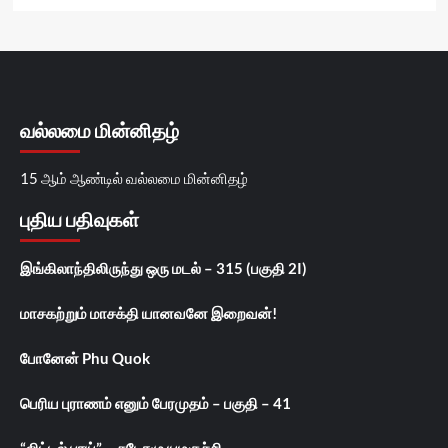
வல்லமை மின்னிதழ்
15 ஆம் ஆண்டில் வல்லமை மின்னிதழ்
புதிய பதிவுகள்
இங்கிலாந்திலிருந்து ஒரு மடல் – 315 (பகுதி 2I)
மாசகற்றும் மாசக்தி யானவனே இறைவன்!
போனேன் Phu Quok
பெரிய புராணம் எனும் பேரமுதம் – பகுதி – 41
“லிட்டில் பாய்” – சுடோமு யமகுச்சி