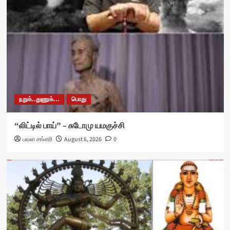
நறுக்..துணுக்...
பொது
“லிட்டில் பாய்” – சுடோமு யமகுச்சி
பவள சங்கரி
August 6, 2026
0