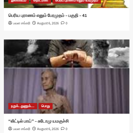
இலக்கியம்
தொடர்கள்
பெரிய புராணம் எனும் பேரமுதம்
பெரிய புராணம் எனும் பேரமுதம் – பகுதி – 41
பவள சங்கரி
August 6, 2026
0
நறுக்..துணுக்...
பொது
“லிட்டில் பாய்” – சுடோமு யமகுச்சி
பவள சங்கரி
August 6, 2026
0