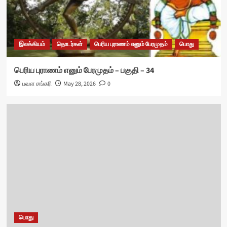
இலக்கியம்
தொடர்கள்
பெரிய புராணம் எனும் பேரமுதம்
பொது
பெரிய புராணம் எனும் பேரமுதம் – பகுதி – 34
பவள சங்கரி
May 28, 2026
0
பொது