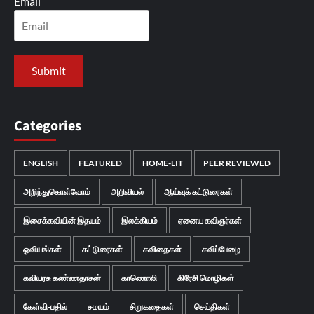
Email
Categories
ENGLISH
FEATURED
HOME-LIT
PEER REVIEWED
அறிந்துகொள்வோம்
அறிவியல்
ஆய்வுக் கட்டுரைகள்
இசைக்கவியின் இதயம்
இலக்கியம்
ஏனைய கவிஞர்கள்
ஓவியங்கள்
கட்டுரைகள்
கவிதைகள்
கவிப்பேழை
கவியரசு கண்ணதாசன்
காணொலி
கிரேசி மொழிகள்
கேள்வி-பதில்
சமயம்
சிறுகதைகள்
செய்திகள்