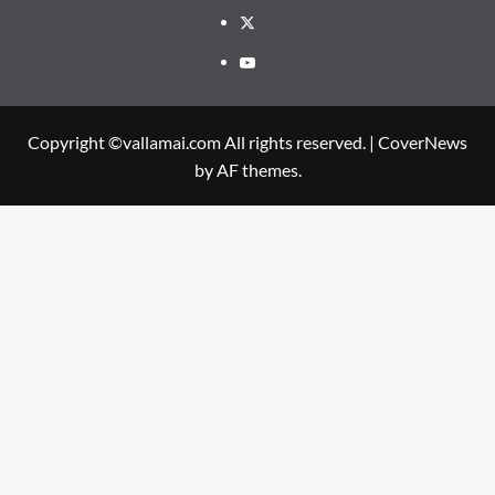
Twitter
Youtube
Copyright ©vallamai.com All rights reserved.
|
CoverNews
by AF themes.