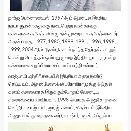
ஜார்ஜ் பெர்னாண்டஸ், 1967 ஆம் ஆண்டில் இந்திய
நாடாளுமன்றத்துக்கு நடைபெற்ற நான்காவது
மக்களவைத் தேர்தலில் முதன் முறையாகத் தேர்வானார்.
அதன் பிறகு, 1977, 1980, 1989, 1991, 1996, 1998,
1999, 2004 ஆம் ஆண்டுகளில் நடந்த தேர்தல்களிலும்
வென்று மொத்தம் ஒன்பது முறை இந்திய நாடாளுமன்ற
மக்களவை உறுப்பினராகப் பணியாற்றி உள்ளார்
வாஜ்பாயி மந்திரிசபையில் இந்தியா அணுகுண்டு
செய்யவும், அதன் மிஸைல்ஸ் புரோகிராமுக்கு அப்துல்
கலாம் தலைவராக இருக்கும்போதும் வேண்டிய
தலைமையை நல்கியவர். 1998-ல் பாரத அணுசோதனை
வெற்றி – வாஜ்பாயி, ஜார்ஜ், கலாம், சிதம்பரம் (இந்திய
அணுவியல் துறை தலைவர்), காஷ்மீர் பரூக் அப்துல்லா.