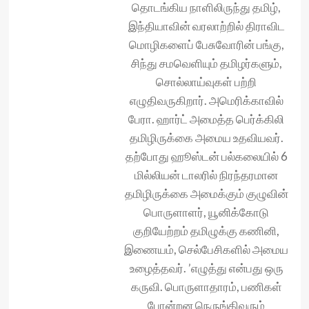
தொடங்கிய நாளிலிருந்து தமிழ்,
இந்தியாவின் வரலாற்றில் திராவிட
மொழிகளைப் பேசுவோரின் பங்கு,
சிந்து சமவெளியும் தமிழர்களும்,
சொல்லாய்வுகள் பற்றி
எழுதிவருகிறார். அமெரிக்காவில்
பேரா. ஹார்ட் அமைத்த பெர்க்கிலி
தமிழிருக்கை அமைய உதவியவர்.
தற்போது ஹூஸ்டன் பல்கலையில் 6
மில்லியன் டாலரில் நிரந்தரமான
தமிழிருக்கை அமைக்கும் குழுவின்
பொருளாளர், யூனிக்கோடு
குறியேற்றம் தமிழுக்கு கணினி,
இணையம், செல்பேசிகளில் அமைய
உழைத்தவர். ’எழுத்து என்பது ஒரு
கருவி. பொருளாதாரம், பணிகள்
போன்றன நெருங்கிவரும்