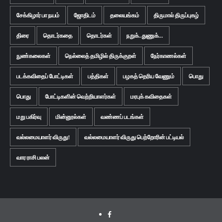
சேக்கிழார் பா நயம்
ஜோதிடம்
தலையங்கம்
திருமால் திருப்புகழ்
திரை
தொடர்கதை
தொடர்கள்
நறுக்..துணுக்...
நுண்கலைகள்
நெல்லைத் தமிழில் திருக்குறள்
நேர்காணல்கள்
படக்கவிதைப் போட்டிகள்
பத்திகள்
பழகத் தெரிய வேணும்
பொது
பொது
போட்டிகளின் வெற்றியாளர்கள்
மரபுக் கவிதைகள்
மறு பகிர்வு
மின்னூல்கள்
வண்ணப் படங்கள்
வல்லமையாளர் விருது!
வல்லமையாளர் விருது பெற்றோரின் பட்டியல்
வார ராசி பலன்
Facebook