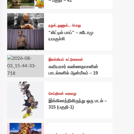
– பகுதி – 41
நறுக்..துணுக்...
பொது
“லிட்டில் பாய்” – சுடோமு
யமகுச்சி
இலக்கியம்
கட்டுரைகள்
கவியரசர் கண்ணதாசனின்
பாடல்களில் ஆன்மீகம் – 19
செய்திகள்
வரலாறு
இங்கிலாந்திலிருந்து ஒரு மடல் –
315 (பகுதி-1)