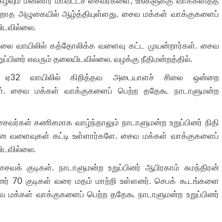
கழ்வும் மன்னார் மாவட்டச் சைவர்களை
,
உங்களுக்கு வாக்களித்த
மீறாத அழுகையில் ஆழ்த்தியுள்ளது. சைவ மக்கள் வாக்குகளைப்
யிடவில்லை
.
சாலை வாயிலில் கத்தோலிக்க வளைவு கட்ட முயன்றார்கள்
.
சைவ
ுப்பினர் எவரும் தலையிடவில்லை
.
வழக்கு நீதிமன்றத்தில்
.
ு ஏ
32
வாயிலில் கிறித்தவ அடையாளச் சிலை ஒன்றை
்
.
சைவ மக்கள் வாக்குகளைப் பெற்ற ததேகூ நாடாளுமன்ற
சைவர்கள் கணிசமாக வாழ்ந்தாலும் நாடாளுமன்ற உறுப்பினர் நிதி
ின்ன வளைவுகள் கட்டி உள்ளார்களே
.
சைவ மக்கள் வாக்குகளைப்
யிடவில்லை
.
சைவக் குடிகள்
.
நாடாளுமன்ற உறுப்பினர் ஆபிரகாம் சுமந்திரன்
னர்
70
குடிகள் வரை மதம் மாற்றி உள்ளனர்
.
செபக் கூடங்களை
 மக்கள் வாக்குகளைப் பெற்ற ததேகூ நாடாளுமன்ற உறுப்பினர்