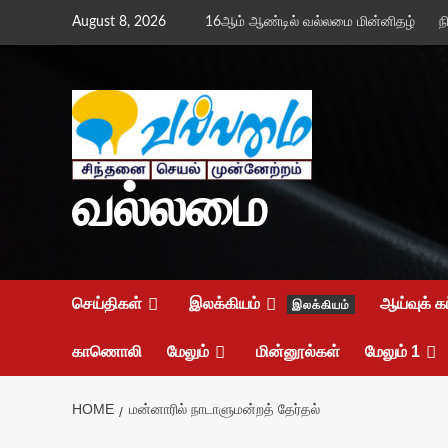
Skip
August 8, 2026
16ஆம் ஆண்டில் வல்லமை மின்னிதழ்
ந
to
content
வல்லமை
செய்திகள்
இலக்கியம்
ஆய்வுக் க
இலக்கியம்
காணொலி
மேலும்
மின்னூல்கள்
மேலும் 1
HOME
மன்னாரில் நாடாளுமன்றத் தேர்தல்