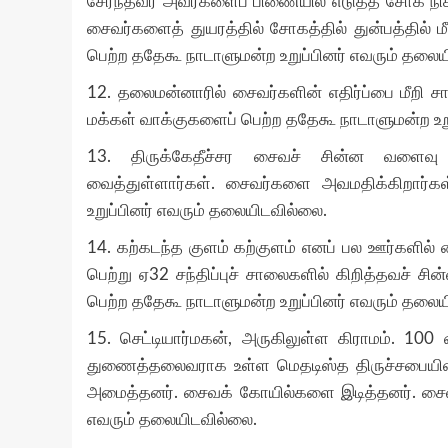
சேர்ந்தவர் அவர்களைப் பிணையில் எடுத்த சோக நி
சைவர்களைத் துயரத்தில் சோகத்தில் துன்பத்தில் 
பெற்ற ததேகூ நாடாளுமன்ற உறுப்பினர் எவரும் தலை
12.
தலைமன்னாரில் சைவர்களின் எதிர்ப்பை மீறி 
மக்கள் வாக்குகளைப் பெற்ற ததேகூ நாடாளுமன்ற உற
13.
திருக்கேதீச்சர சைவச் சின்ன வளைவ
வைத்துள்ளார்கள்
.
சைவர்களை அவமதிக்கிறார்கள
உறுப்பினர் எவரும் தலையிடவில்லை
.
14.
கற்கடந்த குளம் கற்குளம் எனப் பல ஊர்களில் 
பெற்று ஏ
32
சந்திப்புச் சாலைகளில் கிறித்தவச் ச
பெற்ற ததேகூ நாடாளுமன்ற உறுப்பினர் எவரும் தலை
15.
செட்டியார்மகன்
,
அருகிலுள்ள கிராமம்
. 100
துணைத்தலைவராக உள்ள மெதடிஸ்த திருச்சபையி
அமைத்தனர்
.
சைவக் கோயில்களை இடித்தனர்
.
சைவ
எவரும் தலையிடவில்லை
.