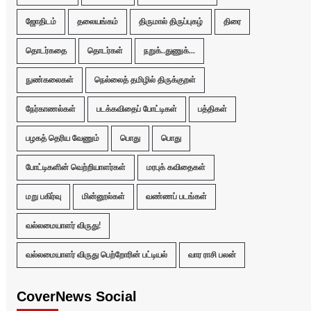
ஜோதிடம்
தலையங்கம்
திருமால் திருப்புகழ்
திரை
தொடர்கதை
தொடர்கள்
நறுக்..துணுக்...
நுண்கலைகள்
நெல்லைத் தமிழில் திருக்குறள்
நேர்காணல்கள்
படக்கவிதைப் போட்டிகள்
பத்திகள்
பழகத் தெரிய வேணும்
பொது
பொது
போட்டிகளின் வெற்றியாளர்கள்
மரபுக் கவிதைகள்
மறு பகிர்வு
மின்னூல்கள்
வண்ணப் படங்கள்
வல்லமையாளர் விருது!
வல்லமையாளர் விருது பெற்றோரின் பட்டியல்
வார ராசி பலன்
CoverNews Social