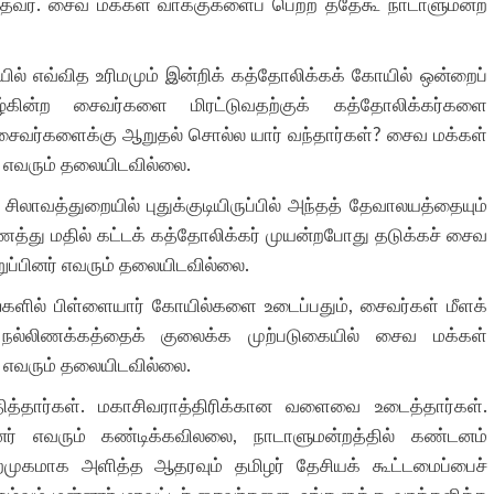
தவர்
.
சைவ மக்கள் வாக்குகளைப் பெற்ற ததேகூ நாடாளுமன்ற
ியில் எவ்வித உரிமமும் இன்றிக் கத்தோலிக்கக் கோயில் ஒன்றைப்
ழ்கின்ற சைவர்களை மிரட்டுவதற்குக் கத்தோலிக்கர்களை
சைவர்களைக்கு ஆறுதல் சொல்ல யார் வந்தார்கள்
?
சைவ மக்கள்
் எவரும் தலையிடவில்லை
.
சிலாவத்துறையில் புதுக்குடியிருப்பில் அந்தத் தேவாலயத்தையும்
த்து மதில் கட்டக் கத்தோலிக்கர் முயன்றபோது தடுக்கச் சைவ
ுப்பினர் எவரும் தலையிடவில்லை
.
களில் பிள்ளையார் கோயில்களை உடைப்பதும்
,
சைவர்கள் மீளக்
 நல்லிணக்கத்தைக் குலைக்க முற்படுகையில்
சைவ மக்கள்
் எவரும் தலையிடவில்லை
.
த்தார்கள்
.
மகாசிவராத்திரிக்கான வளைவை உடைத்தார்கள்
.
ினர் எவரும் கண்டிக்கவிலலை
,
நாடாளுமன்றத்தில் கண்டனம்
ைமுகமாக அளித்த ஆதரவும் தமிழர் தேசியக் கூட்டமைப்பைச்