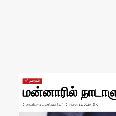
கட்டுரைகள்
மன்னாரில் நாடாள
மறவன்புலவு க.சச்சிதானந்தன்
March 11, 2020
0