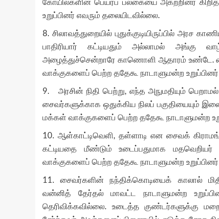
கோயில்களின் பெயர்ப் பலகையை அகற்றினர் கிறித்
உறுப்பினர் எவரும் தலையிடவில்லை
.
8.
சிலாவத்துறையில் புதுக்குடியிருப்பில் அரச காண
பாதிரியார் கட்டியதும் அல்லாமல் அங்கு வா
அழைத்துச்சென்றாரே காணொளி ஆதாரம் உண்டே
.
வாக்குகளைப் பெற்ற ததேகூ நாடாளுமன்ற உறுப்பினர
9.
அரசின் நிதி பெற்று
,
எந்த அநுமதியும் பெறாமல் 
சைவர்களுக்காக ஒதுக்கிய நிலப் பகுதியையும் இணை
மக்கள் வாக்குகளைப் பெற்ற ததேகூ நாடாளுமன்ற உற
10.
ஆள்காட்டிவெளி
,
தள்ளாடி என சைவக் கிராமங்
கட்டியதை மீண்டும் உடைப்பதுமாக மதவெறியர்
வாக்குகளைப் பெற்ற ததேகூ நாடாளுமன்ற உறுப்பினர
11.
சைவர்களின் நந்திக்கொடியைக் காலால் மிதி
வன்னித் தேர்தல் மாவட்ட நாடாளுமன்ற உறுப்ப
தெரிவிக்கவில்லை
.
உடைத்த
குண்டர்களுக்கு மற