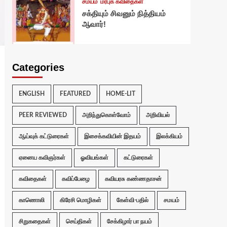
சமயம்
மரபுக் கவிதைகள்
சக்தியும் சிவனும் நித்தியம்
ஆவார்!
Categories
ENGLISH
FEATURED
HOME-LIT
PEER REVIEWED
அறிந்துகொள்வோம்
அறிவியல்
ஆய்வுக் கட்டுரைகள்
இசைக்கவியின் இதயம்
இலக்கியம்
ஏனைய கவிஞர்கள்
ஓவியங்கள்
கட்டுரைகள்
கவிதைகள்
கவிப்பேழை
கவியரசு கண்ணதாசன்
காணொலி
கிரேசி மொழிகள்
கேள்வி-பதில்
சமயம்
சிறுகதைகள்
செய்திகள்
சேக்கிழார் பா நயம்