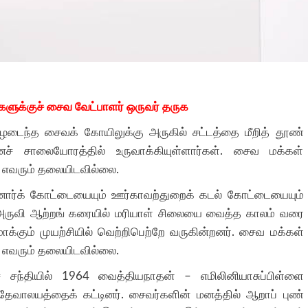
களுக்குச்
சைவ வேட்பாளர் ஒருவர் தருக
பாழடைந்த சைவக் கோயிலுக்கு அருகில் சட்டத்தை மீறித் தூண்
ச் சாலையோரத்தில் உருவாக்கியுள்ளார்கள். சைவ மக்கள்
் எவரும் தலையிடவில்லை
.
்னார்க் கோட்டையையும் ஊர்காவற்துறைக் கடல் கோட்டையையும்
ு அருவி ஆற்றங் கரையில் மரியாள் சிலையை வைத்த காலம் வரை
க்கும் முயற்சியில் வெற்றிபெற்றே வருகின்றனர்
.
சைவ மக்கள்
் எவரும் தலையிடவில்லை
.
் சந்தியில்
1964
வைத்தியநாதன்
–
எமிலினியாசுப்பிள்ளை
தேவாலயத்தைக் கட்டினர்
.
சைவர்களின் மனத்தில் ஆறாப் புண்