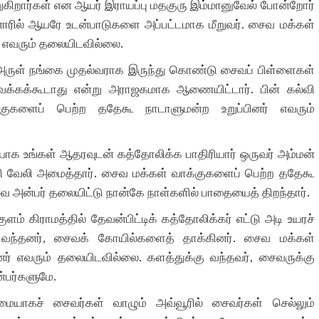
றுகிறார்கள் என ஆயர் இராயப்பு மதகுரு இம்மானுவேல் போன்றோர்
ாரில் ஆயரே உடன்பாடுகளை அப்பட்டமாக மீறுவர்
.
சைவ மக்கள்
் எவரும் தலையிடவில்லை
.
க அருள் நங்கை முதல்வராக இருந்து கொண்டு சைவப் பிள்ளைகள்
ூ வைக்கக்கூடாது என்று அராஜகமாக ஆணையிட்டார்
.
பின் கல்வி
ுகளைப் பெற்ற ததேகூ நாடாளுமன்ற உறுப்பினர் எவரும்
சியாக உங்கள் ஆதரவுடன் கத்தோலிக்க பாதிரியார் ஒருவர் அம்மன்
பி வேலி அமைத்தார்
.
சைவ மக்கள் வாக்குகளைப் பெற்ற ததேகூ
வ அன்பர் தலையிட்டு நான்கே நாள்களில் பாதையைத் திறந்தார்
.
ளம் கிராமத்தில் தேவன்பிட்டிக் கத்தோலிக்கர் எட்டு அடி உயரச்
 வந்தனர்
,
சைவக் கோயில்களைத் தாக்கினர்
.
சைவ மக்கள்
னர் எவரும் தலையிடவில்லை
.
களத்துக்கு வந்தவர்
,
சைவருக்கு
்பர்களுமே
.
மையாகச் சைவர்கள் வாழும் அவ்வூரில் சைவர்கள் செல்லும்