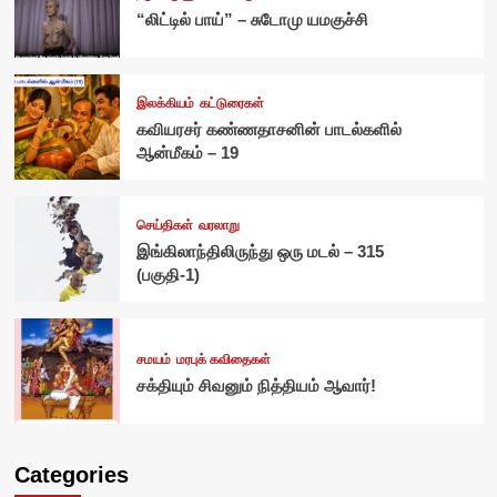
“லிட்டில் பாய்” – சுடோமு யமகுச்சி
இலக்கியம்
கட்டுரைகள்
கவியரசர் கண்ணதாசனின் பாடல்களில்
ஆன்மீகம் – 19
செய்திகள்
வரலாறு
இங்கிலாந்திலிருந்து ஒரு மடல் – 315
(பகுதி-1)
சமயம்
மரபுக் கவிதைகள்
சக்தியும் சிவனும் நித்தியம் ஆவார்!
Categories