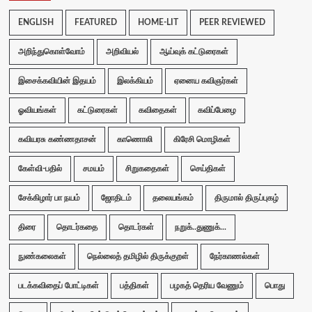
ENGLISH
FEATURED
HOME-LIT
PEER REVIEWED
அறிந்துகொள்வோம்
அறிவியல்
ஆய்வுக் கட்டுரைகள்
இசைக்கவியின் இதயம்
இலக்கியம்
ஏனைய கவிஞர்கள்
ஓவியங்கள்
கட்டுரைகள்
கவிதைகள்
கவிப்பேழை
கவியரசு கண்ணதாசன்
காணொலி
கிரேசி மொழிகள்
கேள்வி-பதில்
சமயம்
சிறுகதைகள்
செய்திகள்
சேக்கிழார் பா நயம்
ஜோதிடம்
தலையங்கம்
திருமால் திருப்புகழ்
திரை
தொடர்கதை
தொடர்கள்
நறுக்..துணுக்...
நுண்கலைகள்
நெல்லைத் தமிழில் திருக்குறள்
நேர்காணல்கள்
படக்கவிதைப் போட்டிகள்
பத்திகள்
பழகத் தெரிய வேணும்
பொது