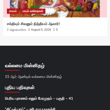
சமயம்
மரபுக் கவிதைகள்
சக்தியும் சிவனும் நித்தியம் ஆவார்!
ஜெயராமசர்மா
August 5, 2026
0
வல்லமை மின்னிதழ்
15 ஆம் ஆண்டில் வல்லமை மின்னிதழ்
புதிய பதிவுகள்
பெரிய புராணம் எனும் பேரமுதம் – பகுதி – 41
“லிட்டில் பாய்” – சுடோமு யமகுச்சி