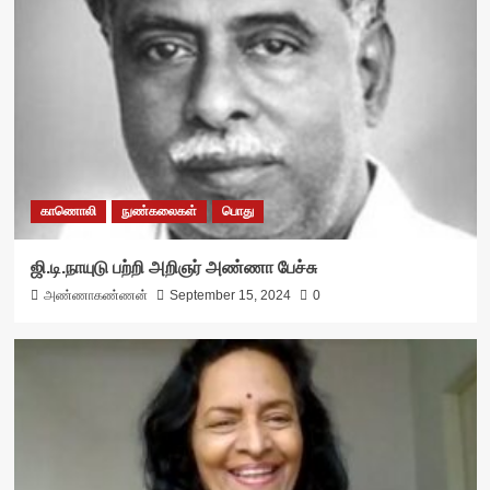
காணொலி
நுண்கலைகள்
பொது
ஜி.டி.நாயுடு பற்றி அறிஞர் அண்ணா பேச்சு
அண்ணாகண்ணன்
September 15, 2024
0