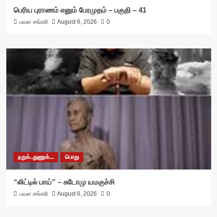
பெரிய புராணம் எனும் பேரமுதம் – பகுதி – 41
பவள சங்கரி
August 6, 2026
0
நறுக்..துணுக்...
பொது
“லிட்டில் பாய்” – சுடோமு யமகுச்சி
பவள சங்கரி
August 6, 2026
0