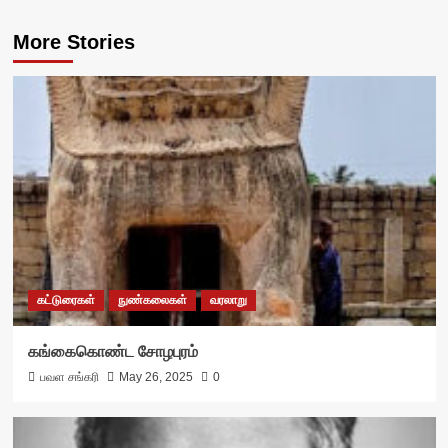
More Stories
கட்டுரைகள்
நுண்கலைகள்
வரலாறு
கங்கைகொண்ட சோழபுரம்
பவள சங்கரி
May 26, 2025
0