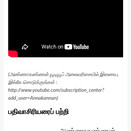
(அண்ணாகண்ணன் யூடியூப் அலைவரிசையில் இணைய,
இங்கே சொடுக்குங்கள் :
http://www.youtube.com/subscription_center?
add_user=Annakannan
)
பதிவாசிரியரைப் பற்றி
அண்ணாகண்ணன்