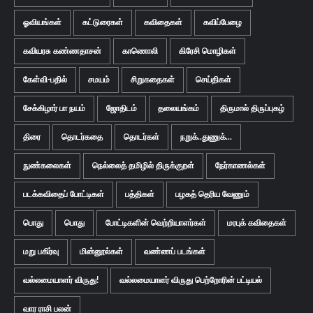
ஓவியங்கள்
கட்டுரைகள்
கவிதைகள்
கவிப்பேழை
கவியரசு கண்ணதாசன்
காணொலி
கிரேசி மொழிகள்
கேள்வி-பதில்
சமயம்
சிறுகதைகள்
செய்திகள்
சேக்கிழார் பா நயம்
ஜோதிடம்
தலையங்கம்
திருமால் திருப்புகழ்
திரை
தொடர்கதை
தொடர்கள்
நறுக்..துணுக்...
நுண்கலைகள்
நெல்லைத் தமிழில் திருக்குறள்
நேர்காணல்கள்
படக்கவிதைப் போட்டிகள்
பத்திகள்
பழகத் தெரிய வேணும்
பொது
பொது
போட்டிகளின் வெற்றியாளர்கள்
மரபுக் கவிதைகள்
மறு பகிர்வு
மின்னூல்கள்
வண்ணப் படங்கள்
வல்லமையாளர் விருது!
வல்லமையாளர் விருது பெற்றோரின் பட்டியல்
வார ராசி பலன்