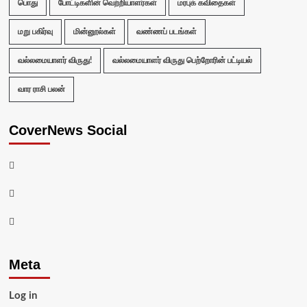
பொது
போட்டிகளின் வெற்றியாளர்கள்
மரபுக் கவிதைகள்
மறு பகிர்வு
மின்னூல்கள்
வண்ணப் படங்கள்
வல்லமையாளர் விருது!
வல்லமையாளர் விருது பெற்றோரின் பட்டியல்
வார ராசி பலன்
CoverNews Social
Facebook
Twitter
Youtube
Meta
Log in