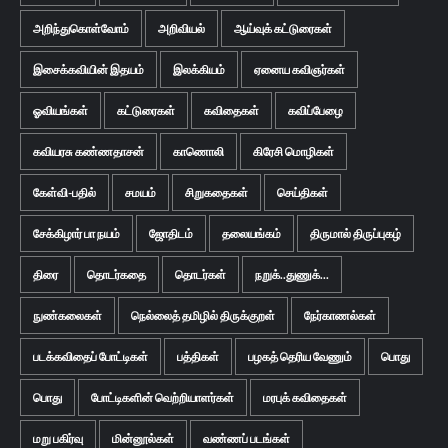
அறிந்துகொள்வோம்
அறிவியல்
ஆய்வுக் கட்டுரைகள்
இசைக்கவியின் இதயம்
இலக்கியம்
ஏனைய கவிஞர்கள்
ஓவியங்கள்
கட்டுரைகள்
கவிதைகள்
கவிப்பேழை
கவியரசு கண்ணதாசன்
காணொலி
கிரேசி மொழிகள்
கேள்வி-பதில்
சமயம்
சிறுகதைகள்
செய்திகள்
சேக்கிழார் பா நயம்
ஜோதிடம்
தலையங்கம்
திருமால் திருப்புகழ்
திரை
தொடர்கதை
தொடர்கள்
நறுக்..துணுக்...
நுண்கலைகள்
நெல்லைத் தமிழில் திருக்குறள்
நேர்காணல்கள்
படக்கவிதைப் போட்டிகள்
பத்திகள்
பழகத் தெரிய வேணும்
பொது
பொது
போட்டிகளின் வெற்றியாளர்கள்
மரபுக் கவிதைகள்
மறு பகிர்வு
மின்னூல்கள்
வண்ணப் படங்கள்