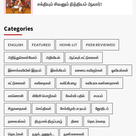
சக்தியும் சிவனும் நித்தியம் ஆவார்!
Categories
ENGLISH
FEATURED
HOME-LIT
PEER REVIEWED
அறிந்துகொள்வோம்
அறிவியல்
ஆய்வுக் கட்டுரைகள்
இசைக்கவியின் இதயம்
இலக்கியம்
ஏனைய கவிஞர்கள்
ஓவியங்கள்
கட்டுரைகள்
கவிதைகள்
கவிப்பேழை
கவியரசு கண்ணதாசன்
காணொலி
கிரேசி மொழிகள்
கேள்வி-பதில்
சமயம்
சிறுகதைகள்
செய்திகள்
சேக்கிழார் பா நயம்
ஜோதிடம்
தலையங்கம்
திருமால் திருப்புகழ்
திரை
தொடர்கதை
தொடர்கள்
நறுக்..துணுக்...
நுண்கலைகள்