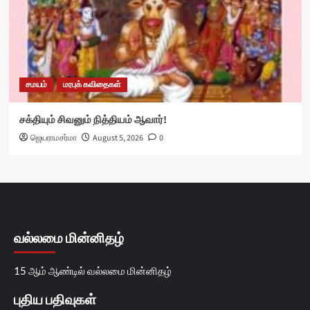
சமயம்
மரபுக் கவிதைகள்
சக்தியும் சிவனும் நித்தியம் ஆவார்!
ஜெயராமசர்மா
August 5, 2026
0
வல்லமை மின்னிதழ்
15 ஆம் ஆண்டில் வல்லமை மின்னிதழ்
புதிய பதிவுகள்