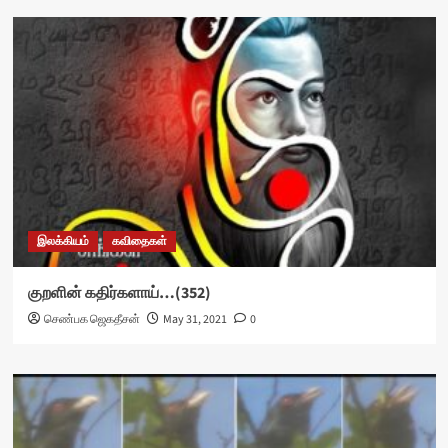
இலக்கியம்
கவிதைகள்
குறளின் கதிர்களாய்…(352)
செண்பக ஜெகதீசன்
May 31, 2021
0