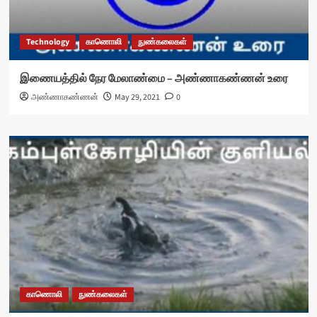
Technology
காணொலி
நுண்கலைகள்
இணையத்தில் நேர மேலாண்மை – அண்ணாகண்ணன் உரை
அண்ணாகண்ணன்
May 29, 2021
0
காணொலி
நுண்கலைகள்