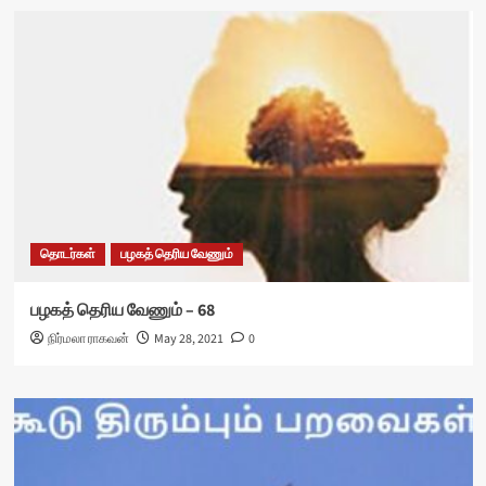
தொடர்கள்
பழகத் தெரிய வேணும்
பழகத் தெரிய வேணும் – 68
நிர்மலா ராகவன்
May 28, 2021
0