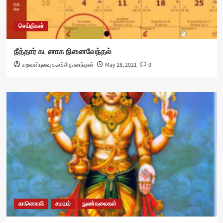
செய்திகள்
நீத்தார் கடனாக நினைவேந்தல்
மறவன்புலவு க.சச்சிதானந்தன்
May 28, 2021
0
காணொலி
சமயம்
நுண்கலைகள்