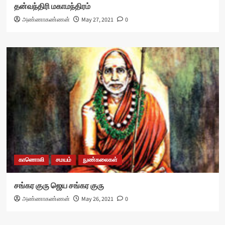
தன்வந்திரி மகாமந்திரம்
அண்ணாகண்ணன்
May 27, 2021
0
காணொலி
சமயம்
நுண்கலைகள்
சங்கர குரு ஜெய சங்கர குரு
அண்ணாகண்ணன்
May 26, 2021
0