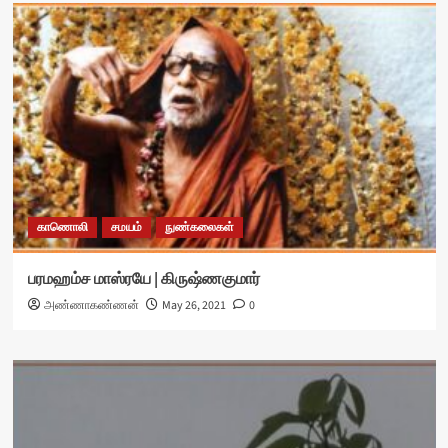
காணொலி
சமயம்
நுண்கலைகள்
பரமஹம்ச மாஸ்ரயே | கிருஷ்ணகுமார்
அண்ணாகண்ணன்
May 26, 2021
0