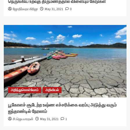
நெருங்கிய உறவுத் திருமணத்தால் விளையும் கேடுகள்
ஜோதிர்லதா கிரிஜா
May 31, 2021
0
அறிந்துகொள்வோம்
அறிவியல்
பூகோளச் சூடேற்ற உஷ்ண எச்சரிக்கை வரம்பு அடுத்து வரும்
ஐந்தாண்டில் நேரலாம்
சி.ஜெயபாரதன்
May 31, 2021
1