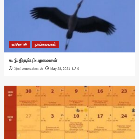
காணொலி
நுண்கலைகள்
கூடு திரும்பும் பறவைகள்
அண்ணாகண்ணன்
May 28, 2021
0