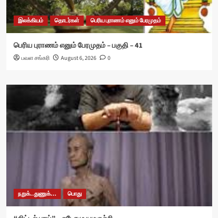
இலக்கியம்
தொடர்கள்
பெரிய புராணம் எனும் பேரமுதம்
பெரிய புராணம் எனும் பேரமுதம் – பகுதி – 41
பவள சங்கரி
August 6, 2026
0
நறுக்..துணுக்...
பொது