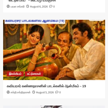
“லிட்டில் பாய்” – சுடோமு யமகுச்சி
பவள சங்கரி
August 6, 2026
0
இலக்கியம்
கட்டுரைகள்
கவியரசர் கண்ணதாசனின் பாடல்களில் ஆன்மீகம் – 19
சக்தி சக்திதாசன்
August 5, 2026
0