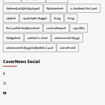
நெல்லைத் தமிழில் திருக்குறள்
நேர்காணல்கள்
படக்கவிதைப் போட்டிகள்
பத்திகள்
பழகத் தெரிய வேணும்
பொது
பொது
போட்டிகளின் வெற்றியாளர்கள்
மரபுக் கவிதைகள்
மறு பகிர்வு
மின்னூல்கள்
வண்ணப் படங்கள்
வல்லமையாளர் விருது!
வல்லமையாளர் விருது பெற்றோரின் பட்டியல்
வார ராசி பலன்
CoverNews Social
Facebook
Twitter
Youtube