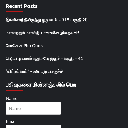
Recent Posts
இங்கிலாந்திலிருந்து ஒரு மடல் – 315 (பகுதி 2I)
மாசகற்றும் மாசக்தி யானவனே இறைவன்!
போனேன் Phu Quok
பெரிய புராணம் எனும் பேரமுதம் – பகுதி – 41
“லிட்டில் பாய்” – சுடோமு யமகுச்சி
பதிவுகளை மின்னஞ்சலில் பெற
Name
Email