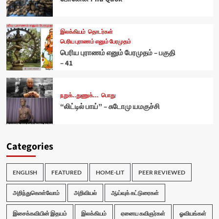
இலக்கியம்
தொடர்கள்
பெரிய புராணம் எனும் பேரமுதம்
பெரிய புராணம் எனும் பேரமுதம் – பகுதி
– 41
நறுக்..துணுக்...
பொது
“லிட்டில் பாய்” – சுடோமு யமகுச்சி
Categories
ENGLISH
FEATURED
HOME-LIT
PEER REVIEWED
அறிந்துகொள்வோம்
அறிவியல்
ஆய்வுக் கட்டுரைகள்
இசைக்கவியின் இதயம்
இலக்கியம்
ஏனைய கவிஞர்கள்
ஓவியங்கள்