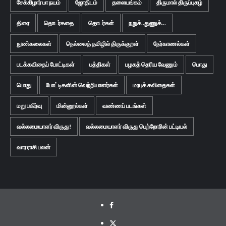
சேக்கிழார் பா நயம்
ஜோதிடம்
தலையங்கம்
திருமால் திருப்புகழ்
திரை
தொடர்கதை
தொடர்கள்
நறுக்..துணுக்...
நுண்கலைகள்
நெல்லைத் தமிழில் திருக்குறள்
நேர்காணல்கள்
படக்கவிதைப் போட்டிகள்
பத்திகள்
பழகத் தெரிய வேணும்
பொது
பொது
போட்டிகளின் வெற்றியாளர்கள்
மரபுக் கவிதைகள்
மறு பகிர்வு
மின்னூல்கள்
வண்ணப் படங்கள்
வல்லமையாளர் விருது!
வல்லமையாளர் விருது பெற்றோரின் பட்டியல்
வார ராசி பலன்
Facebook
Twitter