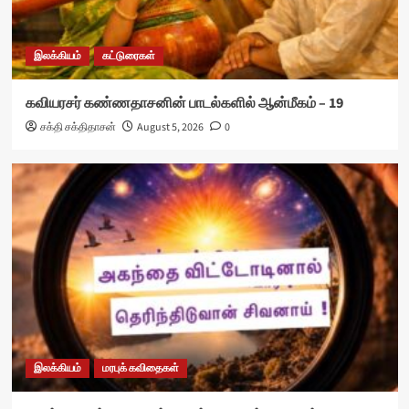
இலக்கியம்
கட்டுரைகள்
கவியரசர் கண்ணதாசனின் பாடல்களில் ஆன்மீகம் – 19
சக்தி சக்திதாசன்
August 5, 2026
0
இலக்கியம்
மரபுக் கவிதைகள்