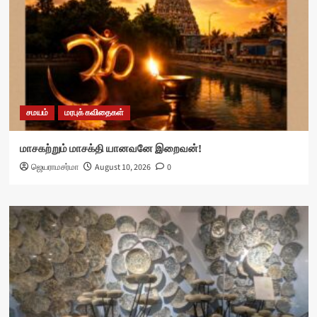
சமயம்
மரபுக் கவிதைகள்
மாசகற்றும் மாசக்தி யானவனே இறைவன்!
ஜெயராமசர்மா
August 10, 2026
0