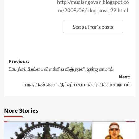
http://muelangovan.blogspot.co
m/2008/06/blog-post_29.html
See author's posts
Post
Previous:
பிரபஞ்சப் பிறப்பை விளக்கிய விஞ்ஞானி ஜார்ஜ் காமாவ்
navigation
Next:
பாரத விண்வெளி ஆய்வுப் பிதா டாக்டர் விக்ரம் சாராபாய்​
More Stories