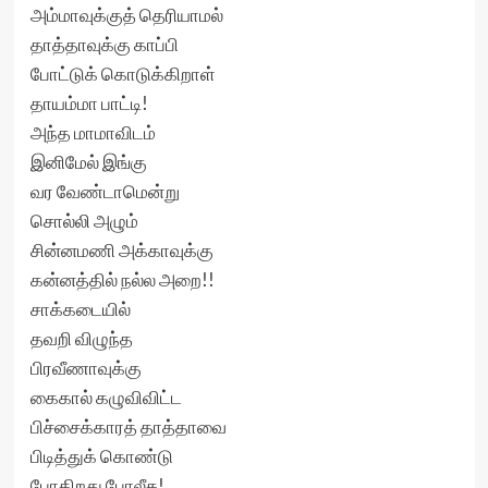
அம்மாவுக்குத் தெரியாமல்
தாத்தாவுக்கு காப்பி
போட்டுக் கொடுக்கிறாள்
தாயம்மா பாட்டி!
அந்த மாமாவிடம்
இனிமேல் இங்கு
வர வேண்டாமென்று
சொல்லி அழும்
சின்னமணி அக்காவுக்கு
கன்னத்தில் நல்ல அறை!!
சாக்கடையில்
தவறி விழுந்த
பிரவீணாவுக்கு
கைகால் கழுவிவிட்ட
பிச்சைக்காரத் தாத்தாவை
பிடித்துக் கொண்டு
போகிறது போலீசு!