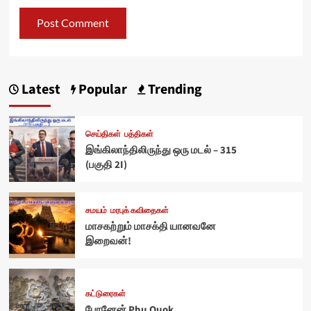
Latest
Popular
Trending
செய்திகள்
பத்திகள்
இங்கிலாந்திலிருந்து ஒரு மடல் – 315
(பகுதி 2I)
சமயம்
மரபுக் கவிதைகள்
மாசகற்றும் மாசக்தி யானவனே
இறைவன்!
கட்டுரைகள்
போனேன் Phu Quok