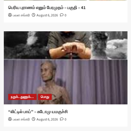
பெரிய புராணம் எனும் பேரமுதம் – பகுதி – 41
பவள சங்கரி
August 6, 2026
0
நறுக்..துணுக்...
பொது
“லிட்டில் பாய்” – சுடோமு யமகுச்சி
பவள சங்கரி
August 6, 2026
0