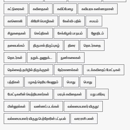
கட்டுரைகள்
கவிதைகள்
கவிப்பேழை
கவியரசு கண்ணதாசன்
காணொலி
கிரேசி மொழிகள்
கேள்வி-பதில்
சமயம்
சிறுகதைகள்
செய்திகள்
சேக்கிழார் பா நயம்
ஜோதிடம்
தலையங்கம்
திருமால் திருப்புகழ்
திரை
தொடர்கதை
தொடர்கள்
நறுக்..துணுக்...
நுண்கலைகள்
நெல்லைத் தமிழில் திருக்குறள்
நேர்காணல்கள்
படக்கவிதைப் போட்டிகள்
பத்திகள்
பழகத் தெரிய வேணும்
பொது
பொது
போட்டிகளின் வெற்றியாளர்கள்
மரபுக் கவிதைகள்
மறு பகிர்வு
மின்னூல்கள்
வண்ணப் படங்கள்
வல்லமையாளர் விருது!
வல்லமையாளர் விருது பெற்றோரின் பட்டியல்
வார ராசி பலன்