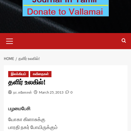
Primary
Menu
HOME
தளிர் உலகில்!
இலக்கியம்
கவிதைகள்
தளிர் உலகில்!
நா. கணேசன்
March 25, 2013
0
பழமைபேசி
யோகா கிளாசுக்கு
பாரதி நகர் போயிருக்கும்