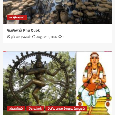
கட்டுரைகள்
போனேன் Phu Quok
நிர்மலா ராகவன்
August 10, 2026
0
இலக்கியம்
தொடர்கள்
பெரிய புராணம் எனும் பேரமுதம்