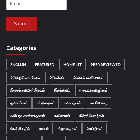
Categories
ENGLISH
FEATURED
HOME-LIT
PEER REVIEWED
அறிந்துகொள்வோம்
அறிவியல்
ஆய்வுக் கட்டுரைகள்
இசைக்கவியின் இதயம்
இலக்கியம்
ஏனைய கவிஞர்கள்
ஓவியங்கள்
கட்டுரைகள்
கவிதைகள்
கவிப்பேழை
கவியரசு கண்ணதாசன்
காணொலி
கிரேசி மொழிகள்
கேள்வி-பதில்
சமயம்
சிறுகதைகள்
செய்திகள்