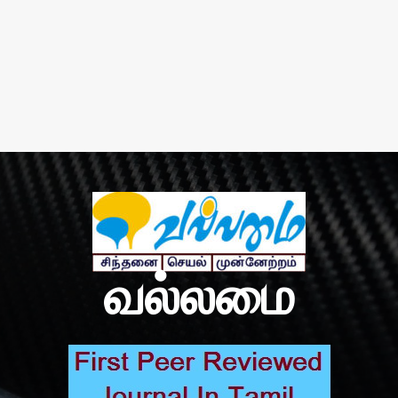
வல்லமை