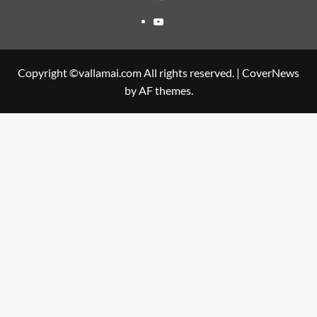
Youtube
Copyright ©vallamai.com All rights reserved.
|
CoverNews
by AF themes.