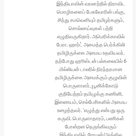
இந்தியாவின் வரலாற்றில் திராவிட
மொழிகளைப் பேசுவோரின் பங்கு,
சிந்து சமவெளியும் தமிழர்களும்,
சொல்லாய்வுகள் பற்றி
எழுதிவருகிறார். அமெரிக்காவில்
பேரா. ஹார்ட் அமைத்த பெர்க்கிலி
தமிழிருக்கை அமைய உதவியவர்.
தற்போது ஹூஸ்டன் பல்கலையில் 6
மில்லியன் டாலரில் நிரந்தரமான
தமிழிருக்கை அமைக்கும் குழுவின்
பொருளாளர், யூனிக்கோடு
குறியேற்றம் தமிழுக்கு கணினி,
இணையம், செல்பேசிகளில் அமைய
உழைத்தவர். ’எழுத்து என்பது ஒரு
கருவி. பொருளாதாரம், பணிகள்
போன்றன நெருங்கிவரும்
இந்தியாவில், ரோமன்/ஆங்கில