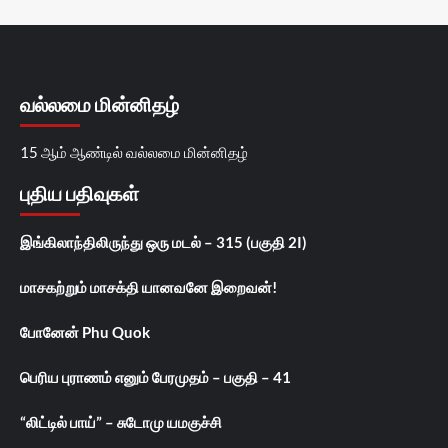
வல்லமை மின்னிதழ்
15 ஆம் ஆண்டில் வல்லமை மின்னிதழ்
புதிய பதிவுகள்
இங்கிலாந்திலிருந்து ஒரு மடல் – 315 (பகுதி 2I)
மாசகற்றும் மாசக்தி யானவனே இறைவன்!
போனேன் Phu Quok
பெரிய புராணம் எனும் பேரமுதம் – பகுதி – 41
“லிட்டில் பாய்” – சுடோமு யமகுச்சி