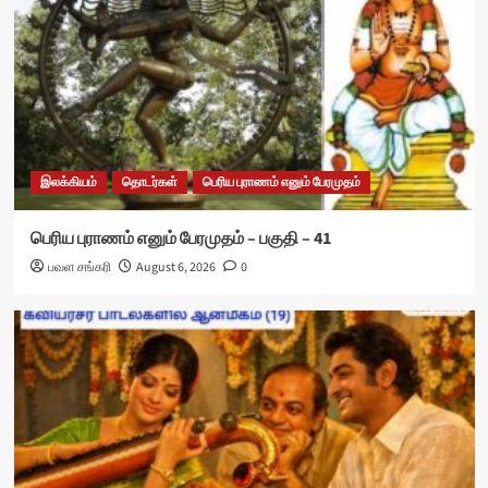
இலக்கியம்
தொடர்கள்
பெரிய புராணம் எனும் பேரமுதம்
பெரிய புராணம் எனும் பேரமுதம் – பகுதி – 41
பவள சங்கரி
August 6, 2026
0