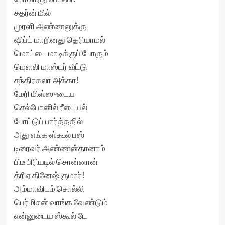
சதர்ன் மில்
முரளி அண்ணனுக்கு
ஷிப்ட் மாறினது தெரியாமல்
மொட்டை மாடிக்குப் போகும்
மெளலி மாஸ்டர் வீட்டு
சந்திரகலா அக்கா!
மேரி மிஸ்ஸுடைய
செல்போனில் ரீடையல்
போட்டுப் பார்த்ததில்
அது எங்க ஸ்கூல் பஸ்
டிரைவர் அண்ணன்தானாம்
பிடீ பிரியடில் சொன்னான்
த்ரீ ஏ தினேஷ் குமார்!
அம்மாவிடம் சொல்லி
பெர்மிசன் வாங்க வேண்டும்
என்னுடைய ஸ்கூல் டே