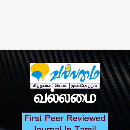
வல்லமை