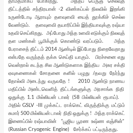
தாமதமாகப் போகிறது. அந்தப் பெருஞ் செலவுத்
திட்டத்தில் சந்திரயான் -2 விண்கப்பல் நிலவில் இறங்கி
உருண்டோடி ஆராயும் தளவுளவி யைத் தூக்கிச் செல்ல
வேண்டும். தளவுளவி தயாரிப்பில் இந்தியாவுக்கு ரஷ்யா
உதவி செய்கிறது. அப்போது அந்த உளவி எடுக்கும் நிலவுத்
தள மண்கள் பூமிக்குக் கொண்டு வரப்படும். அந்த
பேராசைத் திட்டம் 2014 ஆண்டில் இப்போது நிறைவேறாது
என்பதே வருந்தத் தக்க செய்தி யாகும். பிரச்சனை எது
வென்றால் கடந்த சில ஆண்டுகளாக இந்திய அசுர சக்தி
ஏவுகணைகள் சோதனை களில் பழுது /தவறு நேர்ந்து
தோல்வி அடைந்து வருவதே ! 2010 ஆண்டு நாணய
மதிப்பில் அண்டவெளித் திட்டங்களுக்கு அரசாங்க நிதி
ஒதுக்கு 1.1 மில்லியன் டாலர் (58 பில்லியன் ரூபாய்).
அதில் GSLV -III முக்கட்ட ராக்கெட் விருத்திக்கு மட்டும்
சுமார் 500 மில்லியன் டாலர் நிதி ஒதுக்கு ! அந்த ராக்கெட்
இணைப்பில் ரஷ்யாவின் “பூஜிய பூரண உஷ்ண எஞ்சின்”
(Russian Cryogenic Engine) சேர்க்கப் பட்டிருந்தது.