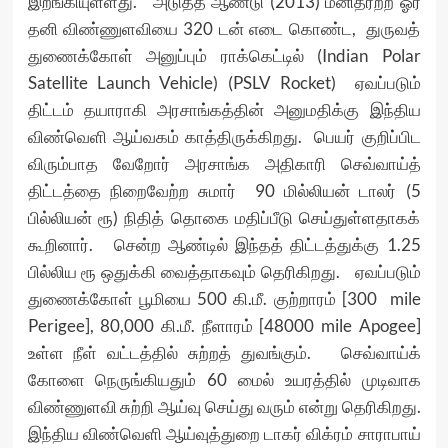
இறங்கியுள்ளது. அடுத்த ஆண்டு (2013) மனிதரற்ற ஓர்
தனி விண்ணுளவியை 320 டன் எடை கொண்ட, துருவத்
துணைக்கோள் அனுப்பும் ராக்கெட்டில் (Indian Polar
Satellite Launch Vehicle) (PSLV Rocket) ஏவப்படும்
திட்டம் தயாராகி அரசாங்கத்தின் அனுமதிக்கு இந்திய
விண்வெளி ஆய்வகம் காத்திருக்கிறது. பெயர் குறிப்பிட
விரும்பாத வேறோர் அரசாங்க அதிகாரி செவ்வாய்த்
திட்டத்தை நிறைவேற்ற சுமார் 90 மில்லியன் டாலர் (5
பில்லியன் ரூ) நிதித் தொகை மதிப்பீடு செய்துள்ளதாகக்
கூறினார். சென்ற ஆண்டில் இந்தத் திட்டத்துக்கு 1.25
பில்லிய ரூ ஒதுக்கி வைத்தாகவும் தெரிகிறது. ஏவப்படும்
துணைக்கோள் பூமியை 500 கி.மீ. குற்றாரம் [300 mile
Perigee], 80,000 கி.மீ. நீளாரம் [48000 mile Apogee]
உள்ள நீள் வட்டத்தில் சுற்றத் துவங்கும். செவ்வாய்க்
கோளை நெருங்கியதும் 60 மைல் உயரத்தில் முடிவாக
விண்ணுளவி சுற்றி ஆய்வு செய்து வரும் என்று தெரிகிறது.
இந்திய விண்வெளி ஆய்வுத்துறை டாகர் விக்ரம் சாராபாய்