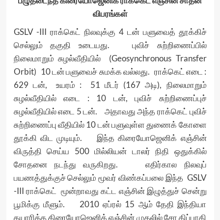
பழுதடைந்த கிரையோஜெனிக் ராக்கெட் எஞ்சின் சாதன
விபரங்கள்
GSLV -III ராக்கெட் நிலவுக்கு 4 டன் பளுவைத் தூக்கிச்
செல்லும் தகுதி உடையது. புவிச் சுற்றிணைப்பில்
நிலைமாறும் சுழல்வீதியில் (Geosynchronous Transfer
Orbit) 10 டன் பளுவைச் சுமக்க வல்லது. ராக்கெட் எடை :
629 டன், உயரம் : 51 மீடர் (167 அடி), நிலைமாறும்
சுழல்வீதியில் எடை : 10 டன், புவிச் சுற்றிணைப்புச்
சுழல்வீதியில் எடை 5 டன். அதாவது அந்த ராக்கெட் புவிச்
சுற்றிணைப்பு வீதியில் 10 டன் பளுவுள்ள துணைக் கோளை
தூக்கி விட முடியும். இந்த கிரையோஜெனிக் எஞ்சின்
விருத்தி செய்ய 500 மில்லியன் டாலர் நிதி ஒதுக்கில்
சோதனை நடந்து வருகிறது. எதிர்கால நிலவுப்
பயணத்துக்குச் செல்லும் மூவர் விண்கப்பலை இந்த GSLV
-III ராக்கெட் மூன்றாவது கட்ட எஞ்சின் இழுத்துச் சென்று
பூமிக்கு மீளும். 2010 ஏப்ரல் 15 ஆம் தேதி இந்தியா
தயாரித்த கிரையோஜெனிக் எஞ்சின் முதலில் சோ திப்பாகி