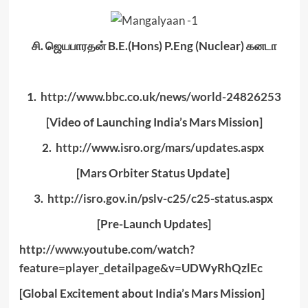
சி. ஜெயபாரதன் B.E.(Hons) P.Eng (Nuclear) கனடா
1.
http://www.bbc.co.uk/news/
world-24826253
[Video of Launching India’s Mars Mission]
2.
http://www.isro.org/mars/
updates.aspx
[Mars Orbiter Status Update]
3.
http://isro.gov.in/pslv-c25/
c25-status.aspx
[Pre-Launch Updates]
http://www.youtube.com/watch?
feature=player_detailpage&v=
UDWyRhQzlEc
[Global Excitement about India’s Mars Mission]