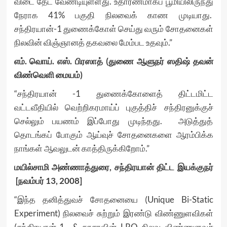
விடை தேட வேண்டியுள்ளது. உதாரணமாகப் பூமியிலிருந்து
நேராக 41% பகுதி நிலவைக் காண முடியாது.
சந்திரயான்-1 துணைக்கோள் செய்து வரும் சோதனைகள்
நிலவின் விஞ்ஞானத் தகவலை மேம்பட உதவும்.”
எம். வொய். எஸ். பிரஸாத் (துணை ஆளுநர் ஸதிஷ் தவன்
விண்வெளி மையம்)
“சந்திரயான் -1 துணைக்கோளைத் திட்டமிட்ட
வட்டவீதியில் வெற்றிகரமாய்ப் புகுத்திச் சந்திரனுக்குச்
செல்லும் பயணம் இப்போது முடிந்தது. அடுத்துத்
தொடங்கப் போகும் ஆய்வுச் சோதனைகளை ஆரம்பிக்க
நாங்கள் ஆவலுடன் காத்திருக்கிறோம்.”
மயில்சாமி அண்ணாத்துரை, சந்திரயான் திட்ட இயக்குநர்
[நவம்பர் 13, 2008]
“இந்த தனித்துவச் சோதனையை (Unique Bi-Static
Experiment) நிலவைச் சுற்றும் இரண்டு விண்ணுளவிகள்
(சந்திரயான்-1 & நாசாவின் LRO நிலவு விண்ணுளவுச்