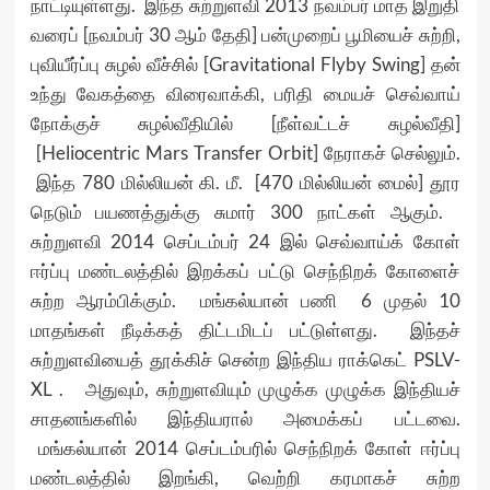
நாட்டியுள்ளது. இந்த சுற்றுளவி 2013 நவம்பர் மாத இறுதி
வரைப் [நவம்பர் 30 ஆம் தேதி] பன்முறைப் பூமியைச் சுற்றி,
புவியீர்ப்பு சுழல் வீச்சில் [Gravitational Flyby Swing] தன்
உந்து வேகத்தை விரைவாக்கி, பரிதி மையச் செவ்வாய்
நோக்குச் சுழல்வீதியில் [நீள்வட்டச் சுழல்வீதி]
[Heliocentric Mars Transfer Orbit] நேராகச் செல்லும்.
இந்த 780 மில்லியன் கி. மீ. [470 மில்லியன் மைல்] தூர
நெடும் பயணத்துக்கு சுமார் 300 நாட்கள் ஆகும்.
சுற்றுளவி 2014 செப்டம்பர் 24 இல் செவ்வாய்க் கோள்
ஈர்ப்பு மண்டலத்தில் இறக்கப் பட்டு செந்நிறக் கோளைச்
சுற்ற ஆரம்பிக்கும். மங்கல்யான் பணி 6 முதல் 10
மாதங்கள் நீடிக்கத் திட்டமிடப் பட்டுள்ளது. இந்தச்
சுற்றுளவியைத் தூக்கிச் சென்ற இந்திய ராக்கெட் PSLV-
XL . அதுவும், சுற்றுளவியும் முழுக்க முழுக்க இந்தியச்
சாதனங்களில் இந்தியரால் அமைக்கப் பட்டவை.
மங்கல்யான் 2014 செப்டம்பரில் செந்நிறக் கோள் ஈர்ப்பு
மண்டலத்தில் இறங்கி, வெற்றி கரமாகச் சுற்ற