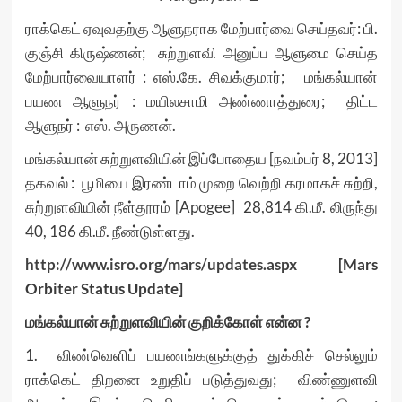
ராக்கெட் ஏவுவதற்கு ஆளுநராக மேற்பார்வை செய்தவர்: பி.
குஞ்சி கிருஷ்ணன்; சுற்றுளவி அனுப்ப ஆளுமை செய்த
மேற்பார்வையாளர் : எஸ்.கே. சிவக்குமார்; மங்கல்யான்
பயண ஆளுநர் : மயிலசாமி அண்ணாத்துரை; திட்ட
ஆளுநர் : எஸ். அருணன்.
மங்கல்யான் சுற்றுளவியின் இப்போதைய [நவம்பர் 8, 2013]
தகவல் : பூமியை இரண்டாம் முறை வெற்றி கரமாகச் சுற்றி,
சுற்றுளவியின் நீள்தூரம் [Apogee] 28,814 கி.மீ. லிருந்து
40, 186 கி.மீ. நீண்டுள்ளது.
http://www.isro.org/mars/
updates.aspx
[Mars
Orbiter Status Update]
மங்கல்யான் சுற்றுளவியின் குறிக்கோள் என்ன ?
1. விண்வெளிப் பயணங்களுக்குத் துக்கிச் செல்லும்
ராக்கெட் திறனை உறுதிப் படுத்துவது; விண்ணுளவி