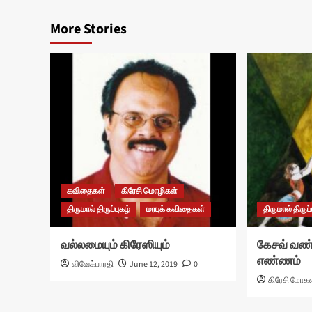
More Stories
கவிதைகள்
கிரேசி மொழிகள்
திருமால் திருப்புகழ்
மரபுக் கவிதைகள்
திருமால் திருப்
வல்லமையும் கிரேஸியும்
கேசவ் வண்
எண்ணம்
விவேக்பாரதி
June 12, 2019
0
கிரேசி மோக