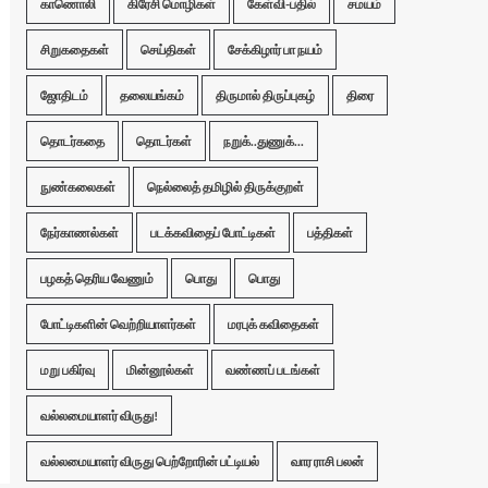
காணொலி
கிரேசி மொழிகள்
கேள்வி-பதில்
சமயம்
சிறுகதைகள்
செய்திகள்
சேக்கிழார் பா நயம்
ஜோதிடம்
தலையங்கம்
திருமால் திருப்புகழ்
திரை
தொடர்கதை
தொடர்கள்
நறுக்..துணுக்...
நுண்கலைகள்
நெல்லைத் தமிழில் திருக்குறள்
நேர்காணல்கள்
படக்கவிதைப் போட்டிகள்
பத்திகள்
பழகத் தெரிய வேணும்
பொது
பொது
போட்டிகளின் வெற்றியாளர்கள்
மரபுக் கவிதைகள்
மறு பகிர்வு
மின்னூல்கள்
வண்ணப் படங்கள்
வல்லமையாளர் விருது!
வல்லமையாளர் விருது பெற்றோரின் பட்டியல்
வார ராசி பலன்