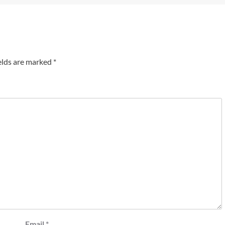
elds are marked
*
Email
*