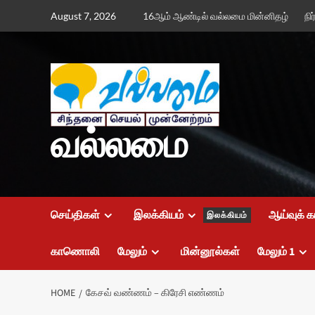
Skip
August 7, 2026
16ஆம் ஆண்டில் வல்லமை மின்னிதழ்
நி
to
content
வல்லமை
செய்திகள்
இலக்கியம்
ஆய்வுக் க
இலக்கியம்
காணொலி
மேலும்
மின்னூல்கள்
மேலும் 1
HOME
கேசவ் வண்ணம் – கிரேசி எண்ணம்