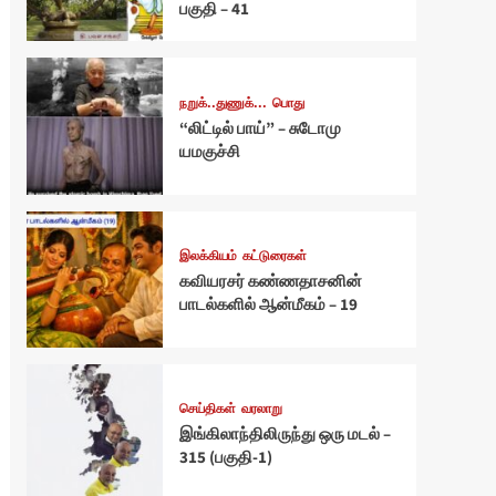
பகுதி – 41
நறுக்..துணுக்...
பொது
“லிட்டில் பாய்” – சுடோமு
யமகுச்சி
இலக்கியம்
கட்டுரைகள்
கவியரசர் கண்ணதாசனின்
பாடல்களில் ஆன்மீகம் – 19
செய்திகள்
வரலாறு
இங்கிலாந்திலிருந்து ஒரு மடல் –
315 (பகுதி-1)