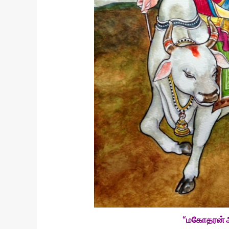
“மகோதரன் அ