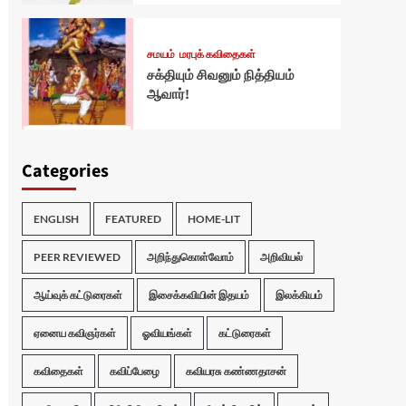
சமயம்
மரபுக் கவிதைகள்
சக்தியும் சிவனும் நித்தியம்
ஆவார்!
Categories
ENGLISH
FEATURED
HOME-LIT
PEER REVIEWED
அறிந்துகொள்வோம்
அறிவியல்
ஆய்வுக் கட்டுரைகள்
இசைக்கவியின் இதயம்
இலக்கியம்
ஏனைய கவிஞர்கள்
ஓவியங்கள்
கட்டுரைகள்
கவிதைகள்
கவிப்பேழை
கவியரசு கண்ணதாசன்