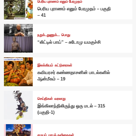
பெரிய புராணம் எனும் பேரமுதம்
பெரிய புராணம் எனும் பேரமுதம் – பகுதி
– 41
நறுக்..துணுக்...
பொது
“லிட்டில் பாய்” – சுடோமு யமகுச்சி
இலக்கியம்
கட்டுரைகள்
கவியரசர் கண்ணதாசனின் பாடல்களில்
ஆன்மீகம் – 19
செய்திகள்
வரலாறு
இங்கிலாந்திலிருந்து ஒரு மடல் – 315
(பகுதி-1)
சமயம்
மரபுக் கவிதைகள்