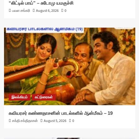
“லிட்டில் பாய்” – சுடோமு யமகுச்சி
பவள சங்கரி
August 6, 2026
0
இலக்கியம்
கட்டுரைகள்
கவியரசர் கண்ணதாசனின் பாடல்களில் ஆன்மீகம் – 19
சக்தி சக்திதாசன்
August 5, 2026
0