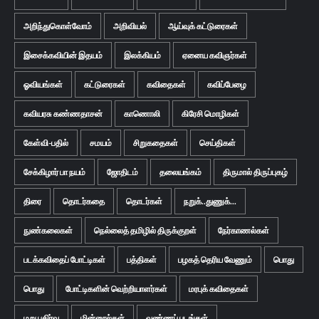
அறிந்துகொள்வோம்
அறிவியல்
ஆய்வுக் கட்டுரைகள்
இசைக்கவியின் இதயம்
இலக்கியம்
ஏனைய கவிஞர்கள்
ஓவியங்கள்
கட்டுரைகள்
கவிதைகள்
கவிப்பேழை
கவியரசு கண்ணதாசன்
காணொலி
கிரேசி மொழிகள்
கேள்வி-பதில்
சமயம்
சிறுகதைகள்
செய்திகள்
சேக்கிழார் பா நயம்
ஜோதிடம்
தலையங்கம்
திருமால் திருப்புகழ்
திரை
தொடர்கதை
தொடர்கள்
நறுக்..துணுக்...
நுண்கலைகள்
நெல்லைத் தமிழில் திருக்குறள்
நேர்காணல்கள்
படக்கவிதைப் போட்டிகள்
பத்திகள்
பழகத் தெரிய வேணும்
பொது
பொது
போட்டிகளின் வெற்றியாளர்கள்
மரபுக் கவிதைகள்
மறு பகிர்வு
மின்னூல்கள்
வண்ணப் படங்கள்