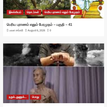
இலக்கியம்
தொடர்கள்
பெரிய புராணம் எனும் பேரமுதம்
பெரிய புராணம் எனும் பேரமுதம் – பகுதி – 41
பவள சங்கரி
August 6, 2026
0
நறுக்..துணுக்...
பொது