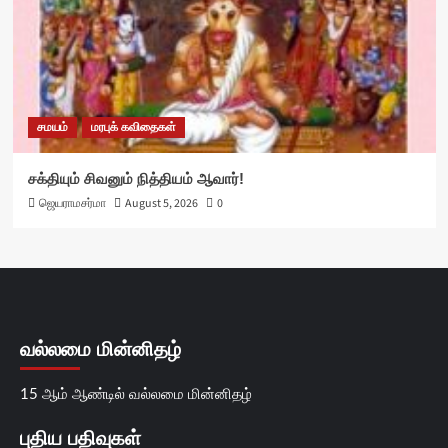
சமயம்
மரபுக் கவிதைகள்
சக்தியும் சிவனும் நித்தியம் ஆவார்!
ஜெயராமசர்மா
August 5, 2026
0
வல்லமை மின்னிதழ்
15 ஆம் ஆண்டில் வல்லமை மின்னிதழ்
புதிய பதிவுகள்