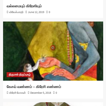
வல்லமையும் கிரேஸியும்
விவேக்பாரதி
June 12, 2019
0
திருமால் திருப்புகழ்
கேசவ் வண்ணம் – கிரேசி எண்ணம்
கிரேசி மோகன்
December 5, 2018
0