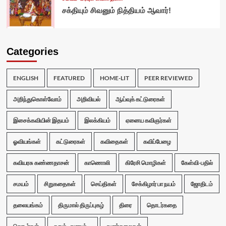
சக்தியும் சிவனும் நித்தியம் ஆவார்!
Categories
ENGLISH
FEATURED
HOME-LIT
PEER REVIEWED
அறிந்துகொள்வோம்
அறிவியல்
ஆய்வுக் கட்டுரைகள்
இசைக்கவியின் இதயம்
இலக்கியம்
ஏனைய கவிஞர்கள்
ஓவியங்கள்
கட்டுரைகள்
கவிதைகள்
கவிப்பேழை
கவியரசு கண்ணதாசன்
காணொலி
கிரேசி மொழிகள்
கேள்வி-பதில்
சமயம்
சிறுகதைகள்
செய்திகள்
சேக்கிழார் பா நயம்
ஜோதிடம்
தலையங்கம்
திருமால் திருப்புகழ்
திரை
தொடர்கதை