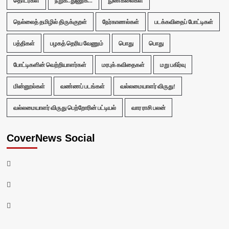
தொடர்கள்
நறுக்..துணுக்...
நுண்கலைகள்
நெல்லைத் தமிழில் திருக்குறள்
நேர்காணல்கள்
படக்கவிதைப் போட்டிகள்
பத்திகள்
பழகத் தெரிய வேணும்
பொது
பொது
போட்டிகளின் வெற்றியாளர்கள்
மரபுக் கவிதைகள்
மறு பகிர்வு
மின்னூல்கள்
வண்ணப் படங்கள்
வல்லமையாளர் விருது!
வல்லமையாளர் விருது பெற்றோரின் பட்டியல்
வார ராசி பலன்
CoverNews Social
Facebook
Twitter
Youtube