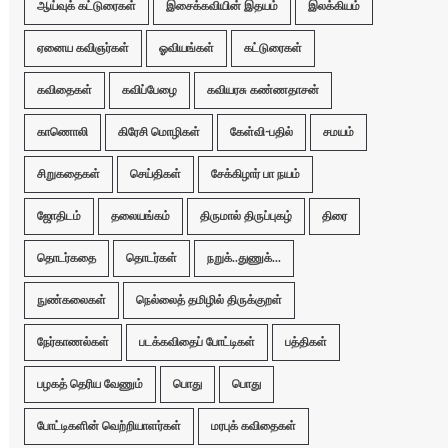
ஆய்வுக் கட்டுரைகள்
இசைக்கவியின் இதயம்
இலக்கியம்
ஏனைய கவிஞர்கள்
ஓவியங்கள்
கட்டுரைகள்
கவிதைகள்
கவிப்பேழை
கவியரசு கண்ணதாசன்
காணொலி
கிரேசி மொழிகள்
கேள்வி-பதில்
சமயம்
சிறுகதைகள்
செய்திகள்
சேக்கிழார் பா நயம்
ஜோதிடம்
தலையங்கம்
திருமால் திருப்புகழ்
திரை
தொடர்கதை
தொடர்கள்
நறுக்..துணுக்...
நுண்கலைகள்
நெல்லைத் தமிழில் திருக்குறள்
நேர்காணல்கள்
படக்கவிதைப் போட்டிகள்
பத்திகள்
பழகத் தெரிய வேணும்
பொது
பொது
போட்டிகளின் வெற்றியாளர்கள்
மரபுக் கவிதைகள்