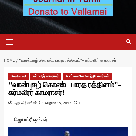
Primary
Menu
HOME
“வான்புகழ் கொண்ட பாரத ரத்தினம்”– கர்மவீரர் காமராசர்!
Featured
கர்மவீரர் காமராசர்
போட்டிகளின் வெற்றியாளர்கள்
“வான்புகழ் கொண்ட பாரத ரத்தினம்”–
கர்மவீரர் காமராசர்!
ஜெயஸ்ரீ ஷங்கர்
August 15, 2015
0
— ஜெயஸ்ரீ ஷங்கர்.