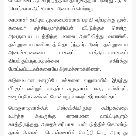
மேலோங்கி ஆட்சிபுரிந்ததால் தமிழகத்தில் அவரது ஆட்சி
‘பொற்கால ஆட்சியாக’ அமையப் பெற்றது.
காமராசர் தமிழக முதலமைச்சராக பதவி ஏற்பதற்கு முன்,
தலைவர் சத்தியமூர்த்தியின் வீட்டுக்குச் சென்று
அவருடைய படத்திற்கு மாலை அணிவித்து வணங்கி,
தன்னுடைய பணியைத் தொடர்ந்தார். அவர் , தன்னுடைய
அமைச்சரவையை மிகவும் வித்தியாசமாகவும்
வியக்கும்படியும்,தன்னை எதிர்த்து
போட்டியிட்டவர்களையே அமைச்சராக்கினார்.
கடுமையான உழைப்பே மக்களை வறுமையில் இருந்து
மீட்கும் என்றும் சமதர்ம சமுதாயம் மலர, கல்வியும்,
உழைப்புமே கண்கள் போன்றது எனவும் தீர்மானித்தார்.
பொருளாதாரத்தில் பின்தங்கியிருந்த தமிழகத்தை
உயர்த்த அவருக்கு ஏராளமான வாய்ப்புகளும்
காத்திருந்தது. அதைச் சரியாக பயன்படுத்திக் கொண்டு
தான் கொண்ட கொள்கையில் வெற்றி பெற அயராது