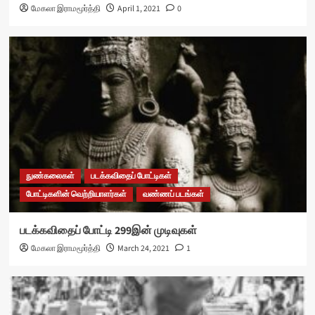
மேகலா இராமமூர்த்தி
April 1, 2021
0
நுண்கலைகள்
படக்கவிதைப் போட்டிகள்
போட்டிகளின் வெற்றியாளர்கள்
வண்ணப் படங்கள்
படக்கவிதைப் போட்டி 299இன் முடிவுகள்
மேகலா இராமமூர்த்தி
March 24, 2021
1