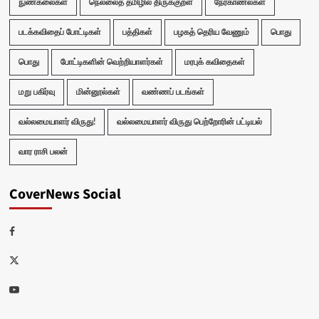
நுண்கலைகள்
நெல்லைத் தமிழில் திருக்குறள்
நேர்காணல்கள்
படக்கவிதைப் போட்டிகள்
பத்திகள்
பழகத் தெரிய வேணும்
பொது
பொது
போட்டிகளின் வெற்றியாளர்கள்
மரபுக் கவிதைகள்
மறு பகிர்வு
மின்னூல்கள்
வண்ணப் படங்கள்
வல்லமையாளர் விருது!
வல்லமையாளர் விருது பெற்றோரின் பட்டியல்
வார ராசி பலன்
CoverNews Social
Facebook
Twitter
Youtube