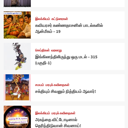
இலக்கியம்
கட்டுரைகள்
கவியரசர் கண்ணதாசனின் பாடல்களில்
ஆன்மீகம் – 19
செய்திகள்
வரலாறு
இங்கிலாந்திலிருந்து ஒரு மடல் – 315
(பகுதி-1)
சமயம்
மரபுக் கவிதைகள்
சக்தியும் சிவனும் நித்தியம் ஆவார்!
இலக்கியம்
மரபுக் கவிதைகள்
அகந்தை விட்டோடினால்
தெரிந்திடுவான் சிவனாய்!