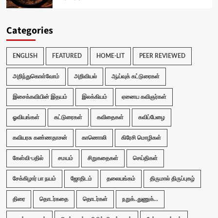
Categories
ENGLISH
FEATURED
HOME-LIT
PEER REVIEWED
அறிந்துகொள்வோம்
அறிவியல்
ஆய்வுக் கட்டுரைகள்
இசைக்கவியின் இதயம்
இலக்கியம்
ஏனைய கவிஞர்கள்
ஓவியங்கள்
கட்டுரைகள்
கவிதைகள்
கவிப்பேழை
கவியரசு கண்ணதாசன்
காணொலி
கிரேசி மொழிகள்
கேள்வி-பதில்
சமயம்
சிறுகதைகள்
செய்திகள்
சேக்கிழார் பா நயம்
ஜோதிடம்
தலையங்கம்
திருமால் திருப்புகழ்
திரை
தொடர்கதை
தொடர்கள்
நறுக்..துணுக்...