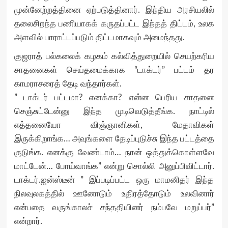
முன்னேற்றத்தினை ஏற்படுத்தினார். இந்திய அரசியலில்
தலைசிறந்த பணியாகக் கருதப்பட்ட இந்தத் திட்டம், உலக
அளவில் பாராட்டப்படும் திட்டமாகவும் அமைந்தது.
குஜராத் பல்கலைக் கழகம் கல்வித்துறையில் செயற்கரிய
சாதனைகள் செய்தமைக்காக “டாக்டர்” பட்டம் தர
காமராசரைத் தேடி வந்தார்கள்.
” டாக்டர் பட்டமா? எனக்கா? என்ன பெரிய சாதனை
செஞ்சுட்டேன்னு இந்த முடிவெடுத்தீங்க. நாட்டில்
எத்தனையோ விஞ்ஞானிகள், மேதாவிகள்
இருக்கிறாங்க… அவுங்களை தேடிப்புடுச்சு இந்த பட்டத்தை
குடுங்க. எனக்கு வேண்டாம்… நான் ஒத்துக்கொள்ளவே
மாட்டேன்… போய்வாங்க” என்று சொல்லி அனுப்பிவிட்டார்.
டாக்டர்.ஐன்ஸ்டீன் ” இப்படிப்பட்ட ஒரு மாமனிதர் இந்த
நிலவுலகத்தில் ஊனோடும் உதிரத்தோடும் உலவினார்
என்பதை வருங்காலச் சந்ததியினர் நம்பவே மறுப்பர்”
என்றார்.