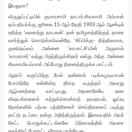
இயலுமா?
விருதுப்பட்டியில் குமாரசாமி நாடார்,சிவகாமி அம்மாள்
தம்பதியர்க்கு, ஜூலை 15-ஆம் தேதி 1903 ஆம் ஆண்டில்
உதித்த ‘வரலாற்று நாயகன்’. தன் தமிழகத்திற்குத் தாரை
வார்த்துக் கொடுக்கவென்றே, ‘சிப்பிக்கு- நித்திலமாக,
குலதெய்வம் அன்னை ‘காமாட்சி’யின் அருளால்
‘காமராசர்’ வந்து பிறந்திருக்கிறார் என்று அந்த அன்னை
சிவகாமியம்மாள் அப்போது நினைத்திருக்க மாட்டார்.
ஆறாம் வகுப்பிற்கு மேல் தன்னால் படிக்கமுடியாமல்
போயிற்றே என்கின்ற தீராத வருத்தம் அவரது
ஆழ்மனத்தை வாட்டியது. அதனாலேயே உலக
விஷயங்களைக் கற்றுக்கொள்ளத் தவறாமல், ஓய்வு
நேரங்களில் பற்பல பத்திரிகைச் செய்திகளைப் படித்து
நாட்டு நடப்பை நன்கு அறிந்திருந்தார். இளவயதில் அவர்
கேட்ட பொதுக்கூட்டங்களே பிற்காலத்தில் அவரை
சுதந்திரப் போராட்ட வீரராக மாற்றியது,