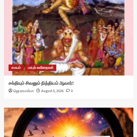
சமயம்
மரபுக் கவிதைகள்
சக்தியும் சிவனும் நித்தியம் ஆவார்!
ஜெயராமசர்மா
August 5, 2026
0