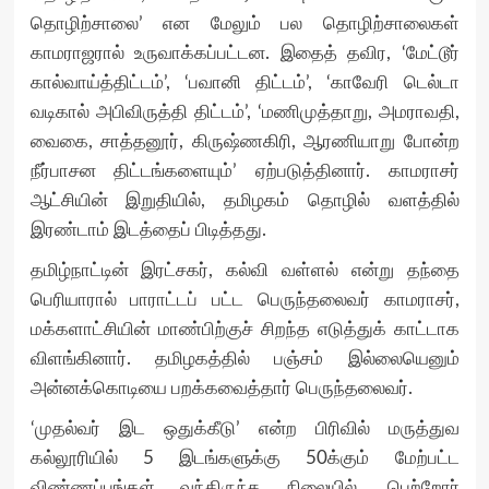
தொழிற்சாலை’ என மேலும் பல தொழிற்சாலைகள்
காமராஜரால் உருவாக்கப்பட்டன. இதைத் தவிர, ‘மேட்டூர்
கால்வாய்த்திட்டம்’, ‘பவானி திட்டம்’, ‘காவேரி டெல்டா
வடிகால் அபிவிருத்தி திட்டம்’, ‘மணிமுத்தாறு, அமராவதி,
வைகை, சாத்தனூர், கிருஷ்ணகிரி, ஆரணியாறு போன்ற
நீர்பாசன திட்டங்களையும்’ ஏற்படுத்தினார். காமராசர்
ஆட்சியின் இறுதியில், தமிழகம் தொழில் வளத்தில்
இரண்டாம் இடத்தைப் பிடித்தது.
தமிழ்நாட்டின் இரட்சகர், கல்வி வள்ளல் என்று தந்தை
பெரியாரால் பாராட்டப் பட்ட பெருந்தலைவர் காமராசர்,
மக்களாட்சியின் மாண்பிற்குச் சிறந்த எடுத்துக் காட்டாக
விளங்கினார். தமிழகத்தில் பஞ்சம் இல்லையெனும்
அன்னக்கொடியை பறக்கவைத்தார் பெருந்தலைவர்.
‘முதல்வர் இட ஒதுக்கீடு’ என்ற பிரிவில் மருத்துவ
கல்லூரியில் 5 இடங்களுக்கு 50க்கும் மேற்பட்ட
விண்ணப்பங்கள் வந்திருந்த நிலையில், பெற்றோர்