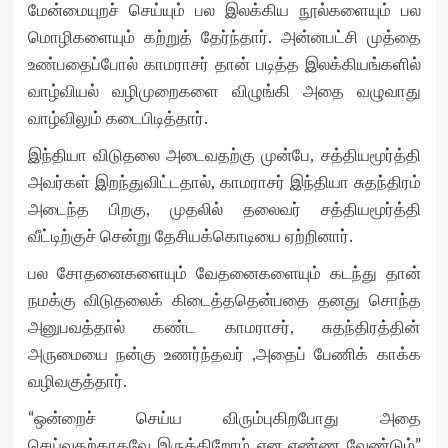
மேன்மையுறச் செய்யும் பல இலக்கிய நூல்களையும் பல
மொழிகளையும் கற்றுத் தேர்ந்தார். அன்னபட்சி முத்தை
உண்பதைப்போல் காமராசர் தான் படித்த இலக்கியங்களில்
வாழ்வியல் வழிமுறைகளை விழுங்கி அதை வழுவாது
வாழ்விலும் கடைபிடித்தார்.
இந்தியா விடுதலை அடைவதற்கு முன்பே, சத்தியமூர்த்தி
அவர்கள் இறந்துவிட்டதால், காமராசர் இந்தியா சுதந்திரம்
அடைந்த பிறகு, முதலில் தலைவர் சத்தியமூர்த்தி
வீட்டிற்குச் சென்று தேசியக்கொடியை ஏற்றினார்.
பல சோதனைகளையும் வேதனைகளையும் கடந்து தான்
நமக்கு விடுதலைக் கிடைத்ததென்பதை தனது சொந்த
அனுபவத்தால் கண்ட காமராசர், சுதந்திரத்தின்
அருமையை நன்கு உணர்ந்தவர் ,அதைப் பேணிக் காக்க
வழிவகுத்தார்.
“ஒன்றைச் செய்ய விரும்புகிறபோது அதை
செய்வதற்காகவே இருக்கிறோம் என எண்ண வேண்டும்”