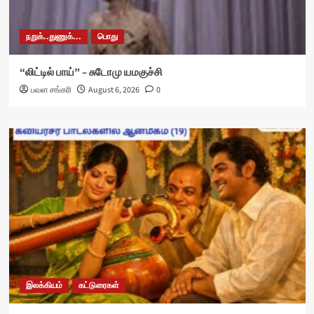
நறுக்..துணுக்...
பொது
“லிட்டில் பாய்” – சுடோமு யமகுச்சி
பவள சங்கரி
August 6, 2026
0
இலக்கியம்
கட்டுரைகள்