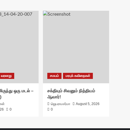
வரலாறு
சமயம்
மரபுக் கவிதைகள்
ிருந்து ஒரு மடல் –
சக்தியும் சிவனும் நித்தியம்
)
ஆவார்!
ாசன்
ஜெயராமசர்மா
August 5, 2026
026
0
0