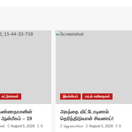
கட்டுரைகள்
இலக்கியம்
மரபுக் கவிதைகள்
 கண்ணதாசனின்
அகந்தை விட்டோடினால்
 ஆன்மீகம் – 19
தெரிந்திடுவான் சிவனாய்!
ாசன்
August 5, 2026
0
ஜெயராமசர்மா
August 3, 2026
0