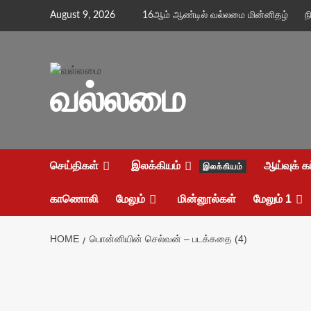
Skip
August 9, 2026
16ஆம் ஆண்டில் வல்லமை மின்னிதழ்
ந
to
content
வல்லமை
செய்திகள்
இலக்கியம்
ஆய்வுக் க
இலக்கியம்
காணொலி
மேலும்
மின்னூல்கள்
மேலும் 1
HOME
பொன்னியின் செல்வன் – படக்கதை (4)