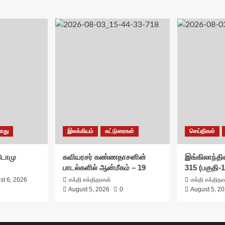
ொது
இலக்கியம்
கட்டுரைகள்
செய்திகள்
சுடோமு
கவியரசர் கண்ணதாசனின்
இங்கிலாந்தில
பாடல்களில் ஆன்மீகம் – 19
315 (பகுதி-1
st 6, 2026
சக்தி சக்திதாசன்
சக்தி சக்தித
August 5, 2026
0
August 5, 2