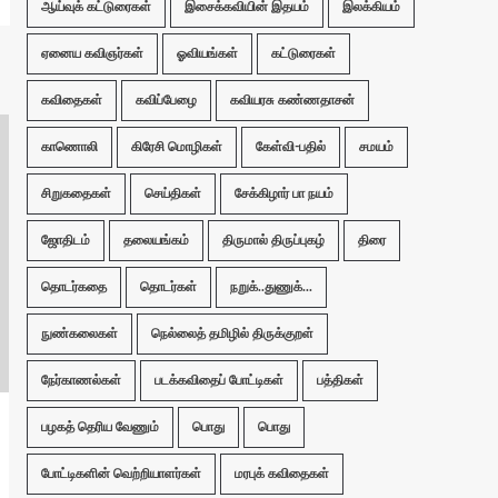
ஆய்வுக் கட்டுரைகள்
இசைக்கவியின் இதயம்
இலக்கியம்
ஏனைய கவிஞர்கள்
ஓவியங்கள்
கட்டுரைகள்
கவிதைகள்
கவிப்பேழை
கவியரசு கண்ணதாசன்
காணொலி
கிரேசி மொழிகள்
கேள்வி-பதில்
சமயம்
சிறுகதைகள்
செய்திகள்
சேக்கிழார் பா நயம்
ஜோதிடம்
தலையங்கம்
திருமால் திருப்புகழ்
திரை
தொடர்கதை
தொடர்கள்
நறுக்..துணுக்...
நுண்கலைகள்
நெல்லைத் தமிழில் திருக்குறள்
நேர்காணல்கள்
படக்கவிதைப் போட்டிகள்
பத்திகள்
பழகத் தெரிய வேணும்
பொது
பொது
போட்டிகளின் வெற்றியாளர்கள்
மரபுக் கவிதைகள்