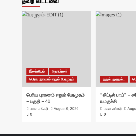
தவற விட்டவை
இலக்கியம்
தொடர்கள்
பெரிய புராணம் எனும் பேரமுதம்
நறுக்..துணுக்...
ப
பெரிய புராணம் எனும் பேரமுதம்
“லிட்டில் பாய்” – 
– பகுதி – 41
யமகுச்சி
பவள சங்கரி
August 6, 2026
பவள சங்கரி
Augu
0
0