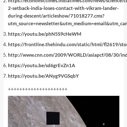
https://economictimes.indiatimes.com/news/science/
2-setback-india-loses-contact-with-vikram-lander-
during-descent/articleshow/71018277.cms?
utm_source=newsletter&utm_medium=email&utm_ca
https://youtu.be/phN5S9cHeWM
https://frontline.thehindu.com/static/html/fl2619/
http://www.cnn.com/2009/WORLD/asiapcf/08/30/indi
https://youtu.be/sd6grEvZn1A
https://youtu.be/ANyg9VGSqbY
+++++++++++++++++++++