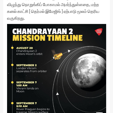
விழுந்து நொறுங்கிப் போகாமல் அமர்ந்துள்ளதை, மற்ற
கனல் காட்சி [ தெர்மல் இமேஜிங் ] ஏற்பாடு மூலம் தெரிய
வருகிறது.