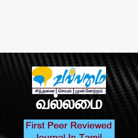
வல்லமை