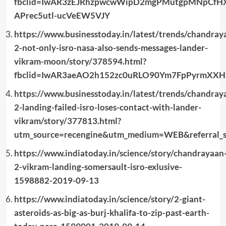
fbclid=IwAR3zEJRhzpwcwWipD2mgPMutgpMNpCfH
APrec5utl-ucVeEW5VJY
https://www.businesstoday.in/latest/trends/chandray
2-not-only-isro-nasa-also-sends-messages-lander-
vikram-moon/story/378594.html?
fbclid=IwAR3aeAO2h152zc0uRLO90Ym7FpPyrmXXH
https://www.businesstoday.in/latest/trends/chandray
2-landing-failed-isro-loses-contact-with-lander-
vikram/story/377813.html?
utm_source=recengine&utm_medium=WEB&referral_so
https://www.indiatoday.in/science/story/chandrayaan
2-vikram-landing-somersault-isro-exlusive-
1598882-2019-09-13
https://www.indiatoday.in/science/story/2-giant-
asteroids-as-big-as-burj-khalifa-to-zip-past-earth-