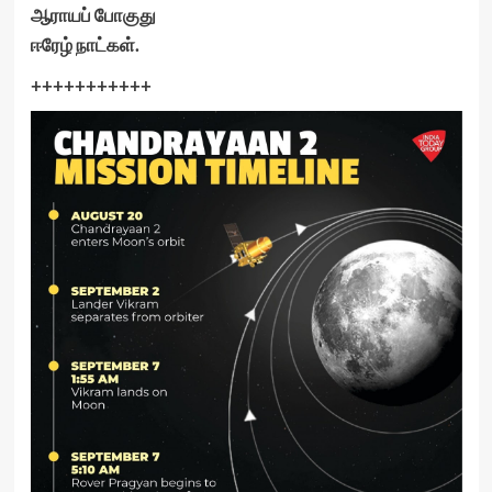
ஆராயப் போகுது
ஈரேழ் நாட்கள்.
+++++++++++