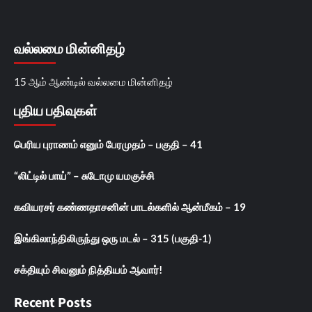
வல்லமை மின்னிதழ்
15 ஆம் ஆண்டில் வல்லமை மின்னிதழ்
புதிய பதிவுகள்
பெரிய புராணம் எனும் பேரமுதம் – பகுதி – 41
“லிட்டில் பாய்” – சுடோமு யமகுச்சி
கவியரசர் கண்ணதாசனின் பாடல்களில் ஆன்மீகம் – 19
இங்கிலாந்திலிருந்து ஒரு மடல் – 315 (பகுதி-1)
சக்தியும் சிவனும் நித்தியம் ஆவார்!
Recent Posts