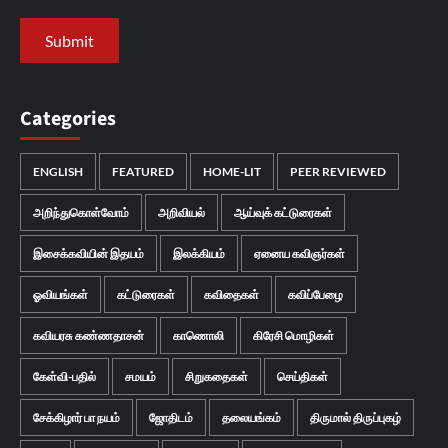
Categories
ENGLISH
FEATURED
HOME-LIT
PEER REVIEWED
அறிந்துகொள்வோம்
அறிவியல்
ஆய்வுக் கட்டுரைகள்
இசைக்கவியின் இதயம்
இலக்கியம்
ஏனைய கவிஞர்கள்
ஓவியங்கள்
கட்டுரைகள்
கவிதைகள்
கவிப்பேழை
கவியரசு கண்ணதாசன்
காணொலி
கிரேசி மொழிகள்
கேள்வி-பதில்
சமயம்
சிறுகதைகள்
செய்திகள்
சேக்கிழார் பா நயம்
ஜோதிடம்
தலையங்கம்
திருமால் திருப்புகழ்