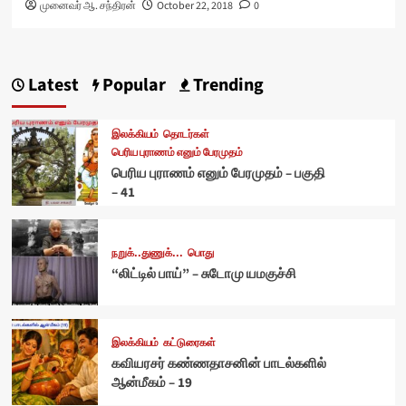
முனைவர் ஆ. சந்திரன்
October 22, 2018
0
Latest
Popular
Trending
இலக்கியம்
தொடர்கள்
பெரிய புராணம் எனும் பேரமுதம்
பெரிய புராணம் எனும் பேரமுதம் – பகுதி
– 41
நறுக்..துணுக்...
பொது
“லிட்டில் பாய்” – சுடோமு யமகுச்சி
இலக்கியம்
கட்டுரைகள்
கவியரசர் கண்ணதாசனின் பாடல்களில்
ஆன்மீகம் – 19