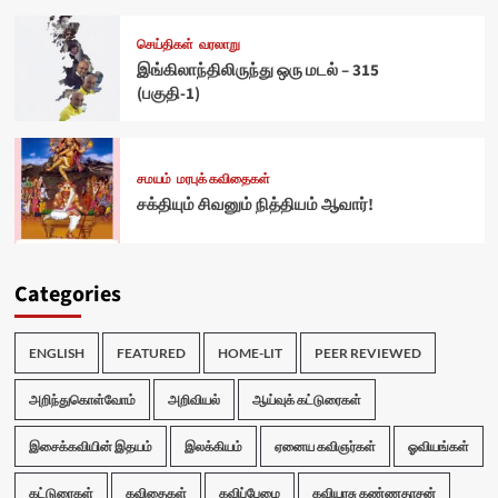
செய்திகள்
வரலாறு
இங்கிலாந்திலிருந்து ஒரு மடல் – 315
(பகுதி-1)
சமயம்
மரபுக் கவிதைகள்
சக்தியும் சிவனும் நித்தியம் ஆவார்!
Categories
ENGLISH
FEATURED
HOME-LIT
PEER REVIEWED
அறிந்துகொள்வோம்
அறிவியல்
ஆய்வுக் கட்டுரைகள்
இசைக்கவியின் இதயம்
இலக்கியம்
ஏனைய கவிஞர்கள்
ஓவியங்கள்
கட்டுரைகள்
கவிதைகள்
கவிப்பேழை
கவியரசு கண்ணதாசன்