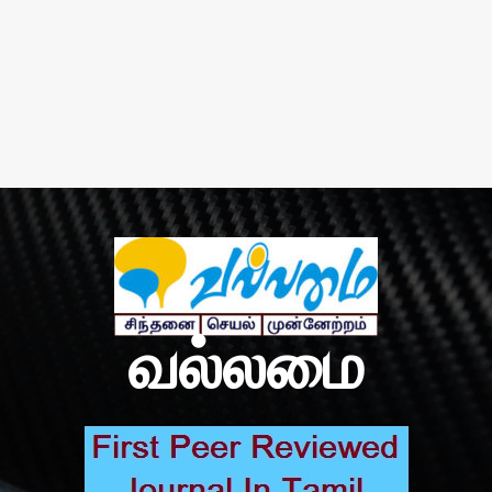
வல்லமை