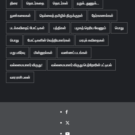
திரை
தொடர்கதை
தொடர்கள்
நறுக்..துணுக்...
நுண்கலைகள்
நெல்லைத் தமிழில் திருக்குறள்
நேர்காணல்கள்
படக்கவிதைப் போட்டிகள்
பத்திகள்
பழகத் தெரிய வேணும்
பொது
பொது
போட்டிகளின் வெற்றியாளர்கள்
மரபுக் கவிதைகள்
மறு பகிர்வு
மின்னூல்கள்
வண்ணப் படங்கள்
வல்லமையாளர் விருது!
வல்லமையாளர் விருது பெற்றோரின் பட்டியல்
வார ராசி பலன்
Facebook
Twitter
Youtube