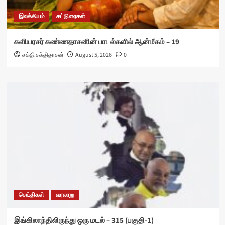
இலக்கியம்
கட்டுரைகள்
கவியரசர் கண்ணதாசனின் பாடல்களில் ஆன்மீகம் – 19
சக்தி சக்திதாசன்
August 5, 2026
0
செய்திகள்
வரலாறு
இங்கிலாந்திலிருந்து ஒரு மடல் – 315 (பகுதி-1)