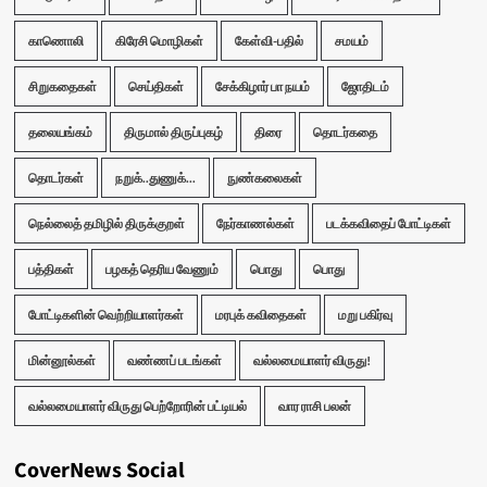
காணொலி
கிரேசி மொழிகள்
கேள்வி-பதில்
சமயம்
சிறுகதைகள்
செய்திகள்
சேக்கிழார் பா நயம்
ஜோதிடம்
தலையங்கம்
திருமால் திருப்புகழ்
திரை
தொடர்கதை
தொடர்கள்
நறுக்..துணுக்...
நுண்கலைகள்
நெல்லைத் தமிழில் திருக்குறள்
நேர்காணல்கள்
படக்கவிதைப் போட்டிகள்
பத்திகள்
பழகத் தெரிய வேணும்
பொது
பொது
போட்டிகளின் வெற்றியாளர்கள்
மரபுக் கவிதைகள்
மறு பகிர்வு
மின்னூல்கள்
வண்ணப் படங்கள்
வல்லமையாளர் விருது!
வல்லமையாளர் விருது பெற்றோரின் பட்டியல்
வார ராசி பலன்
CoverNews Social