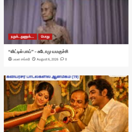
நறுக்..துணுக்...
பொது
“லிட்டில் பாய்” – சுடோமு யமகுச்சி
பவள சங்கரி
August 6, 2026
0