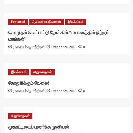
Featured
ஆய்வுக் கட்டுரைகள்
இலக்கியம்
மொழிதல் கோட்பாட்டு நோக்கில் “மயானத்தில் நிற்கும்
மரங்கள்”
முனைவர் ஆ. சந்திரன்
October 24, 2018
0
இலக்கியம்
சிறுகதைகள்
தோலுரிக்கும் வேலை!
முனைவர் ஆ. சந்திரன்
October 24, 2018
0
சிறுகதைகள்
மூதாட்டியைப் புணர்ந்த முனியன்