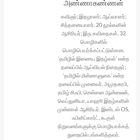
அண்ணாகண்ணன்
கவிஞர்; இதழாளர்; ஆய்வாளர்;
சிந்தனையாளர். 20 நூல்களின்
ஆசிரியர்; இரு கவிதைகள், 32
மொழிகளில்
மொழிபெயர்க்கப்பட்டுள்ளன.
‘தமிழில் இணைய இதழ்கள்’ என்ற
தலைப்பில் ஆய்வியல் நிறைஞர்;
‘தமிழில் மின்னாளுகை’ என்ற
தலைப்பில் முனைவர். அமுதசுரபி,
தமிழ் சிஃபி, சென்னை ஆன்லைன்,
வெப்துனியா, யாஹூ இதழ்களின்
முன்னாள் ஆசிரியர். இண்டஸ் OS,
ஃபிளிப்கார்ட், கூகுள்
நிறுவனங்களுக்கு மொழியாக்கத்
துறையில் பங்களித்தவர்.