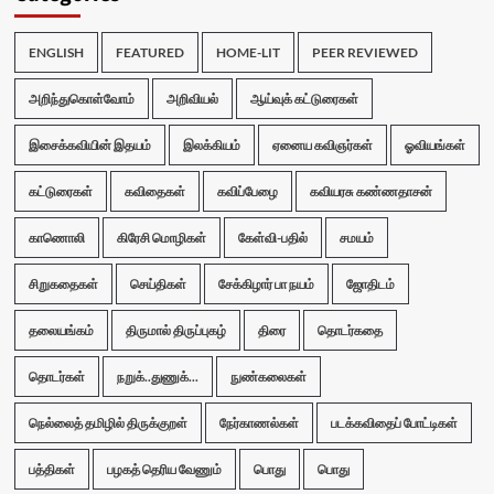
ENGLISH
FEATURED
HOME-LIT
PEER REVIEWED
அறிந்துகொள்வோம்
அறிவியல்
ஆய்வுக் கட்டுரைகள்
இசைக்கவியின் இதயம்
இலக்கியம்
ஏனைய கவிஞர்கள்
ஓவியங்கள்
கட்டுரைகள்
கவிதைகள்
கவிப்பேழை
கவியரசு கண்ணதாசன்
காணொலி
கிரேசி மொழிகள்
கேள்வி-பதில்
சமயம்
சிறுகதைகள்
செய்திகள்
சேக்கிழார் பா நயம்
ஜோதிடம்
தலையங்கம்
திருமால் திருப்புகழ்
திரை
தொடர்கதை
தொடர்கள்
நறுக்..துணுக்...
நுண்கலைகள்
நெல்லைத் தமிழில் திருக்குறள்
நேர்காணல்கள்
படக்கவிதைப் போட்டிகள்
பத்திகள்
பழகத் தெரிய வேணும்
பொது
பொது