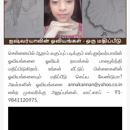
சென்னையில் ஆறாம் வகுப்புப் படிக்கும் எஸ்.ஐஷ்வர்யாவின்
ஓவியங்களை ஓவியர் நாமக்கல் பாலமூர்த்தி
மதிப்பிடுகிறார். உங்கள் வீட்டுப் பிள்ளைகளின்
ஓவியங்களையும் மதிப்பீடு செய்ய வேண்டுமா?
அவர்களின் ஓவியங்களை annakannan@yahoo.co.in
என்ற முகவரிக்கு அனுப்புங்கள். வாட்ஸாப் – 91-
9841120975.