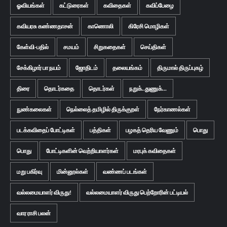
ஓவியங்கள்
கட்டுரைகள்
கவிதைகள்
கவிப்பேழை
கவியரசு கண்ணதாசன்
காணொலி
கிரேசி மொழிகள்
கேள்வி-பதில்
சமயம்
சிறுகதைகள்
செய்திகள்
சேக்கிழார் பா நயம்
ஜோதிடம்
தலையங்கம்
திருமால் திருப்புகழ்
திரை
தொடர்கதை
தொடர்கள்
நறுக்..துணுக்...
நுண்கலைகள்
நெல்லைத் தமிழில் திருக்குறள்
நேர்காணல்கள்
படக்கவிதைப் போட்டிகள்
பத்திகள்
பழகத் தெரிய வேணும்
பொது
பொது
போட்டிகளின் வெற்றியாளர்கள்
மரபுக் கவிதைகள்
மறு பகிர்வு
மின்னூல்கள்
வண்ணப் படங்கள்
வல்லமையாளர் விருது!
வல்லமையாளர் விருது பெற்றோரின் பட்டியல்
வார ராசி பலன்