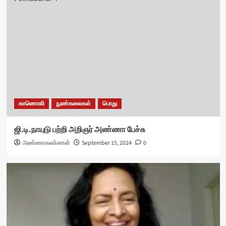
காணொலி
நுண்கலைகள்
பொது
ஜி.டி.நாயுடு பற்றி அறிஞர் அண்ணா பேச்சு
அண்ணாகண்ணன்
September 15, 2024
0