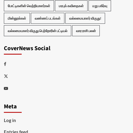
போட்டிகளின் வெற்றியாளர்கள்
மரபுக் கவிதைகள்
மறு பகிர்வு
மின்னூல்கள்
வண்ணப் படங்கள்
வல்லமையாளர் விருது!
வல்லமையாளர் விருது பெற்றோரின் பட்டியல்
வார ராசி பலன்
CoverNews Social
Facebook
Twitter
Youtube
Meta
Log in
Entries feed