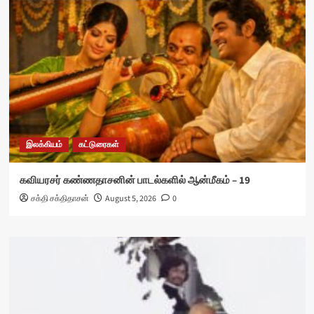
இலக்கியம்
கட்டுரைகள்
கவியரசர் கண்ணதாசனின் பாடல்களில் ஆன்மீகம் – 19
சக்தி சக்திதாசன்
August 5, 2026
0