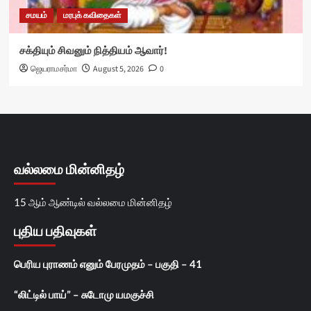
சமயம்
மரபுக் கவிதைகள்
சக்தியும் சிவனும் நித்தியம் ஆவார்!
ஜெயராமசர்மா
August 5, 2026
0
வல்லமை மின்னிதழ்
15 ஆம் ஆண்டில் வல்லமை மின்னிதழ்
புதிய பதிவுகள்
பெரிய புராணம் எனும் பேரமுதம் – பகுதி – 41
“லிட்டில் பாய்” – சுடோமு யமகுச்சி