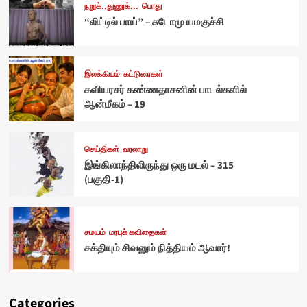
நறுக்..துணுக்...
பொது
“லிட்டில் பாய்” – சுடோமு யமகுச்சி
இலக்கியம்
கட்டுரைகள்
கவியரசர் கண்ணதாசனின் பாடல்களில்
ஆன்மீகம் – 19
செய்திகள்
வரலாறு
இங்கிலாந்திலிருந்து ஒரு மடல் – 315
(பகுதி-1)
சமயம்
மரபுக் கவிதைகள்
சக்தியும் சிவனும் நித்தியம் ஆவார்!
Categories