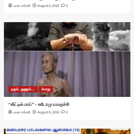
பவள சங்கரி
August 6, 2026
0
நறுக்..துணுக்...
பொது
“லிட்டில் பாய்” – சுடோமு யமகுச்சி
பவள சங்கரி
August 6, 2026
0