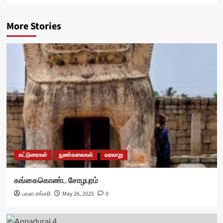
More Stories
கட்டுரைகள்
நுண்கலைகள்
வரலாறு
கங்கைகொண்ட சோழபுரம்
பவள சங்கரி
May 26, 2025
0