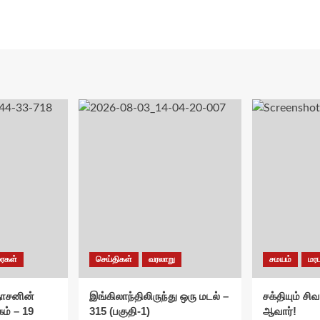
ரைகள்
செய்திகள்
வரலாறு
சமயம்
மரப
ாசனின்
இங்கிலாந்திலிருந்து ஒரு மடல் –
சக்தியும் சிவ
ம் – 19
315 (பகுதி-1)
ஆவார்!