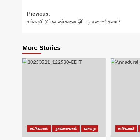
Post
Previous:
உங்க வீட்டுப் பெண்களை இப்படி வரைவீர்களா?
navigation
More Stories
கட்டுரைகள்
நுண்கலைகள்
வரலாறு
காணொலி