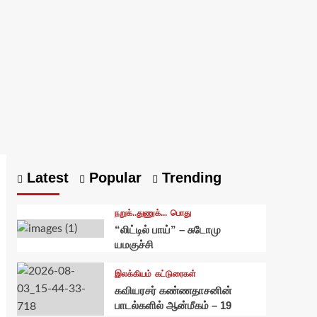
Latest
Popular
Trending
நறுக்..துணுக்...
பொது
“லிட்டில் பாய்” – சுடோமு
யமகுச்சி
இலக்கியம்
கட்டுரைகள்
கவியரசர் கண்ணதாசனின்
பாடல்களில் ஆன்மீகம் – 19