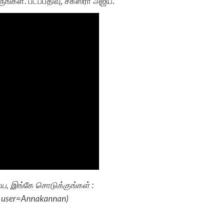
ருங்கள். படப்பதிவு, சகஸ்ரா அஜய்.
 இங்கே சொடுக்குங்கள் :
d_user=Annakannan
)