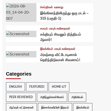
செய்திகள்
வரலாறு
இங்கிலாந்திலிருந்து ஒரு மடல் –
315 (பகுதி-1)
சமயம்
மரபுக் கவிதைகள்
சக்தியும் சிவனும் நித்தியம்
ஆவார்!
இலக்கியம்
மரபுக் கவிதைகள்
அகந்தை விட்டோடினால்
தெரிந்திடுவான் சிவனாய்!
Categories
ENGLISH
FEATURED
HOME-LIT
PEER REVIEWED
அறிந்துகொள்வோம்
அறிவியல்
ஆய்வுக் கட்டுரைகள்
இசைக்கவியின் இதயம்
இலக்கியம்