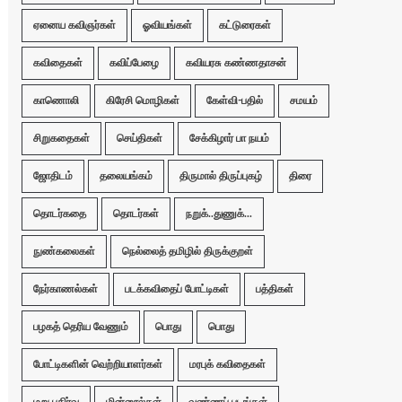
ஏனைய கவிஞர்கள்
ஓவியங்கள்
கட்டுரைகள்
கவிதைகள்
கவிப்பேழை
கவியரசு கண்ணதாசன்
காணொலி
கிரேசி மொழிகள்
கேள்வி-பதில்
சமயம்
சிறுகதைகள்
செய்திகள்
சேக்கிழார் பா நயம்
ஜோதிடம்
தலையங்கம்
திருமால் திருப்புகழ்
திரை
தொடர்கதை
தொடர்கள்
நறுக்..துணுக்...
நுண்கலைகள்
நெல்லைத் தமிழில் திருக்குறள்
நேர்காணல்கள்
படக்கவிதைப் போட்டிகள்
பத்திகள்
பழகத் தெரிய வேணும்
பொது
பொது
போட்டிகளின் வெற்றியாளர்கள்
மரபுக் கவிதைகள்