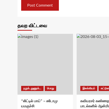
தவற விட்டவை
நறுக்..துணுக்...
பொது
இலக்கியம்
கட்டு
“லிட்டில் பாய்” – சுடோமு
கவியரசர் கண்ணத
யமகுச்சி
பாடல்களில் ஆன்மீக