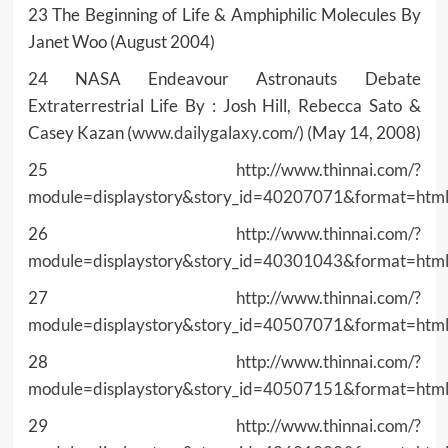
23 The Beginning of Life & Amphiphilic Molecules By
Janet Woo (August 2004)
24 NASA Endeavour Astronauts Debate
Extraterrestrial Life By : Josh Hill, Rebecca Sato &
Casey Kazan (
www.dailygalaxy.com/
) (May 14, 2008)
25
http://www.thinnai.com/?
module=displaystory&story_id=40207071&format=htm
26
http://www.thinnai.com/?
module=displaystory&story_id=40301043&format=htm
27
http://www.thinnai.com/?
module=displaystory&story_id=40507071&format=htm
28
http://www.thinnai.com/?
module=displaystory&story_id=40507151&format=htm
29
http://www.thinnai.com/?