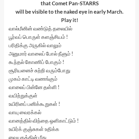
that Comet Pan-STARRS
will be visible to the naked eye in early March.
Play it
!
வால்மீனின் வண்டுத் தலையில்
பூர்வப் பொருள் களஞ்சியம் !
பரிதிக்கு அருகில் வாலும்
அனுமார் வாலைப் போல் நீளும் !
கூந்தல் கோணிப் போகும் !
சூரியனைச் சுற்றி வரும்போது
முகம் காட்டி வணங்கும்
வாலைப் பின்னே தள்ளி !
வயிற்றுக்குள்
உயிரினப் பனிக்கூறுகள் !
வாயு வைரக்கல்
வானத்தில் விந்தை ஒளிகாட்டும் !
உயிர்க் குஞ்சுகள் உதிக்க
வையகத்தின் மீது