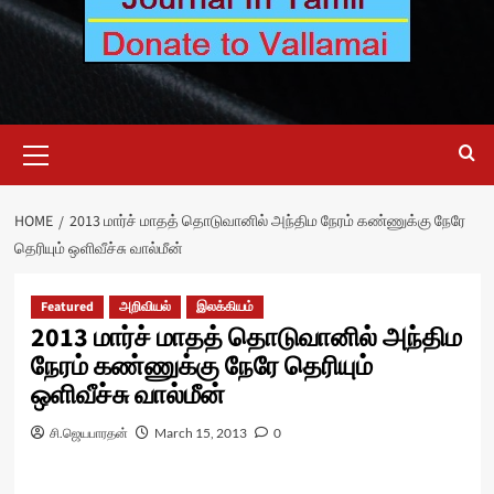
Primary
Menu
HOME
2013 மார்ச் மாதத் தொடுவானில் அந்திம நேரம் கண்ணுக்கு நேரே
தெரியும் ஒளிவீச்சு வால்மீன்
Featured
அறிவியல்
இலக்கியம்
2013 மார்ச் மாதத் தொடுவானில் அந்திம
நேரம் கண்ணுக்கு நேரே தெரியும்
ஒளிவீச்சு வால்மீன்
சி.ஜெயபாரதன்
March 15, 2013
0