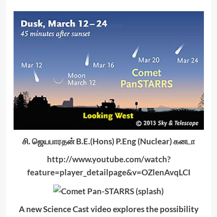
சி. ஜெயபாரதன் B.E.(Hons) P.Eng (Nuclear) கனடா
http://www.youtube.com/watch?
feature=player_detailpage&v=OZlenAvqLCI
A new Science Cast video explores the possibility