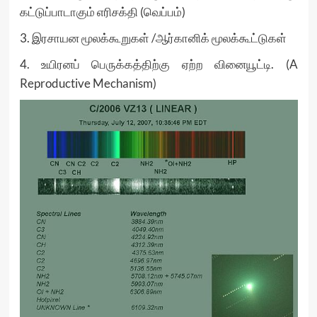
கட்டுப்பாடாகும் எரிசக்தி (வெப்பம்)
3. இரசாயன மூலக்கூறுகள் /ஆர்கானிக் மூலக்கூட்டுகள்
4. உயிரனப் பெருக்கத்திற்கு ஏற்ற வினையூட்டி. (A
Reproductive Mechanism)