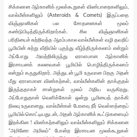
சிக்கலான ஆர்கானிக் மூலக்கூறுகள் விண்பாறைகளிலும்,
வால்மீன்களிலும் (Asteroids & Comets) இருப்பதை
விஞ்ஞானிகள் பல சோதனைகள் மூலம்
கண்டுபிடித்திருக்கிறார்கள். சில விஞ்ஞானிகள்
பரிதியைச் சுற்றிவந்த ஆரம்பகால வால்மீன்கள் வழி தவறிப்
பூமியின் சுற்று வீதியில் புகுந்து வீழ்ந்திருக்கலாம் என்றும்
அப்போது அவற்றிலிருந்து ஏராளமான ஆர்கானிக்
இரசாயனக் கலவைகள் பூமியில் பொழிந்திருக்கலாம்
என்றும் கருதுகிறார். அத்துடன் பூமி உருவான பிறகு அதன்
மீது ஏராளமான விண்கற்கள், வால்மீன்களின் தாக்குதல்
இருந்ததாகச் சான்றுகள் மூலம் அறிய வருகிறது.
அப்போதுதான் வெளிக்கோள் ஒன்று பூமியைத் தாக்கி
நிலவு உருவானது. வால்மீன்கள் பேரளவு நீர் வெள்ளத்தைப்
பூமியில் கொட்டியதுடன், அதன் ஆர்கானிக் கூட்டுகளையும்
இறக்கின ! விண்கற்களிலும் வால்மீன்களிலும் சிக்கலான
“அமினோ அமிலம்” போன்ற இரசாயன மூலக்கூறுகள்