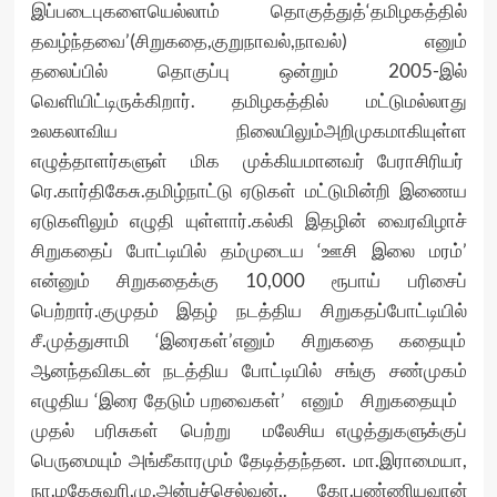
இப்படைபுகளையெல்லாம் தொகுத்துத்‘தமிழகத்தில்
தவழ்ந்தவை’(சிறுகதை,குறுநாவல்,நாவல்) எனும்
தலைப்பில் தொகுப்பு ஒன்றும் 2005-இல்
வெளியிட்டிருக்கிறார். தமிழகத்தில் மட்டுமல்லாது
உலகலாவிய நிலையிலும்அறிமுகமாகியுள்ள
எழுத்தாளர்களுள் மிக முக்கியமானவர் பேராசிரியர்
ரெ.கார்திகேசு.தமிழ்நாட்டு ஏடுகள் மட்டுமின்றி இணைய
ஏடுகளிலும் எழுதி யுள்ளார்.கல்கி இதழின் வைரவிழாச்
சிறுகதைப் போட்டியில் தம்முடைய ‘ஊசி இலை மரம்’
என்னும் சிறுகதைக்கு 10,000 ரூபாய் பரிசைப்
பெற்றார்.குமுதம் இதழ் நடத்திய சிறுகதப்போட்டியில்
சீ.முத்துசாமி ‘இரைகள்’எனும் சிறுகதை கதையும்
ஆனந்தவிகடன் நடத்திய போட்டியில் சங்கு சண்முகம்
எழுதிய ‘இரை தேடும் பறவைகள்’ எனும் சிறுகதையும்
முதல் பரிசுகள் பெற்று மலேசிய எழுத்துகளுக்குப்
பெருமையும் அங்கீகாரமும் தேடித்தந்தன. மா.இராமையா,
நா.மகேசுவரி,மு.அன்புச்செல்வன்,. கோ.புண்ணியவான்