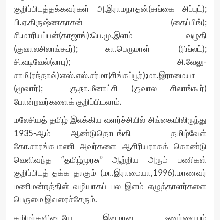
குறிப்பிடத்தக்கவர்கள் அ.இராமநாதன்(சுங்கை சிப்புட்);
பி.ஏ.கிருஷ்ணதாசன் (தைப்பிங்);
சி.மாரியப்பன்(காஜாங்):பெ.மு.இளம் வழுதி
(குவாலசிலாங்கூர்); கா.பெருமாள் (ரிங்லட்);
சி.வடிவேல்(லாபு); சி.வேலு-
சாமி(ரந்தாவ்):எஸ்.எஸ்.சர்மா(சிங்கப்பூர்);மா.இராமையா
(மூவார்); கு.நா.மீனாட்சி (குவால சிலாங்கூர்)
போன்றவர்களைக் குறிப்பிடலாம்.
மலேசியத் தமிழ் இலக்கிய வளர்ச்சியில் சிங்கையிலிருந்து
1935-ஆம் ஆண்டுதொடங்கி தமிழ்வேள்
கோ.சாரங்கபாணி அவர்களை ஆசிரியராகக் கொண்டு
வெளிவந்த “தமிழ்முரசு” ஆற்றிய அரும் பணிகள்
குறிப்பிடத் தக்க தாகும் (மா.இராமையா,1996).மாணவர்
மணிமன்றத்தின் வழியாகப் பல இளம் எழுத்தாளர்களை
பெருமை இவரைச்சேரும்.
தமிழர்களிடையே இனமான உணர்வையும்