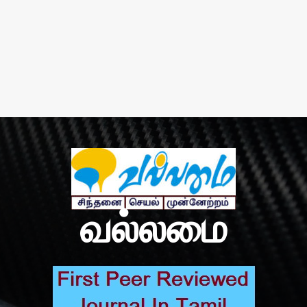
வல்லமை