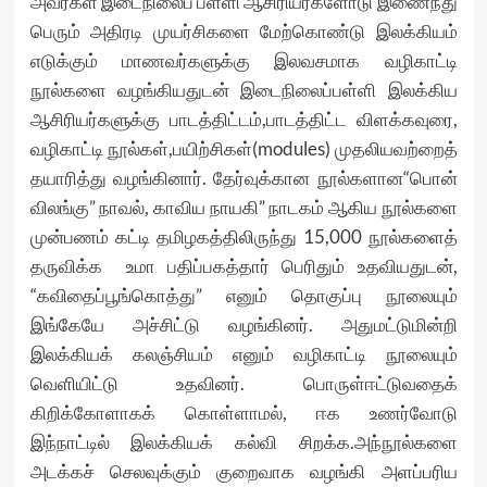
அவர்கள் இடைநிலைப் பள்ளி ஆசிரியர்களோடு இணைந்து
பெரும் அதிரடி முயர்சிகளை மேற்கொண்டு இலக்கியம்
எடுக்கும் மாணவர்களுக்கு இலவசமாக வழிகாட்டி
நூல்களை வழங்கியதுடன் இடைநிலைப்பள்ளி இலக்கிய
ஆசிரியர்களுக்கு பாடத்திட்டம்,பாடத்திட்ட விளக்கவுரை,
வழிகாட்டி நூல்கள்,பயிற்சிகள்(modules) முதலியவற்றைத்
தயாரித்து வழங்கினார். தேர்வுக்கான நூல்களான“பொன்
விலங்கு” நாவல், காவிய நாயகி” நாடகம் ஆகிய நூல்களை
முன்பணம் கட்டி தமிழகத்திலிருந்து 15,000 நூல்களைத்
தருவிக்க உமா பதிப்பகத்தார் பெரிதும் உதவியதுடன்,
“கவிதைப்பூங்கொத்து” எனும் தொகுப்பு நூலையும்
இங்கேயே அச்சிட்டு வழங்கினர். அதுமட்டுமின்றி
இலக்கியக் கலஞ்சியம் எனும் வழிகாட்டி நூலையும்
வெளியிட்டு உதவினர். பொருள்ஈட்டுவதைக்
கிறிக்கோளாகக் கொள்ளாமல், ஈக உணர்வோடு
இந்நாட்டில் இலக்கியக் கல்வி சிறக்க.அந்நூல்களை
அடக்கச் செலவுக்கும் குறைவாக வழங்கி அளப்பரிய