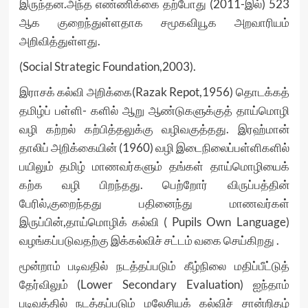
இருந்தன.அந்த எண்ணிக்கை தற்போது (2011-இல்) 523
ஆக குறைந்துள்ளதாக சமூகவியூக அறவாரியம்
அறிவித்துள்ளது.
(Social Strategic Foundation,2003).
இராசக் கல்வி அறிக்கை(Razak Repot,1956) தொடக்கத்
தமிழ்ப் பள்ளி- களில் ஆறு ஆண்டுகளுக்குத் தாய்மொழி
வழி கற்றல் கற்பித்தலுக்கு வழிவகுத்தது. இரஹ்மான்
தாலிப் அறிக்கையின் (1960) வழி இடைநிலைப்பள்ளிகளில்
பயிலும் தமிழ் மாணவர்களும் தங்கள் தாய்மொழியைக்
கற்க வழி பிறந்தது. பெற்றோர் விருப்பத்தின்
பேரில்,குறைந்தது பதினைந்து மாணவர்கள்
இருப்பின்,தாய்மொழிக் கல்வி ( Pupils Own Language)
வழங்கப்படுவதற்கு இக்கல்விச் சட்டம் வகை செய்கிறது .
மூன்றாம் படிவதில் நடத்தப்படும் கீழ்நிலை மதிப்பீட்டுத்
தேர்விலும் (Lower Secondary Evaluation) ஐந்தாம்
படிவத்தில் நடத்தப்படும் மலேசியக் கல்விச் சான்றிதழ்