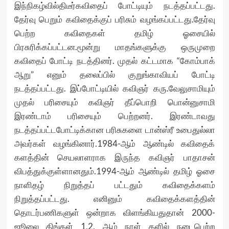
இந்நிகழ்வில்திடீர்கவிதைப் போட்டியும் நடத்தப்பட்டது.
தேர்வு பெறும் கவிதைக்குப் பரிசும் வழங்கப்பட்டது.தேர்வு
பெற்ற கவிதைகள் தமிழ் ஓசையில்
பிரசுரிக்கப்பட்டன.மூன்று மாதங்களுக்கு ஒருமுறை
கவிதைப் போட்டி நடத்தினர். முதல் கட்டமாக “கோம்பாக்
ஆறு” எனும் தலைப்பில் குறுங்காவியப் போட்டி
நடத்தப்பட்டது. இப்போட்டியில் கவிஞர் கரு.வேலுசாமியும்
முதல் பரிசையும் கவிஞர் தீப்பொறி பொன்னுசாமி
இரண்டாம் பரிசையும் பெற்றனர். இரண்டாவது
நடத்தப்பட்டபோட்டிக்கான பரிசுகளை டான்ஸ்ரீ உபைதுல்லா
அவர்கள் வழங்கினார்.1984-ஆம் ஆண்டில் கவிதைக்
களத்தின் செயலாளராக இருந்த கவிஞர் பாதாசன்
விபத்துக்குள்ளானதும்.1994-ஆம் ஆண்டில் தமிழ் ஓசை
நாளிதழ் நிறுத்தப் பட்டதும் கவிதைக்களம்
நிறுத்தப்பட்டது. எனினும் கவிதைக்களத்தின்
தொடர்பணிகளுள் ஒன்றாக விளங்கியதுதான் 2000-
ஜூலை திங்கள் 1,2, ஆம் நாள் களில் நடைபெற்ற