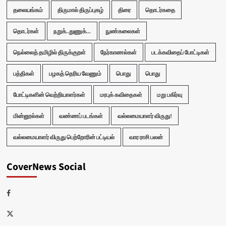
தலையங்கம்
திருமால் திருப்புகழ்
திரை
தொடர்கதை
தொடர்கள்
நறுக்..துணுக்...
நுண்கலைகள்
நெல்லைத் தமிழில் திருக்குறள்
நேர்காணல்கள்
படக்கவிதைப் போட்டிகள்
பத்திகள்
பழகத் தெரிய வேணும்
பொது
பொது
போட்டிகளின் வெற்றியாளர்கள்
மரபுக் கவிதைகள்
மறு பகிர்வு
மின்னூல்கள்
வண்ணப் படங்கள்
வல்லமையாளர் விருது!
வல்லமையாளர் விருது பெற்றோரின் பட்டியல்
வார ராசி பலன்
CoverNews Social
Facebook
Twitter