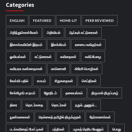
Categories
ENGLISH
FEATURED
HOME-LIT
PEER REVIEWED
அறிந்துகொள்வோம்
அறிவியல்
ஆய்வுக் கட்டுரைகள்
இசைக்கவியின் இதயம்
இலக்கியம்
ஏனைய கவிஞர்கள்
ஓவியங்கள்
கட்டுரைகள்
கவிதைகள்
கவிப்பேழை
கவியரசு கண்ணதாசன்
காணொலி
கிரேசி மொழிகள்
கேள்வி-பதில்
சமயம்
சிறுகதைகள்
செய்திகள்
சேக்கிழார் பா நயம்
ஜோதிடம்
தலையங்கம்
திருமால் திருப்புகழ்
திரை
தொடர்கதை
தொடர்கள்
நறுக்..துணுக்...
நுண்கலைகள்
நெல்லைத் தமிழில் திருக்குறள்
நேர்காணல்கள்
படக்கவிதைப் போட்டிகள்
பத்திகள்
பழகத் தெரிய வேணும்
பொது