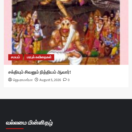
சமயம்
மரபுக் கவிதைகள்
சக்தியும் சிவனும் நித்தியம் ஆவார்!
ஜெயராமசர்மா
August 5, 2026
0
வல்லமை மின்னிதழ்