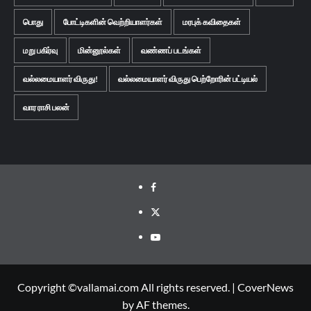
பொது
போட்டிகளின் வெற்றியாளர்கள்
மரபுக் கவிதைகள்
மறு பகிர்வு
மின்னூல்கள்
வண்ணப் படங்கள்
வல்லமையாளர் விருது!
வல்லமையாளர் விருது பெற்றோரின் பட்டியல்
வார ராசி பலன்
Facebook
Twitter
Youtube
Copyright ©vallamai.com All rights reserved.
|
CoverNews
by AF themes.