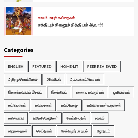
சமயம்
மரபுக் கவிதைகள்
சக்தியும் சிவனும் நித்தியம் ஆவார்!
Categories
ENGLISH
FEATURED
HOME-LIT
PEER REVIEWED
அறிந்துகொள்வோம்
அறிவியல்
ஆய்வுக் கட்டுரைகள்
இசைக்கவியின் இதயம்
இலக்கியம்
ஏனைய கவிஞர்கள்
ஓவியங்கள்
கட்டுரைகள்
கவிதைகள்
கவிப்பேழை
கவியரசு கண்ணதாசன்
காணொலி
கிரேசி மொழிகள்
கேள்வி-பதில்
சமயம்
சிறுகதைகள்
செய்திகள்
சேக்கிழார் பா நயம்
ஜோதிடம்