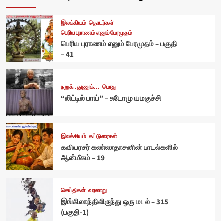
இலக்கியம்
தொடர்கள்
பெரிய புராணம் எனும் பேரமுதம்
பெரிய புராணம் எனும் பேரமுதம் – பகுதி
– 41
நறுக்..துணுக்...
பொது
“லிட்டில் பாய்” – சுடோமு யமகுச்சி
இலக்கியம்
கட்டுரைகள்
கவியரசர் கண்ணதாசனின் பாடல்களில்
ஆன்மீகம் – 19
செய்திகள்
வரலாறு
இங்கிலாந்திலிருந்து ஒரு மடல் – 315
(பகுதி-1)