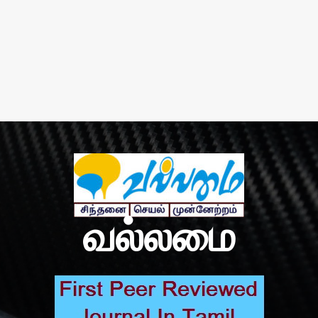
வல்லமை