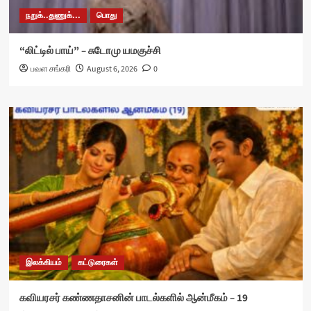
நறுக்..துணுக்...
பொது
“லிட்டில் பாய்” – சுடோமு யமகுச்சி
பவள சங்கரி
August 6, 2026
0
இலக்கியம்
கட்டுரைகள்
கவியரசர் கண்ணதாசனின் பாடல்களில் ஆன்மீகம் – 19