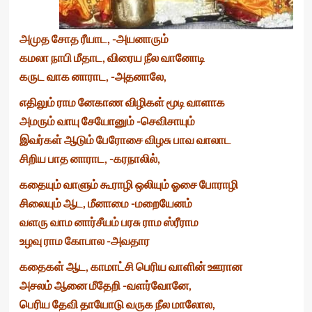
அமுத சோத ரீயாட, -அயனாரும்
கமலா நாபி மீதாட, விரைய நீல வானோடி
கருட வாக னாராட, -அதனாலே,
எதிலும் ராம னேகாண விழிகள் மூடி வாளாக
அமரும் வாயு சேயோனும் -செவிசாயும்
இவர்கள் ஆடும் பேரோசை விழசு பாவ வாலாட
சிறிய பாத னாராட, -கரநாலில்,
கதையும் வாளும் கூராழி ஒலியும் ஓசை போராழி
சிலையும் ஆட, மீனாமை -மறையேனம்
வளரு வாம னார்சீயம் பரசு ராம ஸ்ரீராம
உழவு ராம கோபால -அவதார
கதைகள் ஆட, காமாட்சி பெரிய வாளின் ஊரான
அசலம் ஆனை மீதேறி -வளர்வோனே,
பெரிய தேவி தாயோடு வருக நீல மாலோல,