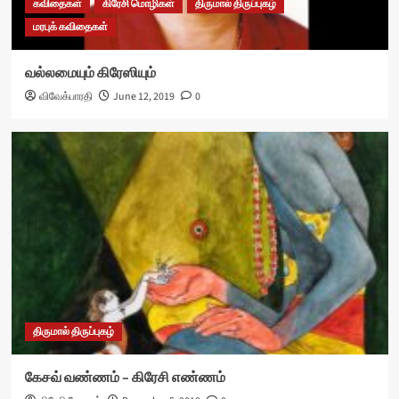
கவிதைகள்
கிரேசி மொழிகள்
திருமால் திருப்புகழ்
மரபுக் கவிதைகள்
வல்லமையும் கிரேஸியும்
விவேக்பாரதி
June 12, 2019
0
திருமால் திருப்புகழ்
கேசவ் வண்ணம் – கிரேசி எண்ணம்