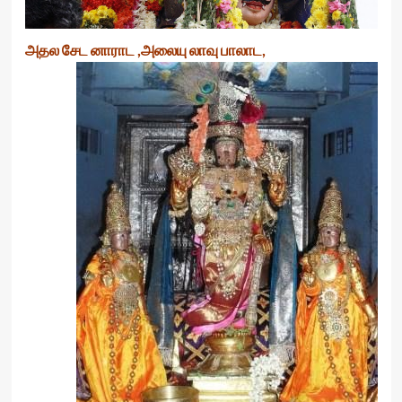
அதல சேட னாராட ,அலையு லாவு பாலாட,