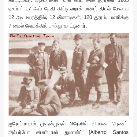
காட்டியவர். அமெரிக்கா வில் ரைட் சகோதரர்கள் 1903
டிசம்பர் 17 ஆம் தேதி கிட்டி ஹாக் மணற் திடல் மேலாக
12 அடி உயரத்தில், 12 வினாடிகள், 120 தூரம், மணிக்கு
7 மைல் வேகத்தில் பறந்து காட்டினார்.
ஐரோப்பாவில் முதன்முதல் பிரேஸில் விமான நிபுணர்,
அல்பர்டோ சாண்டாஸ் துமான்ட் [Alberto Santos