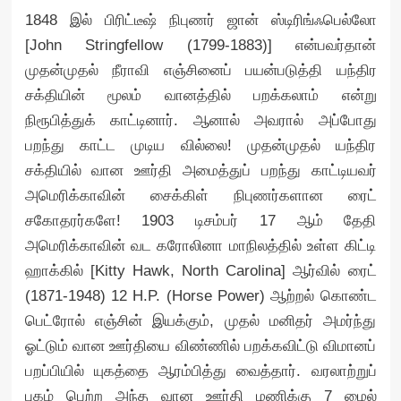
1848 இல் பிரிட்டீஷ் நிபுணர் ஜான் ஸ்டிரிங்ஃபெல்லோ
[John Stringfellow (1799-1883)] என்பவர்தான்
முதன்முதல் நீராவி எஞ்சினைப் பயன்படுத்தி யந்திர
சக்தியின் மூலம் வானத்தில் பறக்கலாம் என்று
நிரூபித்துக் காட்டினார். ஆனால் அவரால் அப்போது
பறந்து காட்ட முடிய வில்லை! முதன்முதல் யந்திர
சக்தியில் வான ஊர்தி அமைத்துப் பறந்து காட்டியவர்
அமெரிக்காவின் சைக்கிள் நிபுணர்களான ரைட்
சகோதரர்களே! 1903 டிசம்பர் 17 ஆம் தேதி
அமெரிக்காவின் வட கரோலினா மாநிலத்தில் உள்ள கிட்டி
ஹாக்கில் [Kitty Hawk, North Carolina] ஆர்வில் ரைட்
(1871-1948) 12 H.P. (Horse Power) ஆற்றல் கொண்ட
பெட்ரோல் எஞ்சின் இயக்கும், முதல் மனிதர் அமர்ந்து
ஓட்டும் வான ஊர்தியை விண்ணில் பறக்கவிட்டு விமானப்
பறப்பியில் யுகத்தை ஆரம்பித்து வைத்தார். வரலாற்றுப்
புகழ் பெற்ற அந்த வான ஊர்தி மணிக்கு 7 மைல்