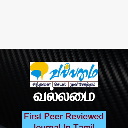
வல்லமை