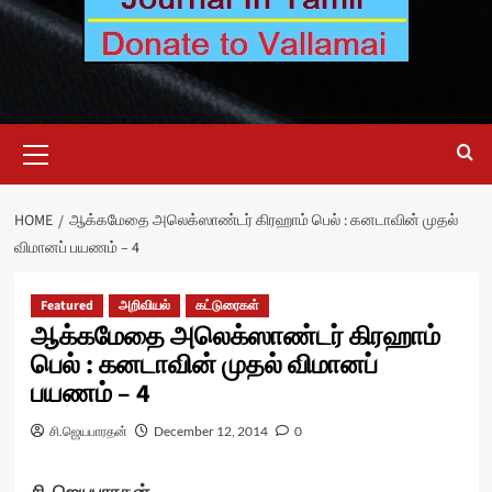
Primary
Menu
HOME
ஆக்கமேதை அலெக்ஸாண்டர் கிரஹாம் பெல் : கனடாவின் முதல்
விமானப் பயணம் – 4
Featured
அறிவியல்
கட்டுரைகள்
ஆக்கமேதை அலெக்ஸாண்டர் கிரஹாம்
பெல் : கனடாவின் முதல் விமானப்
பயணம் – 4
சி.ஜெயபாரதன்
December 12, 2014
0
சி. ஜெயபாரதன்