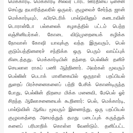
மெக்கார்டி. மெக்கார்டி சில்வர் டார்ட் ஊர்தியை டிசைன்
செய்து தயாரித்தவரில் ஒருவர். குழுவைச் சேர்ந்த ஜான்
மெக்கார்டியும், ஃபிரடெரிக் பால்டுவினும் கனடாவின்
டொரான்டோ பல்கலைக் கழகத்தில் பட்டம் பெற்ற
எஞ்சினியர்கள். கோடை விடுமுறையைக் கழிக்க
நோவாஸ் கோஷி யாவுக்கு வந்த இருவரும், பெல்
குடும்பத்தினரைச் சந்திக்க ஒரு பெரும் வாய்ப்புக்
கிடைத்தது. மெக்கார்டியின் தந்தை பெல்லின் தனிச்
செயலாள ராகப் பணி ஆற்றினார். அவர்கள் மூவரும்
பெல்லின் பெடாக் மாளிகையில் ஒருநாள் பறப்பியல்
துறைப் பிரச்சனைகளைப் பற்றி பேசிக் கொண்டிருந்த
போது, பெல்லின் திறமை மிக்க மனைவி, மேபெல் ஓர்
சிறந்த ஆலோசனையைக் கூறினார்: பெல், மெக்கார்டி,
பால்டுவின் ஆகிய மூவரும் இணைந்து, ஒரு பறப்பியல்
குழுவகத்தை அமைத்துத் தமது படைப்புக் கருத்துக்
களைப் பரிமாறிக் கொள்ள வேண்டும். தனிப்பட்ட