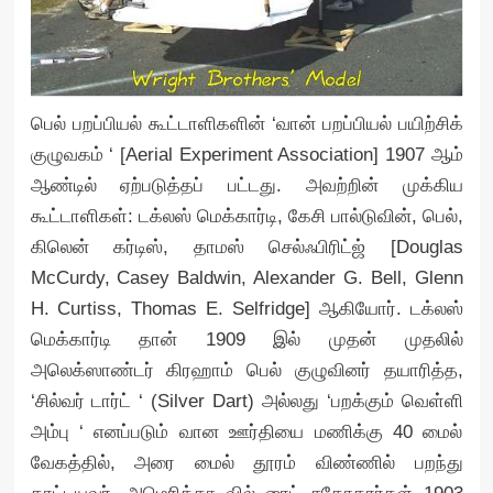
பெல் பறப்பியல் கூட்டாளிகளின் ‘வான் பறப்பியல் பயிற்சிக்
குழுவகம் ‘ [Aerial Experiment Association] 1907 ஆம்
ஆண்டில் ஏற்படுத்தப் பட்டது. அவற்றின் முக்கிய
கூட்டாளிகள்: டக்லஸ் மெக்கார்டி, கேசி பால்டுவின், பெல்,
கிலென் கர்டிஸ், தாமஸ் செல்ஃபிரிட்ஜ் [Douglas
McCurdy, Casey Baldwin, Alexander G. Bell, Glenn
H. Curtiss, Thomas E. Selfridge] ஆகியோர். டக்லஸ்
மெக்கார்டி தான் 1909 இல் முதன் முதலில்
அலெக்ஸாண்டர் கிரஹாம் பெல் குழுவினர் தயாரித்த,
‘சில்வர் டார்ட் ‘ (Silver Dart) அல்லது ‘பறக்கும் வெள்ளி
அம்பு ‘ எனப்படும் வான ஊர்தியை மணிக்கு 40 மைல்
வேகத்தில், அரை மைல் தூரம் விண்ணில் பறந்து