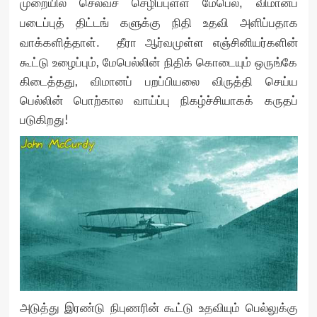
முறையில் செல்வச் செழிப்புள்ள மேபெல், விமானப்
படைப்புத் திட்டங் களுக்கு நிதி உதவி அளிப்பதாக
எஞ்சினியர்களின்
வாக்களித்தாள். தீரா ஆர்வமுள்ள
கூட்டு உழைப்பும், மேபெல்லின் நிதிக் கொடையும் ஒருங்கே
கிடைத்தது, விமானப் பறப்பியலை விருத்தி செய்ய
பெல்லின் பொற்கால வாய்ப்பு நிகழ்ச்சியாகக் கருதப்
படுகிறது!
அடுத்து இரண்டு நிபுணரின் கூட்டு உதவியும் பெல்லுக்கு