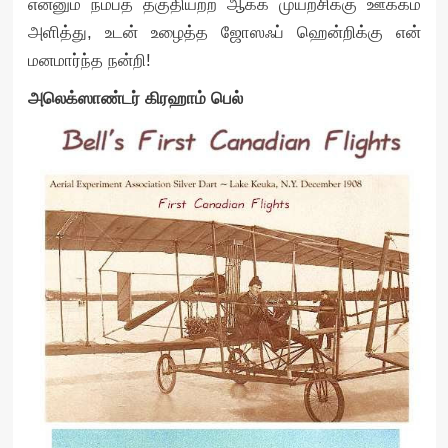
என்னும் நம்பத் தகுதியற்ற ஆக்க முயற்சிக்கு ஊக்கம்
அளித்து, உடன் உழைத்த ஜோஸஃப் ஹென்றிக்கு என்
மனமார்ந்த நன்றி!
அலெக்ஸாண்டர் கிரஹாம் பெல்