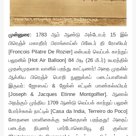
முன்னுரை:
1783 ஆம் ஆண்டு அக்டோபர் 15 இல்
பிரெஞ்ச் மகாதீரர் பிராங்காய்ஸ் பிலேடர் தி ரோஸியர்
[Froncois Pilatre De Rozier] என்பவர் வெப்பக் காற்றுப்
பலூனில் [Hot Air Balloon] 84 அடி (26 மீடர்) உயரத்தில்
முதன்முதலாக வானில் பறந்து காட்டினார்! அதை முதலில்
ஆக்கிய பிரெஞ்ச் பொறி நுணுக்கப் படைப்பாளிகள்
இருவர்: ஜோஸஃப் & ஜேக்ஸ் எட்டின் மாண்கல்ஃபியர்
[Joseph & Jacques Etinne Montgolfier]. ஆனால்
அதற்கும் முந்திய 1709 ஆண்டு வெப்பக் காற்றுப் பலூன்
போர்ச்சுகல் நாட்டில் [Casa da India, Terreiro do Poco]
சோதனை மாளிகைக்கு உள்ளேதான் பறந்தது! அதைப்
படைத்த நிபுணர் பார்டோலொமியூ தி குஸ்மா