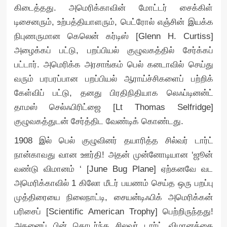
கிடைத்தது. அமெரிக்காவின் மோட்டர் சைக்கிள்
டிசைனரும், உற்பத்தியாளரும், பெட்ரோல் எஞ்சின் இயக்க
நிபுணருமான கெலென் கர்டிஸ் [Glenn H. Curtiss]
அழைக்கப் பட்டு, பறப்பியல் குழுவகத்தில் சேர்க்கப்
பட்டார். அமெரிக்க அரசாங்கம் பெல் கனடாவில் செய்து
வரும் பரபரப்பான பறப்பியல் ஆராய்ச்சிகளைப் பற்றிக்
கேள்விப் பட்டு, தனது பிரதிநிதியாக லெஃப்டினன்ட்
தாமஸ் செல்ஃபிரிட்ஜை [Lt Thomas Selfridge]
குழுவகத்துடன் சேர்த்திட வேண்டிக் கொண்டது.
1908 இல் பெல் குழுவினர் தயாரித்த சில்வர் டார்ட்
நான்காவது வான ஊர்தி! அதன் முன்னோடியான ‘ஜூன்
வண்டு விமானம் ‘ [June Bug Plane] ஏற்கனவே வட
அமெரிக்காவில் 1 கிலோ மீடர் பயணம் செய்த ஒரு பறப்பு
முத்திரையை நிலைநாட்டி, சையன்டிஃபிக் அமெரிக்கன்
பரிசைப் [Scientific American Trophy] பெற்றிருந்தது!
அதனைப் பின் தொடர்ந்த சிலவர் டார்ட் விமானத்தை