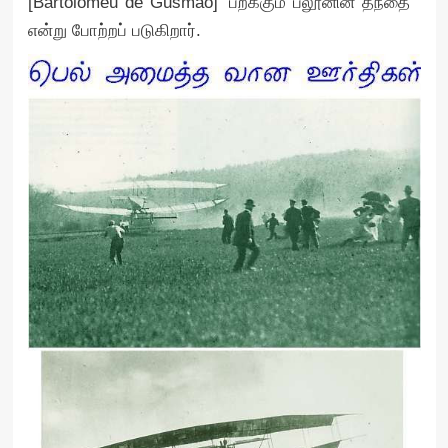
[Bartolomeu de Gusmao] ‘பறக்கும் பலூனின் தந்தை ‘
என்று போற்றப் படுகிறார்.