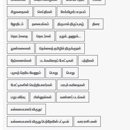
சிறுகதைகள்
செய்திகள்
சேக்கிழார் பா நயம்
ஜோதிடம்
தலையங்கம்
திருமால் திருப்புகழ்
திரை
தொடர்கதை
தொடர்கள்
நறுக்..துணுக்...
நுண்கலைகள்
நெல்லைத் தமிழில் திருக்குறள்
நேர்காணல்கள்
படக்கவிதைப் போட்டிகள்
பத்திகள்
பழகத் தெரிய வேணும்
பொது
பொது
போட்டிகளின் வெற்றியாளர்கள்
மரபுக் கவிதைகள்
மறு பகிர்வு
மின்னூல்கள்
வண்ணப் படங்கள்
வல்லமையாளர் விருது!
வல்லமையாளர் விருது பெற்றோரின் பட்டியல்
வார ராசி பலன்