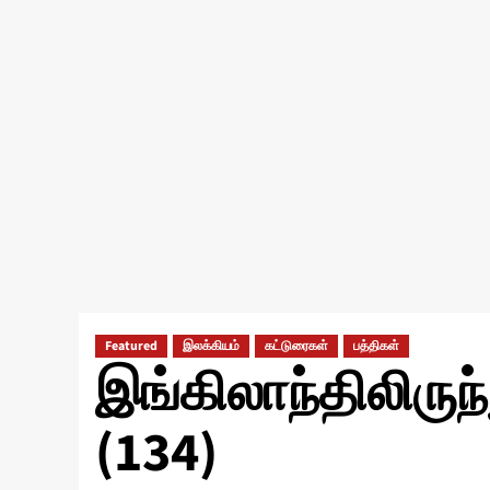
Featured
இலக்கியம்
கட்டுரைகள்
பத்திகள்
இங்கிலாந்திலிருந்து
(134)