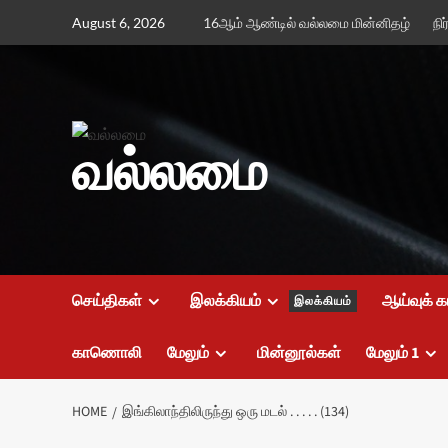
Skip
August 6, 2026
16ஆம் ஆண்டில் வல்லமை மின்னிதழ்
நி
to
content
வல்லமை
செய்திகள்
இலக்கியம்
ஆய்வுக் க
இலக்கியம்
காணொலி
மேலும்
மின்னூல்கள்
மேலும் 1
HOME
இங்கிலாந்திலிருந்து ஒரு மடல் . . . . . (134)