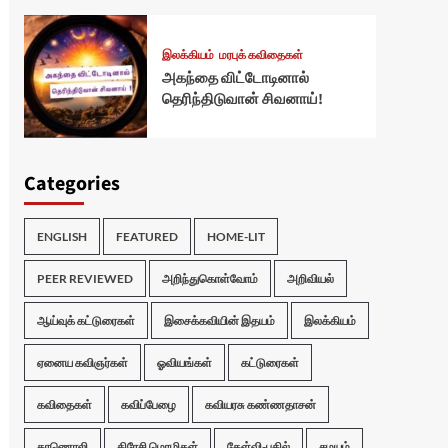
இலக்கியம்
மரபுக் கவிதைகள்
அகந்தை விட்டோடினால்
தெரிந்திடுவான் சிவனாய்!
Categories
ENGLISH
FEATURED
HOME-LIT
PEER REVIEWED
அறிந்துகொள்வோம்
அறிவியல்
ஆய்வுக் கட்டுரைகள்
இசைக்கவியின் இதயம்
இலக்கியம்
ஏனைய கவிஞர்கள்
ஓவியங்கள்
கட்டுரைகள்
கவிதைகள்
கவிப்பேழை
கவியரசு கண்ணதாசன்
காணொலி
கிரேசி மொழிகள்
கேள்வி-பதில்
சமயம்