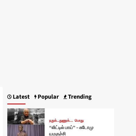
Latest
Popular
Trending
நறுக்..துணுக்...
பொது
“லிட்டில் பாய்” – சுடோமு
யமகுச்சி