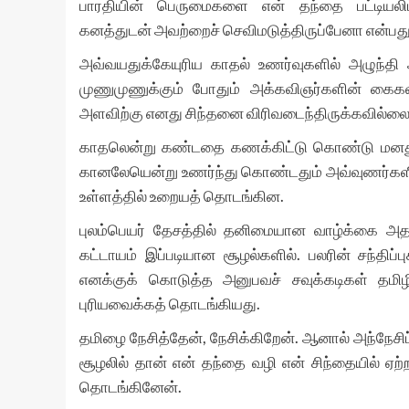
பாரதியின் பெருமைகளை என் தந்தை பட்டியலிட்
கனத்துடன் அவற்றைச் செவிமடுத்திருப்பேனா என்பது
அவ்வயதுக்கேயுரிய காதல் உணர்வுகளில் அழுந்த
முணுமுணுக்கும் போதும் அக்கவிஞர்களின் கைகளி
அளவிற்கு எனது சிந்தனை விரிவடைந்திருக்கவில்லை
காதலென்று கண்டதை கணக்கிட்டு கொண்டு மனதுக்குள
கானலேயென்று உணர்ந்து கொண்டதும் அவ்வுணர்களி
உள்ளத்தில் உறையத் தொடங்கின.
புலம்பெயர் தேசத்தில் தனிமையான வாழ்க்கை அத
கட்டாயம் இப்படியான சூழல்களில். பலரின் சந்திப்
எனக்குக் கொடுத்த அனுபவச் சவுக்கடிகள் த
புரியவைக்கத் தொடங்கியது.
தமிழை நேசித்தேன், நேசிக்கிறேன். ஆனால் அந்நேச
சூழலில் தான் என் தந்தை வழி என் சிந்தையில் ஏற
தொடங்கினேன்.