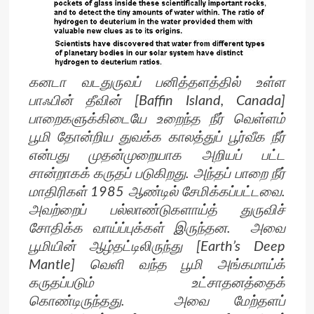
கனடா வடதுருவப் பனித்தளத்தில் உள்ள
பாஃபின் தீவின் [Baffin Island, Canada]
பாறைகளுக்கிடையே உறைந்த நீர் வெள்ளம்
பூமி தோன்றிய துவக்க காலத்துப் பூர்வீக நீர்
என்பது முதன்முறையாக அறியப் பட்ட
சான்றாகக் கருதப் படுகிறது. அந்தப் பாறை நீர்
மாதிரிகள் 1985 ஆண்டில் சேமிக்கப்பட்டவை.
அவற்றைப் பல்லாண்டுகளாய்த் துருவிச்
சோதிக்க வாய்ப்புக்கள் இருந்தன. அவை
பூமியின் ஆழ்தட்டிலிருந்து [Earth’s Deep
Mantle] வெளி வந்த பூமி அங்கமாய்க்
கருதப்படும் உட்சாதனத்தைக்
கொண்டிருந்தது. அவை மேற்தளப்