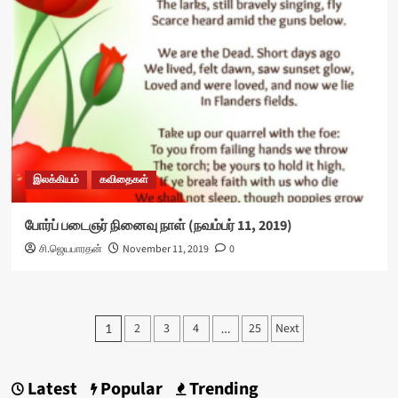
இலக்கியம்
கவிதைகள்
போர்ப் படைஞர் நினைவு நாள் (நவம்பர் 11, 2019)
சி.ஜெயபாரதன்
November 11, 2019
0
Posts
2
3
4
25
Next
1
…
pagination
Latest
Popular
Trending