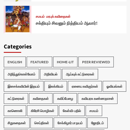
சமயம்
மரபுக் கவிதைகள்
சக்தியும் சிவனும் நித்தியம் ஆவார்!
Categories
ENGLISH
FEATURED
HOME-LIT
PEER REVIEWED
அறிந்துகொள்வோம்
அறிவியல்
ஆய்வுக் கட்டுரைகள்
இசைக்கவியின் இதயம்
இலக்கியம்
ஏனைய கவிஞர்கள்
ஓவியங்கள்
கட்டுரைகள்
கவிதைகள்
கவிப்பேழை
கவியரசு கண்ணதாசன்
காணொலி
கிரேசி மொழிகள்
கேள்வி-பதில்
சமயம்
சிறுகதைகள்
செய்திகள்
சேக்கிழார் பா நயம்
ஜோதிடம்