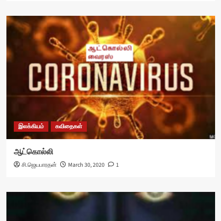
இலக்கியம்
கவிதைகள்
ஆட்கொல்லி
சி.ஜெயபாரதன்
March 30, 2020
1