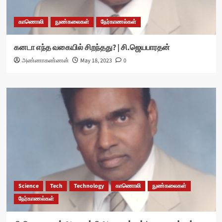
காணொலி
நுண்கலைகள்
நேர்காணல்கள்
கனடா எந்த வகையில் சிறந்தது? | சி.ஜெயபாரதன்
அண்ணாகண்ணன்
May 18, 2023
0
Science
Tech
Technology
காணொலி
நுண்கலைகள்
நேர்காணல்கள்