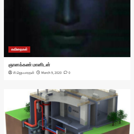
கவிதைகள்
ஞானக்கண் மானிடன்
சி.ஜெயபாரதன்
March 9, 2020
0