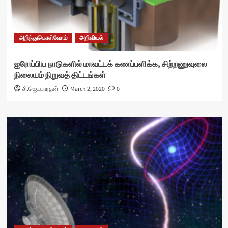
அறிந்துகொள்வோம்
அறிவியல்
ஐரோப்பிய நாடுகளில் மாவட்டக் கணப்பளிக்க, சிற்றணுவுலை
நிலையம் நிறுவத் திட்டங்கள்
சி.ஜெயபாரதன்
March 2, 2020
0