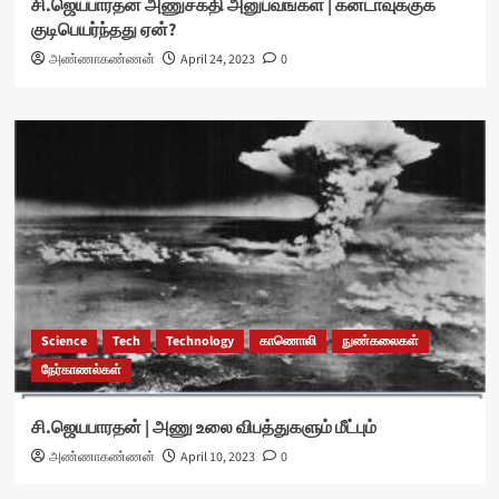
சி.ஜெயபாரதன் அணுசக்தி அனுபவங்கள் | கனடாவுக்குக்
குடிபெயர்ந்தது ஏன்?
அண்ணாகண்ணன்
April 24, 2023
0
Science
Tech
Technology
காணொலி
நுண்கலைகள்
நேர்காணல்கள்
சி.ஜெயபாரதன் | அணு உலை விபத்துகளும் மீட்பும்
அண்ணாகண்ணன்
April 10, 2023
0