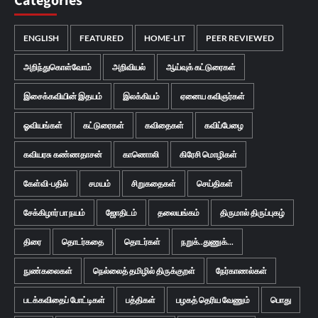
Categories
ENGLISH
FEATURED
HOME-LIT
PEER REVIEWED
அறிந்துகொள்வோம்
அறிவியல்
ஆய்வுக் கட்டுரைகள்
இசைக்கவியின் இதயம்
இலக்கியம்
ஏனைய கவிஞர்கள்
ஓவியங்கள்
கட்டுரைகள்
கவிதைகள்
கவிப்பேழை
கவியரசு கண்ணதாசன்
காணொலி
கிரேசி மொழிகள்
கேள்வி-பதில்
சமயம்
சிறுகதைகள்
செய்திகள்
சேக்கிழார் பா நயம்
ஜோதிடம்
தலையங்கம்
திருமால் திருப்புகழ்
திரை
தொடர்கதை
தொடர்கள்
நறுக்..துணுக்...
நுண்கலைகள்
நெல்லைத் தமிழில் திருக்குறள்
நேர்காணல்கள்
படக்கவிதைப் போட்டிகள்
பத்திகள்
பழகத் தெரிய வேணும்
பொது