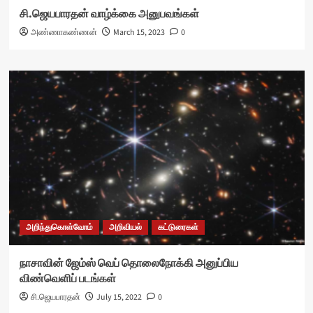
சி.ஜெயபாரதன் வாழ்க்கை அனுபவங்கள்
அண்ணாகண்ணன்
March 15, 2023
0
அறிந்துகொள்வோம்
அறிவியல்
கட்டுரைகள்
நாசாவின் ஜேம்ஸ் வெப் தொலைநோக்கி அனுப்பிய
விண்வெளிப் படங்கள்
சி.ஜெயபாரதன்
July 15, 2022
0