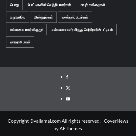
பொது
போட்டிகளின் வெற்றியாளர்கள்
மரபுக் கவிதைகள்
மறு பகிர்வு
மின்னூல்கள்
வண்ணப் படங்கள்
வல்லமையாளர் விருது!
வல்லமையாளர் விருது பெற்றோரின் பட்டியல்
வார ராசி பலன்
Facebook
Twitter
Youtube
Copyright ©vallamai.com All rights reserved.
|
CoverNews
by AF themes.