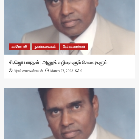
காணொலி
நுண்கலைகள்
நேர்காணல்கள்
சி.ஜெயபாரதன் | அணுக் கழிவுகளும் செலவுகளும்
அண்ணாகண்ணன்
March 27, 2023
0