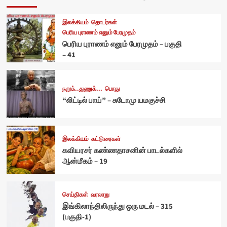
இலக்கியம்
தொடர்கள்
பெரிய புராணம் எனும் பேரமுதம்
பெரிய புராணம் எனும் பேரமுதம் – பகுதி
– 41
நறுக்..துணுக்...
பொது
“லிட்டில் பாய்” – சுடோமு யமகுச்சி
இலக்கியம்
கட்டுரைகள்
கவியரசர் கண்ணதாசனின் பாடல்களில்
ஆன்மீகம் – 19
செய்திகள்
வரலாறு
இங்கிலாந்திலிருந்து ஒரு மடல் – 315
(பகுதி-1)