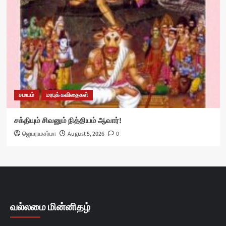
சமயம்
மரபுக் கவிதைகள்
சக்தியும் சிவனும் நித்தியம் ஆவார்!
ஜெயராமசர்மா
August 5, 2026
0
வல்லமை மின்னிதழ்