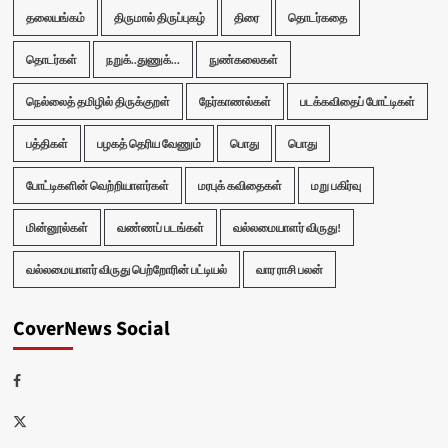
தலையங்கம்
திருமால் திருப்புகழ்
திரை
தொடர்கதை
தொடர்கள்
நறுக்..துணுக்...
நுண்கலைகள்
நெல்லைத் தமிழில் திருக்குறள்
நேர்காணல்கள்
படக்கவிதைப் போட்டிகள்
பத்திகள்
பழகத் தெரிய வேணும்
பொது
பொது
போட்டிகளின் வெற்றியாளர்கள்
மரபுக் கவிதைகள்
மறு பகிர்வு
மின்னூல்கள்
வண்ணப் படங்கள்
வல்லமையாளர் விருது!
வல்லமையாளர் விருது பெற்றோரின் பட்டியல்
வார ராசி பலன்
CoverNews Social
Facebook
Twitter