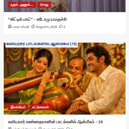
நறுக்..துணுக்...
பொது
“லிட்டில் பாய்” – சுடோமு யமகுச்சி
பவள சங்கரி
August 6, 2026
0
இலக்கியம்
கட்டுரைகள்
கவியரசர் கண்ணதாசனின் பாடல்களில் ஆன்மீகம் – 19