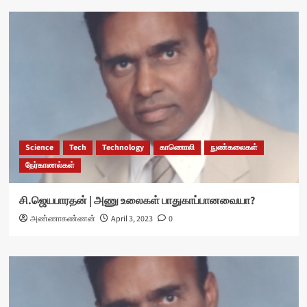
Science
Tech
Technology
காணொலி
நுண்கலைகள்
நேர்காணல்கள்
சி.ஜெயபாரதன் | அணு உலைகள் பாதுகாப்பானவையா?
அண்ணாகண்ணன்
April 3, 2023
0