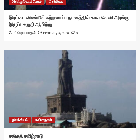
அறிந்துகொள்வோம்
அறிவியல்
இரட்டை விண்மீன் சுற்றமைப்பு நடனத்தில் கால-வெளி அரங்கு
இழுப்பு உறுதி ஆயிற்று
சி.ஜெயபாரதன்
February 3, 2020
0
இலக்கியம்
கவிதைகள்
தங்கத் தமிழ்நாடு