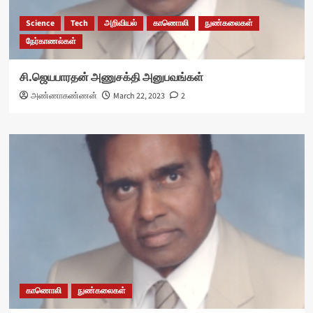
Science
Tech
அறிவியல்
காணொலி
நுண்கலைகள்
நேர்காணல்கள்
சி.ஜெயபாரதன் அணுசக்தி அனுபவங்கள்
அண்ணாகண்ணன்
March 22, 2023
2
காணொலி
நுண்கலைகள்