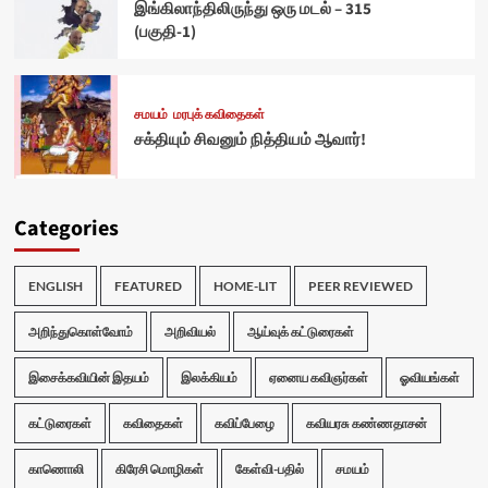
இங்கிலாந்திலிருந்து ஒரு மடல் – 315
(பகுதி-1)
சமயம்
மரபுக் கவிதைகள்
சக்தியும் சிவனும் நித்தியம் ஆவார்!
Categories
ENGLISH
FEATURED
HOME-LIT
PEER REVIEWED
அறிந்துகொள்வோம்
அறிவியல்
ஆய்வுக் கட்டுரைகள்
இசைக்கவியின் இதயம்
இலக்கியம்
ஏனைய கவிஞர்கள்
ஓவியங்கள்
கட்டுரைகள்
கவிதைகள்
கவிப்பேழை
கவியரசு கண்ணதாசன்
காணொலி
கிரேசி மொழிகள்
கேள்வி-பதில்
சமயம்