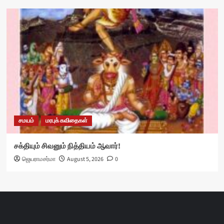
சமயம்
மரபுக் கவிதைகள்
சக்தியும் சிவனும் நித்தியம் ஆவார்!
ஜெயராமசர்மா
August 5, 2026
0