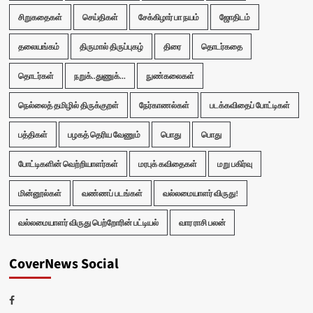
சிறுகதைகள்
செய்திகள்
சேக்கிழார் பா நயம்
ஜோதிடம்
தலையங்கம்
திருமால் திருப்புகழ்
திரை
தொடர்கதை
தொடர்கள்
நறுக்..துணுக்...
நுண்கலைகள்
நெல்லைத் தமிழில் திருக்குறள்
நேர்காணல்கள்
படக்கவிதைப் போட்டிகள்
பத்திகள்
பழகத் தெரிய வேணும்
பொது
பொது
போட்டிகளின் வெற்றியாளர்கள்
மரபுக் கவிதைகள்
மறு பகிர்வு
மின்னூல்கள்
வண்ணப் படங்கள்
வல்லமையாளர் விருது!
வல்லமையாளர் விருது பெற்றோரின் பட்டியல்
வார ராசி பலன்
CoverNews Social
Facebook