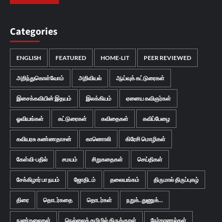
Categories
ENGLISH
FEATURED
HOME-LIT
PEER REVIEWED
அறிந்துகொள்வோம்
அறிவியல்
ஆய்வுக் கட்டுரைகள்
இசைக்கவியின் இதயம்
இலக்கியம்
ஏனைய கவிஞர்கள்
ஓவியங்கள்
கட்டுரைகள்
கவிதைகள்
கவிப்பேழை
கவியரசு கண்ணதாசன்
காணொலி
கிரேசி மொழிகள்
கேள்வி-பதில்
சமயம்
சிறுகதைகள்
செய்திகள்
சேக்கிழார் பா நயம்
ஜோதிடம்
தலையங்கம்
திருமால் திருப்புகழ்
திரை
தொடர்கதை
தொடர்கள்
நறுக்..துணுக்...
நுண்கலைகள்
நெல்லைத் தமிழில் திருக்குறள்
நேர்காணல்கள்