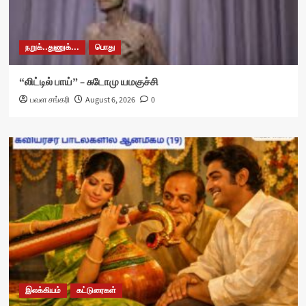
நறுக்..துணுக்...
பொது
“லிட்டில் பாய்” – சுடோமு யமகுச்சி
பவள சங்கரி
August 6, 2026
0
இலக்கியம்
கட்டுரைகள்