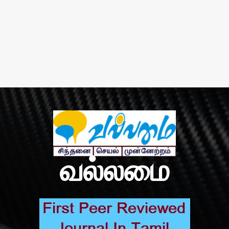
வல்லமை