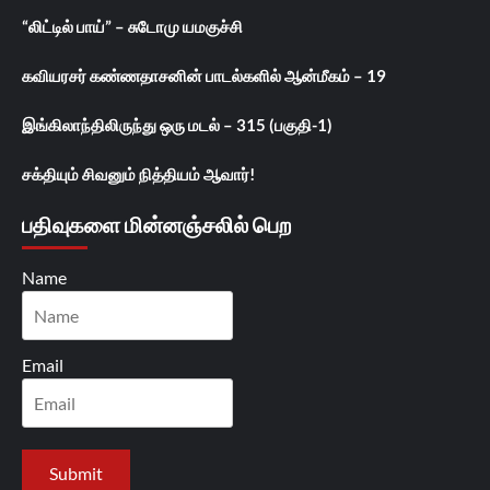
“லிட்டில் பாய்” – சுடோமு யமகுச்சி
கவியரசர் கண்ணதாசனின் பாடல்களில் ஆன்மீகம் – 19
இங்கிலாந்திலிருந்து ஒரு மடல் – 315 (பகுதி-1)
சக்தியும் சிவனும் நித்தியம் ஆவார்!
பதிவுகளை மின்னஞ்சலில் பெற
Name
Email