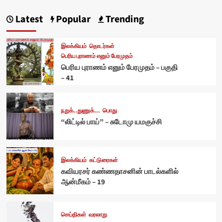
Latest
Popular
Trending
இலக்கியம்
தொடர்கள்
பெரிய புராணம் எனும் பேரமுதம்
பெரிய புராணம் எனும் பேரமுதம் – பகுதி
– 41
நறுக்..துணுக்...
பொது
“லிட்டில் பாய்” – சுடோமு யமகுச்சி
இலக்கியம்
கட்டுரைகள்
கவியரசர் கண்ணதாசனின் பாடல்களில்
ஆன்மீகம் – 19
செய்திகள்
வரலாறு