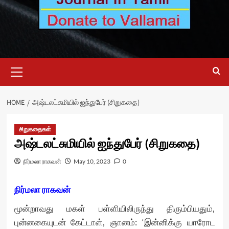
Primary
Menu
HOME
அஷ்டலட்சுமியில் ஐந்துபேர் (சிறுகதை)
சிறுகதைகள்
அஷ்டலட்சுமியில் ஐந்துபேர் (சிறுகதை)
நிர்மலா ராகவன்
May 10, 2023
0
நிர்மலா ராகவன்
மூன்றாவது மகள் பள்ளியிலிருந்து திரும்பியதும்,
புன்னகையுடன் கேட்டாள், ஞானம்: ‘இன்னிக்கு யாரோட