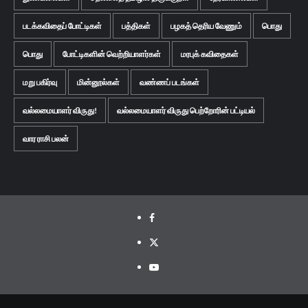
படக்கவிதைப் போட்டிகள்
பத்திகள்
பழகத் தெரிய வேணும்
பொது
பொது
போட்டிகளின் வெற்றியாளர்கள்
மரபுக் கவிதைகள்
மறு பகிர்வு
மின்னூல்கள்
வண்ணப் படங்கள்
வல்லமையாளர் விருது!
வல்லமையாளர் விருது பெற்றோரின் பட்டியல்
வார ராசி பலன்
Facebook
Twitter
Youtube