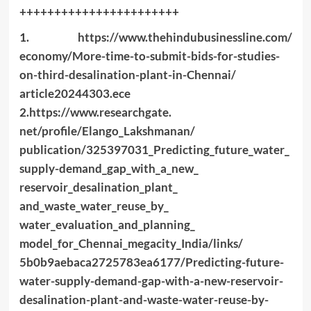
+++++++++++++++++++++++
1.
https://www.
thehindubusinessline.com/
economy/More-time-to-submit-
bids-for-studies-
on-third-
desalination-plant-in-Chennai/
article20244303.ece
2.
https://www.researchgate.
net/profile/Elango_Lakshmanan/
publication/325397031_
Predicting_future_water_
supply-demand_gap_with_a_new_
reservoir_desalination_plant_
and_waste_water_reuse_by_
water_evaluation_and_planning_
model_for_Chennai_megacity_
India/links/
5b0b9aebaca2725783ea6177/
Predicting-future-
water-
supply-demand-gap-with-a-new-
reservoir-
desalination-plant-
and-waste-water-reuse-by-