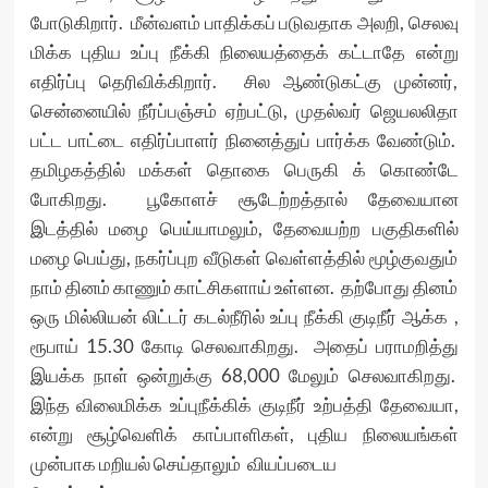
போடுகிறார். மீன்வளம் பாதிக்கப் படுவதாக அலறி, செலவு
மிக்க புதிய உப்பு நீக்கி நிலையத்தைக் கட்டாதே என்று
எதிர்ப்பு தெரிவிக்கிறார். சில ஆண்டுகட்கு முன்னர்,
சென்னையில் நீர்ப்பஞ்சம் ஏற்பட்டு, முதல்வர் ஜெயலலிதா
பட்ட பாட்டை எதிர்ப்பாளர் நினைத்துப் பார்க்க வேண்டும்.
தமிழகத்தில் மக்கள் தொகை பெருகி க் கொண்டே
போகிறது. பூகோளச் சூடேற்றத்தால் தேவையான
இடத்தில் மழை பெய்யாமலும், தேவையற்ற பகுதிகளில்
மழை பெய்து, நகர்ப்புற வீடுகள் வெள்ளத்தில் மூழ்குவதும்
நாம் தினம் காணும் காட்சிகளாய் உள்ளன. தற்போது தினம்
ஒரு மில்லியன் லிட்டர் கடல்நீரில் உப்பு நீக்கி குடிநீர் ஆக்க ,
ரூபாய் 15.30 கோடி செலவாகிறது. அதைப் பராமறித்து
இயக்க நாள் ஒன்றுக்கு 68,000 மேலும் செலவாகிறது.
இந்த விலைமிக்க உப்புநீக்கிக் குடிநீர் உற்பத்தி தேவையா,
என்று சூழ்வெளிக் காப்பாளிகள், புதிய நிலையங்கள்
முன்பாக மறியல் செய்தாலும் வியப்படைய