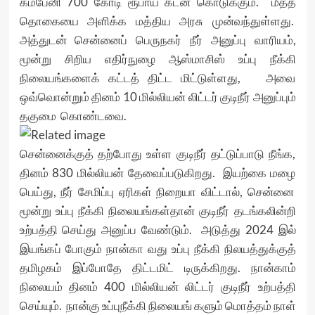
கம்பேனி 700 கோடி ரூபாய் கடன் கொடுக்கும். மீதத்
தொகையை அளிக்க மத்திய அரசு முன்வந்துள்ளது.
அத்துடன் சென்னைப் பெருநகர் நீர் அனுப்பு வாரியம்,
மூன்று சிறிய எதிர்நுழை ஆஸ்மாசிஸ் உப்பு நீக்கி
நிலையங்களைக் கட்டத் திட்ட மிட்டுள்ளது, அவை
ஒவ்வொன்றும் தினம் 10 மில்லியன் லிட்டர் குடிநீர் அனுப்பும்
தகுமை கொண்டவை.
சென்னைக்குத் தற்போது உள்ள குடிநீர் தட்டுப்பாடு நீங்க,
தினம் 830 மில்லியன் தேவைப்படுகிறது. இயற்கை மழை
பெய்து, நீர் சேமிப்பு ஏரிகள் நிறையா விட்டால், சென்னை
மூன்று உப்பு நீக்கி நிலையங்கள்தான் குடிநீர் தடங்கலின்றி
உற்பத்தி செய்து அனுப்ப வேண்டும். அடுத்து 2024 இல்
இயங்கப் போகும் நான்கா வது உப்பு நீக்கி நிலயத்துக்குத்
தமிழகம் இப்போதே திட்டமிட் டிருக்கிறது. நான்காம்
நிலையம் தினம் 400 மில்லியன் லிட்டர் குடிநீர் உற்பத்தி
செய்யும். நான்கு உப்புநீக்கி நிலையங் களும் மொத்தம் நாள்