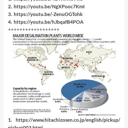
2.
https://youtu.be/
NgXPooc7KmI
3.
https://youtu.be/-
ZenuOGTohk
4.
https://youtu.be/
hJbqafB4POA
++++++++++++++++++
1.
https://www.hitachizosen.
co.jp/english/pickup/
pickup003.html