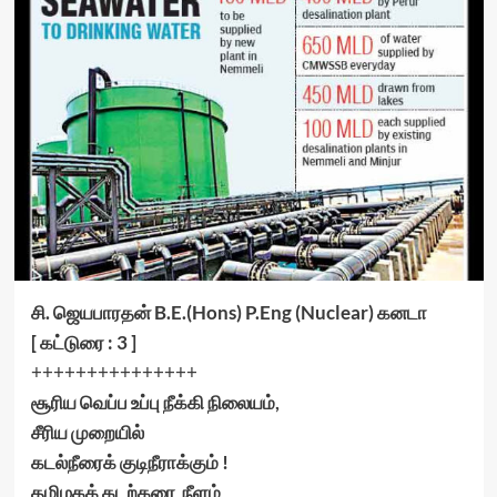
சி. ஜெயபாரதன் B.E.(Hons) P.Eng (Nuclear) கனடா
[ கட்டுரை : 3 ]
+++++++++++++++
சூரிய வெப்ப உப்பு நீக்கி நிலையம்,
சீரிய முறையில்
கடல்நீரைக் குடிநீராக்கும் !
தமிழகக் கடற்கரை நீளம்