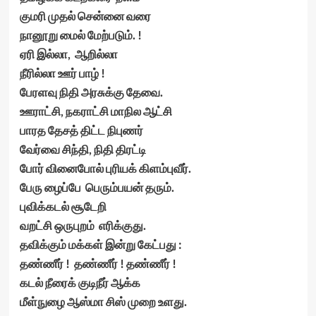
குமரி முதல் சென்னை வரை
நானூறு மைல் மேற்படும். !
ஏரி இல்லா, ஆறில்லா
நீரில்லா ஊர் பாழ் !
பேரளவு நிதி அரசுக்கு தேவை.
ஊராட்சி, நகராட்சி மாநில ஆட்சி
பாரத தேசத் திட்ட நிபுணர்
வேர்வை சிந்தி, நிதி திரட்டி
போர் வினைபோல் புரியக் கிளம்புவீர்.
பேரு ழைப்பே பெரும்பயன் தரும்.
புவிக்கடல் சூடேறி
வறட்சி ஒருபுறம் எரிக்குது.
தவிக்கும் மக்கள் இன்று கேட்பது :
தண்ணீர் ! தண்ணீர் ! தண்ணீர் !
கடல் நீரைக் குடிநீர் ஆக்க
மீள்நுழை ஆஸ்மா சிஸ் முறை உளது.