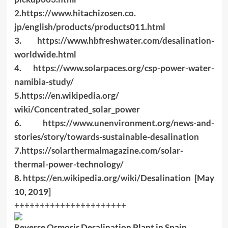
2.
https://www.hitachizosen.co.
jp/english/products/
products011.html
3.
https://www.hbfreshwater.
com/desalination-
worldwide.
html
4.
https://www.solarpaces.org/
csp-power-water-
namibia-study/
5.
https://en.wikipedia.org/
wiki/Concentrated_solar_power
6.
https://www.unenvironment.
org/news-and-
stories/story/
towards-sustainable-
desalination
7.
https://
solarthermalmagazine.com/
solar-
thermal-power-
technology/
8.
https://en.wikipedia.org/
wiki/Desalination
[May
10, 2019]
++++++++++++++++++++++
Reverse Osmosis Desalination Plant in Spain