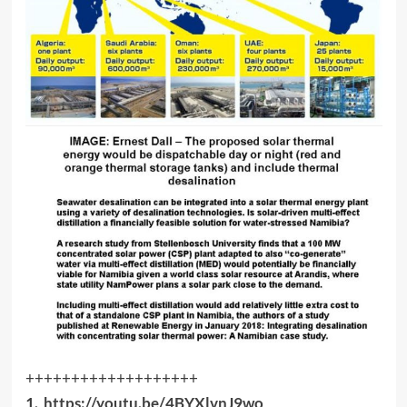
+++++++++++++++++++
1.
https://youtu.be/
4BYXlvnJ9wo