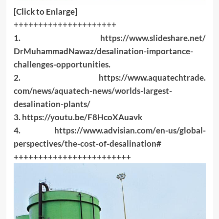
[Click to Enlarge]
+++++++++++++++++++++
1.
https://www.slideshare.net/
DrMuhammadNawaz/desalination-
importance-
challenges-
opportunities
.
2.
https://www.aquatechtrade.
com/news/aquatech-news/worlds-
largest-
desalination-plants/
3.
https://youtu.be/
F8HcoXAuavk
4.
https://www.advisian.com/
en-us/global-
perspectives/the-
cost-of-desalination#
++++++++++++++++++++++++