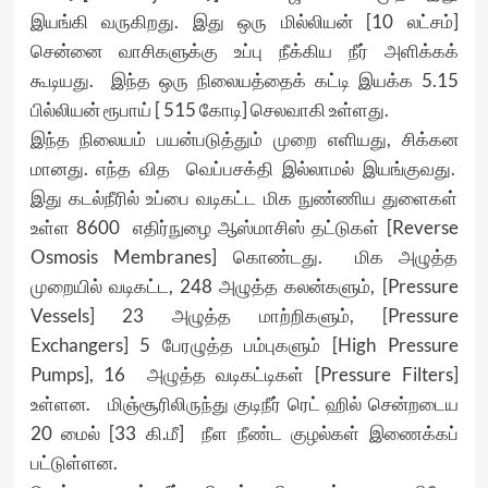
இயங்கி வருகிறது. இது ஒரு மில்லியன் [10 லட்சம்]
சென்னை வாசிகளுக்கு உப்பு நீக்கிய நீர் அளிக்கக்
கூடியது. இந்த ஒரு நிலையத்தைக் கட்டி இயக்க 5.15
பில்லியன் ரூபாய் [ 515 கோடி] செலவாகி உள்ளது.
இந்த நிலையம் பயன்படுத்தும் முறை எளியது, சிக்கன
மானது. எந்த வித வெப்பசக்தி இல்லாமல் இயங்குவது.
இது கடல்நீரில் உப்பை வடிகட்ட மிக நுண்ணிய துளைகள்
உள்ள 8600 எதிர்நுழை ஆஸ்மாசிஸ் தட்டுகள் [Reverse
Osmosis Membranes] கொண்டது. மிக அழுத்த
முறையில் வடிகட்ட, 248 அழுத்த கலன்களும், [Pressure
Vessels] 23 அழுத்த மாற்றிகளும், [Pressure
Exchangers] 5 பேரழுத்த பம்புகளும் [High Pressure
Pumps], 16 அழுத்த வடிகட்டிகள் [Pressure Filters]
உள்ளன. மிஞ்சூரிலிருந்து குடிநீர் ரெட் ஹில் சென்றடைய
20 மைல் [33 கி.மீ] நீள நீண்ட குழல்கள் இணைக்கப்
பட்டுள்ளன.