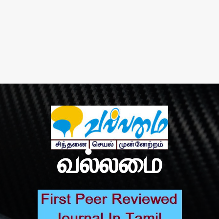
வல்லமை